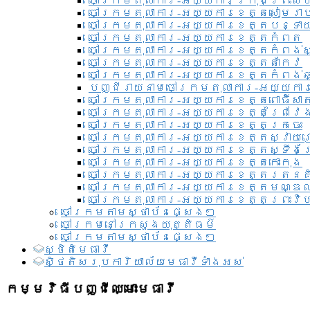
ចៅក្រមតុលាការ-អយ្យការ​ក្រុងព្រះសី
ចៅក្រមតុលាការ-អយ្យការខេត្តសៀមរា
ចៅក្រមតុលាការ-អយ្យការខេត្តបន្ទា
ចៅក្រមតុលាការ-អយ្យការខេត្តកំពត
ចៅក្រមតុលាការ-អយ្យការខេត្តកំពង់ស
ចៅក្រមតុលាការ-អយ្យការខេត្តតាកែវ
ចៅក្រមតុលាការ-អយ្យការខេត្តកំពង់ឆ្
បញ្ជីរាយនាមចៅក្រមតុលាការ-អយ្យការ
ចៅក្រមតុលាការ-អយ្យការខេត្តពោធិ៍សាត
ចៅក្រមតុលាការ-អយ្យការខេត្តព្រៃវែ
ចៅក្រមតុលាការ-អយ្យការខេត្តក្រចេះ
ចៅក្រមតុលាការ-អយ្យការខេត្តស្វាយ
ចៅក្រមតុលាការ-អយ្យការខេត្តស្ទឹងត
ចៅក្រមតុលាការ-អយ្យការខេត្តកោះកុង
ចៅក្រមតុលាការ-អយ្យការខេត្តរតនគ
ចៅក្រមតុលាការ-អយ្យការខេត្តមណ្ឌល
ចៅក្រមតុលាការ-អយ្យការខេត្តព្រះវិហ
ចៅក្រមតាមស្ថាប័នផ្សេងៗ
ចៅក្រមនៅក្រសួងយុត្តិធម៌
ចៅក្រមតាមស្ថាប័នផ្សេងៗ
ស្ថិតិមេធាវី
សិ្ថតិសរុបការិយាល័យមេធាវីទាំងអស់​
កម្មវិធីបញ្ជីឈ្មោះមេធាវី