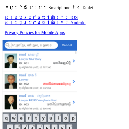
កម្មវិធី សម្រាប់ Smartphone និង Tablet
សម្រាប់​ប្រព័ន្ធដំណើរការ IOS
សម្រាប់​ប្រព័ន្ធដំណើរការ Android
Privacy Policies for Mobile Apps