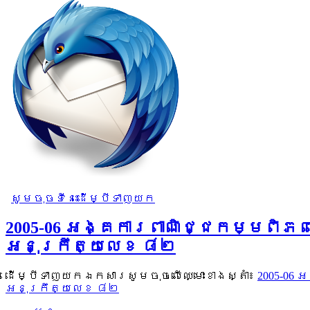
សូមចុចទីនេះដើម្បីទាញយក
2005-06 អង្គការពាណិជ្ជកម្មពិភ
អនុក្រឹត្យលេខ ៨២
ដើម្បីទាញយកឯកសារសូមចុចលើឈ្មោះខាងស្តាំ៖
2005-06
អនុក្រឹត្យលេខ ៨២