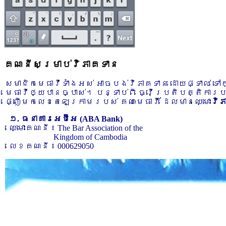
គណនីសម្រាប់វិភាគទាន
សមាជិកមេធាវីទាំងអស់ អាចបង់វិភាគទាន ដោយផ្ទាល់ ទ
មេធាវីឲ្យបានច្បាស់។ បន្ទាប់ពី ធ្វើប្រតិបត្តិការ
ផ្ញើមកលេខតេឡេក្រាមរបស់ គណៈមេធាវី ដែលមានឈ្មោះ
វិ
១. ធនាគារអេប៊ីអេ (ABA Bank)
ឈ្មោះគណនី ៖ The Bar Association of the
Kingdom of Cambodia
លេខគណនី ៖ 000629050