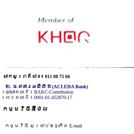
សាកសួរពត៌មាន៖ 011 88 75 66
២. ធនាគារអេស៊ីលីដា (ACLEDA Bank)
ឈ្មោះគណនី ៖ BAKC-Contribution
លេខគណនី ៖ 0001-01-452870-17
កម្មវិធីអ៊ីម៉ែល
កម្មវិធី សម្រាប់បង្កើត E-mail