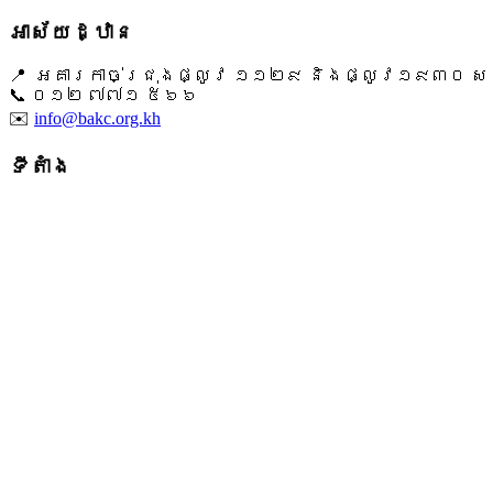
អាស័យដ្ឋាន
📍 អគារកាច់ជ្រុងផ្លូវ ១១២៩ និងផ្លូវ១៩៣០ សង្ក
📞 ​០១២ ៧៧១ ៥៦៦
✉️
info@bakc.org.kh
ទីតាំង