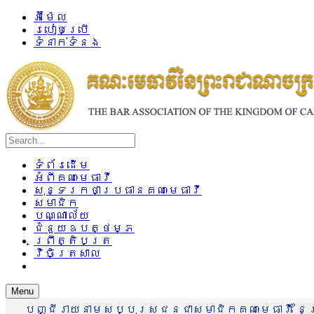
អ៊ីម៉ែល
របៀបប្រើ
ទំនាក់ទំនង
ទំព័រដើម
អំពីគណៈមេធាវី
សុន្ទរកថាប្រធានគណៈមេធាវី
សមាជិក
បណ្ណាល័យ
ជំនួយឧបត្ថម្ភ
ព្រឹត្តិបត្រ
វិចិត្រសាល
Menu
បញ្ជីរាយនាមសប្បុរសជនជាសមាជិកគណៈមេធាវី នៃព្