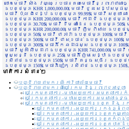
លោកមេធាវី សាំង វណ្ណៈ ប្រធានគណៈមេធាវីនៃព្រះរាជាណា
ឧបត្ថម្ភ KHR 1,000,000.00, មេធាវី ជួន សេដ្ឋសម្ផស
មេធាវី ប៉ុល ពិជេដ្ឋ ឧបត្ថម្ភ 99.99$, មេធាវី សត្យា ណ
ឧបត្ថម្ភ KHR 200,000.00, មេធាវី កាដា ជី ឧបត្ថម្ភ KH
ឧបត្ថម្ភ 30.70$, មេធាវី ខឹម ណាដែន ឧបត្ថម្ភ 50$, មេ
ឧបត្ថម្ភ KHR 200,000.00, មេធាវី ញឹម ពិសាល ឧបត្ថម្ភ 1
ឧបត្ថម្ភ 50$, មេធាវី ជា ភារ៉ា ឧបត្ថម្ភ 100$, មេធាវី
ឧបត្ថម្ភ 500$, មេធាវី ជា សុខចាន់ ឧបត្ថម្ភ 100$, មេធ
ឧបត្ថម្ភ 300$, មេធាវី កែ ឆដាផស្ស ឧបត្ថម្ភ 100$, មេ
មេធាវី សួគ៌ា លឹមដារា ឧបត្ថម្ភ KHR 741,000.00, មេធាវ
មូសេ្សន្នី ឧបត្ថម្ភ 25$, មេធាវី ញ៉ែម សេដ្ឋា ឧបត្ថម
ស្រីនាថ ឧបត្ថម្ភ 150$, មេធាវី គន្ធ សុធីរ ឧបត្ថម្ភ
ឧបត្ថម្ភ 150$, មេធាវី ជៀក ស្រីនាថ ឧបត្ថម្ភ 150$,
មាតិការសំខាន់ៗ
បញ្ជី​រាយ​នាមករណ៍ ការិយាល័យ​មេធាវី​
បញ្ជី​រាយ​នាមករណ៍​ចៅក្រម និងព្រះរាជអាជ្ញា
ចៅក្រមតុលាការ-មហាអយ្យការអមតុលាការកំ
ចៅក្រមតុលាការ-មហាអយ្យការអមសាលាឧទ្ធ
ចៅក្រមតុលាការ-មហាអយ្យការខេត្ត និង ក្
ចៅក្រមតុលាការ-អយ្យការក្រុងភ្នំពេ
ចៅក្រមតុលាការ-អយ្យការខេត្តកណ្តា
ចៅក្រមតុលាការ-អយ្យការខេត្តកំពង់
ចៅក្រមតុលាការ-អយ្យការខេត្តបាត់ដ