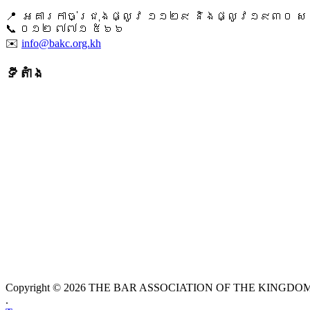
📍 អគារកាច់ជ្រុងផ្លូវ ១១២៩ និងផ្លូវ១៩៣០ សង្ក
📞 ​០១២ ៧៧១ ៥៦៦
✉️
info@bakc.org.kh
ទីតាំង
Copyright © 2026 THE BAR ASSOCIATION OF THE KINGDOM O
.