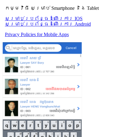
កម្មវិធី សម្រាប់ Smartphone និង Tablet
សម្រាប់​ប្រព័ន្ធដំណើរការ IOS
សម្រាប់​ប្រព័ន្ធដំណើរការ Android
Privacy Policies for Mobile Apps