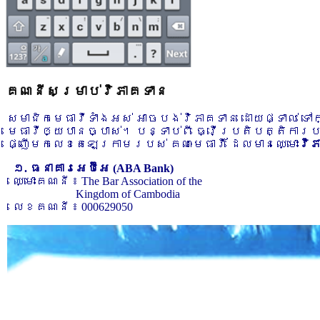
គណនីសម្រាប់វិភាគទាន
សមាជិកមេធាវីទាំងអស់ អាចបង់វិភាគទាន ដោយផ្ទាល់ ទ
មេធាវីឲ្យបានច្បាស់។ បន្ទាប់ពី ធ្វើប្រតិបត្តិការ
ផ្ញើមកលេខតេឡេក្រាមរបស់ គណៈមេធាវី ដែលមានឈ្មោះ
វិ
១. ធនាគារអេប៊ីអេ (ABA Bank)
ឈ្មោះគណនី ៖ The Bar Association of the
Kingdom of Cambodia
លេខគណនី ៖ 000629050