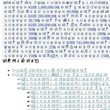
លោកមេធាវី សាំង វណ្ណៈ ប្រធានគណៈមេធាវីនៃព្រះរាជាណា
ឧបត្ថម្ភ KHR 1,000,000.00, មេធាវី ជួន សេដ្ឋសម្ផស
មេធាវី ប៉ុល ពិជេដ្ឋ ឧបត្ថម្ភ 99.99$, មេធាវី សត្យា ណ
ឧបត្ថម្ភ KHR 200,000.00, មេធាវី កាដា ជី ឧបត្ថម្ភ KH
ឧបត្ថម្ភ 30.70$, មេធាវី ខឹម ណាដែន ឧបត្ថម្ភ 50$, មេ
ឧបត្ថម្ភ KHR 200,000.00, មេធាវី ញឹម ពិសាល ឧបត្ថម្ភ 1
ឧបត្ថម្ភ 50$, មេធាវី ជា ភារ៉ា ឧបត្ថម្ភ 100$, មេធាវី
ឧបត្ថម្ភ 500$, មេធាវី ជា សុខចាន់ ឧបត្ថម្ភ 100$, មេធ
ឧបត្ថម្ភ 300$, មេធាវី កែ ឆដាផស្ស ឧបត្ថម្ភ 100$, មេ
មេធាវី សួគ៌ា លឹមដារា ឧបត្ថម្ភ KHR 741,000.00, មេធាវ
មូសេ្សន្នី ឧបត្ថម្ភ 25$, មេធាវី ញ៉ែម សេដ្ឋា ឧបត្ថម
ស្រីនាថ ឧបត្ថម្ភ 150$, មេធាវី គន្ធ សុធីរ ឧបត្ថម្ភ
ឧបត្ថម្ភ 150$, មេធាវី ជៀក ស្រីនាថ ឧបត្ថម្ភ 150$,
មាតិការសំខាន់ៗ
បញ្ជី​រាយ​នាមករណ៍ ការិយាល័យ​មេធាវី​
បញ្ជី​រាយ​នាមករណ៍​ចៅក្រម និងព្រះរាជអាជ្ញា
ចៅក្រមតុលាការ-មហាអយ្យការអមតុលាការកំ
ចៅក្រមតុលាការ-មហាអយ្យការអមសាលាឧទ្ធ
ចៅក្រមតុលាការ-មហាអយ្យការខេត្ត និង ក្
ចៅក្រមតុលាការ-អយ្យការក្រុងភ្នំពេ
ចៅក្រមតុលាការ-អយ្យការខេត្តកណ្តា
ចៅក្រមតុលាការ-អយ្យការខេត្តកំពង់
ចៅក្រមតុលាការ-អយ្យការខេត្តបាត់ដ