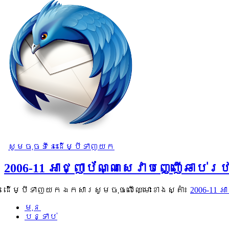
សូមចុចទីនេះដើម្បីទាញយក
2006-11​ អាជ្ញាប័ណ្ណសេវាបញ្ញើឆ
ដើម្បីទាញយកឯកសារសូមចុចលើឈ្មោះខាងស្តាំ៖
2006-11​
មុន
បន្ទាប់