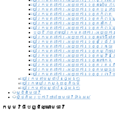
ចៅក្រមតុលាការ-អយ្យការ​ក្រុងព្រះសី
ចៅក្រមតុលាការ-អយ្យការខេត្តសៀមរា
ចៅក្រមតុលាការ-អយ្យការខេត្តបន្ទា
ចៅក្រមតុលាការ-អយ្យការខេត្តកំពត
ចៅក្រមតុលាការ-អយ្យការខេត្តកំពង់ស
ចៅក្រមតុលាការ-អយ្យការខេត្តតាកែវ
ចៅក្រមតុលាការ-អយ្យការខេត្តកំពង់ឆ្
បញ្ជីរាយនាមចៅក្រមតុលាការ-អយ្យការ
ចៅក្រមតុលាការ-អយ្យការខេត្តពោធិ៍សាត
ចៅក្រមតុលាការ-អយ្យការខេត្តព្រៃវែ
ចៅក្រមតុលាការ-អយ្យការខេត្តក្រចេះ
ចៅក្រមតុលាការ-អយ្យការខេត្តស្វាយ
ចៅក្រមតុលាការ-អយ្យការខេត្តស្ទឹងត
ចៅក្រមតុលាការ-អយ្យការខេត្តកោះកុង
ចៅក្រមតុលាការ-អយ្យការខេត្តរតនគ
ចៅក្រមតុលាការ-អយ្យការខេត្តមណ្ឌល
ចៅក្រមតុលាការ-អយ្យការខេត្តព្រះវិហ
ចៅក្រមតាមស្ថាប័នផ្សេងៗ
ចៅក្រមនៅក្រសួងយុត្តិធម៌
ចៅក្រមតាមស្ថាប័នផ្សេងៗ
ស្ថិតិមេធាវី
សិ្ថតិសរុបការិយាល័យមេធាវីទាំងអស់​
កម្មវិធីបញ្ជីឈ្មោះមេធាវី