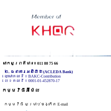
សាកសួរពត៌មាន៖ 011 88 75 66
២. ធនាគារអេស៊ីលីដា (ACLEDA Bank)
ឈ្មោះគណនី ៖ BAKC-Contribution
លេខគណនី ៖ 0001-01-452870-17
កម្មវិធីអ៊ីម៉ែល
កម្មវិធី សម្រាប់បង្កើត E-mail