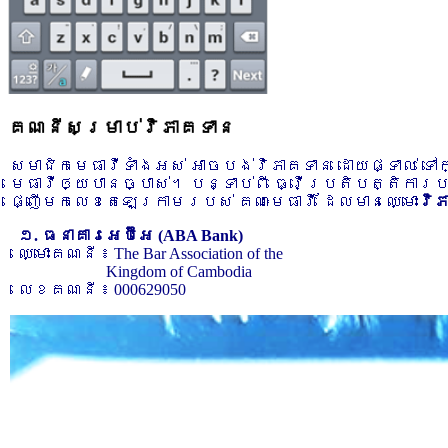
គណនីសម្រាប់វិភាគទាន
សមាជិកមេធាវីទាំងអស់ អាចបង់វិភាគទាន ដោយផ្ទាល់ ទ
មេធាវីឲ្យបានច្បាស់។ បន្ទាប់ពី ធ្វើប្រតិបត្តិការ
ផ្ញើមកលេខតេឡេក្រាមរបស់ គណៈមេធាវី ដែលមានឈ្មោះ
វិ
១. ធនាគារអេប៊ីអេ (ABA Bank)
ឈ្មោះគណនី ៖ The Bar Association of the
Kingdom of Cambodia
លេខគណនី ៖ 000629050