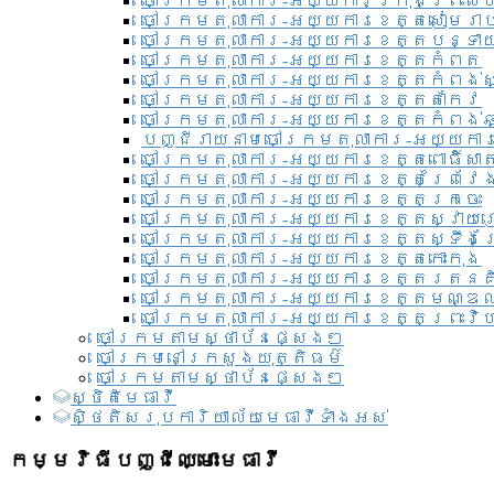
ចៅក្រមតុលាការ-អយ្យការ​ក្រុងព្រះសី
ចៅក្រមតុលាការ-អយ្យការខេត្តសៀមរា
ចៅក្រមតុលាការ-អយ្យការខេត្តបន្ទា
ចៅក្រមតុលាការ-អយ្យការខេត្តកំពត
ចៅក្រមតុលាការ-អយ្យការខេត្តកំពង់ស
ចៅក្រមតុលាការ-អយ្យការខេត្តតាកែវ
ចៅក្រមតុលាការ-អយ្យការខេត្តកំពង់ឆ្
បញ្ជីរាយនាមចៅក្រមតុលាការ-អយ្យការ
ចៅក្រមតុលាការ-អយ្យការខេត្តពោធិ៍សាត
ចៅក្រមតុលាការ-អយ្យការខេត្តព្រៃវែ
ចៅក្រមតុលាការ-អយ្យការខេត្តក្រចេះ
ចៅក្រមតុលាការ-អយ្យការខេត្តស្វាយ
ចៅក្រមតុលាការ-អយ្យការខេត្តស្ទឹងត
ចៅក្រមតុលាការ-អយ្យការខេត្តកោះកុង
ចៅក្រមតុលាការ-អយ្យការខេត្តរតនគ
ចៅក្រមតុលាការ-អយ្យការខេត្តមណ្ឌល
ចៅក្រមតុលាការ-អយ្យការខេត្តព្រះវិហ
ចៅក្រមតាមស្ថាប័នផ្សេងៗ
ចៅក្រមនៅក្រសួងយុត្តិធម៌
ចៅក្រមតាមស្ថាប័នផ្សេងៗ
ស្ថិតិមេធាវី
សិ្ថតិសរុបការិយាល័យមេធាវីទាំងអស់​
កម្មវិធីបញ្ជីឈ្មោះមេធាវី