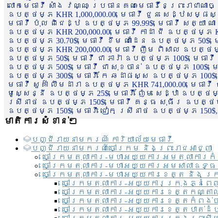
លោកមេធាវី សាំង វណ្ណៈ ប្រធានគណៈមេធាវីនៃព្រះរាជាណា
ឧបត្ថម្ភ KHR 1,000,000.00, មេធាវី ជួន សេដ្ឋសម្ផស
មេធាវី ប៉ុល ពិជេដ្ឋ ឧបត្ថម្ភ 99.99$, មេធាវី សត្យា ណ
ឧបត្ថម្ភ KHR 200,000.00, មេធាវី កាដា ជី ឧបត្ថម្ភ KH
ឧបត្ថម្ភ 30.70$, មេធាវី ខឹម ណាដែន ឧបត្ថម្ភ 50$, មេ
ឧបត្ថម្ភ KHR 200,000.00, មេធាវី ញឹម ពិសាល ឧបត្ថម្ភ 1
ឧបត្ថម្ភ 50$, មេធាវី ជា ភារ៉ា ឧបត្ថម្ភ 100$, មេធាវី
ឧបត្ថម្ភ 500$, មេធាវី ជា សុខចាន់ ឧបត្ថម្ភ 100$, មេធ
ឧបត្ថម្ភ 300$, មេធាវី កែ ឆដាផស្ស ឧបត្ថម្ភ 100$, មេ
មេធាវី សួគ៌ា លឹមដារា ឧបត្ថម្ភ KHR 741,000.00, មេធាវ
មូសេ្សន្នី ឧបត្ថម្ភ 25$, មេធាវី ញ៉ែម សេដ្ឋា ឧបត្ថម
ស្រីនាថ ឧបត្ថម្ភ 150$, មេធាវី គន្ធ សុធីរ ឧបត្ថម្ភ
ឧបត្ថម្ភ 150$, មេធាវី ជៀក ស្រីនាថ ឧបត្ថម្ភ 150$,
មាតិការសំខាន់ៗ
បញ្ជី​រាយ​នាមករណ៍ ការិយាល័យ​មេធាវី​
បញ្ជី​រាយ​នាមករណ៍​ចៅក្រម និងព្រះរាជអាជ្ញា
ចៅក្រមតុលាការ-មហាអយ្យការអមតុលាការកំ
ចៅក្រមតុលាការ-មហាអយ្យការអមសាលាឧទ្ធ
ចៅក្រមតុលាការ-មហាអយ្យការខេត្ត និង ក្
ចៅក្រមតុលាការ-អយ្យការក្រុងភ្នំពេ
ចៅក្រមតុលាការ-អយ្យការខេត្តកណ្តា
ចៅក្រមតុលាការ-អយ្យការខេត្តកំពង់
ចៅក្រមតុលាការ-អយ្យការខេត្តបាត់ដ