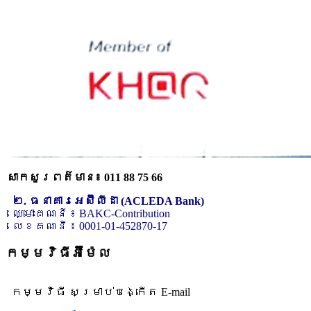
សាកសួរពត៌មាន៖ 011 88 75 66
២. ធនាគារអេស៊ីលីដា (ACLEDA Bank)
ឈ្មោះគណនី ៖ BAKC-Contribution
លេខគណនី ៖ 0001-01-452870-17
កម្មវិធីអ៊ីម៉ែល
កម្មវិធី សម្រាប់បង្កើត E-mail