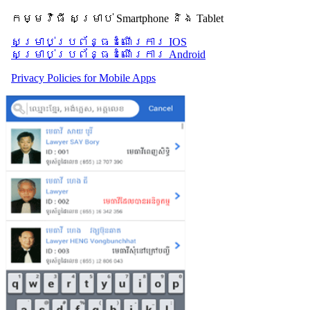
កម្មវិធី សម្រាប់ Smartphone និង Tablet
សម្រាប់​ប្រព័ន្ធដំណើរការ IOS
សម្រាប់​ប្រព័ន្ធដំណើរការ Android
Privacy Policies for Mobile Apps