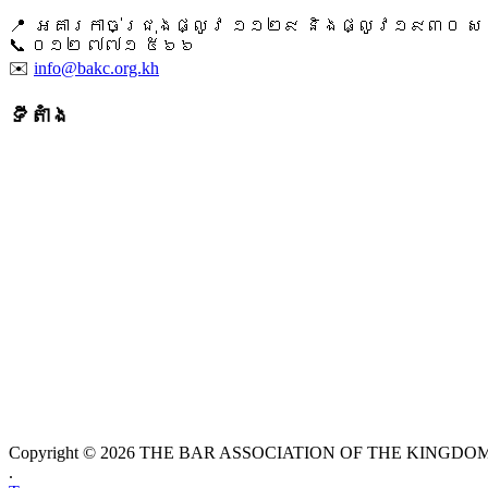
📍 អគារកាច់ជ្រុងផ្លូវ ១១២៩ និងផ្លូវ១៩៣០ សង្ក
📞 ​០១២ ៧៧១ ៥៦៦
✉️
info@bakc.org.kh
ទីតាំង
Copyright © 2026 THE BAR ASSOCIATION OF THE KINGDOM O
.