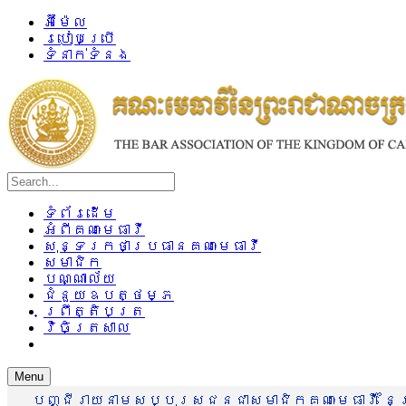
អ៊ីម៉ែល
របៀបប្រើ
ទំនាក់ទំនង
ទំព័រដើម
អំពីគណៈមេធាវី
សុន្ទរកថាប្រធានគណៈមេធាវី
សមាជិក
បណ្ណាល័យ
ជំនួយឧបត្ថម្ភ
ព្រឹត្តិបត្រ
វិចិត្រសាល
Menu
បញ្ជីរាយនាមសប្បុរសជនជាសមាជិកគណៈមេធាវី នៃព្