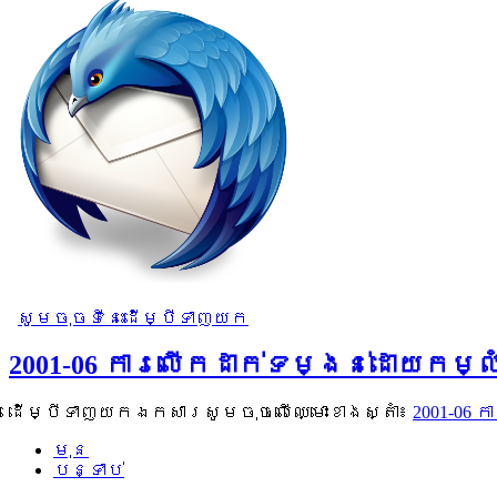
សូមចុចទីនេះដើម្បីទាញយក
2001-06 ការលើកដាក់ទម្ងន់ដោយកម
ដើម្បីទាញយកឯកសារសូមចុចលើឈ្មោះខាងស្តាំ៖
2001-06
មុន
បន្ទាប់