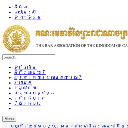
អ៊ីម៉ែល
របៀបប្រើ
ទំនាក់ទំនង
ទំព័រដើម
អំពីគណៈមេធាវី
សុន្ទរកថាប្រធានគណៈមេធាវី
សមាជិក
បណ្ណាល័យ
ជំនួយឧបត្ថម្ភ
ព្រឹត្តិបត្រ
វិចិត្រសាល
Menu
បញ្ជីរាយនាមសប្បុរសជនជាសមាជិកគណៈមេធាវី នៃព្