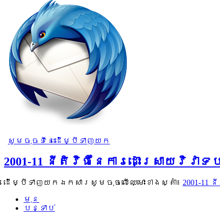
សូមចុចទីនេះដើម្បីទាញយក
2001-11 នីតិវិធីនៃការដោះស្រាយវិ
ដើម្បីទាញយកឯកសារសូមចុចលើឈ្មោះខាងស្តាំ៖
2001-11 
មុន
បន្ទាប់