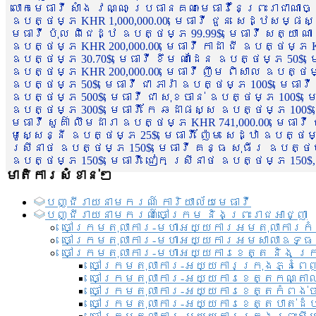
លោកមេធាវី សាំង វណ្ណៈ ប្រធានគណៈមេធាវីនៃព្រះរាជាណា
ឧបត្ថម្ភ KHR 1,000,000.00, មេធាវី ជួន សេដ្ឋសម្ផស
មេធាវី ប៉ុល ពិជេដ្ឋ ឧបត្ថម្ភ 99.99$, មេធាវី សត្យា ណ
ឧបត្ថម្ភ KHR 200,000.00, មេធាវី កាដា ជី ឧបត្ថម្ភ KH
ឧបត្ថម្ភ 30.70$, មេធាវី ខឹម ណាដែន ឧបត្ថម្ភ 50$, មេ
ឧបត្ថម្ភ KHR 200,000.00, មេធាវី ញឹម ពិសាល ឧបត្ថម្ភ 1
ឧបត្ថម្ភ 50$, មេធាវី ជា ភារ៉ា ឧបត្ថម្ភ 100$, មេធាវី
ឧបត្ថម្ភ 500$, មេធាវី ជា សុខចាន់ ឧបត្ថម្ភ 100$, មេធ
ឧបត្ថម្ភ 300$, មេធាវី កែ ឆដាផស្ស ឧបត្ថម្ភ 100$, មេ
មេធាវី សួគ៌ា លឹមដារា ឧបត្ថម្ភ KHR 741,000.00, មេធាវ
មូសេ្សន្នី ឧបត្ថម្ភ 25$, មេធាវី ញ៉ែម សេដ្ឋា ឧបត្ថម
ស្រីនាថ ឧបត្ថម្ភ 150$, មេធាវី គន្ធ សុធីរ ឧបត្ថម្ភ
ឧបត្ថម្ភ 150$, មេធាវី ជៀក ស្រីនាថ ឧបត្ថម្ភ 150$,
មាតិការសំខាន់ៗ
បញ្ជី​រាយ​នាមករណ៍ ការិយាល័យ​មេធាវី​
បញ្ជី​រាយ​នាមករណ៍​ចៅក្រម និងព្រះរាជអាជ្ញា
ចៅក្រមតុលាការ-មហាអយ្យការអមតុលាការកំ
ចៅក្រមតុលាការ-មហាអយ្យការអមសាលាឧទ្ធ
ចៅក្រមតុលាការ-មហាអយ្យការខេត្ត និង ក្
ចៅក្រមតុលាការ-អយ្យការក្រុងភ្នំពេ
ចៅក្រមតុលាការ-អយ្យការខេត្តកណ្តា
ចៅក្រមតុលាការ-អយ្យការខេត្តកំពង់
ចៅក្រមតុលាការ-អយ្យការខេត្តបាត់ដ