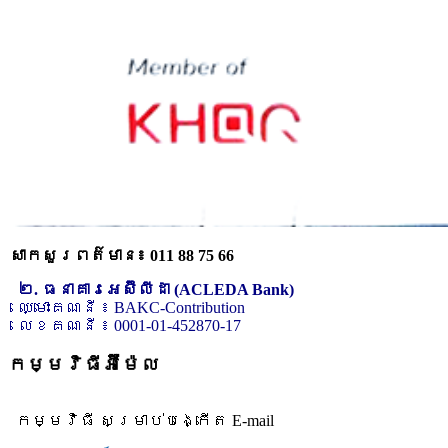
សាកសួរពត៌មាន៖ 011 88 75 66
២. ធនាគារអេស៊ីលីដា (ACLEDA Bank)
ឈ្មោះគណនី ៖ BAKC-Contribution
លេខគណនី ៖ 0001-01-452870-17
កម្មវិធីអ៊ីម៉ែល
កម្មវិធី សម្រាប់បង្កើត E-mail