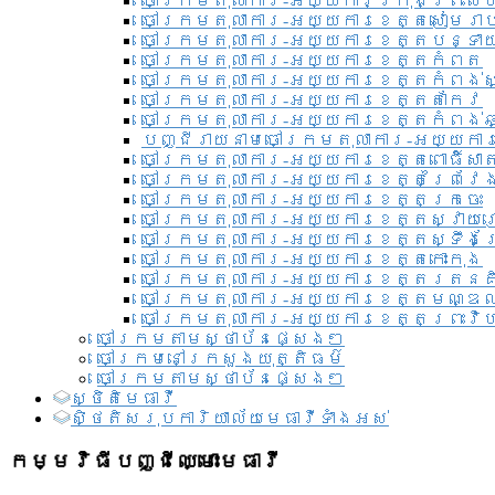
ចៅក្រមតុលាការ-អយ្យការ​ក្រុងព្រះសី
ចៅក្រមតុលាការ-អយ្យការខេត្តសៀមរា
ចៅក្រមតុលាការ-អយ្យការខេត្តបន្ទា
ចៅក្រមតុលាការ-អយ្យការខេត្តកំពត
ចៅក្រមតុលាការ-អយ្យការខេត្តកំពង់ស
ចៅក្រមតុលាការ-អយ្យការខេត្តតាកែវ
ចៅក្រមតុលាការ-អយ្យការខេត្តកំពង់ឆ្
បញ្ជីរាយនាមចៅក្រមតុលាការ-អយ្យការ
ចៅក្រមតុលាការ-អយ្យការខេត្តពោធិ៍សាត
ចៅក្រមតុលាការ-អយ្យការខេត្តព្រៃវែ
ចៅក្រមតុលាការ-អយ្យការខេត្តក្រចេះ
ចៅក្រមតុលាការ-អយ្យការខេត្តស្វាយ
ចៅក្រមតុលាការ-អយ្យការខេត្តស្ទឹងត
ចៅក្រមតុលាការ-អយ្យការខេត្តកោះកុង
ចៅក្រមតុលាការ-អយ្យការខេត្តរតនគ
ចៅក្រមតុលាការ-អយ្យការខេត្តមណ្ឌល
ចៅក្រមតុលាការ-អយ្យការខេត្តព្រះវិហ
ចៅក្រមតាមស្ថាប័នផ្សេងៗ
ចៅក្រមនៅក្រសួងយុត្តិធម៌
ចៅក្រមតាមស្ថាប័នផ្សេងៗ
ស្ថិតិមេធាវី
សិ្ថតិសរុបការិយាល័យមេធាវីទាំងអស់​
កម្មវិធីបញ្ជីឈ្មោះមេធាវី