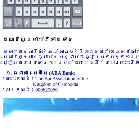
គណនីសម្រាប់វិភាគទាន
សមាជិកមេធាវីទាំងអស់ អាចបង់វិភាគទាន ដោយផ្ទាល់ ទ
មេធាវីឲ្យបានច្បាស់។ បន្ទាប់ពី ធ្វើប្រតិបត្តិការ
ផ្ញើមកលេខតេឡេក្រាមរបស់ គណៈមេធាវី ដែលមានឈ្មោះ
វិ
១. ធនាគារអេប៊ីអេ (ABA Bank)
ឈ្មោះគណនី ៖ The Bar Association of the
Kingdom of Cambodia
លេខគណនី ៖ 000629050