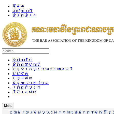
អ៊ីម៉ែល
របៀបប្រើ
ទំនាក់ទំនង
ទំព័រដើម
អំពីគណៈមេធាវី
សុន្ទរកថាប្រធានគណៈមេធាវី
សមាជិក
បណ្ណាល័យ
ជំនួយឧបត្ថម្ភ
ព្រឹត្តិបត្រ
វិចិត្រសាល
Menu
បញ្ជីរាយនាមសប្បុរសជនជាសមាជិកគណៈមេធាវី នៃព្