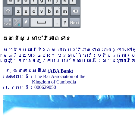
គណនីសម្រាប់វិភាគទាន
សមាជិកមេធាវីទាំងអស់ អាចបង់វិភាគទាន ដោយផ្ទាល់ ទ
មេធាវីឲ្យបានច្បាស់។ បន្ទាប់ពី ធ្វើប្រតិបត្តិការ
ផ្ញើមកលេខតេឡេក្រាមរបស់ គណៈមេធាវី ដែលមានឈ្មោះ
វិ
១. ធនាគារអេប៊ីអេ (ABA Bank)
ឈ្មោះគណនី ៖ The Bar Association of the
Kingdom of Cambodia
លេខគណនី ៖ 000629050