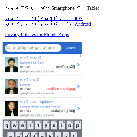
កម្មវិធី សម្រាប់ Smartphone និង Tablet
សម្រាប់​ប្រព័ន្ធដំណើរការ IOS
សម្រាប់​ប្រព័ន្ធដំណើរការ Android
Privacy Policies for Mobile Apps