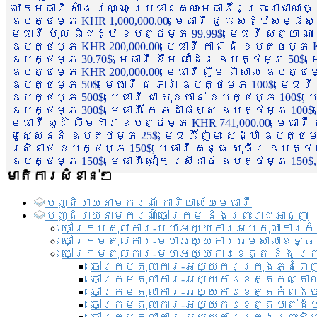
លោកមេធាវី សាំង វណ្ណៈ ប្រធានគណៈមេធាវីនៃព្រះរាជាណា
ឧបត្ថម្ភ KHR 1,000,000.00, មេធាវី ជួន សេដ្ឋសម្ផស
មេធាវី ប៉ុល ពិជេដ្ឋ ឧបត្ថម្ភ 99.99$, មេធាវី សត្យា ណ
ឧបត្ថម្ភ KHR 200,000.00, មេធាវី កាដា ជី ឧបត្ថម្ភ KH
ឧបត្ថម្ភ 30.70$, មេធាវី ខឹម ណាដែន ឧបត្ថម្ភ 50$, មេ
ឧបត្ថម្ភ KHR 200,000.00, មេធាវី ញឹម ពិសាល ឧបត្ថម្ភ 1
ឧបត្ថម្ភ 50$, មេធាវី ជា ភារ៉ា ឧបត្ថម្ភ 100$, មេធាវី
ឧបត្ថម្ភ 500$, មេធាវី ជា សុខចាន់ ឧបត្ថម្ភ 100$, មេធ
ឧបត្ថម្ភ 300$, មេធាវី កែ ឆដាផស្ស ឧបត្ថម្ភ 100$, មេ
មេធាវី សួគ៌ា លឹមដារា ឧបត្ថម្ភ KHR 741,000.00, មេធាវ
មូសេ្សន្នី ឧបត្ថម្ភ 25$, មេធាវី ញ៉ែម សេដ្ឋា ឧបត្ថម
ស្រីនាថ ឧបត្ថម្ភ 150$, មេធាវី គន្ធ សុធីរ ឧបត្ថម្ភ
ឧបត្ថម្ភ 150$, មេធាវី ជៀក ស្រីនាថ ឧបត្ថម្ភ 150$,
មាតិការសំខាន់ៗ
បញ្ជី​រាយ​នាមករណ៍ ការិយាល័យ​មេធាវី​
បញ្ជី​រាយ​នាមករណ៍​ចៅក្រម និងព្រះរាជអាជ្ញា
ចៅក្រមតុលាការ-មហាអយ្យការអមតុលាការកំ
ចៅក្រមតុលាការ-មហាអយ្យការអមសាលាឧទ្ធ
ចៅក្រមតុលាការ-មហាអយ្យការខេត្ត និង ក្
ចៅក្រមតុលាការ-អយ្យការក្រុងភ្នំពេ
ចៅក្រមតុលាការ-អយ្យការខេត្តកណ្តា
ចៅក្រមតុលាការ-អយ្យការខេត្តកំពង់
ចៅក្រមតុលាការ-អយ្យការខេត្តបាត់ដ