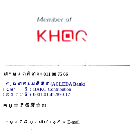
សាកសួរពត៌មាន៖ 011 88 75 66
២. ធនាគារអេស៊ីលីដា (ACLEDA Bank)
ឈ្មោះគណនី ៖ BAKC-Contribution
លេខគណនី ៖ 0001-01-452870-17
កម្មវិធីអ៊ីម៉ែល
កម្មវិធី សម្រាប់បង្កើត E-mail