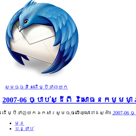
សូមចុចទីនេះដើម្បីទាញយក
2007-06 ច្បាប់ស្ដីពី វិសោធនកម្មមា
ដើម្បីទាញយកឯកសារសូមចុចលើឈ្មោះខាងស្តាំ៖
2007-06 ច
មុន
បន្ទាប់