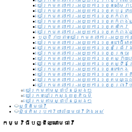
ចៅក្រមតុលាការ-អយ្យការ​ក្រុងព្រះសី
ចៅក្រមតុលាការ-អយ្យការខេត្តសៀមរា
ចៅក្រមតុលាការ-អយ្យការខេត្តបន្ទា
ចៅក្រមតុលាការ-អយ្យការខេត្តកំពត
ចៅក្រមតុលាការ-អយ្យការខេត្តកំពង់ស
ចៅក្រមតុលាការ-អយ្យការខេត្តតាកែវ
ចៅក្រមតុលាការ-អយ្យការខេត្តកំពង់ឆ្
បញ្ជីរាយនាមចៅក្រមតុលាការ-អយ្យការ
ចៅក្រមតុលាការ-អយ្យការខេត្តពោធិ៍សាត
ចៅក្រមតុលាការ-អយ្យការខេត្តព្រៃវែ
ចៅក្រមតុលាការ-អយ្យការខេត្តក្រចេះ
ចៅក្រមតុលាការ-អយ្យការខេត្តស្វាយ
ចៅក្រមតុលាការ-អយ្យការខេត្តស្ទឹងត
ចៅក្រមតុលាការ-អយ្យការខេត្តកោះកុង
ចៅក្រមតុលាការ-អយ្យការខេត្តរតនគ
ចៅក្រមតុលាការ-អយ្យការខេត្តមណ្ឌល
ចៅក្រមតុលាការ-អយ្យការខេត្តព្រះវិហ
ចៅក្រមតាមស្ថាប័នផ្សេងៗ
ចៅក្រមនៅក្រសួងយុត្តិធម៌
ចៅក្រមតាមស្ថាប័នផ្សេងៗ
ស្ថិតិមេធាវី
សិ្ថតិសរុបការិយាល័យមេធាវីទាំងអស់​
កម្មវិធីបញ្ជីឈ្មោះមេធាវី