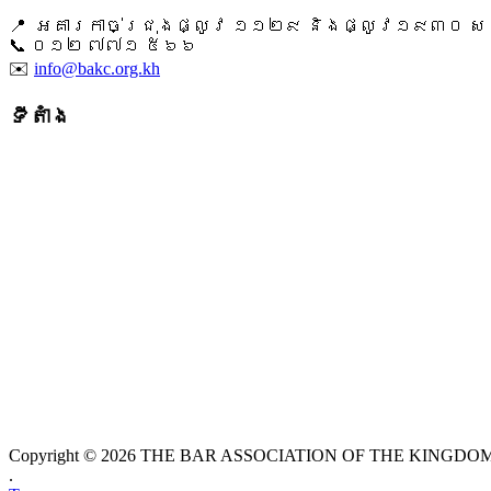
📍 អគារកាច់ជ្រុងផ្លូវ ១១២៩ និងផ្លូវ១៩៣០ សង្ក
📞 ​០១២ ៧៧១ ៥៦៦
✉️
info@bakc.org.kh
ទីតាំង
Copyright © 2026 THE BAR ASSOCIATION OF THE KINGDOM O
.