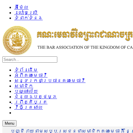
អ៊ីម៉ែល
របៀបប្រើ
ទំនាក់ទំនង
ទំព័រដើម
អំពីគណៈមេធាវី
សុន្ទរកថាប្រធានគណៈមេធាវី
សមាជិក
បណ្ណាល័យ
ជំនួយឧបត្ថម្ភ
ព្រឹត្តិបត្រ
វិចិត្រសាល
Menu
បញ្ជីរាយនាមសប្បុរសជនជាសមាជិកគណៈមេធាវី នៃព្