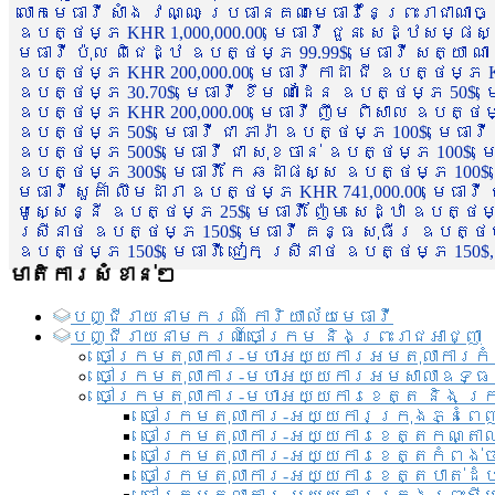
លោកមេធាវី សាំង វណ្ណៈ ប្រធានគណៈមេធាវីនៃព្រះរាជាណា
ឧបត្ថម្ភ KHR 1,000,000.00, មេធាវី ជួន សេដ្ឋសម្ផស
មេធាវី ប៉ុល ពិជេដ្ឋ ឧបត្ថម្ភ 99.99$, មេធាវី សត្យា ណ
ឧបត្ថម្ភ KHR 200,000.00, មេធាវី កាដា ជី ឧបត្ថម្ភ KH
ឧបត្ថម្ភ 30.70$, មេធាវី ខឹម ណាដែន ឧបត្ថម្ភ 50$, មេ
ឧបត្ថម្ភ KHR 200,000.00, មេធាវី ញឹម ពិសាល ឧបត្ថម្ភ 1
ឧបត្ថម្ភ 50$, មេធាវី ជា ភារ៉ា ឧបត្ថម្ភ 100$, មេធាវី
ឧបត្ថម្ភ 500$, មេធាវី ជា សុខចាន់ ឧបត្ថម្ភ 100$, មេធ
ឧបត្ថម្ភ 300$, មេធាវី កែ ឆដាផស្ស ឧបត្ថម្ភ 100$, មេ
មេធាវី សួគ៌ា លឹមដារា ឧបត្ថម្ភ KHR 741,000.00, មេធាវ
មូសេ្សន្នី ឧបត្ថម្ភ 25$, មេធាវី ញ៉ែម សេដ្ឋា ឧបត្ថម
ស្រីនាថ ឧបត្ថម្ភ 150$, មេធាវី គន្ធ សុធីរ ឧបត្ថម្ភ
ឧបត្ថម្ភ 150$, មេធាវី ជៀក ស្រីនាថ ឧបត្ថម្ភ 150$,
មាតិការសំខាន់ៗ
បញ្ជី​រាយ​នាមករណ៍ ការិយាល័យ​មេធាវី​
បញ្ជី​រាយ​នាមករណ៍​ចៅក្រម និងព្រះរាជអាជ្ញា
ចៅក្រមតុលាការ-មហាអយ្យការអមតុលាការកំ
ចៅក្រមតុលាការ-មហាអយ្យការអមសាលាឧទ្ធ
ចៅក្រមតុលាការ-មហាអយ្យការខេត្ត និង ក្
ចៅក្រមតុលាការ-អយ្យការក្រុងភ្នំពេ
ចៅក្រមតុលាការ-អយ្យការខេត្តកណ្តា
ចៅក្រមតុលាការ-អយ្យការខេត្តកំពង់
ចៅក្រមតុលាការ-អយ្យការខេត្តបាត់ដ