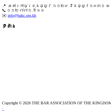
📍 អគារកាច់ជ្រុងផ្លូវ ១១២៩ និងផ្លូវ១៩៣០ សង្ក
📞 ​០១២ ៧៧១ ៥៦៦
✉️
info@bakc.org.kh
ទីតាំង
Copyright © 2026 THE BAR ASSOCIATION OF THE KINGDOM O
.