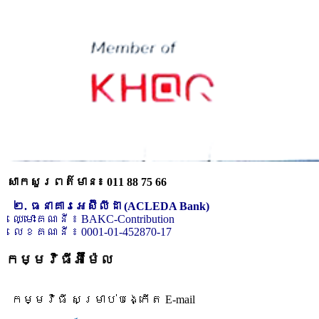
សាកសួរពត៌មាន៖ 011 88 75 66
២. ធនាគារអេស៊ីលីដា (ACLEDA Bank)
ឈ្មោះគណនី ៖ BAKC-Contribution
លេខគណនី ៖ 0001-01-452870-17
កម្មវិធីអ៊ីម៉ែល
កម្មវិធី សម្រាប់បង្កើត E-mail