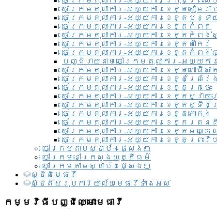
ចៅក្រមតុលាការ-អយ្យការ​ក្រុងព្រះសី
ចៅក្រមតុលាការ-អយ្យការខេត្តសៀមរា
ចៅក្រមតុលាការ-អយ្យការខេត្តបន្ទា
ចៅក្រមតុលាការ-អយ្យការខេត្តកំពត
ចៅក្រមតុលាការ-អយ្យការខេត្តកំពង់ស
ចៅក្រមតុលាការ-អយ្យការខេត្តតាកែវ
ចៅក្រមតុលាការ-អយ្យការខេត្តកំពង់ឆ្
បញ្ជីរាយនាមចៅក្រមតុលាការ-អយ្យការ
ចៅក្រមតុលាការ-អយ្យការខេត្តពោធិ៍សាត
ចៅក្រមតុលាការ-អយ្យការខេត្តព្រៃវែ
ចៅក្រមតុលាការ-អយ្យការខេត្តក្រចេះ
ចៅក្រមតុលាការ-អយ្យការខេត្តស្វាយ
ចៅក្រមតុលាការ-អយ្យការខេត្តស្ទឹងត
ចៅក្រមតុលាការ-អយ្យការខេត្តកោះកុង
ចៅក្រមតុលាការ-អយ្យការខេត្តរតនគ
ចៅក្រមតុលាការ-អយ្យការខេត្តមណ្ឌល
ចៅក្រមតុលាការ-អយ្យការខេត្តព្រះវិហ
ចៅក្រមតាមស្ថាប័នផ្សេងៗ
ចៅក្រមនៅក្រសួងយុត្តិធម៌
ចៅក្រមតាមស្ថាប័នផ្សេងៗ
ស្ថិតិមេធាវី
សិ្ថតិសរុបការិយាល័យមេធាវីទាំងអស់​
កម្មវិធីបញ្ជីឈ្មោះមេធាវី