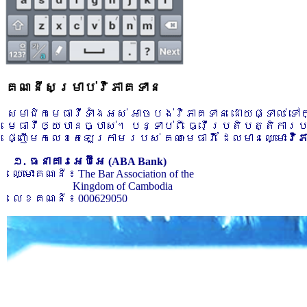
គណនីសម្រាប់វិភាគទាន
សមាជិកមេធាវីទាំងអស់ អាចបង់វិភាគទាន ដោយផ្ទាល់ ទ
មេធាវីឲ្យបានច្បាស់។ បន្ទាប់ពី ធ្វើប្រតិបត្តិការ
ផ្ញើមកលេខតេឡេក្រាមរបស់ គណៈមេធាវី ដែលមានឈ្មោះ
វិ
១. ធនាគារអេប៊ីអេ (ABA Bank)
ឈ្មោះគណនី ៖ The Bar Association of the
Kingdom of Cambodia
លេខគណនី ៖ 000629050