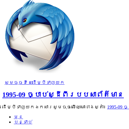
សូមចុចទីនេះដើម្បីទាញយក
1995-09 ច្បាប់ស្ដីពីរបបសាព័ត៌មាន
ដើម្បីទាញយកឯកសារសូមចុចលើឈ្មោះខាងស្តាំ៖
1995-09 
មុន
បន្ទាប់