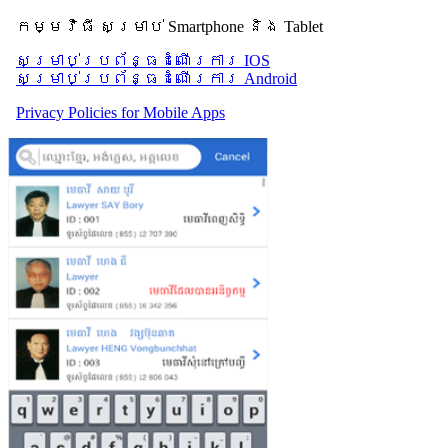
កម្មវិធី សម្រាប់ Smartphone និង Tablet
សម្រាប់​ប្រព័ន្ធដំណើរការ IOS
សម្រាប់​ប្រព័ន្ធដំណើរការ Android
Privacy Policies for Mobile Apps