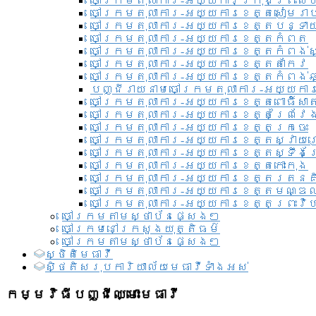
ចៅក្រមតុលាការ-អយ្យការ​ក្រុងព្រះសី
ចៅក្រមតុលាការ-អយ្យការខេត្តសៀមរា
ចៅក្រមតុលាការ-អយ្យការខេត្តបន្ទា
ចៅក្រមតុលាការ-អយ្យការខេត្តកំពត
ចៅក្រមតុលាការ-អយ្យការខេត្តកំពង់ស
ចៅក្រមតុលាការ-អយ្យការខេត្តតាកែវ
ចៅក្រមតុលាការ-អយ្យការខេត្តកំពង់ឆ្
បញ្ជីរាយនាមចៅក្រមតុលាការ-អយ្យការ
ចៅក្រមតុលាការ-អយ្យការខេត្តពោធិ៍សាត
ចៅក្រមតុលាការ-អយ្យការខេត្តព្រៃវែ
ចៅក្រមតុលាការ-អយ្យការខេត្តក្រចេះ
ចៅក្រមតុលាការ-អយ្យការខេត្តស្វាយ
ចៅក្រមតុលាការ-អយ្យការខេត្តស្ទឹងត
ចៅក្រមតុលាការ-អយ្យការខេត្តកោះកុង
ចៅក្រមតុលាការ-អយ្យការខេត្តរតនគ
ចៅក្រមតុលាការ-អយ្យការខេត្តមណ្ឌល
ចៅក្រមតុលាការ-អយ្យការខេត្តព្រះវិហ
ចៅក្រមតាមស្ថាប័នផ្សេងៗ
ចៅក្រមនៅក្រសួងយុត្តិធម៌
ចៅក្រមតាមស្ថាប័នផ្សេងៗ
ស្ថិតិមេធាវី
សិ្ថតិសរុបការិយាល័យមេធាវីទាំងអស់​
កម្មវិធីបញ្ជីឈ្មោះមេធាវី