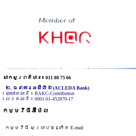
សាកសួរពត៌មាន៖ 011 88 75 66
២. ធនាគារអេស៊ីលីដា (ACLEDA Bank)
ឈ្មោះគណនី ៖ BAKC-Contribution
លេខគណនី ៖ 0001-01-452870-17
កម្មវិធីអ៊ីម៉ែល
កម្មវិធី សម្រាប់បង្កើត E-mail