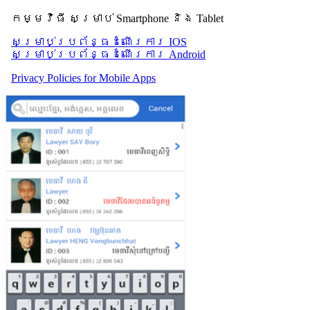
កម្មវិធី សម្រាប់ Smartphone និង Tablet
សម្រាប់​ប្រព័ន្ធដំណើរការ IOS
សម្រាប់​ប្រព័ន្ធដំណើរការ Android
Privacy Policies for Mobile Apps