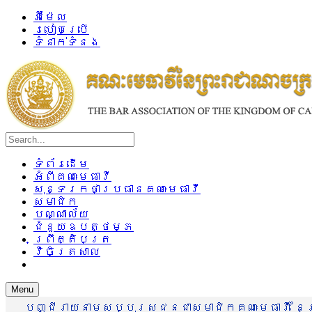
អ៊ីម៉ែល
របៀបប្រើ
ទំនាក់ទំនង
ទំព័រដើម
អំពីគណៈមេធាវី
សុន្ទរកថាប្រធានគណៈមេធាវី
សមាជិក
បណ្ណាល័យ
ជំនួយឧបត្ថម្ភ
ព្រឹត្តិបត្រ
វិចិត្រសាល
Menu
បញ្ជីរាយនាមសប្បុរសជនជាសមាជិកគណៈមេធាវី នៃព្