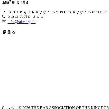
អាស័យដ្ឋាន
📍 អគារកាច់ជ្រុងផ្លូវ ១១២៩ និងផ្លូវ១៩៣០ សង្ក
📞 ​០១២ ៧៧១ ៥៦៦
✉️
info@bakc.org.kh
ទីតាំង
Copyright © 2026 THE BAR ASSOCIATION OF THE KINGDOM O