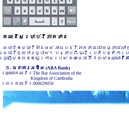
គណនីសម្រាប់វិភាគទាន
សមាជិកមេធាវីទាំងអស់ អាចបង់វិភាគទាន ដោយផ្ទាល់ ទ
មេធាវីឲ្យបានច្បាស់។ បន្ទាប់ពី ធ្វើប្រតិបត្តិការ
ផ្ញើមកលេខតេឡេក្រាមរបស់ គណៈមេធាវី ដែលមានឈ្មោះ
វិ
១. ធនាគារអេប៊ីអេ (ABA Bank)
ឈ្មោះគណនី ៖ The Bar Association of the
Kingdom of Cambodia
លេខគណនី ៖ 000629050