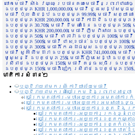
លោកមេធាវី សាំង វណ្ណៈ ប្រធានគណៈមេធាវីនៃព្រះរាជាណា
ឧបត្ថម្ភ KHR 1,000,000.00, មេធាវី ជួន សេដ្ឋសម្ផស
មេធាវី ប៉ុល ពិជេដ្ឋ ឧបត្ថម្ភ 99.99$, មេធាវី សត្យា ណ
ឧបត្ថម្ភ KHR 200,000.00, មេធាវី កាដា ជី ឧបត្ថម្ភ KH
ឧបត្ថម្ភ 30.70$, មេធាវី ខឹម ណាដែន ឧបត្ថម្ភ 50$, មេ
ឧបត្ថម្ភ KHR 200,000.00, មេធាវី ញឹម ពិសាល ឧបត្ថម្ភ 1
ឧបត្ថម្ភ 50$, មេធាវី ជា ភារ៉ា ឧបត្ថម្ភ 100$, មេធាវី
ឧបត្ថម្ភ 500$, មេធាវី ជា សុខចាន់ ឧបត្ថម្ភ 100$, មេធ
ឧបត្ថម្ភ 300$, មេធាវី កែ ឆដាផស្ស ឧបត្ថម្ភ 100$, មេ
មេធាវី សួគ៌ា លឹមដារា ឧបត្ថម្ភ KHR 741,000.00, មេធាវ
មូសេ្សន្នី ឧបត្ថម្ភ 25$, មេធាវី ញ៉ែម សេដ្ឋា ឧបត្ថម
ស្រីនាថ ឧបត្ថម្ភ 150$, មេធាវី គន្ធ សុធីរ ឧបត្ថម្ភ
ឧបត្ថម្ភ 150$, មេធាវី ជៀក ស្រីនាថ ឧបត្ថម្ភ 150$,
មាតិការសំខាន់ៗ
បញ្ជី​រាយ​នាមករណ៍ ការិយាល័យ​មេធាវី​
បញ្ជី​រាយ​នាមករណ៍​ចៅក្រម និងព្រះរាជអាជ្ញា
ចៅក្រមតុលាការ-មហាអយ្យការអមតុលាការកំ
ចៅក្រមតុលាការ-មហាអយ្យការអមសាលាឧទ្ធ
ចៅក្រមតុលាការ-មហាអយ្យការខេត្ត និង ក្
ចៅក្រមតុលាការ-អយ្យការក្រុងភ្នំពេ
ចៅក្រមតុលាការ-អយ្យការខេត្តកណ្តា
ចៅក្រមតុលាការ-អយ្យការខេត្តកំពង់
ចៅក្រមតុលាការ-អយ្យការខេត្តបាត់ដ