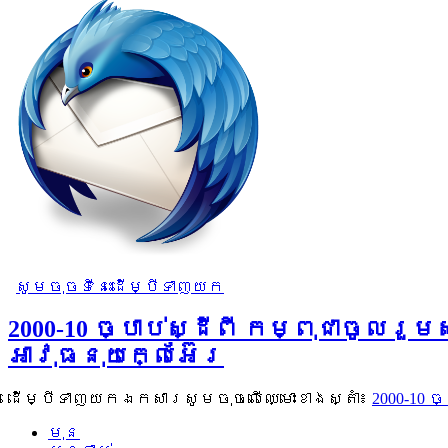
សូមចុចទីនេះដើម្បីទាញយក
2000-10 ច្បាប់ស្ដីពី កម្ពុជាចូលរ
អាវុធនុយក្លេអ៊ែរ
ដើម្បីទាញយកឯកសារសូមចុចលើឈ្មោះខាងស្តាំ៖
2000-10 
មុន