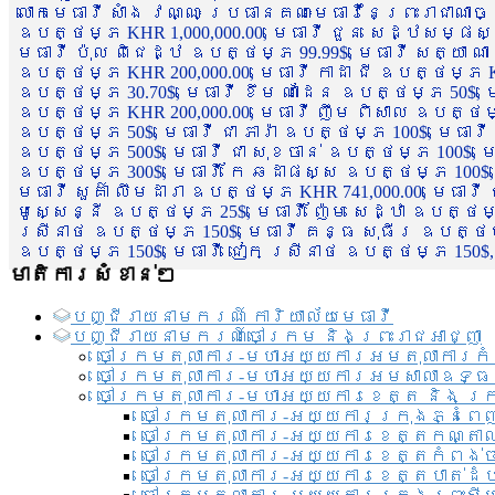
លោកមេធាវី សាំង វណ្ណៈ ប្រធានគណៈមេធាវីនៃព្រះរាជាណា
ឧបត្ថម្ភ KHR 1,000,000.00, មេធាវី ជួន សេដ្ឋសម្ផស
មេធាវី ប៉ុល ពិជេដ្ឋ ឧបត្ថម្ភ 99.99$, មេធាវី សត្យា ណ
ឧបត្ថម្ភ KHR 200,000.00, មេធាវី កាដា ជី ឧបត្ថម្ភ KH
ឧបត្ថម្ភ 30.70$, មេធាវី ខឹម ណាដែន ឧបត្ថម្ភ 50$, មេ
ឧបត្ថម្ភ KHR 200,000.00, មេធាវី ញឹម ពិសាល ឧបត្ថម្ភ 1
ឧបត្ថម្ភ 50$, មេធាវី ជា ភារ៉ា ឧបត្ថម្ភ 100$, មេធាវី
ឧបត្ថម្ភ 500$, មេធាវី ជា សុខចាន់ ឧបត្ថម្ភ 100$, មេធ
ឧបត្ថម្ភ 300$, មេធាវី កែ ឆដាផស្ស ឧបត្ថម្ភ 100$, មេ
មេធាវី សួគ៌ា លឹមដារា ឧបត្ថម្ភ KHR 741,000.00, មេធាវ
មូសេ្សន្នី ឧបត្ថម្ភ 25$, មេធាវី ញ៉ែម សេដ្ឋា ឧបត្ថម
ស្រីនាថ ឧបត្ថម្ភ 150$, មេធាវី គន្ធ សុធីរ ឧបត្ថម្ភ
ឧបត្ថម្ភ 150$, មេធាវី ជៀក ស្រីនាថ ឧបត្ថម្ភ 150$,
មាតិការសំខាន់ៗ
បញ្ជី​រាយ​នាមករណ៍ ការិយាល័យ​មេធាវី​
បញ្ជី​រាយ​នាមករណ៍​ចៅក្រម និងព្រះរាជអាជ្ញា
ចៅក្រមតុលាការ-មហាអយ្យការអមតុលាការកំ
ចៅក្រមតុលាការ-មហាអយ្យការអមសាលាឧទ្ធ
ចៅក្រមតុលាការ-មហាអយ្យការខេត្ត និង ក្
ចៅក្រមតុលាការ-អយ្យការក្រុងភ្នំពេ
ចៅក្រមតុលាការ-អយ្យការខេត្តកណ្តា
ចៅក្រមតុលាការ-អយ្យការខេត្តកំពង់
ចៅក្រមតុលាការ-អយ្យការខេត្តបាត់ដ