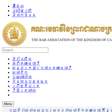
អ៊ីម៉ែល
របៀបប្រើ
ទំនាក់ទំនង
ទំព័រដើម
អំពីគណៈមេធាវី
សុន្ទរកថាប្រធានគណៈមេធាវី
សមាជិក
បណ្ណាល័យ
ជំនួយឧបត្ថម្ភ
ព្រឹត្តិបត្រ
វិចិត្រសាល
Menu
បញ្ជីរាយនាមសប្បុរសជនជាសមាជិកគណៈមេធាវី នៃព្