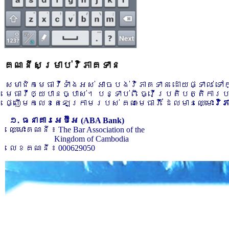
គណនីសម្រាប់វិភាគទាន
សមាជិកមេធាវីទាំងអស់ អាចបង់វិភាគទាន ដោយផ្ទាល់ ទ
មេធាវីឲ្យបានច្បាស់។ បន្ទាប់ពី ធ្វើប្រតិបត្តិការ
ផ្ញើមកលេខតេឡេក្រាមរបស់ គណៈមេធាវី ដែលមានឈ្មោះ
វិ
១. ធនាគារអេប៊ីអេ (ABA Bank)
ឈ្មោះគណនី ៖ The Bar Association of the
Kingdom of Cambodia
លេខគណនី ៖ 000629050