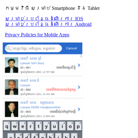
កម្មវិធី សម្រាប់ Smartphone និង Tablet
សម្រាប់​ប្រព័ន្ធដំណើរការ IOS
សម្រាប់​ប្រព័ន្ធដំណើរការ Android
Privacy Policies for Mobile Apps