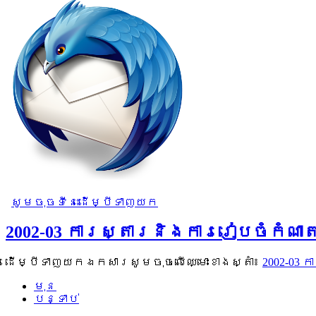
សូមចុចទីនេះដើម្បីទាញយក
2002-03 ការស្តារនិងការរៀបចំកំណ
ដើម្បីទាញយកឯកសារសូមចុចលើឈ្មោះខាងស្តាំ៖
2002-03
មុន
បន្ទាប់