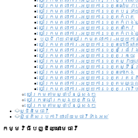
ចៅក្រមតុលាការ-អយ្យការ​ក្រុងព្រះសី
ចៅក្រមតុលាការ-អយ្យការខេត្តសៀមរា
ចៅក្រមតុលាការ-អយ្យការខេត្តបន្ទា
ចៅក្រមតុលាការ-អយ្យការខេត្តកំពត
ចៅក្រមតុលាការ-អយ្យការខេត្តកំពង់ស
ចៅក្រមតុលាការ-អយ្យការខេត្តតាកែវ
ចៅក្រមតុលាការ-អយ្យការខេត្តកំពង់ឆ្
បញ្ជីរាយនាមចៅក្រមតុលាការ-អយ្យការ
ចៅក្រមតុលាការ-អយ្យការខេត្តពោធិ៍សាត
ចៅក្រមតុលាការ-អយ្យការខេត្តព្រៃវែ
ចៅក្រមតុលាការ-អយ្យការខេត្តក្រចេះ
ចៅក្រមតុលាការ-អយ្យការខេត្តស្វាយ
ចៅក្រមតុលាការ-អយ្យការខេត្តស្ទឹងត
ចៅក្រមតុលាការ-អយ្យការខេត្តកោះកុង
ចៅក្រមតុលាការ-អយ្យការខេត្តរតនគ
ចៅក្រមតុលាការ-អយ្យការខេត្តមណ្ឌល
ចៅក្រមតុលាការ-អយ្យការខេត្តព្រះវិហ
ចៅក្រមតាមស្ថាប័នផ្សេងៗ
ចៅក្រមនៅក្រសួងយុត្តិធម៌
ចៅក្រមតាមស្ថាប័នផ្សេងៗ
ស្ថិតិមេធាវី
សិ្ថតិសរុបការិយាល័យមេធាវីទាំងអស់​
កម្មវិធីបញ្ជីឈ្មោះមេធាវី