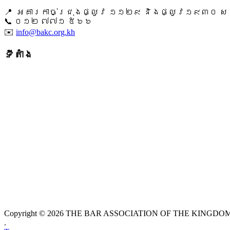
📍 អគារកាច់ជ្រុងផ្លូវ ១១២៩ និងផ្លូវ១៩៣០ សង្ក
📞 ​០១២ ៧៧១ ៥៦៦
✉️
info@bakc.org.kh
ទីតាំង
Copyright © 2026 THE BAR ASSOCIATION OF THE KINGDOM O
.