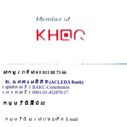
សាកសួរពត៌មាន៖ 011 88 75 66
២. ធនាគារអេស៊ីលីដា (ACLEDA Bank)
ឈ្មោះគណនី ៖ BAKC-Contribution
លេខគណនី ៖ 0001-01-452870-17
កម្មវិធីអ៊ីម៉ែល
កម្មវិធី សម្រាប់បង្កើត E-mail