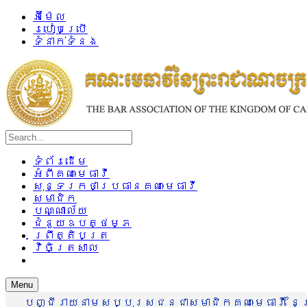
អ៊ីម៉ែល
របៀបប្រើ
ទំនាក់ទំនង
ទំព័រដើម
អំពីគណៈមេធាវី
សុន្ទរកថាប្រធានគណៈមេធាវី
សមាជិក
បណ្ណាល័យ
ជំនួយឧបត្ថម្ភ
ព្រឹត្តិបត្រ
វិចិត្រសាល
Menu
បញ្ជីរាយនាមសប្បុរសជនជាសមាជិកគណៈមេធាវី នៃព្