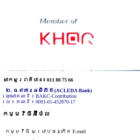
សាកសួរពត៌មាន៖ 011 88 75 66
២. ធនាគារអេស៊ីលីដា (ACLEDA Bank)
ឈ្មោះគណនី ៖ BAKC-Contribution
លេខគណនី ៖ 0001-01-452870-17
កម្មវិធីអ៊ីម៉ែល
កម្មវិធី សម្រាប់បង្កើត E-mail