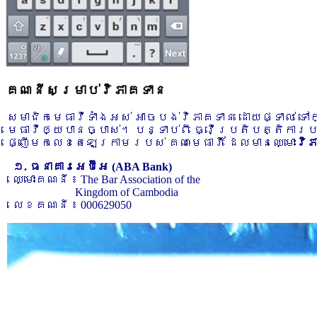
គណនីសម្រាប់វិភាគទាន
សមាជិកមេធាវីទាំងអស់ អាចបង់វិភាគទាន ដោយផ្ទាល់ ទ
មេធាវីឲ្យបានច្បាស់។ បន្ទាប់ពី ធ្វើប្រតិបត្តិការ
ផ្ញើមកលេខតេឡេក្រាមរបស់ គណៈមេធាវី ដែលមានឈ្មោះ
វិ
១. ធនាគារអេប៊ីអេ (ABA Bank)
ឈ្មោះគណនី ៖ The Bar Association of the
Kingdom of Cambodia
លេខគណនី ៖ 000629050