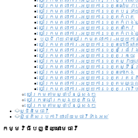
ចៅក្រមតុលាការ-អយ្យការ​ក្រុងព្រះសី
ចៅក្រមតុលាការ-អយ្យការខេត្តសៀមរា
ចៅក្រមតុលាការ-អយ្យការខេត្តបន្ទា
ចៅក្រមតុលាការ-អយ្យការខេត្តកំពត
ចៅក្រមតុលាការ-អយ្យការខេត្តកំពង់ស
ចៅក្រមតុលាការ-អយ្យការខេត្តតាកែវ
ចៅក្រមតុលាការ-អយ្យការខេត្តកំពង់ឆ្
បញ្ជីរាយនាមចៅក្រមតុលាការ-អយ្យការ
ចៅក្រមតុលាការ-អយ្យការខេត្តពោធិ៍សាត
ចៅក្រមតុលាការ-អយ្យការខេត្តព្រៃវែ
ចៅក្រមតុលាការ-អយ្យការខេត្តក្រចេះ
ចៅក្រមតុលាការ-អយ្យការខេត្តស្វាយ
ចៅក្រមតុលាការ-អយ្យការខេត្តស្ទឹងត
ចៅក្រមតុលាការ-អយ្យការខេត្តកោះកុង
ចៅក្រមតុលាការ-អយ្យការខេត្តរតនគ
ចៅក្រមតុលាការ-អយ្យការខេត្តមណ្ឌល
ចៅក្រមតុលាការ-អយ្យការខេត្តព្រះវិហ
ចៅក្រមតាមស្ថាប័នផ្សេងៗ
ចៅក្រមនៅក្រសួងយុត្តិធម៌
ចៅក្រមតាមស្ថាប័នផ្សេងៗ
ស្ថិតិមេធាវី
សិ្ថតិសរុបការិយាល័យមេធាវីទាំងអស់​
កម្មវិធីបញ្ជីឈ្មោះមេធាវី