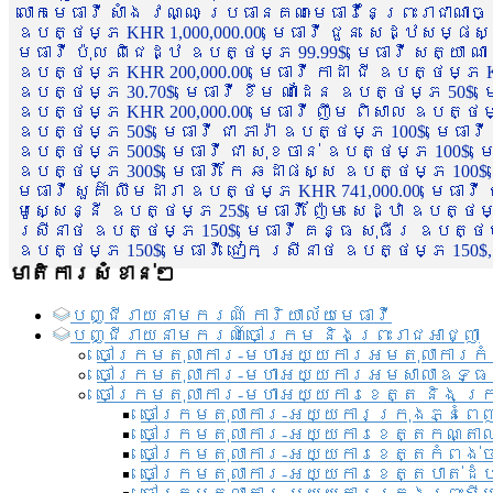
លោកមេធាវី សាំង វណ្ណៈ ប្រធានគណៈមេធាវីនៃព្រះរាជាណា
ឧបត្ថម្ភ KHR 1,000,000.00, មេធាវី ជួន សេដ្ឋសម្ផស
មេធាវី ប៉ុល ពិជេដ្ឋ ឧបត្ថម្ភ 99.99$, មេធាវី សត្យា ណ
ឧបត្ថម្ភ KHR 200,000.00, មេធាវី កាដា ជី ឧបត្ថម្ភ KH
ឧបត្ថម្ភ 30.70$, មេធាវី ខឹម ណាដែន ឧបត្ថម្ភ 50$, មេ
ឧបត្ថម្ភ KHR 200,000.00, មេធាវី ញឹម ពិសាល ឧបត្ថម្ភ 1
ឧបត្ថម្ភ 50$, មេធាវី ជា ភារ៉ា ឧបត្ថម្ភ 100$, មេធាវី
ឧបត្ថម្ភ 500$, មេធាវី ជា សុខចាន់ ឧបត្ថម្ភ 100$, មេធ
ឧបត្ថម្ភ 300$, មេធាវី កែ ឆដាផស្ស ឧបត្ថម្ភ 100$, មេ
មេធាវី សួគ៌ា លឹមដារា ឧបត្ថម្ភ KHR 741,000.00, មេធាវ
មូសេ្សន្នី ឧបត្ថម្ភ 25$, មេធាវី ញ៉ែម សេដ្ឋា ឧបត្ថម
ស្រីនាថ ឧបត្ថម្ភ 150$, មេធាវី គន្ធ សុធីរ ឧបត្ថម្ភ
ឧបត្ថម្ភ 150$, មេធាវី ជៀក ស្រីនាថ ឧបត្ថម្ភ 150$,
មាតិការសំខាន់ៗ
បញ្ជី​រាយ​នាមករណ៍ ការិយាល័យ​មេធាវី​
បញ្ជី​រាយ​នាមករណ៍​ចៅក្រម និងព្រះរាជអាជ្ញា
ចៅក្រមតុលាការ-មហាអយ្យការអមតុលាការកំ
ចៅក្រមតុលាការ-មហាអយ្យការអមសាលាឧទ្ធ
ចៅក្រមតុលាការ-មហាអយ្យការខេត្ត និង ក្
ចៅក្រមតុលាការ-អយ្យការក្រុងភ្នំពេ
ចៅក្រមតុលាការ-អយ្យការខេត្តកណ្តា
ចៅក្រមតុលាការ-អយ្យការខេត្តកំពង់
ចៅក្រមតុលាការ-អយ្យការខេត្តបាត់ដ