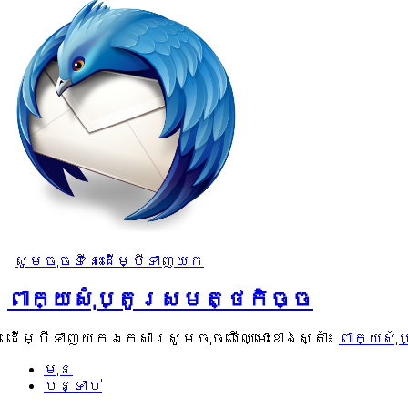
សូមចុចទីនេះដើម្បីទាញយក
ពាក្យសុំប្តូរសមត្ថកិច្ច
ដើម្បីទាញយកឯកសារសូមចុចលើឈ្មោះខាងស្តាំ៖
ពាក្យសុ
មុន
បន្ទាប់