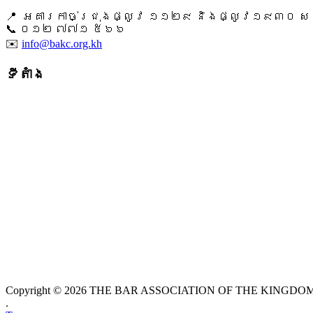
📍 អគារកាច់ជ្រុងផ្លូវ ១១២៩ និងផ្លូវ១៩៣០ សង្ក
📞 ​០១២ ៧៧១ ៥៦៦
✉️
info@bakc.org.kh
ទីតាំង
Copyright © 2026 THE BAR ASSOCIATION OF THE KINGDOM O
.