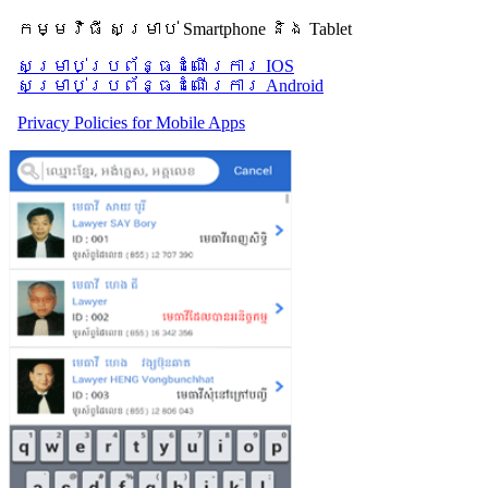
កម្មវិធី សម្រាប់ Smartphone និង Tablet
សម្រាប់​ប្រព័ន្ធដំណើរការ IOS
សម្រាប់​ប្រព័ន្ធដំណើរការ Android
Privacy Policies for Mobile Apps