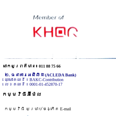
សាកសួរពត៌មាន៖ 011 88 75 66
២. ធនាគារអេស៊ីលីដា (ACLEDA Bank)
ឈ្មោះគណនី ៖ BAKC-Contribution
លេខគណនី ៖ 0001-01-452870-17
កម្មវិធីអ៊ីម៉ែល
កម្មវិធី សម្រាប់បង្កើត E-mail