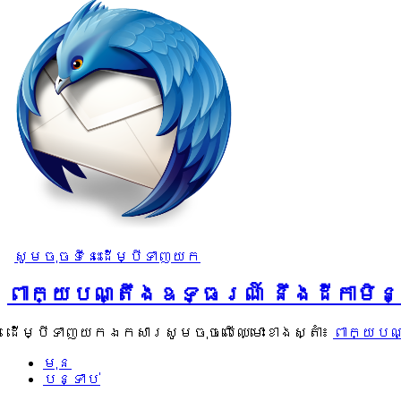
សូមចុចទីនេះដើម្បីទាញយក
ពាក្យបណ្តឹងឧទ្ធរណ៍ នឹងដីកាមិ
ដើម្បីទាញយកឯកសារសូមចុចលើឈ្មោះខាងស្តាំ៖
ពាក្យបណ
មុន
បន្ទាប់