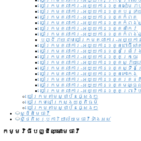
ចៅក្រមតុលាការ-អយ្យការ​ក្រុងព្រះសី
ចៅក្រមតុលាការ-អយ្យការខេត្តសៀមរា
ចៅក្រមតុលាការ-អយ្យការខេត្តបន្ទា
ចៅក្រមតុលាការ-អយ្យការខេត្តកំពត
ចៅក្រមតុលាការ-អយ្យការខេត្តកំពង់ស
ចៅក្រមតុលាការ-អយ្យការខេត្តតាកែវ
ចៅក្រមតុលាការ-អយ្យការខេត្តកំពង់ឆ្
បញ្ជីរាយនាមចៅក្រមតុលាការ-អយ្យការ
ចៅក្រមតុលាការ-អយ្យការខេត្តពោធិ៍សាត
ចៅក្រមតុលាការ-អយ្យការខេត្តព្រៃវែ
ចៅក្រមតុលាការ-អយ្យការខេត្តក្រចេះ
ចៅក្រមតុលាការ-អយ្យការខេត្តស្វាយ
ចៅក្រមតុលាការ-អយ្យការខេត្តស្ទឹងត
ចៅក្រមតុលាការ-អយ្យការខេត្តកោះកុង
ចៅក្រមតុលាការ-អយ្យការខេត្តរតនគ
ចៅក្រមតុលាការ-អយ្យការខេត្តមណ្ឌល
ចៅក្រមតុលាការ-អយ្យការខេត្តព្រះវិហ
ចៅក្រមតាមស្ថាប័នផ្សេងៗ
ចៅក្រមនៅក្រសួងយុត្តិធម៌
ចៅក្រមតាមស្ថាប័នផ្សេងៗ
ស្ថិតិមេធាវី
សិ្ថតិសរុបការិយាល័យមេធាវីទាំងអស់​
កម្មវិធីបញ្ជីឈ្មោះមេធាវី