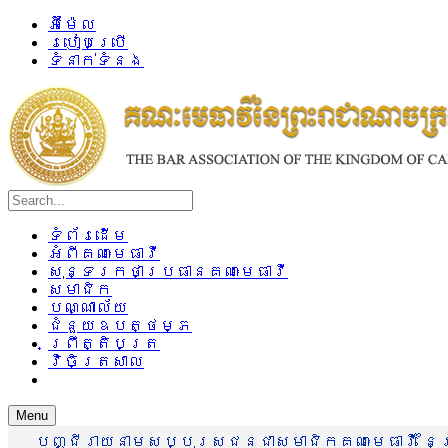
អ៊ីម៉ែល
របៀបប្រើ
ទំនាក់ទំនង
ទំព័រដើម
អំពីគណៈមេធាវី
សុន្ទរកថាប្រធានគណៈមេធាវី
សមាជិក
បណ្ណាល័យ
ជំនួយឧបត្ថម្ភ
ព្រឹត្តិបត្រ
វិចិត្រសាល
Menu
បញ្ជីរាយនាមសប្បុរសជនជាសមាជិកគណៈមេធាវី នៃព្