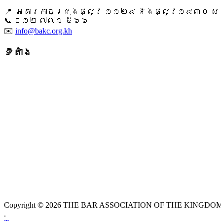
📍 អគារកាច់ជ្រុងផ្លូវ ១១២៩ និងផ្លូវ១៩៣០ សង្ក
📞 ​០១២ ៧៧១ ៥៦៦
✉️
info@bakc.org.kh
ទីតាំង
Copyright © 2026 THE BAR ASSOCIATION OF THE KINGDOM O
.