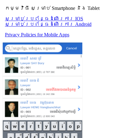
កម្មវិធី សម្រាប់ Smartphone និង Tablet
សម្រាប់​ប្រព័ន្ធដំណើរការ IOS
សម្រាប់​ប្រព័ន្ធដំណើរការ Android
Privacy Policies for Mobile Apps