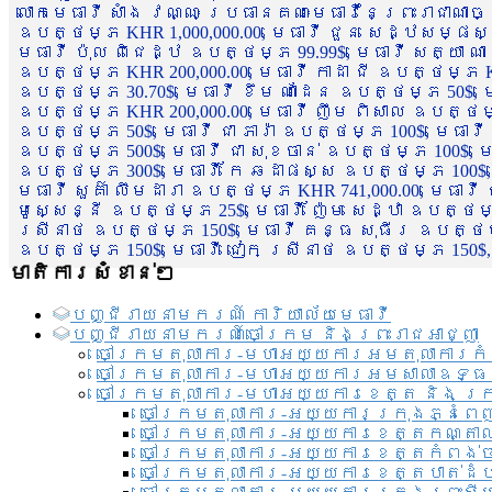
លោកមេធាវី សាំង វណ្ណៈ ប្រធានគណៈមេធាវីនៃព្រះរាជាណា
ឧបត្ថម្ភ KHR 1,000,000.00, មេធាវី ជួន សេដ្ឋសម្ផស
មេធាវី ប៉ុល ពិជេដ្ឋ ឧបត្ថម្ភ 99.99$, មេធាវី សត្យា ណ
ឧបត្ថម្ភ KHR 200,000.00, មេធាវី កាដា ជី ឧបត្ថម្ភ KH
ឧបត្ថម្ភ 30.70$, មេធាវី ខឹម ណាដែន ឧបត្ថម្ភ 50$, មេ
ឧបត្ថម្ភ KHR 200,000.00, មេធាវី ញឹម ពិសាល ឧបត្ថម្ភ 1
ឧបត្ថម្ភ 50$, មេធាវី ជា ភារ៉ា ឧបត្ថម្ភ 100$, មេធាវី
ឧបត្ថម្ភ 500$, មេធាវី ជា សុខចាន់ ឧបត្ថម្ភ 100$, មេធ
ឧបត្ថម្ភ 300$, មេធាវី កែ ឆដាផស្ស ឧបត្ថម្ភ 100$, មេ
មេធាវី សួគ៌ា លឹមដារា ឧបត្ថម្ភ KHR 741,000.00, មេធាវ
មូសេ្សន្នី ឧបត្ថម្ភ 25$, មេធាវី ញ៉ែម សេដ្ឋា ឧបត្ថម
ស្រីនាថ ឧបត្ថម្ភ 150$, មេធាវី គន្ធ សុធីរ ឧបត្ថម្ភ
ឧបត្ថម្ភ 150$, មេធាវី ជៀក ស្រីនាថ ឧបត្ថម្ភ 150$,
មាតិការសំខាន់ៗ
បញ្ជី​រាយ​នាមករណ៍ ការិយាល័យ​មេធាវី​
បញ្ជី​រាយ​នាមករណ៍​ចៅក្រម និងព្រះរាជអាជ្ញា
ចៅក្រមតុលាការ-មហាអយ្យការអមតុលាការកំ
ចៅក្រមតុលាការ-មហាអយ្យការអមសាលាឧទ្ធ
ចៅក្រមតុលាការ-មហាអយ្យការខេត្ត និង ក្
ចៅក្រមតុលាការ-អយ្យការក្រុងភ្នំពេ
ចៅក្រមតុលាការ-អយ្យការខេត្តកណ្តា
ចៅក្រមតុលាការ-អយ្យការខេត្តកំពង់
ចៅក្រមតុលាការ-អយ្យការខេត្តបាត់ដ