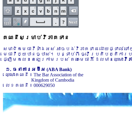
គណនីសម្រាប់វិភាគទាន
សមាជិកមេធាវីទាំងអស់ អាចបង់វិភាគទាន ដោយផ្ទាល់ ទ
មេធាវីឲ្យបានច្បាស់។ បន្ទាប់ពី ធ្វើប្រតិបត្តិការ
ផ្ញើមកលេខតេឡេក្រាមរបស់ គណៈមេធាវី ដែលមានឈ្មោះ
វិ
១. ធនាគារអេប៊ីអេ (ABA Bank)
ឈ្មោះគណនី ៖ The Bar Association of the
Kingdom of Cambodia
លេខគណនី ៖ 000629050