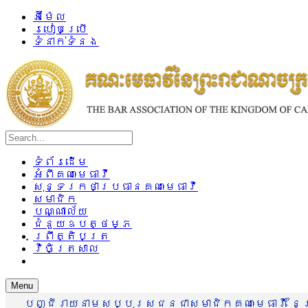
អ៊ីម៉ែល
របៀបប្រើ
ទំនាក់ទំនង
ទំព័រដើម
អំពីគណៈមេធាវី
សុន្ទរកថាប្រធានគណៈមេធាវី
សមាជិក
បណ្ណាល័យ
ជំនួយឧបត្ថម្ភ
ព្រឹត្តិបត្រ
វិចិត្រសាល
Menu
បញ្ជីរាយនាមសប្បុរសជនជាសមាជិកគណៈមេធាវី នៃព្