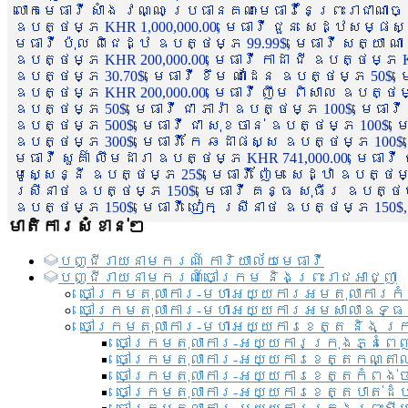
លោកមេធាវី សាំង វណ្ណៈ ប្រធានគណៈមេធាវីនៃព្រះរាជាណា
ឧបត្ថម្ភ KHR 1,000,000.00, មេធាវី ជួន សេដ្ឋសម្ផស
មេធាវី ប៉ុល ពិជេដ្ឋ ឧបត្ថម្ភ 99.99$, មេធាវី សត្យា ណ
ឧបត្ថម្ភ KHR 200,000.00, មេធាវី កាដា ជី ឧបត្ថម្ភ KH
ឧបត្ថម្ភ 30.70$, មេធាវី ខឹម ណាដែន ឧបត្ថម្ភ 50$, មេ
ឧបត្ថម្ភ KHR 200,000.00, មេធាវី ញឹម ពិសាល ឧបត្ថម្ភ 1
ឧបត្ថម្ភ 50$, មេធាវី ជា ភារ៉ា ឧបត្ថម្ភ 100$, មេធាវី
ឧបត្ថម្ភ 500$, មេធាវី ជា សុខចាន់ ឧបត្ថម្ភ 100$, មេធ
ឧបត្ថម្ភ 300$, មេធាវី កែ ឆដាផស្ស ឧបត្ថម្ភ 100$, មេ
មេធាវី សួគ៌ា លឹមដារា ឧបត្ថម្ភ KHR 741,000.00, មេធាវ
មូសេ្សន្នី ឧបត្ថម្ភ 25$, មេធាវី ញ៉ែម សេដ្ឋា ឧបត្ថម
ស្រីនាថ ឧបត្ថម្ភ 150$, មេធាវី គន្ធ សុធីរ ឧបត្ថម្ភ
ឧបត្ថម្ភ 150$, មេធាវី ជៀក ស្រីនាថ ឧបត្ថម្ភ 150$,
មាតិការសំខាន់ៗ
បញ្ជី​រាយ​នាមករណ៍ ការិយាល័យ​មេធាវី​
បញ្ជី​រាយ​នាមករណ៍​ចៅក្រម និងព្រះរាជអាជ្ញា
ចៅក្រមតុលាការ-មហាអយ្យការអមតុលាការកំ
ចៅក្រមតុលាការ-មហាអយ្យការអមសាលាឧទ្ធ
ចៅក្រមតុលាការ-មហាអយ្យការខេត្ត និង ក្
ចៅក្រមតុលាការ-អយ្យការក្រុងភ្នំពេ
ចៅក្រមតុលាការ-អយ្យការខេត្តកណ្តា
ចៅក្រមតុលាការ-អយ្យការខេត្តកំពង់
ចៅក្រមតុលាការ-អយ្យការខេត្តបាត់ដ