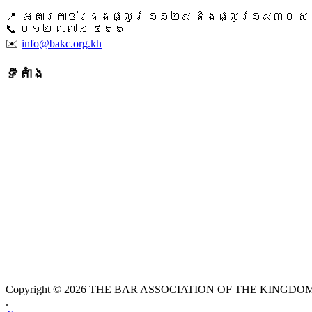
📍 អគារកាច់ជ្រុងផ្លូវ ១១២៩ និងផ្លូវ១៩៣០ សង្ក
📞 ​០១២ ៧៧១ ៥៦៦
✉️
info@bakc.org.kh
ទីតាំង
Copyright © 2026 THE BAR ASSOCIATION OF THE KINGDOM O
.