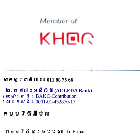
សាកសួរពត៌មាន៖ 011 88 75 66
២. ធនាគារអេស៊ីលីដា (ACLEDA Bank)
ឈ្មោះគណនី ៖ BAKC-Contribution
លេខគណនី ៖ 0001-01-452870-17
កម្មវិធីអ៊ីម៉ែល
កម្មវិធី សម្រាប់បង្កើត E-mail