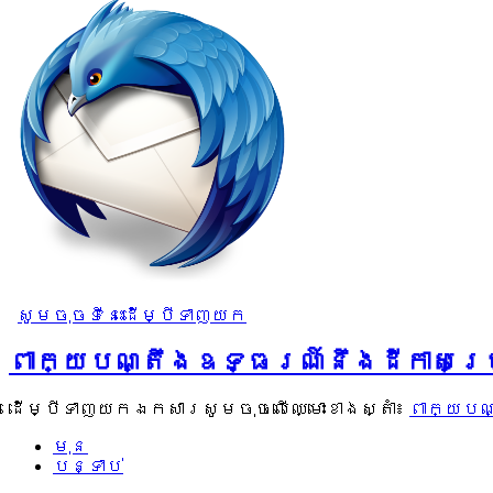
សូមចុចទីនេះដើម្បីទាញយក
ពាក្យបណ្តឹងឧទ្ធរណ៍នឹងដីកាសម្
ដើម្បីទាញយកឯកសារសូមចុចលើឈ្មោះខាងស្តាំ៖
ពាក្យបណ
មុន
បន្ទាប់