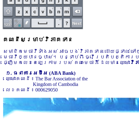
គណនីសម្រាប់វិភាគទាន
សមាជិកមេធាវីទាំងអស់ អាចបង់វិភាគទាន ដោយផ្ទាល់ ទ
មេធាវីឲ្យបានច្បាស់។ បន្ទាប់ពី ធ្វើប្រតិបត្តិការ
ផ្ញើមកលេខតេឡេក្រាមរបស់ គណៈមេធាវី ដែលមានឈ្មោះ
វិ
១. ធនាគារអេប៊ីអេ (ABA Bank)
ឈ្មោះគណនី ៖ The Bar Association of the
Kingdom of Cambodia
លេខគណនី ៖ 000629050