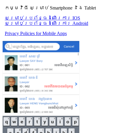
កម្មវិធី សម្រាប់ Smartphone និង Tablet
សម្រាប់​ប្រព័ន្ធដំណើរការ IOS
សម្រាប់​ប្រព័ន្ធដំណើរការ Android
Privacy Policies for Mobile Apps