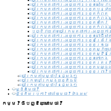
ចៅក្រមតុលាការ-អយ្យការ​ក្រុងព្រះសី
ចៅក្រមតុលាការ-អយ្យការខេត្តសៀមរា
ចៅក្រមតុលាការ-អយ្យការខេត្តបន្ទា
ចៅក្រមតុលាការ-អយ្យការខេត្តកំពត
ចៅក្រមតុលាការ-អយ្យការខេត្តកំពង់ស
ចៅក្រមតុលាការ-អយ្យការខេត្តតាកែវ
ចៅក្រមតុលាការ-អយ្យការខេត្តកំពង់ឆ្
បញ្ជីរាយនាមចៅក្រមតុលាការ-អយ្យការ
ចៅក្រមតុលាការ-អយ្យការខេត្តពោធិ៍សាត
ចៅក្រមតុលាការ-អយ្យការខេត្តព្រៃវែ
ចៅក្រមតុលាការ-អយ្យការខេត្តក្រចេះ
ចៅក្រមតុលាការ-អយ្យការខេត្តស្វាយ
ចៅក្រមតុលាការ-អយ្យការខេត្តស្ទឹងត
ចៅក្រមតុលាការ-អយ្យការខេត្តកោះកុង
ចៅក្រមតុលាការ-អយ្យការខេត្តរតនគ
ចៅក្រមតុលាការ-អយ្យការខេត្តមណ្ឌល
ចៅក្រមតុលាការ-អយ្យការខេត្តព្រះវិហ
ចៅក្រមតាមស្ថាប័នផ្សេងៗ
ចៅក្រមនៅក្រសួងយុត្តិធម៌
ចៅក្រមតាមស្ថាប័នផ្សេងៗ
ស្ថិតិមេធាវី
សិ្ថតិសរុបការិយាល័យមេធាវីទាំងអស់​
កម្មវិធីបញ្ជីឈ្មោះមេធាវី