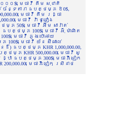
០០០$, មេធាវី គីម សុជាតិ
ល់ ច័ន្ទតារា ឧបត្ថម្ភ ៥0$,
,000.00, មេធាវី គឹម រដ្ធា
.00, មេធាវី វ៉ា ជូទៀង
្ភ 50$, មេធាវី អ៊ឹម សារ៉ាត់
ឧបត្ថម្ភ 100$, មេធាវី អ៊ុំ ម៉ាណិត
00$, មេធាវី ភួង ប៉ោឆាយ
100$, មេធាវី យ័ន ស៊ីណាល់
េនដ៏) ឧបត្ថម្ភ KHR 1,000,000.00,
ត្ថម្ភ KHR 500,000.00, មេធាវី សូ
 រដ្ឋា ឧបត្ថម្ភ 300$, មេធាវី ជៀក
00,000.00, មេធាវី ជៀក ស្រីនាថ