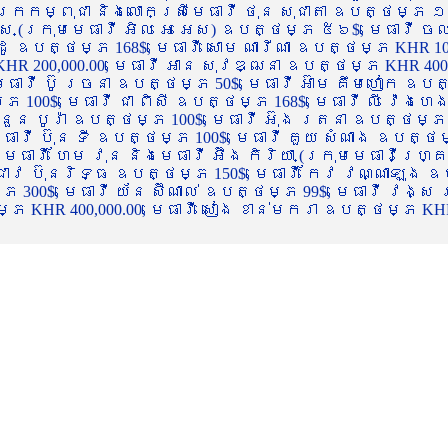
ចក្រកម្ពុជា និងលោកស្រីមេធាវី ថុន សុជាតា ឧបត្ថម្ភ ១
្ស (ក្រុមមេធាវី អិល អេ អេស) ឧបត្ថម្ភ ៥៦$, មេធាវី ច
ាដូ ឧបត្ថម្ភ 168$, មេធាវី សោម ណារីណា ឧបត្ថម្ភ KHR 100
R 200,000.00, មេធាវី អាន សុវឌ្ឍនា ឧបត្ថម្ភ KHR 400,000
ធាវី ប៊ូ រចនា ឧបត្ថម្ភ 50$, មេធាវី អ៊ាម គឹមហៀក ឧបត្ថម
00$, មេធាវី ជា ពិសី ឧបត្ថម្ភ 168$, មេធាវី លី វ៉េងហេង 
 នួន បូរ៉ា ឧបត្ថម្ភ 100$, មេធាវី អ៊ុង រតនា ឧបត្ថម្ភ 1
ាវី ប៊ុន ទី ឧបត្ថម្ភ 100$, មេធាវី គួយ សំណាង ឧបត្ថម្ភ 
ធាវី ហែម វុន និងមេធាវី អ៊ឹង កិរិយា (ក្រុមមេធាវីហ្គ្រ
ី ជាវ ប៊ុនរិទ្ធ ឧបត្ថម្ភ 150$, មេធាវី កែវ វណ្ណាឡុង ឧប
្ភ 300$, មេធាវី យ័ន ស៊ីណាល់ ឧបត្ថម្ភ 99$, មេធាវី វង្ស
 KHR 400,000.00, មេធាវី សៀង ខាន់មករា ឧបត្ថម្ភ KHR 2