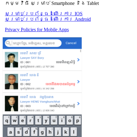
កម្មវិធី សម្រាប់ Smartphone និង Tablet
សម្រាប់​ប្រព័ន្ធដំណើរការ IOS
សម្រាប់​ប្រព័ន្ធដំណើរការ Android
Privacy Policies for Mobile Apps