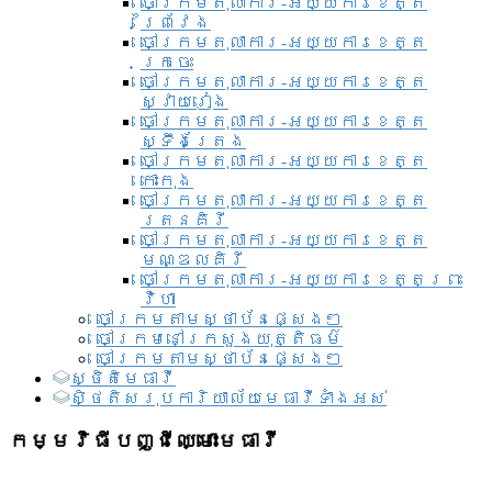
ចៅក្រមតុលាការ-អយ្យការខេត្ត
ព្រៃវែង
ចៅក្រមតុលាការ-អយ្យការខេត្ត
ក្រចេះ
ចៅក្រមតុលាការ-អយ្យការខេត្ត
ស្វាយរៀង
ចៅក្រមតុលាការ-អយ្យការខេត្ត
ស្ទឹងត្រែង
ចៅក្រមតុលាការ-អយ្យការខេត្ត
កោះកុង
ចៅក្រមតុលាការ-អយ្យការខេត្ត
រតនគិរី
ចៅក្រមតុលាការ-អយ្យការខេត្ត
មណ្ឌលគិរី
ចៅក្រមតុលាការ-អយ្យការខេត្តព្រះ
វិហា
ចៅក្រមតាមស្ថាប័នផ្សេងៗ
ចៅក្រមនៅក្រសួងយុត្តិធម៌
ចៅក្រមតាមស្ថាប័នផ្សេងៗ
ស្ថិតិមេធាវី
សិ្ថតិសរុបការិយាល័យមេធាវីទាំងអស់​
កម្មវិធីបញ្ជីឈ្មោះមេធាវី