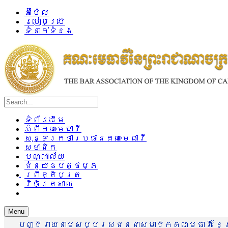
អ៊ីម៉ែល
របៀបប្រើ
ទំនាក់ទំនង
ទំព័រដើម
អំពីគណៈមេធាវី
សុន្ទរកថាប្រធានគណៈមេធាវី
សមាជិក
បណ្ណាល័យ
ជំនួយឧបត្ថម្ភ
ព្រឹត្តិបត្រ
វិចិត្រសាល
Menu
បញ្ជីរាយនាមសប្បុរសជនជាសមាជិកគណៈមេធាវី នៃព្