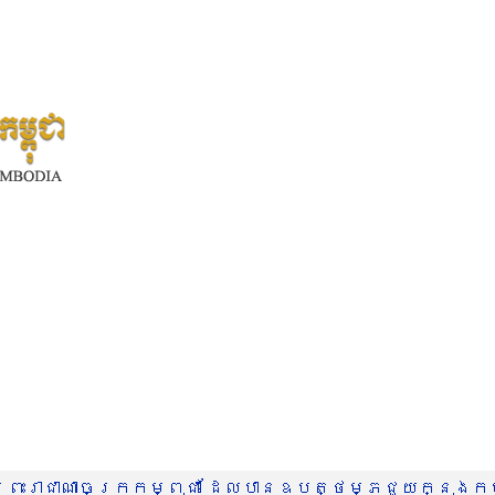
រះរាជាណាចក្រកម្ពុជា ដែលបានឧបត្ថម្ភជួយក្នុងកម