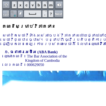
គណនីសម្រាប់វិភាគទាន
សមាជិកមេធាវីទាំងអស់ អាចបង់វិភាគទាន ដោយផ្ទាល់ ទ
មេធាវីឲ្យបានច្បាស់។ បន្ទាប់ពី ធ្វើប្រតិបត្តិការ
ផ្ញើមកលេខតេឡេក្រាមរបស់ គណៈមេធាវី ដែលមានឈ្មោះ
វិ
១. ធនាគារអេប៊ីអេ (ABA Bank)
ឈ្មោះគណនី ៖ The Bar Association of the
Kingdom of Cambodia
លេខគណនី ៖ 000629050