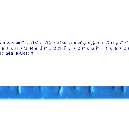
ៅក្នុងគណនីធនាគារខាងក្រោម នេះ។ នៅក្នុងប្រតិបត្តិ
បង់ប្រាក់រួច សូមថតរូបភាពនៃ ប្រតិបត្តិការបង់ប្រាក់
ភាគទាន BAKC ។