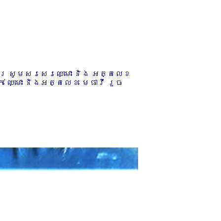
ការ សូមសរសេរឈ្មោះ និង អត្តលេខ
 ឈ្មោះ និងអត្តលេខ មេធាវី រួច