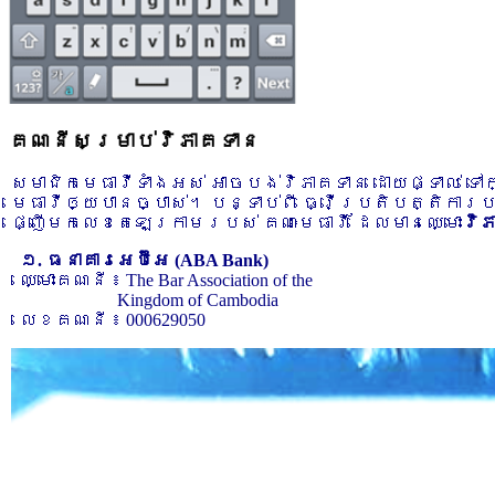
គណនីសម្រាប់វិភាគទាន
សមាជិកមេធាវីទាំងអស់ អាចបង់វិភាគទាន ដោយផ្ទាល់ ទ
មេធាវីឲ្យបានច្បាស់។ បន្ទាប់ពី ធ្វើប្រតិបត្តិការ
ផ្ញើមកលេខតេឡេក្រាមរបស់ គណៈមេធាវី ដែលមានឈ្មោះ
វិ
១. ធនាគារអេប៊ីអេ (ABA Bank)
ឈ្មោះគណនី ៖ The Bar Association of the
Kingdom of Cambodia
លេខគណនី ៖ 000629050