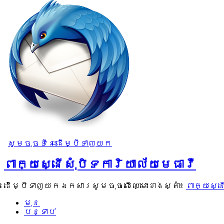
សូមចុចទីនេះដើម្បីទាញយក
ពាក្យស្នើសុំបិទការិយាល័យមេធាវី
ដើម្បីទាញយកឯកសារសូមចុចលើឈ្មោះខាងស្តាំ៖
ពាក្យស្ន
មុន
បន្ទាប់