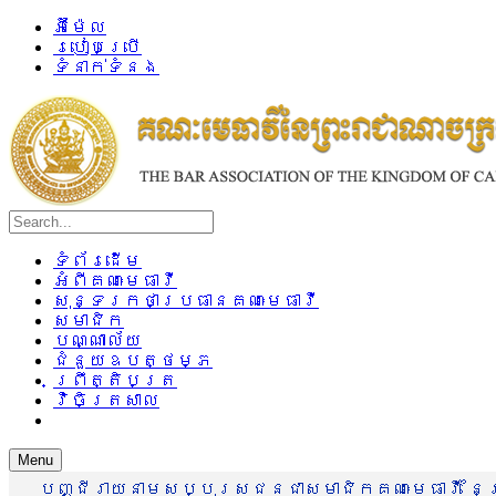
អ៊ីម៉ែល
របៀបប្រើ
ទំនាក់ទំនង
ទំព័រដើម
អំពីគណៈមេធាវី
សុន្ទរកថាប្រធានគណៈមេធាវី
សមាជិក
បណ្ណាល័យ
ជំនួយឧបត្ថម្ភ
ព្រឹត្តិបត្រ
វិចិត្រសាល
Menu
បញ្ជីរាយនាមសប្បុរសជនជាសមាជិកគណៈមេធាវី នៃព្