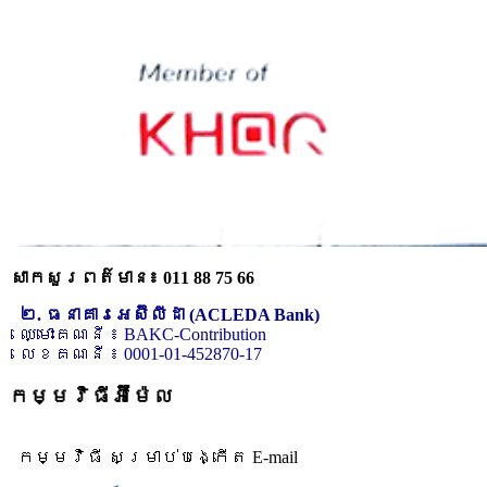
សាកសួរពត៌មាន៖ 011 88 75 66
២. ធនាគារអេស៊ីលីដា (ACLEDA Bank)
ឈ្មោះគណនី ៖ BAKC-Contribution
លេខគណនី ៖ 0001-01-452870-17
កម្មវិធីអ៊ីម៉ែល
កម្មវិធី សម្រាប់បង្កើត E-mail