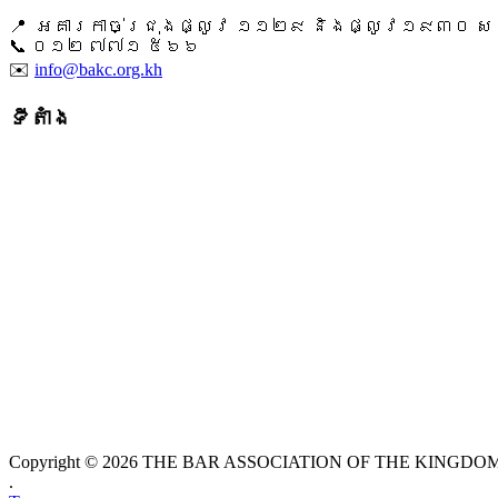
📍 អគារកាច់ជ្រុងផ្លូវ ១១២៩ និងផ្លូវ១៩៣០ សង្ក
📞 ​០១២ ៧៧១ ៥៦៦
✉️
info@bakc.org.kh
ទីតាំង
Copyright © 2026 THE BAR ASSOCIATION OF THE KINGDOM O
.