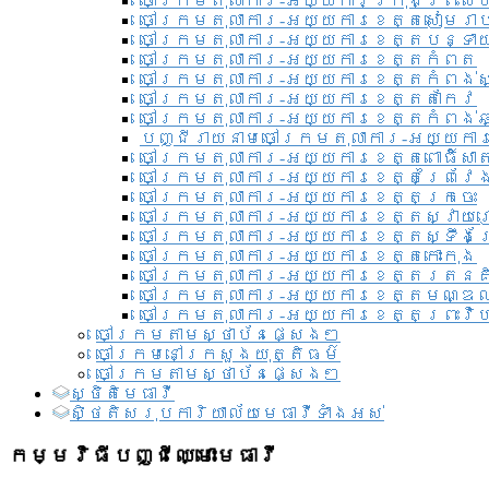
ចៅក្រមតុលាការ-អយ្យការ​ក្រុងព្រះសី
ចៅក្រមតុលាការ-អយ្យការខេត្តសៀមរា
ចៅក្រមតុលាការ-អយ្យការខេត្តបន្ទា
ចៅក្រមតុលាការ-អយ្យការខេត្តកំពត
ចៅក្រមតុលាការ-អយ្យការខេត្តកំពង់ស
ចៅក្រមតុលាការ-អយ្យការខេត្តតាកែវ
ចៅក្រមតុលាការ-អយ្យការខេត្តកំពង់ឆ្
បញ្ជីរាយនាមចៅក្រមតុលាការ-អយ្យការ
ចៅក្រមតុលាការ-អយ្យការខេត្តពោធិ៍សាត
ចៅក្រមតុលាការ-អយ្យការខេត្តព្រៃវែ
ចៅក្រមតុលាការ-អយ្យការខេត្តក្រចេះ
ចៅក្រមតុលាការ-អយ្យការខេត្តស្វាយ
ចៅក្រមតុលាការ-អយ្យការខេត្តស្ទឹងត
ចៅក្រមតុលាការ-អយ្យការខេត្តកោះកុង
ចៅក្រមតុលាការ-អយ្យការខេត្តរតនគ
ចៅក្រមតុលាការ-អយ្យការខេត្តមណ្ឌល
ចៅក្រមតុលាការ-អយ្យការខេត្តព្រះវិហ
ចៅក្រមតាមស្ថាប័នផ្សេងៗ
ចៅក្រមនៅក្រសួងយុត្តិធម៌
ចៅក្រមតាមស្ថាប័នផ្សេងៗ
ស្ថិតិមេធាវី
សិ្ថតិសរុបការិយាល័យមេធាវីទាំងអស់​
កម្មវិធីបញ្ជីឈ្មោះមេធាវី