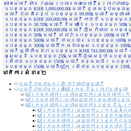
លោកមេធាវី សាំង វណ្ណៈ ប្រធានគណៈមេធាវីនៃព្រះរាជាណា
ឧបត្ថម្ភ KHR 1,000,000.00, មេធាវី ជួន សេដ្ឋសម្ផស
មេធាវី ប៉ុល ពិជេដ្ឋ ឧបត្ថម្ភ 99.99$, មេធាវី សត្យា ណ
ឧបត្ថម្ភ KHR 200,000.00, មេធាវី កាដា ជី ឧបត្ថម្ភ KH
ឧបត្ថម្ភ 30.70$, មេធាវី ខឹម ណាដែន ឧបត្ថម្ភ 50$, មេ
ឧបត្ថម្ភ KHR 200,000.00, មេធាវី ញឹម ពិសាល ឧបត្ថម្ភ 1
ឧបត្ថម្ភ 50$, មេធាវី ជា ភារ៉ា ឧបត្ថម្ភ 100$, មេធាវី
ឧបត្ថម្ភ 500$, មេធាវី ជា សុខចាន់ ឧបត្ថម្ភ 100$, មេធ
ឧបត្ថម្ភ 300$, មេធាវី កែ ឆដាផស្ស ឧបត្ថម្ភ 100$, មេ
មេធាវី សួគ៌ា លឹមដារា ឧបត្ថម្ភ KHR 741,000.00, មេធាវ
មូសេ្សន្នី ឧបត្ថម្ភ 25$, មេធាវី ញ៉ែម សេដ្ឋា ឧបត្ថម
ស្រីនាថ ឧបត្ថម្ភ 150$, មេធាវី គន្ធ សុធីរ ឧបត្ថម្ភ
ឧបត្ថម្ភ 150$, មេធាវី ជៀក ស្រីនាថ ឧបត្ថម្ភ 150$,
មាតិការសំខាន់ៗ
បញ្ជី​រាយ​នាមករណ៍ ការិយាល័យ​មេធាវី​
បញ្ជី​រាយ​នាមករណ៍​ចៅក្រម និងព្រះរាជអាជ្ញា
ចៅក្រមតុលាការ-មហាអយ្យការអមតុលាការកំ
ចៅក្រមតុលាការ-មហាអយ្យការអមសាលាឧទ្ធ
ចៅក្រមតុលាការ-មហាអយ្យការខេត្ត និង ក្
ចៅក្រមតុលាការ-អយ្យការក្រុងភ្នំពេ
ចៅក្រមតុលាការ-អយ្យការខេត្តកណ្តា
ចៅក្រមតុលាការ-អយ្យការខេត្តកំពង់
ចៅក្រមតុលាការ-អយ្យការខេត្តបាត់ដ