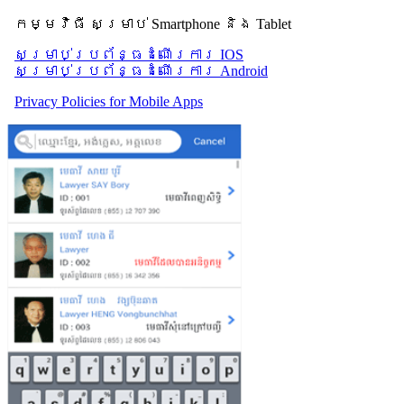
កម្មវិធី សម្រាប់ Smartphone និង Tablet
សម្រាប់​ប្រព័ន្ធដំណើរការ IOS
សម្រាប់​ប្រព័ន្ធដំណើរការ Android
Privacy Policies for Mobile Apps