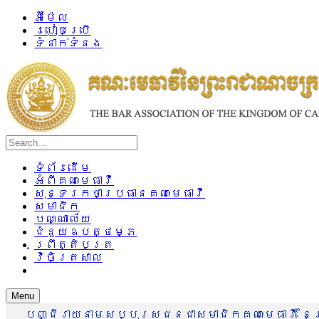
អ៊ីម៉ែល
របៀបប្រើ
ទំនាក់ទំនង
ទំព័រដើម
អំពីគណៈមេធាវី
សុន្ទរកថាប្រធានគណៈមេធាវី
សមាជិក
បណ្ណាល័យ
ជំនួយឧបត្ថម្ភ
ព្រឹត្តិបត្រ
វិចិត្រសាល
Menu
បញ្ជីរាយនាមសប្បុរសជនជាសមាជិកគណៈមេធាវី នៃព្