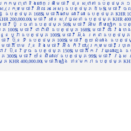
ចក្រកម្ពុជា និងលោកស្រីមេធាវី ថុន សុជាតា ឧបត្ថម្ភ ១
្ស (ក្រុមមេធាវី អិល អេ អេស) ឧបត្ថម្ភ ៥៦$, មេធាវី ច
ាដូ ឧបត្ថម្ភ 168$, មេធាវី សោម ណារីណា ឧបត្ថម្ភ KHR 100
R 200,000.00, មេធាវី អាន សុវឌ្ឍនា ឧបត្ថម្ភ KHR 400,000
ធាវី ប៊ូ រចនា ឧបត្ថម្ភ 50$, មេធាវី អ៊ាម គឹមហៀក ឧបត្ថម
00$, មេធាវី ជា ពិសី ឧបត្ថម្ភ 168$, មេធាវី លី វ៉េងហេង 
 នួន បូរ៉ា ឧបត្ថម្ភ 100$, មេធាវី អ៊ុង រតនា ឧបត្ថម្ភ 1
ាវី ប៊ុន ទី ឧបត្ថម្ភ 100$, មេធាវី គួយ សំណាង ឧបត្ថម្ភ 
ធាវី ហែម វុន និងមេធាវី អ៊ឹង កិរិយា (ក្រុមមេធាវីហ្គ្រ
ី ជាវ ប៊ុនរិទ្ធ ឧបត្ថម្ភ 150$, មេធាវី កែវ វណ្ណាឡុង ឧប
្ភ 300$, មេធាវី យ័ន ស៊ីណាល់ ឧបត្ថម្ភ 99$, មេធាវី វង្ស
 KHR 400,000.00, មេធាវី សៀង ខាន់មករា ឧបត្ថម្ភ KHR 2