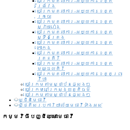
ចៅក្រមតុលាការ-អយ្យការខេត្ត
ព្រៃវែង
ចៅក្រមតុលាការ-អយ្យការខេត្ត
ក្រចេះ
ចៅក្រមតុលាការ-អយ្យការខេត្ត
ស្វាយរៀង
ចៅក្រមតុលាការ-អយ្យការខេត្ត
ស្ទឹងត្រែង
ចៅក្រមតុលាការ-អយ្យការខេត្ត
កោះកុង
ចៅក្រមតុលាការ-អយ្យការខេត្ត
រតនគិរី
ចៅក្រមតុលាការ-អយ្យការខេត្ត
មណ្ឌលគិរី
ចៅក្រមតុលាការ-អយ្យការខេត្តព្រះ
វិហា
ចៅក្រមតាមស្ថាប័នផ្សេងៗ
ចៅក្រមនៅក្រសួងយុត្តិធម៌
ចៅក្រមតាមស្ថាប័នផ្សេងៗ
ស្ថិតិមេធាវី
សិ្ថតិសរុបការិយាល័យមេធាវីទាំងអស់​
កម្មវិធីបញ្ជីឈ្មោះមេធាវី