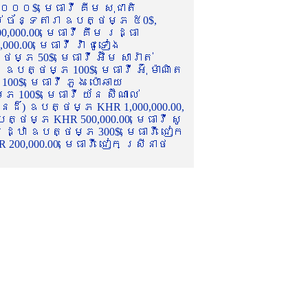
០០០$, មេធាវី គីម សុជាតិ
ល់ ច័ន្ទតារា ឧបត្ថម្ភ ៥0$,
,000.00, មេធាវី គឹម រដ្ធា
.00, មេធាវី វ៉ា ជូទៀង
្ភ 50$, មេធាវី អ៊ឹម សារ៉ាត់
ឧបត្ថម្ភ 100$, មេធាវី អ៊ុំ ម៉ាណិត
00$, មេធាវី ភួង ប៉ោឆាយ
100$, មេធាវី យ័ន ស៊ីណាល់
េនដ៏) ឧបត្ថម្ភ KHR 1,000,000.00,
ត្ថម្ភ KHR 500,000.00, មេធាវី សូ
 រដ្ឋា ឧបត្ថម្ភ 300$, មេធាវី ជៀក
00,000.00, មេធាវី ជៀក ស្រីនាថ