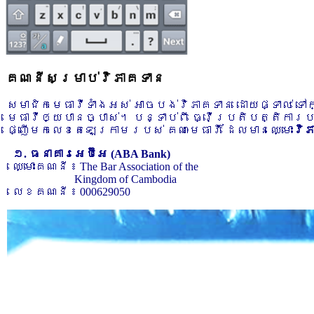
គណនីសម្រាប់វិភាគទាន
សមាជិកមេធាវីទាំងអស់ អាចបង់វិភាគទាន ដោយផ្ទាល់ ទ
មេធាវីឲ្យបានច្បាស់។ បន្ទាប់ពី ធ្វើប្រតិបត្តិការ
ផ្ញើមកលេខតេឡេក្រាមរបស់ គណៈមេធាវី ដែលមានឈ្មោះ
វិ
១. ធនាគារអេប៊ីអេ (ABA Bank)
ឈ្មោះគណនី ៖ The Bar Association of the
Kingdom of Cambodia
លេខគណនី ៖ 000629050