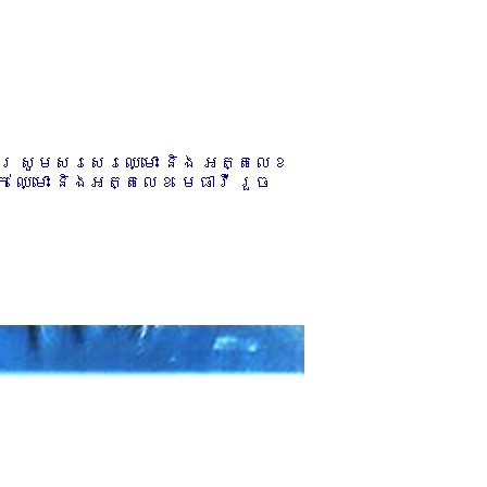
ការ សូមសរសេរឈ្មោះ និង អត្តលេខ
 ឈ្មោះ និងអត្តលេខ មេធាវី រួច