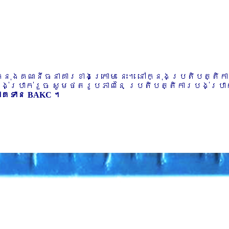
ៅក្នុងគណនីធនាគារខាងក្រោម នេះ។ នៅក្នុងប្រតិបត្តិ
បង់ប្រាក់រួច សូមថតរូបភាពនៃ ប្រតិបត្តិការបង់ប្រាក់
ភាគទាន BAKC ។