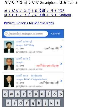
កម្មវិធី សម្រាប់ Smartphone និង Tablet
សម្រាប់​ប្រព័ន្ធដំណើរការ IOS
សម្រាប់​ប្រព័ន្ធដំណើរការ Android
Privacy Policies for Mobile Apps