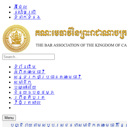
អ៊ីម៉ែល
របៀបប្រើ
ទំនាក់ទំនង
ទំព័រដើម
អំពីគណៈមេធាវី
សុន្ទរកថាប្រធានគណៈមេធាវី
សមាជិក
បណ្ណាល័យ
ជំនួយឧបត្ថម្ភ
ព្រឹត្តិបត្រ
វិចិត្រសាល
Menu
បញ្ជីរាយនាមសប្បុរសជនជាសមាជិកគណៈមេធាវី នៃព្