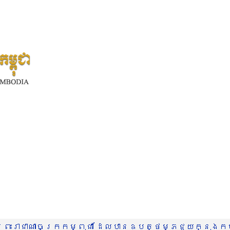
រះរាជាណាចក្រកម្ពុជា ដែលបានឧបត្ថម្ភជួយក្នុងកម