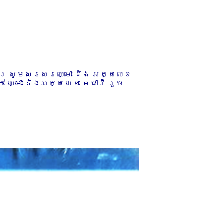
ការ សូមសរសេរឈ្មោះ និង អត្តលេខ
 ឈ្មោះ និងអត្តលេខ មេធាវី រួច