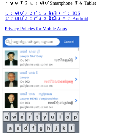
កម្មវិធី សម្រាប់ Smartphone និង Tablet
សម្រាប់​ប្រព័ន្ធដំណើរការ IOS
សម្រាប់​ប្រព័ន្ធដំណើរការ Android
Privacy Policies for Mobile Apps