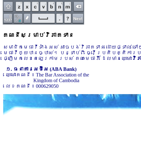
គណនីសម្រាប់វិភាគទាន
សមាជិកមេធាវីទាំងអស់ អាចបង់វិភាគទាន ដោយផ្ទាល់ ទ
មេធាវីឲ្យបានច្បាស់។ បន្ទាប់ពី ធ្វើប្រតិបត្តិការ
ផ្ញើមកលេខតេឡេក្រាមរបស់ គណៈមេធាវី ដែលមានឈ្មោះ
វិ
១. ធនាគារអេប៊ីអេ (ABA Bank)
ឈ្មោះគណនី ៖ The Bar Association of the
Kingdom of Cambodia
លេខគណនី ៖ 000629050