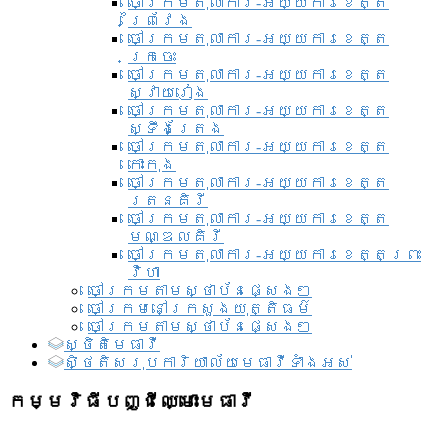
ចៅក្រមតុលាការ-អយ្យការខេត្ត
ព្រៃវែង
ចៅក្រមតុលាការ-អយ្យការខេត្ត
ក្រចេះ
ចៅក្រមតុលាការ-អយ្យការខេត្ត
ស្វាយរៀង
ចៅក្រមតុលាការ-អយ្យការខេត្ត
ស្ទឹងត្រែង
ចៅក្រមតុលាការ-អយ្យការខេត្ត
កោះកុង
ចៅក្រមតុលាការ-អយ្យការខេត្ត
រតនគិរី
ចៅក្រមតុលាការ-អយ្យការខេត្ត
មណ្ឌលគិរី
ចៅក្រមតុលាការ-អយ្យការខេត្តព្រះ
វិហា
ចៅក្រមតាមស្ថាប័នផ្សេងៗ
ចៅក្រមនៅក្រសួងយុត្តិធម៌
ចៅក្រមតាមស្ថាប័នផ្សេងៗ
ស្ថិតិមេធាវី
សិ្ថតិសរុបការិយាល័យមេធាវីទាំងអស់​
កម្មវិធីបញ្ជីឈ្មោះមេធាវី