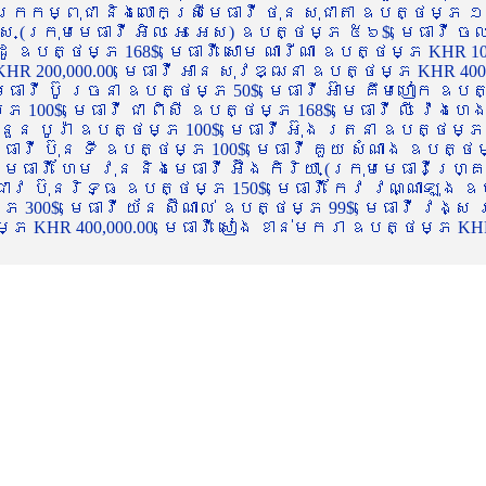
ចក្រកម្ពុជា និងលោកស្រីមេធាវី ថុន សុជាតា ឧបត្ថម្ភ ១
្ស (ក្រុមមេធាវី អិល អេ អេស) ឧបត្ថម្ភ ៥៦$, មេធាវី ច
ាដូ ឧបត្ថម្ភ 168$, មេធាវី សោម ណារីណា ឧបត្ថម្ភ KHR 100
R 200,000.00, មេធាវី អាន សុវឌ្ឍនា ឧបត្ថម្ភ KHR 400,000
ធាវី ប៊ូ រចនា ឧបត្ថម្ភ 50$, មេធាវី អ៊ាម គឹមហៀក ឧបត្ថម
00$, មេធាវី ជា ពិសី ឧបត្ថម្ភ 168$, មេធាវី លី វ៉េងហេង 
 នួន បូរ៉ា ឧបត្ថម្ភ 100$, មេធាវី អ៊ុង រតនា ឧបត្ថម្ភ 1
ាវី ប៊ុន ទី ឧបត្ថម្ភ 100$, មេធាវី គួយ សំណាង ឧបត្ថម្ភ 
ធាវី ហែម វុន និងមេធាវី អ៊ឹង កិរិយា (ក្រុមមេធាវីហ្គ្រ
ី ជាវ ប៊ុនរិទ្ធ ឧបត្ថម្ភ 150$, មេធាវី កែវ វណ្ណាឡុង ឧប
្ភ 300$, មេធាវី យ័ន ស៊ីណាល់ ឧបត្ថម្ភ 99$, មេធាវី វង្ស
 KHR 400,000.00, មេធាវី សៀង ខាន់មករា ឧបត្ថម្ភ KHR 2