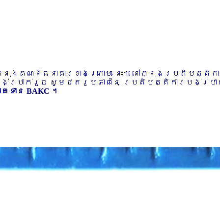
ៅក្នុងគណនីធនាគារខាងក្រោម នេះ។ នៅក្នុងប្រតិបត្តិ
បង់ប្រាក់រួច សូមថតរូបភាពនៃ ប្រតិបត្តិការបង់ប្រាក់
ភាគទាន BAKC ។