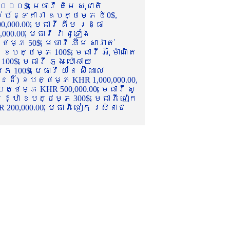
០០០$, មេធាវី គីម សុជាតិ
ល់ ច័ន្ទតារា ឧបត្ថម្ភ ៥0$,
,000.00, មេធាវី គឹម រដ្ធា
.00, មេធាវី វ៉ា ជូទៀង
្ភ 50$, មេធាវី អ៊ឹម សារ៉ាត់
ឧបត្ថម្ភ 100$, មេធាវី អ៊ុំ ម៉ាណិត
00$, មេធាវី ភួង ប៉ោឆាយ
100$, មេធាវី យ័ន ស៊ីណាល់
េនដ៏) ឧបត្ថម្ភ KHR 1,000,000.00,
ត្ថម្ភ KHR 500,000.00, មេធាវី សូ
 រដ្ឋា ឧបត្ថម្ភ 300$, មេធាវី ជៀក
00,000.00, មេធាវី ជៀក ស្រីនាថ