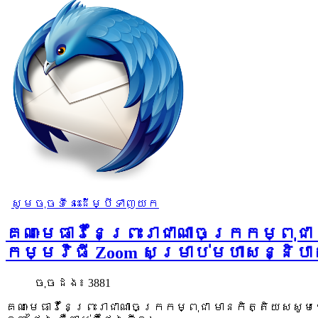
សូមចុចទីនេះដើម្បីទាញយក
គណៈមេធាវីនៃព្រះរាជាណាចក្រកម្ពុជា
កម្មវិធី Zoom សម្រាប់មហាសន្និ
ចុច​ដង៖ 3881
គណៈមេធាវីនៃព្រះរាជាណាចក្រកម្ពុជា មានកិត្តិយសសូ