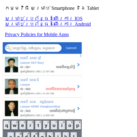
កម្មវិធី សម្រាប់ Smartphone និង Tablet
សម្រាប់​ប្រព័ន្ធដំណើរការ IOS
សម្រាប់​ប្រព័ន្ធដំណើរការ Android
Privacy Policies for Mobile Apps