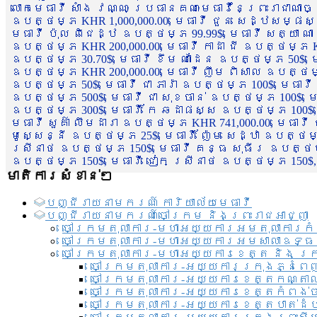
លោកមេធាវី សាំង វណ្ណៈ ប្រធានគណៈមេធាវីនៃព្រះរាជាណា
ឧបត្ថម្ភ KHR 1,000,000.00, មេធាវី ជួន សេដ្ឋសម្ផស
មេធាវី ប៉ុល ពិជេដ្ឋ ឧបត្ថម្ភ 99.99$, មេធាវី សត្យា ណ
ឧបត្ថម្ភ KHR 200,000.00, មេធាវី កាដា ជី ឧបត្ថម្ភ KH
ឧបត្ថម្ភ 30.70$, មេធាវី ខឹម ណាដែន ឧបត្ថម្ភ 50$, មេ
ឧបត្ថម្ភ KHR 200,000.00, មេធាវី ញឹម ពិសាល ឧបត្ថម្ភ 1
ឧបត្ថម្ភ 50$, មេធាវី ជា ភារ៉ា ឧបត្ថម្ភ 100$, មេធាវី
ឧបត្ថម្ភ 500$, មេធាវី ជា សុខចាន់ ឧបត្ថម្ភ 100$, មេធ
ឧបត្ថម្ភ 300$, មេធាវី កែ ឆដាផស្ស ឧបត្ថម្ភ 100$, មេ
មេធាវី សួគ៌ា លឹមដារា ឧបត្ថម្ភ KHR 741,000.00, មេធាវ
មូសេ្សន្នី ឧបត្ថម្ភ 25$, មេធាវី ញ៉ែម សេដ្ឋា ឧបត្ថម
ស្រីនាថ ឧបត្ថម្ភ 150$, មេធាវី គន្ធ សុធីរ ឧបត្ថម្ភ
ឧបត្ថម្ភ 150$, មេធាវី ជៀក ស្រីនាថ ឧបត្ថម្ភ 150$,
មាតិការសំខាន់ៗ
បញ្ជី​រាយ​នាមករណ៍ ការិយាល័យ​មេធាវី​
បញ្ជី​រាយ​នាមករណ៍​ចៅក្រម និងព្រះរាជអាជ្ញា
ចៅក្រមតុលាការ-មហាអយ្យការអមតុលាការកំ
ចៅក្រមតុលាការ-មហាអយ្យការអមសាលាឧទ្ធ
ចៅក្រមតុលាការ-មហាអយ្យការខេត្ត និង ក្
ចៅក្រមតុលាការ-អយ្យការក្រុងភ្នំពេ
ចៅក្រមតុលាការ-អយ្យការខេត្តកណ្តា
ចៅក្រមតុលាការ-អយ្យការខេត្តកំពង់
ចៅក្រមតុលាការ-អយ្យការខេត្តបាត់ដ