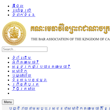
អ៊ីម៉ែល
របៀបប្រើ
ទំនាក់ទំនង
ទំព័រដើម
អំពីគណៈមេធាវី
សុន្ទរកថាប្រធានគណៈមេធាវី
សមាជិក
បណ្ណាល័យ
ជំនួយឧបត្ថម្ភ
ព្រឹត្តិបត្រ
វិចិត្រសាល
Menu
បញ្ជីរាយនាមសប្បុរសជនជាសមាជិកគណៈមេធាវី នៃព្