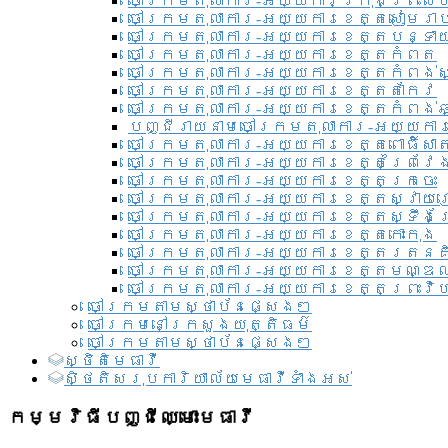
ចៅក្រមតុលាការ-អយ្យការ​ក្រុងព្រះសី
ចៅក្រមតុលាការ-អយ្យការខេត្តសៀមរា
ចៅក្រមតុលាការ-អយ្យការខេត្តបន្ទា
ចៅក្រមតុលាការ-អយ្យការខេត្តកំពត
ចៅក្រមតុលាការ-អយ្យការខេត្តកំពង់ស
ចៅក្រមតុលាការ-អយ្យការខេត្តតាកែវ
ចៅក្រមតុលាការ-អយ្យការខេត្តកំពង់ឆ្
បញ្ជីរាយនាមចៅក្រមតុលាការ-អយ្យការ
ចៅក្រមតុលាការ-អយ្យការខេត្តពោធិ៍សាត
ចៅក្រមតុលាការ-អយ្យការខេត្តព្រៃវែ
ចៅក្រមតុលាការ-អយ្យការខេត្តក្រចេះ
ចៅក្រមតុលាការ-អយ្យការខេត្តស្វាយ
ចៅក្រមតុលាការ-អយ្យការខេត្តស្ទឹងត
ចៅក្រមតុលាការ-អយ្យការខេត្តកោះកុង
ចៅក្រមតុលាការ-អយ្យការខេត្តរតនគ
ចៅក្រមតុលាការ-អយ្យការខេត្តមណ្ឌល
ចៅក្រមតុលាការ-អយ្យការខេត្តព្រះវិហ
ចៅក្រមតាមស្ថាប័នផ្សេងៗ
ចៅក្រមនៅក្រសួងយុត្តិធម៌
ចៅក្រមតាមស្ថាប័នផ្សេងៗ
ស្ថិតិមេធាវី
សិ្ថតិសរុបការិយាល័យមេធាវីទាំងអស់​
កម្មវិធីបញ្ជីឈ្មោះមេធាវី