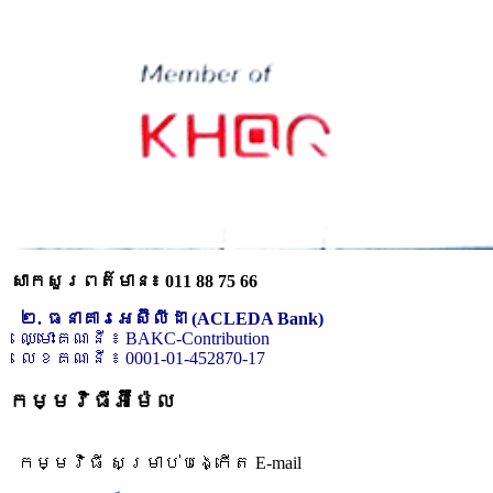
សាកសួរពត៌មាន៖ 011 88 75 66
២. ធនាគារអេស៊ីលីដា (ACLEDA Bank)
ឈ្មោះគណនី ៖ BAKC-Contribution
លេខគណនី ៖ 0001-01-452870-17
កម្មវិធីអ៊ីម៉ែល
កម្មវិធី សម្រាប់បង្កើត E-mail