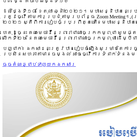
០៣ ថ្ងៃ គឺចាប់ពីថ្ងៃទី១៦
ដល់ថ្ងៃទី១៨ ខែតុលា ឆ្នាំ២០២១។ មហាសន្និបាតនេះប្រ
ត្រូវធ្វើតាមការប្រជុំតាមប្រព័ន្ធ Zoom Meeting
២០២១ ស្តីពីការរៀបចំប្រព្រឹត្តទៅនៃមហាសន្និបាតល
ហេតុដូច្នេះ គណៈមេធាវីនៃព្រះរាជាណាចក្រកម្ពុជា សូម
លើកទី២៦ នៃគណៈមេធាវីនៃព្រះរាជាណាចក្រម្ពុជា ដើម្
បញ្ជាក់៖ ឯកសារនេះត្រូវបានរៀបចំឡើងសម្រាប់តែការច
ប្រសិនសហភាតាមានចម្ងល់ អាចធ្វើការទំនាក់ទំ
ចុចតំណភ្ជាប់ទាញយកឯកសារ