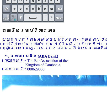
គណនីសម្រាប់វិភាគទាន
សមាជិកមេធាវីទាំងអស់ អាចបង់វិភាគទាន ដោយផ្ទាល់ ទ
មេធាវីឲ្យបានច្បាស់។ បន្ទាប់ពី ធ្វើប្រតិបត្តិការ
ផ្ញើមកលេខតេឡេក្រាមរបស់ គណៈមេធាវី ដែលមានឈ្មោះ
វិ
១. ធនាគារអេប៊ីអេ (ABA Bank)
ឈ្មោះគណនី ៖ The Bar Association of the
Kingdom of Cambodia
លេខគណនី ៖ 000629050