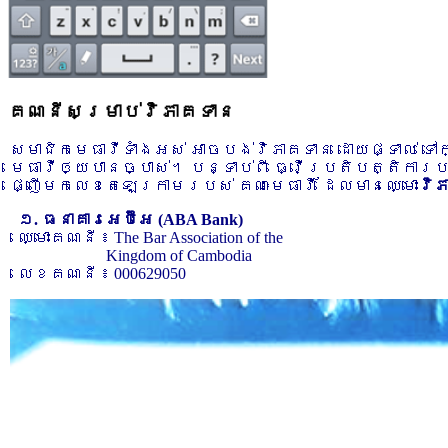
គណនីសម្រាប់វិភាគទាន
សមាជិកមេធាវីទាំងអស់ អាចបង់វិភាគទាន ដោយផ្ទាល់ ទ
មេធាវីឲ្យបានច្បាស់។ បន្ទាប់ពី ធ្វើប្រតិបត្តិការ
ផ្ញើមកលេខតេឡេក្រាមរបស់ គណៈមេធាវី ដែលមានឈ្មោះ
វិ
១. ធនាគារអេប៊ីអេ (ABA Bank)
ឈ្មោះគណនី ៖ The Bar Association of the
Kingdom of Cambodia
លេខគណនី ៖ 000629050