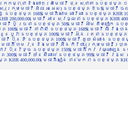
ចក្រកម្ពុជា និងលោកស្រីមេធាវី ថុន សុជាតា ឧបត្ថម្ភ ១
្ស (ក្រុមមេធាវី អិល អេ អេស) ឧបត្ថម្ភ ៥៦$, មេធាវី ច
ាដូ ឧបត្ថម្ភ 168$, មេធាវី សោម ណារីណា ឧបត្ថម្ភ KHR 100
R 200,000.00, មេធាវី អាន សុវឌ្ឍនា ឧបត្ថម្ភ KHR 400,000
ធាវី ប៊ូ រចនា ឧបត្ថម្ភ 50$, មេធាវី អ៊ាម គឹមហៀក ឧបត្ថម
00$, មេធាវី ជា ពិសី ឧបត្ថម្ភ 168$, មេធាវី លី វ៉េងហេង 
 នួន បូរ៉ា ឧបត្ថម្ភ 100$, មេធាវី អ៊ុង រតនា ឧបត្ថម្ភ 1
ាវី ប៊ុន ទី ឧបត្ថម្ភ 100$, មេធាវី គួយ សំណាង ឧបត្ថម្ភ 
ធាវី ហែម វុន និងមេធាវី អ៊ឹង កិរិយា (ក្រុមមេធាវីហ្គ្រ
ី ជាវ ប៊ុនរិទ្ធ ឧបត្ថម្ភ 150$, មេធាវី កែវ វណ្ណាឡុង ឧប
្ភ 300$, មេធាវី យ័ន ស៊ីណាល់ ឧបត្ថម្ភ 99$, មេធាវី វង្ស
 KHR 400,000.00, មេធាវី សៀង ខាន់មករា ឧបត្ថម្ភ KHR 2