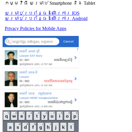
កម្មវិធី សម្រាប់ Smartphone និង Tablet
សម្រាប់​ប្រព័ន្ធដំណើរការ IOS
សម្រាប់​ប្រព័ន្ធដំណើរការ Android
Privacy Policies for Mobile Apps