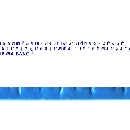
ៅក្នុងគណនីធនាគារខាងក្រោម នេះ។ នៅក្នុងប្រតិបត្តិ
បង់ប្រាក់រួច សូមថតរូបភាពនៃ ប្រតិបត្តិការបង់ប្រាក់
ភាគទាន BAKC ។