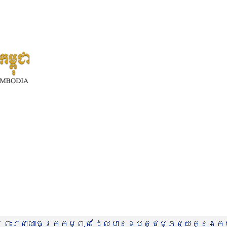
រះរាជាណាចក្រកម្ពុជា ដែលបានឧបត្ថម្ភជួយក្នុងកម