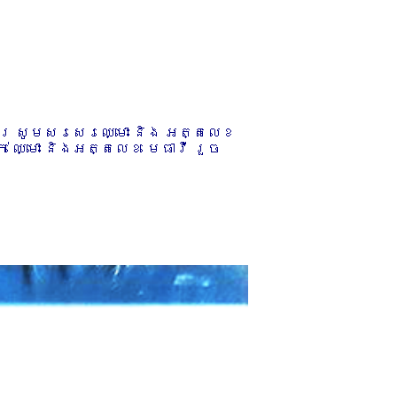
ការ សូមសរសេរឈ្មោះ និង អត្តលេខ
 ឈ្មោះ និងអត្តលេខ មេធាវី រួច