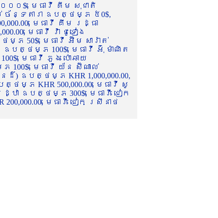
០០០$, មេធាវី គីម សុជាតិ
ល់ ច័ន្ទតារា ឧបត្ថម្ភ ៥0$,
,000.00, មេធាវី គឹម រដ្ធា
.00, មេធាវី វ៉ា ជូទៀង
្ភ 50$, មេធាវី អ៊ឹម សារ៉ាត់
ឧបត្ថម្ភ 100$, មេធាវី អ៊ុំ ម៉ាណិត
00$, មេធាវី ភួង ប៉ោឆាយ
100$, មេធាវី យ័ន ស៊ីណាល់
េនដ៏) ឧបត្ថម្ភ KHR 1,000,000.00,
ត្ថម្ភ KHR 500,000.00, មេធាវី សូ
 រដ្ឋា ឧបត្ថម្ភ 300$, មេធាវី ជៀក
00,000.00, មេធាវី ជៀក ស្រីនាថ