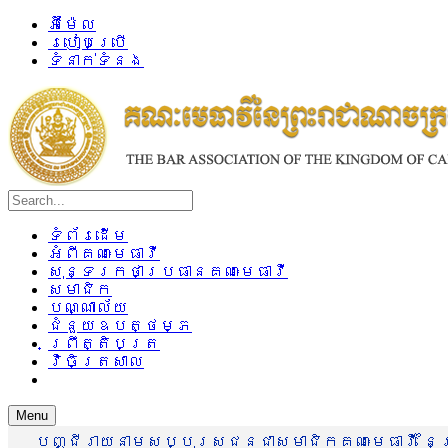
អ៊ីម៉ែល
របៀបប្រើ
ទំនាក់ទំនង
ទំព័រដើម
អំពីគណៈមេធាវី
សុន្ទរកថាប្រធានគណៈមេធាវី
សមាជិក
បណ្ណាល័យ
ជំនួយឧបត្ថម្ភ
ព្រឹត្តិបត្រ
វិចិត្រសាល
Menu
បញ្ជីរាយនាមសប្បុរសជនជាសមាជិកគណៈមេធាវី នៃព្