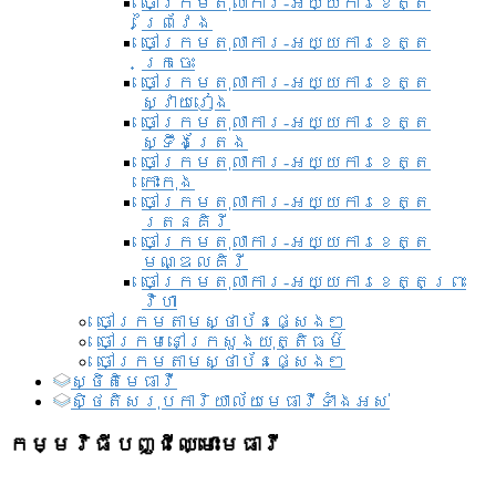
ចៅក្រមតុលាការ-អយ្យការខេត្ត
ព្រៃវែង
ចៅក្រមតុលាការ-អយ្យការខេត្ត
ក្រចេះ
ចៅក្រមតុលាការ-អយ្យការខេត្ត
ស្វាយរៀង
ចៅក្រមតុលាការ-អយ្យការខេត្ត
ស្ទឹងត្រែង
ចៅក្រមតុលាការ-អយ្យការខេត្ត
កោះកុង
ចៅក្រមតុលាការ-អយ្យការខេត្ត
រតនគិរី
ចៅក្រមតុលាការ-អយ្យការខេត្ត
មណ្ឌលគិរី
ចៅក្រមតុលាការ-អយ្យការខេត្តព្រះ
វិហា
ចៅក្រមតាមស្ថាប័នផ្សេងៗ
ចៅក្រមនៅក្រសួងយុត្តិធម៌
ចៅក្រមតាមស្ថាប័នផ្សេងៗ
ស្ថិតិមេធាវី
សិ្ថតិសរុបការិយាល័យមេធាវីទាំងអស់​
កម្មវិធីបញ្ជីឈ្មោះមេធាវី