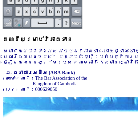
គណនីសម្រាប់វិភាគទាន
សមាជិកមេធាវីទាំងអស់ អាចបង់វិភាគទាន ដោយផ្ទាល់ ទ
មេធាវីឲ្យបានច្បាស់។ បន្ទាប់ពី ធ្វើប្រតិបត្តិការ
ផ្ញើមកលេខតេឡេក្រាមរបស់ គណៈមេធាវី ដែលមានឈ្មោះ
វិ
១. ធនាគារអេប៊ីអេ (ABA Bank)
ឈ្មោះគណនី ៖ The Bar Association of the
Kingdom of Cambodia
លេខគណនី ៖ 000629050