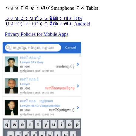
កម្មវិធី សម្រាប់ Smartphone និង Tablet
សម្រាប់​ប្រព័ន្ធដំណើរការ IOS
សម្រាប់​ប្រព័ន្ធដំណើរការ Android
Privacy Policies for Mobile Apps