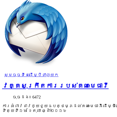
សូមចុចទីនេះដើម្បីទាញយក
វគ្គសុក្រឹតការរបស់គណៈមេធាវី
ចុច​ដង៖ 6472
ការអំពាវនាវឲ្យជួយឧបត្ថម្ភដល់គណៈមេធាវី ដើម្បីរ
ទិត្យទី១៦ ខែតុលា ឆ្នាំ២០១៦