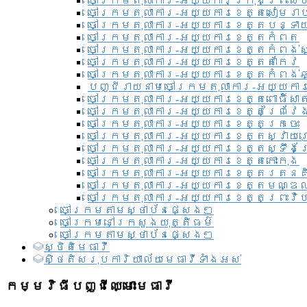
ចៅក្រមតុលាការ-អយ្យការ​ក្រុងព្រះសី
ចៅក្រមតុលាការ-អយ្យការខេត្តសៀមរា
ចៅក្រមតុលាការ-អយ្យការខេត្តបន្ទា
ចៅក្រមតុលាការ-អយ្យការខេត្តកំពត
ចៅក្រមតុលាការ-អយ្យការខេត្តកំពង់ស
ចៅក្រមតុលាការ-អយ្យការខេត្តតាកែវ
ចៅក្រមតុលាការ-អយ្យការខេត្តកំពង់ឆ្
បញ្ជីរាយនាមចៅក្រមតុលាការ-អយ្យការ
ចៅក្រមតុលាការ-អយ្យការខេត្តពោធិ៍សាត
ចៅក្រមតុលាការ-អយ្យការខេត្តព្រៃវែ
ចៅក្រមតុលាការ-អយ្យការខេត្តក្រចេះ
ចៅក្រមតុលាការ-អយ្យការខេត្តស្វាយ
ចៅក្រមតុលាការ-អយ្យការខេត្តស្ទឹងត
ចៅក្រមតុលាការ-អយ្យការខេត្តកោះកុង
ចៅក្រមតុលាការ-អយ្យការខេត្តរតនគ
ចៅក្រមតុលាការ-អយ្យការខេត្តមណ្ឌល
ចៅក្រមតុលាការ-អយ្យការខេត្តព្រះវិហ
ចៅក្រមតាមស្ថាប័នផ្សេងៗ
ចៅក្រមនៅក្រសួងយុត្តិធម៌
ចៅក្រមតាមស្ថាប័នផ្សេងៗ
ស្ថិតិមេធាវី
សិ្ថតិសរុបការិយាល័យមេធាវីទាំងអស់​
កម្មវិធីបញ្ជីឈ្មោះមេធាវី