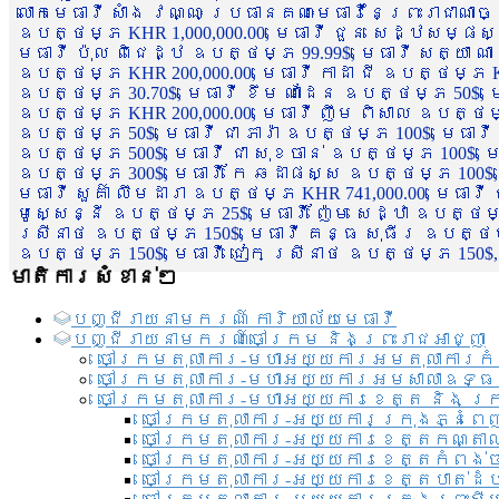
លោកមេធាវី សាំង វណ្ណៈ ប្រធានគណៈមេធាវីនៃព្រះរាជាណា
ឧបត្ថម្ភ KHR 1,000,000.00, មេធាវី ជួន សេដ្ឋសម្ផស
មេធាវី ប៉ុល ពិជេដ្ឋ ឧបត្ថម្ភ 99.99$, មេធាវី សត្យា ណ
ឧបត្ថម្ភ KHR 200,000.00, មេធាវី កាដា ជី ឧបត្ថម្ភ KH
ឧបត្ថម្ភ 30.70$, មេធាវី ខឹម ណាដែន ឧបត្ថម្ភ 50$, មេ
ឧបត្ថម្ភ KHR 200,000.00, មេធាវី ញឹម ពិសាល ឧបត្ថម្ភ 1
ឧបត្ថម្ភ 50$, មេធាវី ជា ភារ៉ា ឧបត្ថម្ភ 100$, មេធាវី
ឧបត្ថម្ភ 500$, មេធាវី ជា សុខចាន់ ឧបត្ថម្ភ 100$, មេធ
ឧបត្ថម្ភ 300$, មេធាវី កែ ឆដាផស្ស ឧបត្ថម្ភ 100$, មេ
មេធាវី សួគ៌ា លឹមដារា ឧបត្ថម្ភ KHR 741,000.00, មេធាវ
មូសេ្សន្នី ឧបត្ថម្ភ 25$, មេធាវី ញ៉ែម សេដ្ឋា ឧបត្ថម
ស្រីនាថ ឧបត្ថម្ភ 150$, មេធាវី គន្ធ សុធីរ ឧបត្ថម្ភ
ឧបត្ថម្ភ 150$, មេធាវី ជៀក ស្រីនាថ ឧបត្ថម្ភ 150$,
មាតិការសំខាន់ៗ
បញ្ជី​រាយ​នាមករណ៍ ការិយាល័យ​មេធាវី​
បញ្ជី​រាយ​នាមករណ៍​ចៅក្រម និងព្រះរាជអាជ្ញា
ចៅក្រមតុលាការ-មហាអយ្យការអមតុលាការកំ
ចៅក្រមតុលាការ-មហាអយ្យការអមសាលាឧទ្ធ
ចៅក្រមតុលាការ-មហាអយ្យការខេត្ត និង ក្
ចៅក្រមតុលាការ-អយ្យការក្រុងភ្នំពេ
ចៅក្រមតុលាការ-អយ្យការខេត្តកណ្តា
ចៅក្រមតុលាការ-អយ្យការខេត្តកំពង់
ចៅក្រមតុលាការ-អយ្យការខេត្តបាត់ដ