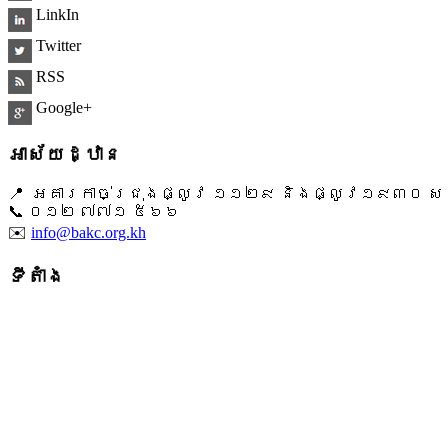
LinkIn
Twitter
RSS
Google+
អាស័យដ្ឋាន
📍 អគារកាច់ជ្រុងផ្លូវ ១១២៩ និងផ្លូវ១៩៣០ សង្ក
📞 ​០១២ ៧៧១ ៥៦៦
✉️
info@bakc.org.kh
ទីតាំង