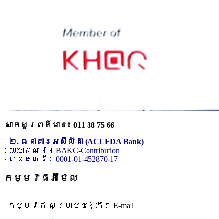
សាកសួរពត៌មាន៖ 011 88 75 66
២. ធនាគារអេស៊ីលីដា (ACLEDA Bank)
ឈ្មោះគណនី ៖ BAKC-Contribution
លេខគណនី ៖ 0001-01-452870-17
កម្មវិធីអ៊ីម៉ែល
កម្មវិធី សម្រាប់បង្កើត E-mail