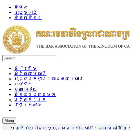
អ៊ីម៉ែល
របៀបប្រើ
ទំនាក់ទំនង
ទំព័រដើម
អំពីគណៈមេធាវី
សុន្ទរកថាប្រធានគណៈមេធាវី
សមាជិក
បណ្ណាល័យ
ជំនួយឧបត្ថម្ភ
ព្រឹត្តិបត្រ
វិចិត្រសាល
Menu
បញ្ជីរាយនាមសប្បុរសជនជាសមាជិកគណៈមេធាវី នៃព្