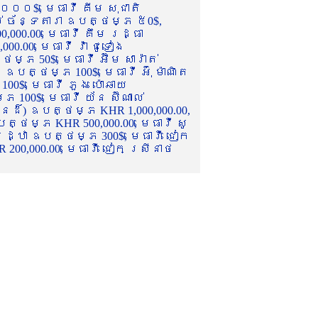
០០០$, មេធាវី គីម សុជាតិ
ល់ ច័ន្ទតារា ឧបត្ថម្ភ ៥0$,
,000.00, មេធាវី គឹម រដ្ធា
.00, មេធាវី វ៉ា ជូទៀង
្ភ 50$, មេធាវី អ៊ឹម សារ៉ាត់
ឧបត្ថម្ភ 100$, មេធាវី អ៊ុំ ម៉ាណិត
00$, មេធាវី ភួង ប៉ោឆាយ
100$, មេធាវី យ័ន ស៊ីណាល់
េនដ៏) ឧបត្ថម្ភ KHR 1,000,000.00,
ត្ថម្ភ KHR 500,000.00, មេធាវី សូ
 រដ្ឋា ឧបត្ថម្ភ 300$, មេធាវី ជៀក
00,000.00, មេធាវី ជៀក ស្រីនាថ