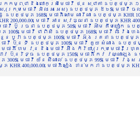
ចក្រកម្ពុជា និងលោកស្រីមេធាវី ថុន សុជាតា ឧបត្ថម្ភ ១
្ស (ក្រុមមេធាវី អិល អេ អេស) ឧបត្ថម្ភ ៥៦$, មេធាវី ច
ាដូ ឧបត្ថម្ភ 168$, មេធាវី សោម ណារីណា ឧបត្ថម្ភ KHR 100
R 200,000.00, មេធាវី អាន សុវឌ្ឍនា ឧបត្ថម្ភ KHR 400,000
ធាវី ប៊ូ រចនា ឧបត្ថម្ភ 50$, មេធាវី អ៊ាម គឹមហៀក ឧបត្ថម
00$, មេធាវី ជា ពិសី ឧបត្ថម្ភ 168$, មេធាវី លី វ៉េងហេង 
 នួន បូរ៉ា ឧបត្ថម្ភ 100$, មេធាវី អ៊ុង រតនា ឧបត្ថម្ភ 1
ាវី ប៊ុន ទី ឧបត្ថម្ភ 100$, មេធាវី គួយ សំណាង ឧបត្ថម្ភ 
ធាវី ហែម វុន និងមេធាវី អ៊ឹង កិរិយា (ក្រុមមេធាវីហ្គ្រ
ី ជាវ ប៊ុនរិទ្ធ ឧបត្ថម្ភ 150$, មេធាវី កែវ វណ្ណាឡុង ឧប
្ភ 300$, មេធាវី យ័ន ស៊ីណាល់ ឧបត្ថម្ភ 99$, មេធាវី វង្ស
 KHR 400,000.00, មេធាវី សៀង ខាន់មករា ឧបត្ថម្ភ KHR 2