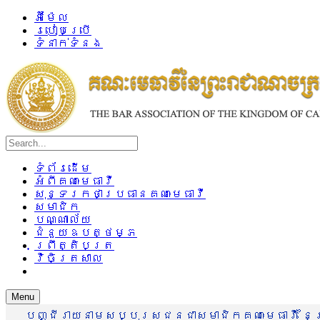
អ៊ីម៉ែល
របៀបប្រើ
ទំនាក់ទំនង
ទំព័រដើម
អំពីគណៈមេធាវី
សុន្ទរកថាប្រធានគណៈមេធាវី
សមាជិក
បណ្ណាល័យ
ជំនួយឧបត្ថម្ភ
ព្រឹត្តិបត្រ
វិចិត្រសាល
Menu
បញ្ជីរាយនាមសប្បុរសជនជាសមាជិកគណៈមេធាវី នៃព្