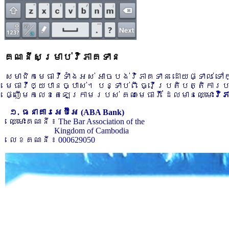
គណនីសម្រាប់វិភាគទាន
សមាជិកមេធាវីទាំងអស់ អាចបង់វិភាគទាន ដោយផ្ទាល់ ទ
មេធាវីឲ្យបានច្បាស់។ បន្ទាប់ពី ធ្វើប្រតិបត្តិការ
ផ្ញើមកលេខតេឡេក្រាមរបស់ គណៈមេធាវី ដែលមានឈ្មោះ
វិ
១. ធនាគារអេប៊ីអេ (ABA Bank)
ឈ្មោះគណនី ៖ The Bar Association of the
Kingdom of Cambodia
លេខគណនី ៖ 000629050