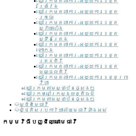
ចៅក្រមតុលាការ-អយ្យការខេត្ត
ព្រៃវែង
ចៅក្រមតុលាការ-អយ្យការខេត្ត
ក្រចេះ
ចៅក្រមតុលាការ-អយ្យការខេត្ត
ស្វាយរៀង
ចៅក្រមតុលាការ-អយ្យការខេត្ត
ស្ទឹងត្រែង
ចៅក្រមតុលាការ-អយ្យការខេត្ត
កោះកុង
ចៅក្រមតុលាការ-អយ្យការខេត្ត
រតនគិរី
ចៅក្រមតុលាការ-អយ្យការខេត្ត
មណ្ឌលគិរី
ចៅក្រមតុលាការ-អយ្យការខេត្តព្រះ
វិហា
ចៅក្រមតាមស្ថាប័នផ្សេងៗ
ចៅក្រមនៅក្រសួងយុត្តិធម៌
ចៅក្រមតាមស្ថាប័នផ្សេងៗ
ស្ថិតិមេធាវី
សិ្ថតិសរុបការិយាល័យមេធាវីទាំងអស់​
កម្មវិធីបញ្ជីឈ្មោះមេធាវី