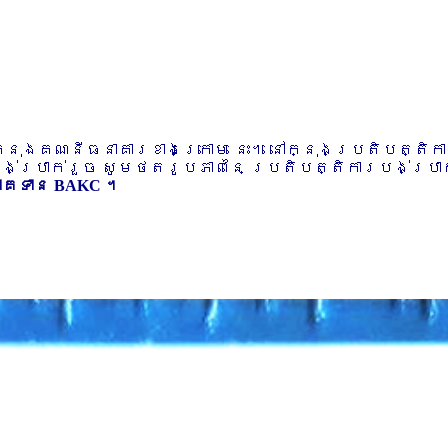
ៅក្នុងគណនីធនាគារខាងក្រោម នេះ។ នៅក្នុងប្រតិបត្តិ
បង់ប្រាក់រួច សូមថតរូបភាពនៃ ប្រតិបត្តិការបង់ប្រាក់
ភាគទាន BAKC ។