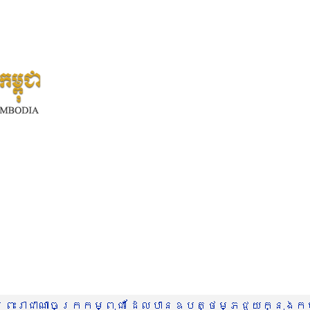
រះរាជាណាចក្រកម្ពុជា ដែលបានឧបត្ថម្ភជួយក្នុងកម