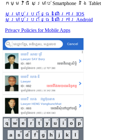
កម្មវិធី សម្រាប់ Smartphone និង Tablet
សម្រាប់​ប្រព័ន្ធដំណើរការ IOS
សម្រាប់​ប្រព័ន្ធដំណើរការ Android
Privacy Policies for Mobile Apps