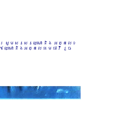
ការ សូមសរសេរឈ្មោះ និង អត្តលេខ
 ឈ្មោះ និងអត្តលេខ មេធាវី រួច