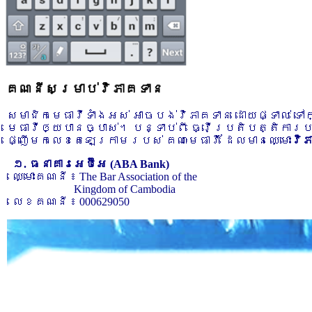
គណនីសម្រាប់វិភាគទាន
សមាជិកមេធាវីទាំងអស់ អាចបង់វិភាគទាន ដោយផ្ទាល់ ទ
មេធាវីឲ្យបានច្បាស់។ បន្ទាប់ពី ធ្វើប្រតិបត្តិការ
ផ្ញើមកលេខតេឡេក្រាមរបស់ គណៈមេធាវី ដែលមានឈ្មោះ
វិ
១. ធនាគារអេប៊ីអេ (ABA Bank)
ឈ្មោះគណនី ៖ The Bar Association of the
Kingdom of Cambodia
លេខគណនី ៖ 000629050