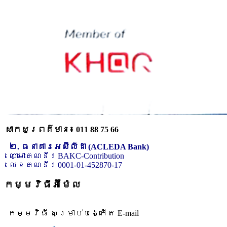
សាកសួរពត៌មាន៖ 011 88 75 66
២. ធនាគារអេស៊ីលីដា (ACLEDA Bank)
ឈ្មោះគណនី ៖ BAKC-Contribution
លេខគណនី ៖ 0001-01-452870-17
កម្មវិធីអ៊ីម៉ែល
កម្មវិធី សម្រាប់បង្កើត E-mail