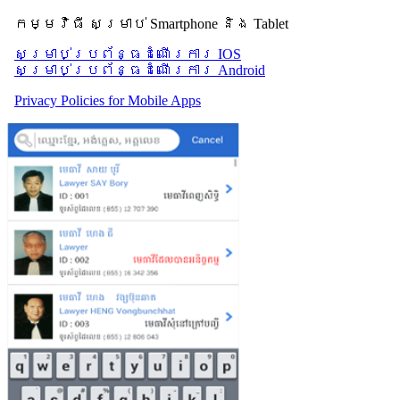
កម្មវិធី សម្រាប់ Smartphone និង Tablet
សម្រាប់​ប្រព័ន្ធដំណើរការ IOS
សម្រាប់​ប្រព័ន្ធដំណើរការ Android
Privacy Policies for Mobile Apps