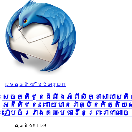
សូមចុចទីនេះដើម្បីទាញយក
សេចក្តីជូនដំណឹងអំពីសិក្ខាសាលាស្ត
អនីតិជន» ដោយមានវាគ្មិនកិត្តិយស
រៀបចំរវាងគណៈមេធាវីនៃព្រះរាជាណាច
ចុច​ដង៖ 1139