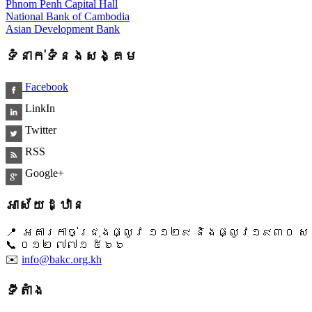
Phnom Penh Capital Hall
National Bank of Cambodia
Asian Development Bank
ទំនាក់ទំនងសង្គម
Facebook
LinkIn
Twitter
RSS
Google+
អាស័យដ្ឋាន
📍 អគារកាច់ជ្រុងផ្លូវ ១១២៩ និងផ្លូវ១៩៣០ សង្ក
📞 ​០១២ ៧៧១ ៥៦៦
✉️
info@bakc.org.kh
ទីតាំង