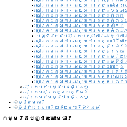
ចៅក្រមតុលាការ-អយ្យការ​ក្រុងព្រះសី
ចៅក្រមតុលាការ-អយ្យការខេត្តសៀមរា
ចៅក្រមតុលាការ-អយ្យការខេត្តបន្ទា
ចៅក្រមតុលាការ-អយ្យការខេត្តកំពត
ចៅក្រមតុលាការ-អយ្យការខេត្តកំពង់ស
ចៅក្រមតុលាការ-អយ្យការខេត្តតាកែវ
ចៅក្រមតុលាការ-អយ្យការខេត្តកំពង់ឆ្
បញ្ជីរាយនាមចៅក្រមតុលាការ-អយ្យការ
ចៅក្រមតុលាការ-អយ្យការខេត្តពោធិ៍សាត
ចៅក្រមតុលាការ-អយ្យការខេត្តព្រៃវែ
ចៅក្រមតុលាការ-អយ្យការខេត្តក្រចេះ
ចៅក្រមតុលាការ-អយ្យការខេត្តស្វាយ
ចៅក្រមតុលាការ-អយ្យការខេត្តស្ទឹងត
ចៅក្រមតុលាការ-អយ្យការខេត្តកោះកុង
ចៅក្រមតុលាការ-អយ្យការខេត្តរតនគ
ចៅក្រមតុលាការ-អយ្យការខេត្តមណ្ឌល
ចៅក្រមតុលាការ-អយ្យការខេត្តព្រះវិហ
ចៅក្រមតាមស្ថាប័នផ្សេងៗ
ចៅក្រមនៅក្រសួងយុត្តិធម៌
ចៅក្រមតាមស្ថាប័នផ្សេងៗ
ស្ថិតិមេធាវី
សិ្ថតិសរុបការិយាល័យមេធាវីទាំងអស់​
កម្មវិធីបញ្ជីឈ្មោះមេធាវី