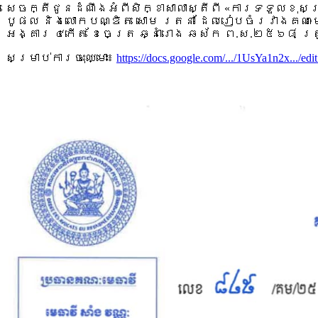
សេចក្តីជូនដំណឹងអំពីសិក្ខាសាលាស្តីពី «ការទទួលខុស
បូផល និងលោកបណ្ឌិត សោម រតនា ដែលរៀបចំរវាងគណៈមេធាវ
អង្គារ ៤កើត ខែចេត្រ ឆ្នាំរោង ឆស័ក ព.ស.២៥៦៨ ត្
សម្រាប់ការចុះឈ្មោះ៖
https://docs.google.com/.../1UsYa1n2x.../edit