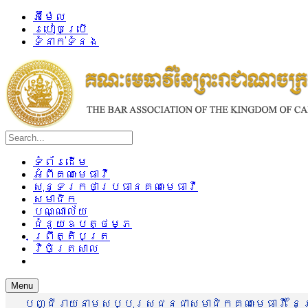
អ៊ីម៉ែល
របៀបប្រើ
ទំនាក់ទំនង
ទំព័រដើម
អំពីគណៈមេធាវី
សុន្ទរកថាប្រធានគណៈមេធាវី
សមាជិក
បណ្ណាល័យ
ជំនួយឧបត្ថម្ភ
ព្រឹត្តិបត្រ
វិចិត្រសាល
Menu
បញ្ជីរាយនាមសប្បុរសជនជាសមាជិកគណៈមេធាវី នៃព្