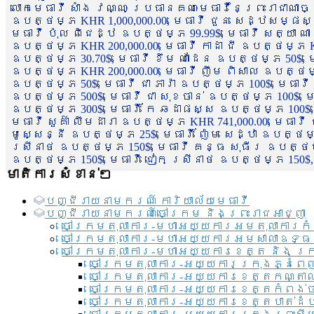
លោកមេធាវី សាំង វណ្ណៈ ប្រធានគណៈមេធាវីនៃព្រះរាជាណា
ឧបត្ថម្ភ KHR 1,000,000.00, មេធាវី ជួន សេដ្ឋសម្ផស
មេធាវី ប៉ុល ពិជេដ្ឋ ឧបត្ថម្ភ 99.99$, មេធាវី សត្យា ណ
ឧបត្ថម្ភ KHR 200,000.00, មេធាវី កាដា ជី ឧបត្ថម្ភ KH
ឧបត្ថម្ភ 30.70$, មេធាវី ខឹម ណាដែន ឧបត្ថម្ភ 50$, មេ
ឧបត្ថម្ភ KHR 200,000.00, មេធាវី ញឹម ពិសាល ឧបត្ថម្ភ 1
ឧបត្ថម្ភ 50$, មេធាវី ជា ភារ៉ា ឧបត្ថម្ភ 100$, មេធាវី
ឧបត្ថម្ភ 500$, មេធាវី ជា សុខចាន់ ឧបត្ថម្ភ 100$, មេធ
ឧបត្ថម្ភ 300$, មេធាវី កែ ឆដាផស្ស ឧបត្ថម្ភ 100$, មេ
មេធាវី សួគ៌ា លឹមដារា ឧបត្ថម្ភ KHR 741,000.00, មេធាវ
មូសេ្សន្នី ឧបត្ថម្ភ 25$, មេធាវី ញ៉ែម សេដ្ឋា ឧបត្ថម
ស្រីនាថ ឧបត្ថម្ភ 150$, មេធាវី គន្ធ សុធីរ ឧបត្ថម្ភ
ឧបត្ថម្ភ 150$, មេធាវី ជៀក ស្រីនាថ ឧបត្ថម្ភ 150$,
មាតិការសំខាន់ៗ
បញ្ជី​រាយ​នាមករណ៍ ការិយាល័យ​មេធាវី​
បញ្ជី​រាយ​នាមករណ៍​ចៅក្រម និងព្រះរាជអាជ្ញា
ចៅក្រមតុលាការ-មហាអយ្យការអមតុលាការកំ
ចៅក្រមតុលាការ-មហាអយ្យការអមសាលាឧទ្ធ
ចៅក្រមតុលាការ-មហាអយ្យការខេត្ត និង ក្
ចៅក្រមតុលាការ-អយ្យការក្រុងភ្នំពេ
ចៅក្រមតុលាការ-អយ្យការខេត្តកណ្តា
ចៅក្រមតុលាការ-អយ្យការខេត្តកំពង់
ចៅក្រមតុលាការ-អយ្យការខេត្តបាត់ដ