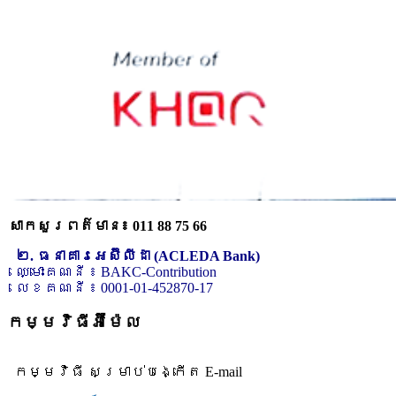
សាកសួរពត៌មាន៖ 011 88 75 66
២. ធនាគារអេស៊ីលីដា (ACLEDA Bank)
ឈ្មោះគណនី ៖ BAKC-Contribution
លេខគណនី ៖ 0001-01-452870-17
កម្មវិធីអ៊ីម៉ែល
កម្មវិធី សម្រាប់បង្កើត E-mail