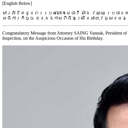
[English Below]
សារលិខិតជូនពររបស់លោកមេធាវី សាំង វណ្ណៈ ប្រធានគ
អធិការកិច្ច ក្នុងឱកាសពិធីចម្រើនអាយុវឌ្ឍនមង
Congratulatory Message from Attorney SAING Vannak, President of 
Inspection, on the Auspicious Occasion of His Birthday.