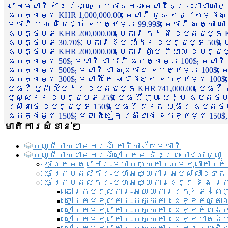
លោកមេធាវី សាំង វណ្ណៈ ប្រធានគណៈមេធាវីនៃព្រះរាជាណា
ឧបត្ថម្ភ KHR 1,000,000.00, មេធាវី ជួន សេដ្ឋសម្ផស
មេធាវី ប៉ុល ពិជេដ្ឋ ឧបត្ថម្ភ 99.99$, មេធាវី សត្យា ណ
ឧបត្ថម្ភ KHR 200,000.00, មេធាវី កាដា ជី ឧបត្ថម្ភ KH
ឧបត្ថម្ភ 30.70$, មេធាវី ខឹម ណាដែន ឧបត្ថម្ភ 50$, មេ
ឧបត្ថម្ភ KHR 200,000.00, មេធាវី ញឹម ពិសាល ឧបត្ថម្ភ 1
ឧបត្ថម្ភ 50$, មេធាវី ជា ភារ៉ា ឧបត្ថម្ភ 100$, មេធាវី
ឧបត្ថម្ភ 500$, មេធាវី ជា សុខចាន់ ឧបត្ថម្ភ 100$, មេធ
ឧបត្ថម្ភ 300$, មេធាវី កែ ឆដាផស្ស ឧបត្ថម្ភ 100$, មេ
មេធាវី សួគ៌ា លឹមដារា ឧបត្ថម្ភ KHR 741,000.00, មេធាវ
មូសេ្សន្នី ឧបត្ថម្ភ 25$, មេធាវី ញ៉ែម សេដ្ឋា ឧបត្ថម
ស្រីនាថ ឧបត្ថម្ភ 150$, មេធាវី គន្ធ សុធីរ ឧបត្ថម្ភ
ឧបត្ថម្ភ 150$, មេធាវី ជៀក ស្រីនាថ ឧបត្ថម្ភ 150$,
មាតិការសំខាន់ៗ
បញ្ជី​រាយ​នាមករណ៍ ការិយាល័យ​មេធាវី​
បញ្ជី​រាយ​នាមករណ៍​ចៅក្រម និងព្រះរាជអាជ្ញា
ចៅក្រមតុលាការ-មហាអយ្យការអមតុលាការកំ
ចៅក្រមតុលាការ-មហាអយ្យការអមសាលាឧទ្ធ
ចៅក្រមតុលាការ-មហាអយ្យការខេត្ត និង ក្
ចៅក្រមតុលាការ-អយ្យការក្រុងភ្នំពេ
ចៅក្រមតុលាការ-អយ្យការខេត្តកណ្តា
ចៅក្រមតុលាការ-អយ្យការខេត្តកំពង់
ចៅក្រមតុលាការ-អយ្យការខេត្តបាត់ដ