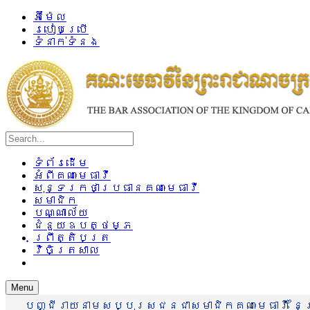
អ៊ីម៉ែល
របៀបប្រើ
ទំនាក់ទំនង
ទំព័រដើម
អំពីគណៈមេធាវី
សុន្ទរកថាប្រធានគណៈមេធាវី
សមាជិក
បណ្ណាល័យ
ជំនួយឧបត្ថម្ភ
ព្រឹត្តិបត្រ
វិចិត្រសាល
Menu
បញ្ជីរាយនាមសប្បុរសជនជាសមាជិកគណៈមេធាវី នៃព្