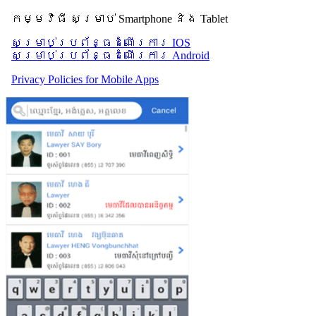
កម្មវិធី សម្រាប់ Smartphone និង Tablet
សម្រាប់​ប្រព័ន្ធដំណើរការ IOS
សម្រាប់​ប្រព័ន្ធដំណើរការ Android
Privacy Policies for Mobile Apps