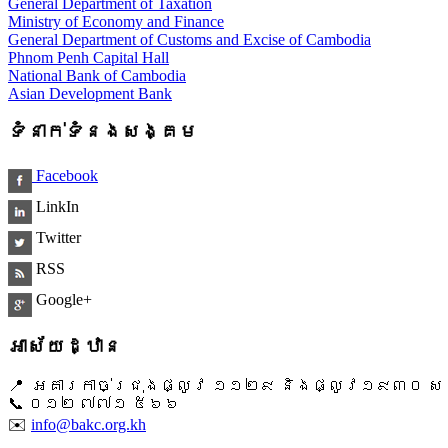
General Department of Taxation
Ministry of Economy and Finance
General Department of Customs and Excise of Cambodia
Phnom Penh Capital Hall
National Bank of Cambodia
Asian Development Bank
ទំនាក់ទំនងសង្គម
Facebook
LinkIn
Twitter
RSS
Google+
អាស័យដ្ឋាន
📍 អគារកាច់ជ្រុងផ្លូវ ១១២៩ និងផ្លូវ១៩៣០ សង្ក
📞 ​០១២ ៧៧១ ៥៦៦
✉️
info@bakc.org.kh