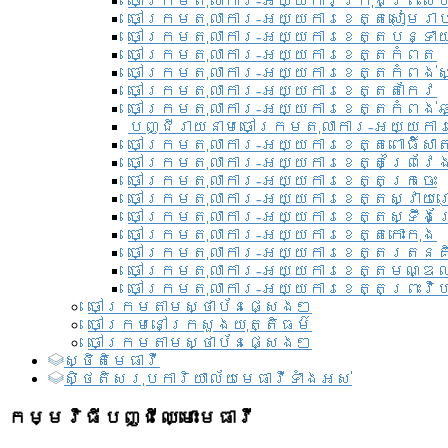
ចៅក្រមតុលាការ-អយ្យការ​ក្រុងព្រះសី
ចៅក្រមតុលាការ-អយ្យការខេត្តសៀមរា
ចៅក្រមតុលាការ-អយ្យការខេត្តបន្ទា
ចៅក្រមតុលាការ-អយ្យការខេត្តកំពត
ចៅក្រមតុលាការ-អយ្យការខេត្តកំពង់ស
ចៅក្រមតុលាការ-អយ្យការខេត្តតាកែវ
ចៅក្រមតុលាការ-អយ្យការខេត្តកំពង់ឆ្
បញ្ជីរាយនាមចៅក្រមតុលាការ-អយ្យការ
ចៅក្រមតុលាការ-អយ្យការខេត្តពោធិ៍សាត
ចៅក្រមតុលាការ-អយ្យការខេត្តព្រៃវែ
ចៅក្រមតុលាការ-អយ្យការខេត្តក្រចេះ
ចៅក្រមតុលាការ-អយ្យការខេត្តស្វាយ
ចៅក្រមតុលាការ-អយ្យការខេត្តស្ទឹងត
ចៅក្រមតុលាការ-អយ្យការខេត្តកោះកុង
ចៅក្រមតុលាការ-អយ្យការខេត្តរតនគ
ចៅក្រមតុលាការ-អយ្យការខេត្តមណ្ឌល
ចៅក្រមតុលាការ-អយ្យការខេត្តព្រះវិហ
ចៅក្រមតាមស្ថាប័នផ្សេងៗ
ចៅក្រមនៅក្រសួងយុត្តិធម៌
ចៅក្រមតាមស្ថាប័នផ្សេងៗ
ស្ថិតិមេធាវី
សិ្ថតិសរុបការិយាល័យមេធាវីទាំងអស់​
កម្មវិធីបញ្ជីឈ្មោះមេធាវី