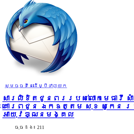
សូមចុចទីនេះដើម្បីទាញយក
សារលិខិតជូនពររបស់លោកមេធាវី សាំង
គោរពជូន ឯកឧត្តម សុខ សូកេន រដ
អាយុវឌ្ឍនមង្គល
ចុច​ដង៖ 211