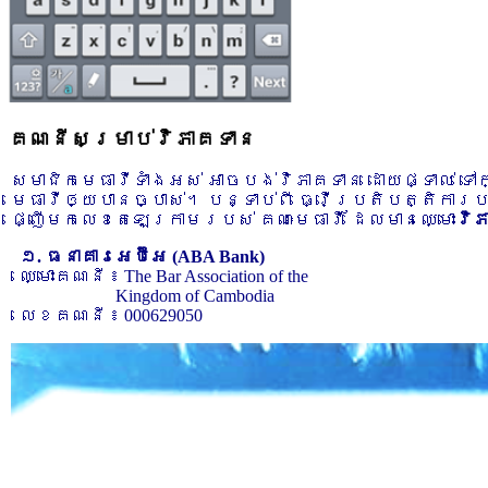
គណនីសម្រាប់វិភាគទាន
សមាជិកមេធាវីទាំងអស់ អាចបង់វិភាគទាន ដោយផ្ទាល់ ទ
មេធាវីឲ្យបានច្បាស់។ បន្ទាប់ពី ធ្វើប្រតិបត្តិការ
ផ្ញើមកលេខតេឡេក្រាមរបស់ គណៈមេធាវី ដែលមានឈ្មោះ
វិ
១. ធនាគារអេប៊ីអេ (ABA Bank)
ឈ្មោះគណនី ៖ The Bar Association of the
Kingdom of Cambodia
លេខគណនី ៖ 000629050