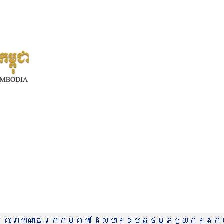
រះរាជាណាចក្រកម្ពុជា ដែលបានឧបត្ថម្ភជួយក្នុងកម