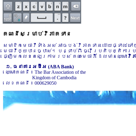
គណនីសម្រាប់វិភាគទាន
សមាជិកមេធាវីទាំងអស់ អាចបង់វិភាគទាន ដោយផ្ទាល់ ទ
មេធាវីឲ្យបានច្បាស់។ បន្ទាប់ពី ធ្វើប្រតិបត្តិការ
ផ្ញើមកលេខតេឡេក្រាមរបស់ គណៈមេធាវី ដែលមានឈ្មោះ
វិ
១. ធនាគារអេប៊ីអេ (ABA Bank)
ឈ្មោះគណនី ៖ The Bar Association of the
Kingdom of Cambodia
លេខគណនី ៖ 000629050