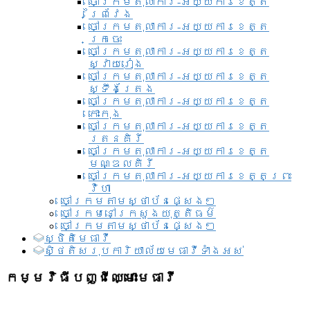
ចៅក្រមតុលាការ-អយ្យការខេត្ត
ព្រៃវែង
ចៅក្រមតុលាការ-អយ្យការខេត្ត
ក្រចេះ
ចៅក្រមតុលាការ-អយ្យការខេត្ត
ស្វាយរៀង
ចៅក្រមតុលាការ-អយ្យការខេត្ត
ស្ទឹងត្រែង
ចៅក្រមតុលាការ-អយ្យការខេត្ត
កោះកុង
ចៅក្រមតុលាការ-អយ្យការខេត្ត
រតនគិរី
ចៅក្រមតុលាការ-អយ្យការខេត្ត
មណ្ឌលគិរី
ចៅក្រមតុលាការ-អយ្យការខេត្តព្រះ
វិហា
ចៅក្រមតាមស្ថាប័នផ្សេងៗ
ចៅក្រមនៅក្រសួងយុត្តិធម៌
ចៅក្រមតាមស្ថាប័នផ្សេងៗ
ស្ថិតិមេធាវី
សិ្ថតិសរុបការិយាល័យមេធាវីទាំងអស់​
កម្មវិធីបញ្ជីឈ្មោះមេធាវី