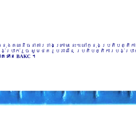
ៅក្នុងគណនីធនាគារខាងក្រោម នេះ។ នៅក្នុងប្រតិបត្តិ
បង់ប្រាក់រួច សូមថតរូបភាពនៃ ប្រតិបត្តិការបង់ប្រាក់
ភាគទាន BAKC ។