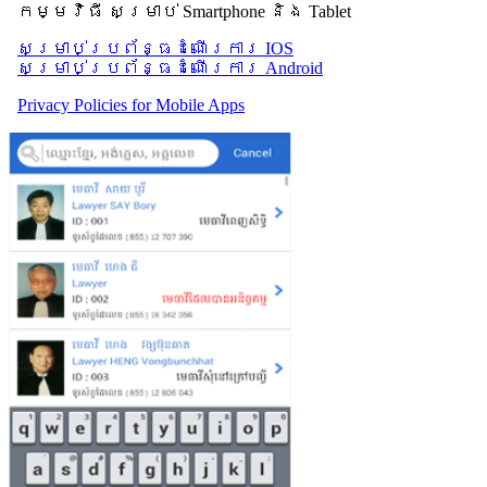
កម្មវិធី សម្រាប់ Smartphone និង Tablet
សម្រាប់​ប្រព័ន្ធដំណើរការ IOS
សម្រាប់​ប្រព័ន្ធដំណើរការ Android
Privacy Policies for Mobile Apps