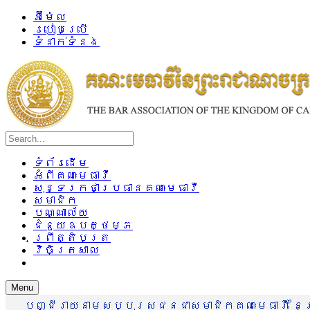
អ៊ីម៉ែល
របៀបប្រើ
ទំនាក់ទំនង
ទំព័រដើម
អំពីគណៈមេធាវី
សុន្ទរកថាប្រធានគណៈមេធាវី
សមាជិក
បណ្ណាល័យ
ជំនួយឧបត្ថម្ភ
ព្រឹត្តិបត្រ
វិចិត្រសាល
Menu
បញ្ជីរាយនាមសប្បុរសជនជាសមាជិកគណៈមេធាវី នៃព្