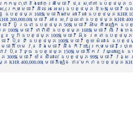
ចក្រកម្ពុជា និងលោកស្រីមេធាវី ថុន សុជាតា ឧបត្ថម្ភ ១
្ស (ក្រុមមេធាវី អិល អេ អេស) ឧបត្ថម្ភ ៥៦$, មេធាវី ច
ាដូ ឧបត្ថម្ភ 168$, មេធាវី សោម ណារីណា ឧបត្ថម្ភ KHR 100
R 200,000.00, មេធាវី អាន សុវឌ្ឍនា ឧបត្ថម្ភ KHR 400,000
ធាវី ប៊ូ រចនា ឧបត្ថម្ភ 50$, មេធាវី អ៊ាម គឹមហៀក ឧបត្ថម
00$, មេធាវី ជា ពិសី ឧបត្ថម្ភ 168$, មេធាវី លី វ៉េងហេង 
 នួន បូរ៉ា ឧបត្ថម្ភ 100$, មេធាវី អ៊ុង រតនា ឧបត្ថម្ភ 1
ាវី ប៊ុន ទី ឧបត្ថម្ភ 100$, មេធាវី គួយ សំណាង ឧបត្ថម្ភ 
ធាវី ហែម វុន និងមេធាវី អ៊ឹង កិរិយា (ក្រុមមេធាវីហ្គ្រ
ី ជាវ ប៊ុនរិទ្ធ ឧបត្ថម្ភ 150$, មេធាវី កែវ វណ្ណាឡុង ឧប
្ភ 300$, មេធាវី យ័ន ស៊ីណាល់ ឧបត្ថម្ភ 99$, មេធាវី វង្ស
 KHR 400,000.00, មេធាវី សៀង ខាន់មករា ឧបត្ថម្ភ KHR 2