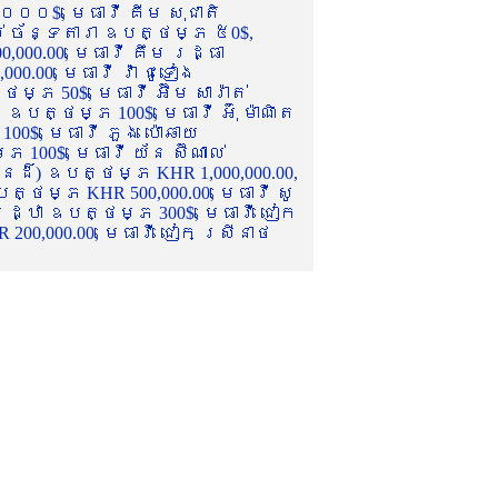
០០០$, មេធាវី គីម សុជាតិ
ល់ ច័ន្ទតារា ឧបត្ថម្ភ ៥0$,
,000.00, មេធាវី គឹម រដ្ធា
.00, មេធាវី វ៉ា ជូទៀង
្ភ 50$, មេធាវី អ៊ឹម សារ៉ាត់
ឧបត្ថម្ភ 100$, មេធាវី អ៊ុំ ម៉ាណិត
00$, មេធាវី ភួង ប៉ោឆាយ
100$, មេធាវី យ័ន ស៊ីណាល់
េនដ៏) ឧបត្ថម្ភ KHR 1,000,000.00,
ត្ថម្ភ KHR 500,000.00, មេធាវី សូ
 រដ្ឋា ឧបត្ថម្ភ 300$, មេធាវី ជៀក
00,000.00, មេធាវី ជៀក ស្រីនាថ