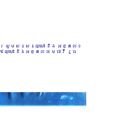
ការ សូមសរសេរឈ្មោះ និង អត្តលេខ
 ឈ្មោះ និងអត្តលេខ មេធាវី រួច