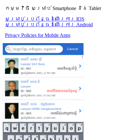
កម្មវិធី សម្រាប់ Smartphone និង Tablet
សម្រាប់​ប្រព័ន្ធដំណើរការ IOS
សម្រាប់​ប្រព័ន្ធដំណើរការ Android
Privacy Policies for Mobile Apps