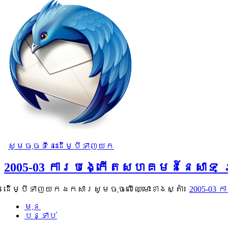
សូមចុចទីនេះដើម្បីទាញយក
2005-03 ការបង្កើតសហគមន៍នេសាទ 
ដើម្បីទាញយកឯកសារសូមចុចលើឈ្មោះខាងស្តាំ៖
2005-03
មុន
បន្ទាប់