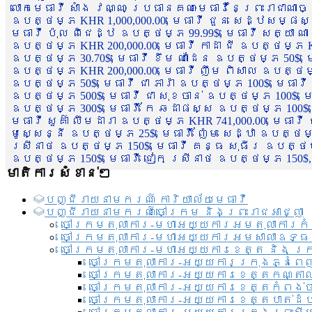
លោកមេធាវី សាំង វណ្ណៈ ប្រធានគណៈមេធាវីនៃព្រះរាជាណា
ឧបត្ថម្ភ KHR 1,000,000.00, មេធាវី ជួន សេដ្ឋសម្ផស
មេធាវី ប៉ុល ពិជេដ្ឋ ឧបត្ថម្ភ 99.99$, មេធាវី សត្យា ណ
ឧបត្ថម្ភ KHR 200,000.00, មេធាវី កាដា ជី ឧបត្ថម្ភ KH
ឧបត្ថម្ភ 30.70$, មេធាវី ខឹម ណាដែន ឧបត្ថម្ភ 50$, មេ
ឧបត្ថម្ភ KHR 200,000.00, មេធាវី ញឹម ពិសាល ឧបត្ថម្ភ 1
ឧបត្ថម្ភ 50$, មេធាវី ជា ភារ៉ា ឧបត្ថម្ភ 100$, មេធាវី
ឧបត្ថម្ភ 500$, មេធាវី ជា សុខចាន់ ឧបត្ថម្ភ 100$, មេធ
ឧបត្ថម្ភ 300$, មេធាវី កែ ឆដាផស្ស ឧបត្ថម្ភ 100$, មេ
មេធាវី សួគ៌ា លឹមដារា ឧបត្ថម្ភ KHR 741,000.00, មេធាវ
មូសេ្សន្នី ឧបត្ថម្ភ 25$, មេធាវី ញ៉ែម សេដ្ឋា ឧបត្ថម
ស្រីនាថ ឧបត្ថម្ភ 150$, មេធាវី គន្ធ សុធីរ ឧបត្ថម្ភ
ឧបត្ថម្ភ 150$, មេធាវី ជៀក ស្រីនាថ ឧបត្ថម្ភ 150$,
មាតិការសំខាន់ៗ
បញ្ជី​រាយ​នាមករណ៍ ការិយាល័យ​មេធាវី​
បញ្ជី​រាយ​នាមករណ៍​ចៅក្រម និងព្រះរាជអាជ្ញា
ចៅក្រមតុលាការ-មហាអយ្យការអមតុលាការកំ
ចៅក្រមតុលាការ-មហាអយ្យការអមសាលាឧទ្ធ
ចៅក្រមតុលាការ-មហាអយ្យការខេត្ត និង ក្
ចៅក្រមតុលាការ-អយ្យការក្រុងភ្នំពេ
ចៅក្រមតុលាការ-អយ្យការខេត្តកណ្តា
ចៅក្រមតុលាការ-អយ្យការខេត្តកំពង់
ចៅក្រមតុលាការ-អយ្យការខេត្តបាត់ដ