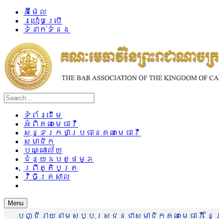
អ៊ីម៉ែល
របៀបប្រើ
ទំនាក់ទំនង
ទំព័រដើម
អំពីគណៈមេធាវី
សុន្ទរកថាប្រធានគណៈមេធាវី
សមាជិក
បណ្ណាល័យ
ជំនួយឧបត្ថម្ភ
ព្រឹត្តិបត្រ
វិចិត្រសាល
Menu
បញ្ជីរាយនាមសប្បុរសជនជាសមាជិកគណៈមេធាវី នៃព្