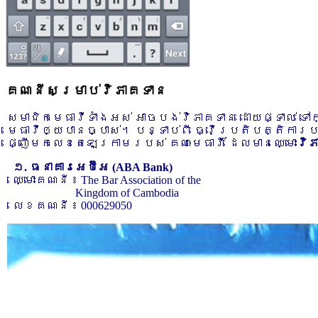
គណនីសម្រាប់វិភាគទាន
សមាជិកមេធាវីទាំងអស់ អាចបង់វិភាគទាន ដោយផ្ទាល់ ទ
មេធាវីឲ្យបានច្បាស់។ បន្ទាប់ពី ធ្វើប្រតិបត្តិការ
ផ្ញើមកលេខតេឡេក្រាមរបស់ គណៈមេធាវី ដែលមានឈ្មោះ
វិ
១. ធនាគារអេប៊ីអេ (ABA Bank)
ឈ្មោះគណនី ៖ The Bar Association of the
Kingdom of Cambodia
លេខគណនី ៖ 000629050