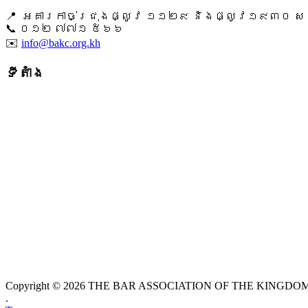
📍 អគារកាច់ជ្រុងផ្លូវ ១១២៩ និងផ្លូវ១៩៣០ សង្ក
📞 ​០១២ ៧៧១ ៥៦៦
✉️
info@bakc.org.kh
ទីតាំង
Copyright © 2026 THE BAR ASSOCIATION OF THE KINGDOM O
.