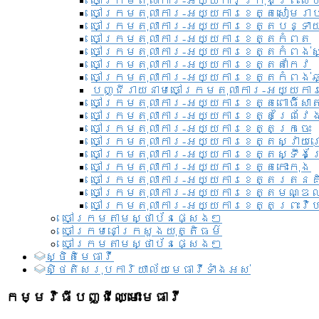
ចៅក្រមតុលាការ-អយ្យការ​ក្រុងព្រះសី
ចៅក្រមតុលាការ-អយ្យការខេត្តសៀមរា
ចៅក្រមតុលាការ-អយ្យការខេត្តបន្ទា
ចៅក្រមតុលាការ-អយ្យការខេត្តកំពត
ចៅក្រមតុលាការ-អយ្យការខេត្តកំពង់ស
ចៅក្រមតុលាការ-អយ្យការខេត្តតាកែវ
ចៅក្រមតុលាការ-អយ្យការខេត្តកំពង់ឆ្
បញ្ជីរាយនាមចៅក្រមតុលាការ-អយ្យការ
ចៅក្រមតុលាការ-អយ្យការខេត្តពោធិ៍សាត
ចៅក្រមតុលាការ-អយ្យការខេត្តព្រៃវែ
ចៅក្រមតុលាការ-អយ្យការខេត្តក្រចេះ
ចៅក្រមតុលាការ-អយ្យការខេត្តស្វាយ
ចៅក្រមតុលាការ-អយ្យការខេត្តស្ទឹងត
ចៅក្រមតុលាការ-អយ្យការខេត្តកោះកុង
ចៅក្រមតុលាការ-អយ្យការខេត្តរតនគ
ចៅក្រមតុលាការ-អយ្យការខេត្តមណ្ឌល
ចៅក្រមតុលាការ-អយ្យការខេត្តព្រះវិហ
ចៅក្រមតាមស្ថាប័នផ្សេងៗ
ចៅក្រមនៅក្រសួងយុត្តិធម៌
ចៅក្រមតាមស្ថាប័នផ្សេងៗ
ស្ថិតិមេធាវី
សិ្ថតិសរុបការិយាល័យមេធាវីទាំងអស់​
កម្មវិធីបញ្ជីឈ្មោះមេធាវី