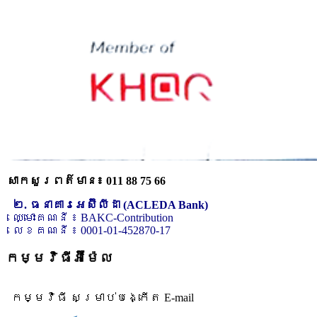
សាកសួរពត៌មាន៖ 011 88 75 66
២. ធនាគារអេស៊ីលីដា (ACLEDA Bank)
ឈ្មោះគណនី ៖ BAKC-Contribution
លេខគណនី ៖ 0001-01-452870-17
កម្មវិធីអ៊ីម៉ែល
កម្មវិធី សម្រាប់បង្កើត E-mail