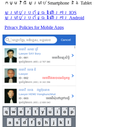
កម្មវិធី សម្រាប់ Smartphone និង Tablet
សម្រាប់​ប្រព័ន្ធដំណើរការ IOS
សម្រាប់​ប្រព័ន្ធដំណើរការ Android
Privacy Policies for Mobile Apps