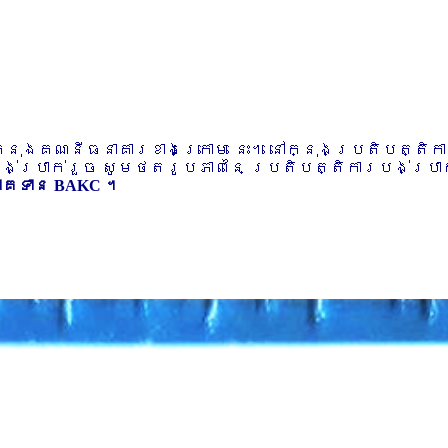
ៅក្នុងគណនីធនាគារខាងក្រោម នេះ។ នៅក្នុងប្រតិបត្តិ
បង់ប្រាក់រួច សូមថតរូបភាពនៃ ប្រតិបត្តិការបង់ប្រាក់
ភាគទាន BAKC ។