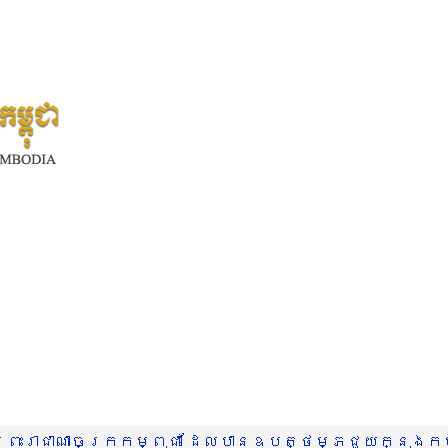
រះរាជាណាចក្រកម្ពុជា ដែលបានឧបត្ថម្ភជួយក្នុងកម