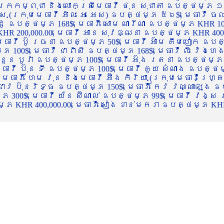
ចក្រកម្ពុជា និងលោកស្រីមេធាវី ថុន សុជាតា ឧបត្ថម្ភ ១
្ស (ក្រុមមេធាវី អិល អេ អេស) ឧបត្ថម្ភ ៥៦$, មេធាវី ច
ាដូ ឧបត្ថម្ភ 168$, មេធាវី សោម ណារីណា ឧបត្ថម្ភ KHR 100
R 200,000.00, មេធាវី អាន សុវឌ្ឍនា ឧបត្ថម្ភ KHR 400,000
ធាវី ប៊ូ រចនា ឧបត្ថម្ភ 50$, មេធាវី អ៊ាម គឹមហៀក ឧបត្ថម
00$, មេធាវី ជា ពិសី ឧបត្ថម្ភ 168$, មេធាវី លី វ៉េងហេង 
 នួន បូរ៉ា ឧបត្ថម្ភ 100$, មេធាវី អ៊ុង រតនា ឧបត្ថម្ភ 1
ាវី ប៊ុន ទី ឧបត្ថម្ភ 100$, មេធាវី គួយ សំណាង ឧបត្ថម្ភ 
ធាវី ហែម វុន និងមេធាវី អ៊ឹង កិរិយា (ក្រុមមេធាវីហ្គ្រ
ី ជាវ ប៊ុនរិទ្ធ ឧបត្ថម្ភ 150$, មេធាវី កែវ វណ្ណាឡុង ឧប
្ភ 300$, មេធាវី យ័ន ស៊ីណាល់ ឧបត្ថម្ភ 99$, មេធាវី វង្ស
 KHR 400,000.00, មេធាវី សៀង ខាន់មករា ឧបត្ថម្ភ KHR 2