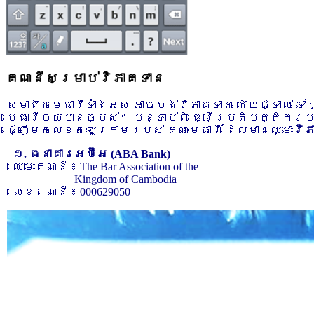
គណនីសម្រាប់វិភាគទាន
សមាជិកមេធាវីទាំងអស់ អាចបង់វិភាគទាន ដោយផ្ទាល់ ទ
មេធាវីឲ្យបានច្បាស់។ បន្ទាប់ពី ធ្វើប្រតិបត្តិការ
ផ្ញើមកលេខតេឡេក្រាមរបស់ គណៈមេធាវី ដែលមានឈ្មោះ
វិ
១. ធនាគារអេប៊ីអេ (ABA Bank)
ឈ្មោះគណនី ៖ The Bar Association of the
Kingdom of Cambodia
លេខគណនី ៖ 000629050