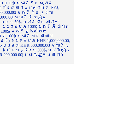
០០០$, មេធាវី គីម សុជាតិ
ល់ ច័ន្ទតារា ឧបត្ថម្ភ ៥0$,
,000.00, មេធាវី គឹម រដ្ធា
.00, មេធាវី វ៉ា ជូទៀង
្ភ 50$, មេធាវី អ៊ឹម សារ៉ាត់
ឧបត្ថម្ភ 100$, មេធាវី អ៊ុំ ម៉ាណិត
00$, មេធាវី ភួង ប៉ោឆាយ
100$, មេធាវី យ័ន ស៊ីណាល់
េនដ៏) ឧបត្ថម្ភ KHR 1,000,000.00,
ត្ថម្ភ KHR 500,000.00, មេធាវី សូ
 រដ្ឋា ឧបត្ថម្ភ 300$, មេធាវី ជៀក
00,000.00, មេធាវី ជៀក ស្រីនាថ