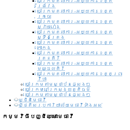
ចៅក្រមតុលាការ-អយ្យការខេត្ត
ព្រៃវែង
ចៅក្រមតុលាការ-អយ្យការខេត្ត
ក្រចេះ
ចៅក្រមតុលាការ-អយ្យការខេត្ត
ស្វាយរៀង
ចៅក្រមតុលាការ-អយ្យការខេត្ត
ស្ទឹងត្រែង
ចៅក្រមតុលាការ-អយ្យការខេត្ត
កោះកុង
ចៅក្រមតុលាការ-អយ្យការខេត្ត
រតនគិរី
ចៅក្រមតុលាការ-អយ្យការខេត្ត
មណ្ឌលគិរី
ចៅក្រមតុលាការ-អយ្យការខេត្តព្រះ
វិហា
ចៅក្រមតាមស្ថាប័នផ្សេងៗ
ចៅក្រមនៅក្រសួងយុត្តិធម៌
ចៅក្រមតាមស្ថាប័នផ្សេងៗ
ស្ថិតិមេធាវី
សិ្ថតិសរុបការិយាល័យមេធាវីទាំងអស់​
កម្មវិធីបញ្ជីឈ្មោះមេធាវី