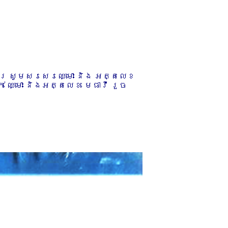
ការ សូមសរសេរឈ្មោះ និង អត្តលេខ
 ឈ្មោះ និងអត្តលេខ មេធាវី រួច