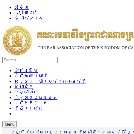
អ៊ីម៉ែល
របៀបប្រើ
ទំនាក់ទំនង
ទំព័រដើម
អំពីគណៈមេធាវី
សុន្ទរកថាប្រធានគណៈមេធាវី
សមាជិក
បណ្ណាល័យ
ជំនួយឧបត្ថម្ភ
ព្រឹត្តិបត្រ
វិចិត្រសាល
Menu
បញ្ជីរាយនាមសប្បុរសជនជាសមាជិកគណៈមេធាវី នៃព្