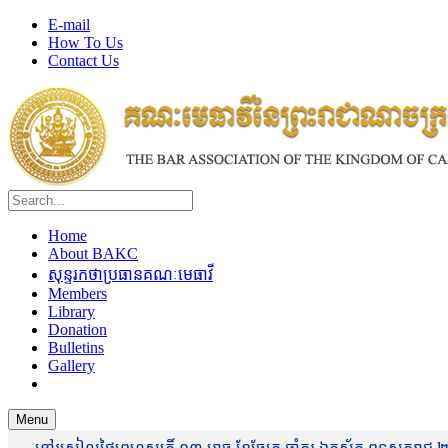
E-mail
How To Us
Contact Us
Home
About BAKC
សុន្ទរកថាប្រធានគណៈមេធាវី
Members
Library
Donation
Bulletins
Gallery
Menu