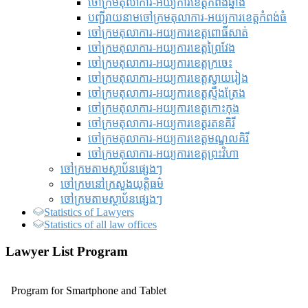
ចៅក្រមតុលាការ-អយ្យការខេត្តកំពង់ឆ្នាំង
បញ្ជីរាយនាមចៅក្រមតុលាការ-អយ្យការខេត្តកំពង់ធំ
ចៅក្រមតុលាការ-អយ្យការខេត្តពោធិ៍សាត់
ចៅក្រមតុលាការ-អយ្យការខេត្តព្រៃវែង
ចៅក្រមតុលាការ-អយ្យការខេត្តក្រចេះ
ចៅក្រមតុលាការ-អយ្យការខេត្តស្វាយរៀង
ចៅក្រមតុលាការ-អយ្យការខេត្តស្ទឹងត្រែង
ចៅក្រមតុលាការ-អយ្យការខេត្តកោះកុង
ចៅក្រមតុលាការ-អយ្យការខេត្តរតនគិរី
ចៅក្រមតុលាការ-អយ្យការខេត្តមណ្ឌលគិរី
ចៅក្រមតុលាការ-អយ្យការខេត្តព្រះវិហា
ចៅក្រមតាមស្ថាប័នផ្សេងៗ
ចៅក្រមនៅក្រសួងយុត្តិធម៌
ចៅក្រមតាមស្ថាប័នផ្សេងៗ
Statistics of Lawyers
Statistics of all law offices
Lawyer List Program
Program for Smartphone and Tablet