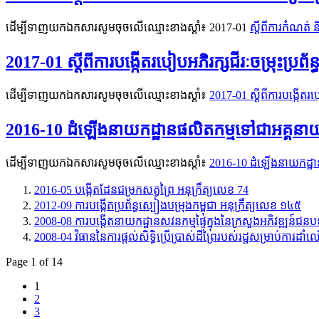
ដើម្បីទាញយកឯកសារសូមចុចលើឈ្មោះខាងស្តាំ៖​ 2017-01
ស្តីពីការកំណត់ 
2017-01 ស្តីពីការបង្កើតរបៀបអភិរក្សជីរៈចម្រុះប្រព័ន
ដើម្បីទាញយកឯកសារសូមចុចលើឈ្មោះខាងស្តាំ៖
2017-01 ស្តីពីការបង្កើតរបៀ
2016-10 ដំឡើងនាយកដ្ឋានផលិតកម្មទៅជាអគ្គនាយក
ដើម្បីទាញយកឯកសារសូមចុចលើឈ្មោះខាងស្តាំ៖
2016-10 ដំឡើងនាយកដ្ឋាន
2016-05 បង្កើតដែនជម្រកសត្វព្រៃ អនុក្រឹត្យលេខ 74
2012-09 ការបង្កើតប្រព័ន្ធស្បៀងបម្រុងកម្ពុជា អនុក្រឹត្យលេខ ១៤៥
2008-08 ការបង្កើតនាយកដ្ឋានសវនកម្មផ្ទៃក្នុងនៃក្រសួងអភិវឌ្ឍន៍ជន
2008-04 វិធាននៃការផ្តល់សិទ្ធិប្រើប្រាស់ដីព្រៃរបស់រដ្ឋសម្រាប់ការដា
Page 1 of 14
1
2
3