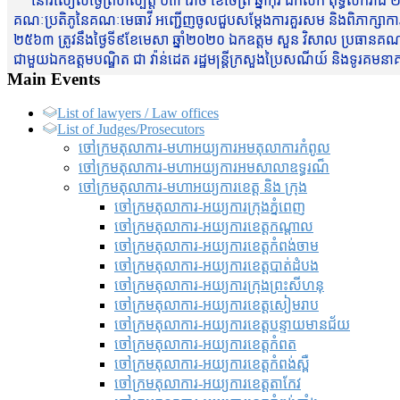
នៅរសៀលថ្ងៃព្រហស្បត្តិ៍ ០៣ រោច ខែចែត្រ ឆ្នាំកុរ ឯកស័ក ពុទ្ធសករាជ ២
គណៈប្រតិភូនៃគណៈមេធាវី អញ្ជើញចូលជួបសម្តែងការគួរសម និងពិភាក្សាការងារជា
២៥៦៣ ត្រូវនឹងថ្ងៃទី៩ខែមេសា ឆ្នាំ២០២០ ឯកឧត្តម សួន វិសាល ប្រធានគណៈ
ជាមួយឯកឧត្តមបណ្ឌិត ជា វ៉ាន់ដេត រដ្ឋមន្រ្តីក្រសួងប្រៃសណីយ៍ និងទូរគម
Main Events
List of lawyers / Law offices
List of Judges/Prosecutors
ចៅក្រមតុលាការ-មហាអយ្យការអមតុលាការកំពូល
ចៅក្រមតុលាការ-មហាអយ្យការអមសាលាឧទ្ធរណ៏
ចៅក្រមតុលាការ-មហាអយ្យការខេត្ត និង ក្រុង
ចៅក្រមតុលាការ-អយ្យការក្រុងភ្នំពេញ
ចៅក្រមតុលាការ-អយ្យការខេត្តកណ្តាល
ចៅក្រមតុលាការ-អយ្យការខេត្តកំពង់ចាម
ចៅក្រមតុលាការ-អយ្យការខេត្តបាត់ដំបង
ចៅក្រមតុលាការ-អយ្យការ​ក្រុងព្រះសីហនុ
ចៅក្រមតុលាការ-អយ្យការខេត្តសៀមរាប
ចៅក្រមតុលាការ-អយ្យការខេត្តបន្ទាយមានជ័យ
ចៅក្រមតុលាការ-អយ្យការខេត្តកំពត
ចៅក្រមតុលាការ-អយ្យការខេត្តកំពង់ស្ពឺ
ចៅក្រមតុលាការ-អយ្យការខេត្តតាកែវ