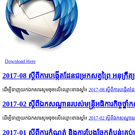
Download Here
2017-08 ស្តីពីការបង្កើតដែនជម្រកសត្វព្រៃ អនុក្រឹ
ដើម្បីទាញយកឯកសារសូមចុចលើឈ្មោះខាងស្តាំ៖​
2017-08 ស្តីពីការបង្កើតដ
2017-02 ស្តីពីឯកសណ្ឋានរបស់មន្រ្តីអធិការកិច្ចថ្នាំ
ដើម្បីទាញយកឯកសារសូមចុចលើឈ្មោះខាងស្តាំ៖​
2017-02 ស្តីពីឯកសណ្ឋានរបស
2017-01 ស្តីពីការកំណត់ និងការបែងចែកតំបន់គ្រប់គ