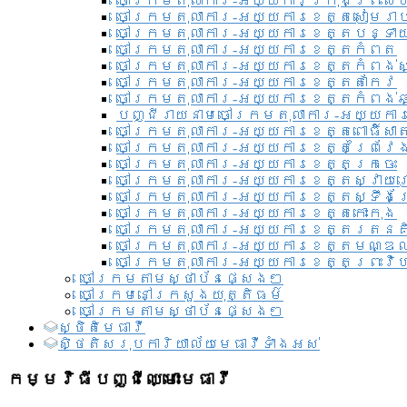
ចៅក្រមតុលាការ-អយ្យការ​ក្រុងព្រះសី
ចៅក្រមតុលាការ-អយ្យការខេត្តសៀមរា
ចៅក្រមតុលាការ-អយ្យការខេត្តបន្ទា
ចៅក្រមតុលាការ-អយ្យការខេត្តកំពត
ចៅក្រមតុលាការ-អយ្យការខេត្តកំពង់ស
ចៅក្រមតុលាការ-អយ្យការខេត្តតាកែវ
ចៅក្រមតុលាការ-អយ្យការខេត្តកំពង់ឆ្
បញ្ជីរាយនាមចៅក្រមតុលាការ-អយ្យការ
ចៅក្រមតុលាការ-អយ្យការខេត្តពោធិ៍សាត
ចៅក្រមតុលាការ-អយ្យការខេត្តព្រៃវែ
ចៅក្រមតុលាការ-អយ្យការខេត្តក្រចេះ
ចៅក្រមតុលាការ-អយ្យការខេត្តស្វាយ
ចៅក្រមតុលាការ-អយ្យការខេត្តស្ទឹងត
ចៅក្រមតុលាការ-អយ្យការខេត្តកោះកុង
ចៅក្រមតុលាការ-អយ្យការខេត្តរតនគ
ចៅក្រមតុលាការ-អយ្យការខេត្តមណ្ឌល
ចៅក្រមតុលាការ-អយ្យការខេត្តព្រះវិហ
ចៅក្រមតាមស្ថាប័នផ្សេងៗ
ចៅក្រមនៅក្រសួងយុត្តិធម៌
ចៅក្រមតាមស្ថាប័នផ្សេងៗ
ស្ថិតិមេធាវី
សិ្ថតិសរុបការិយាល័យមេធាវីទាំងអស់​
កម្មវិធីបញ្ជីឈ្មោះមេធាវី