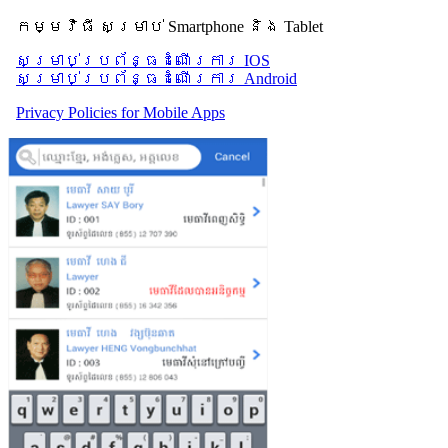
កម្មវិធី សម្រាប់ Smartphone និង Tablet
សម្រាប់​ប្រព័ន្ធដំណើរការ IOS
សម្រាប់​ប្រព័ន្ធដំណើរការ Android
Privacy Policies for Mobile Apps