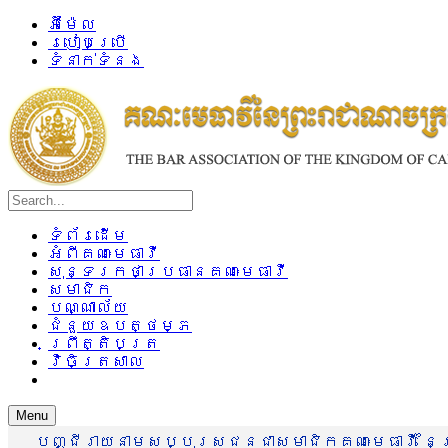
អ៊ីម៉ែល
របៀបប្រើ
ទំនាក់ទំនង
ទំព័រដើម
អំពីគណៈមេធាវី
សុន្ទរកថាប្រធានគណៈមេធាវី
សមាជិក
បណ្ណាល័យ
ជំនួយឧបត្ថម្ភ
ព្រឹត្តិបត្រ
វិចិត្រសាល
Menu
បញ្ជីរាយនាមសប្បុរសជនជាសមាជិកគណៈមេធាវី នៃព្