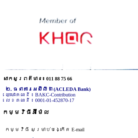
សាកសួរពត៌មាន៖ 011 88 75 66
២. ធនាគារអេស៊ីលីដា (ACLEDA Bank)
ឈ្មោះគណនី ៖ BAKC-Contribution
លេខគណនី ៖ 0001-01-452870-17
កម្មវិធីអ៊ីម៉ែល
កម្មវិធី សម្រាប់បង្កើត E-mail