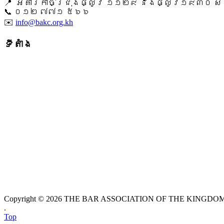
📍 អគារកាច់ជ្រុងផ្លូវ ១១២៩ និងផ្លូវ១៩៣០ សង្ក
📞 ​០១២ ៧៧១ ៥៦៦
✉️
info@bakc.org.kh
ទីតាំង
Copyright © 2026 THE BAR ASSOCIATION OF THE KINGDOM O
.
Top