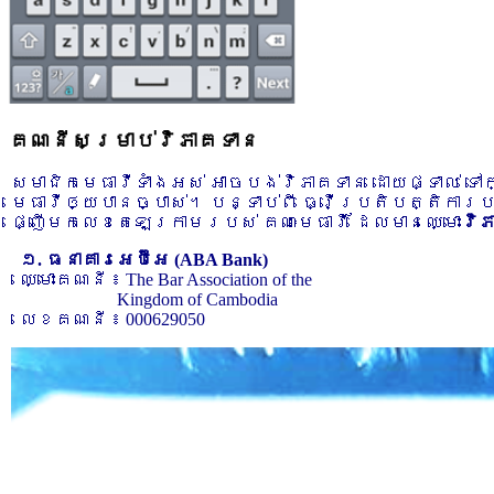
គណនីសម្រាប់វិភាគទាន
សមាជិកមេធាវីទាំងអស់ អាចបង់វិភាគទាន ដោយផ្ទាល់ ទ
មេធាវីឲ្យបានច្បាស់។ បន្ទាប់ពី ធ្វើប្រតិបត្តិការ
ផ្ញើមកលេខតេឡេក្រាមរបស់ គណៈមេធាវី ដែលមានឈ្មោះ
វិ
១. ធនាគារអេប៊ីអេ (ABA Bank)
ឈ្មោះគណនី ៖ The Bar Association of the
Kingdom of Cambodia
លេខគណនី ៖ 000629050