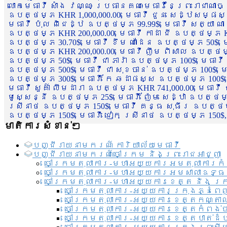
លោកមេធាវី សាំង វណ្ណៈ ប្រធានគណៈមេធាវីនៃព្រះរាជាណា
ឧបត្ថម្ភ KHR 1,000,000.00, មេធាវី ជួន សេដ្ឋសម្ផស
មេធាវី ប៉ុល ពិជេដ្ឋ ឧបត្ថម្ភ 99.99$, មេធាវី សត្យា ណ
ឧបត្ថម្ភ KHR 200,000.00, មេធាវី កាដា ជី ឧបត្ថម្ភ KH
ឧបត្ថម្ភ 30.70$, មេធាវី ខឹម ណាដែន ឧបត្ថម្ភ 50$, មេ
ឧបត្ថម្ភ KHR 200,000.00, មេធាវី ញឹម ពិសាល ឧបត្ថម្ភ 1
ឧបត្ថម្ភ 50$, មេធាវី ជា ភារ៉ា ឧបត្ថម្ភ 100$, មេធាវី
ឧបត្ថម្ភ 500$, មេធាវី ជា សុខចាន់ ឧបត្ថម្ភ 100$, មេធ
ឧបត្ថម្ភ 300$, មេធាវី កែ ឆដាផស្ស ឧបត្ថម្ភ 100$, មេ
មេធាវី សួគ៌ា លឹមដារា ឧបត្ថម្ភ KHR 741,000.00, មេធាវ
មូសេ្សន្នី ឧបត្ថម្ភ 25$, មេធាវី ញ៉ែម សេដ្ឋា ឧបត្ថម
ស្រីនាថ ឧបត្ថម្ភ 150$, មេធាវី គន្ធ សុធីរ ឧបត្ថម្ភ
ឧបត្ថម្ភ 150$, មេធាវី ជៀក ស្រីនាថ ឧបត្ថម្ភ 150$,
មាតិការសំខាន់ៗ
បញ្ជី​រាយ​នាមករណ៍ ការិយាល័យ​មេធាវី​
បញ្ជី​រាយ​នាមករណ៍​ចៅក្រម និងព្រះរាជអាជ្ញា
ចៅក្រមតុលាការ-មហាអយ្យការអមតុលាការកំ
ចៅក្រមតុលាការ-មហាអយ្យការអមសាលាឧទ្ធ
ចៅក្រមតុលាការ-មហាអយ្យការខេត្ត និង ក្
ចៅក្រមតុលាការ-អយ្យការក្រុងភ្នំពេ
ចៅក្រមតុលាការ-អយ្យការខេត្តកណ្តា
ចៅក្រមតុលាការ-អយ្យការខេត្តកំពង់
ចៅក្រមតុលាការ-អយ្យការខេត្តបាត់ដ