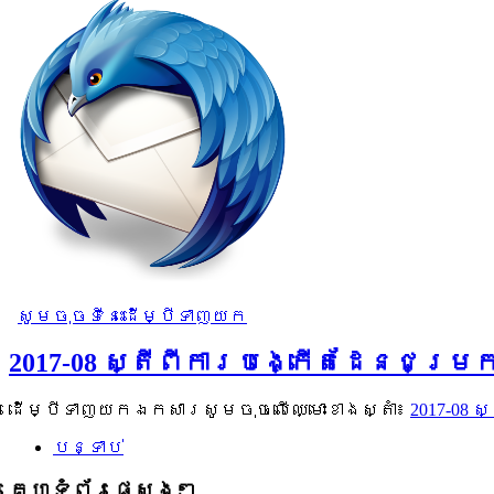
សូមចុចទីនេះដើម្បីទាញយក
2017-08 ស្តីពីការបង្កើតដែនជម្រក
ដើម្បីទាញយកឯកសារសូមចុចលើឈ្មោះខាងស្តាំ៖​
2017-08 
បន្ទាប់
គេហទំព័រផ្សេងៗ