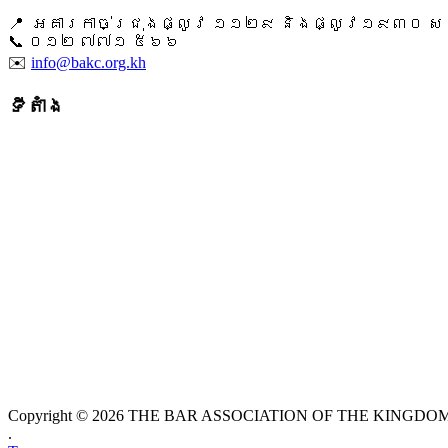
📍 អគារកាច់ជ្រុងផ្លូវ ១១២៩ និងផ្លូវ១៩៣០ សង្ក
📞 ​០១២ ៧៧១ ៥៦៦
✉️
info@bakc.org.kh
ទីតាំង
Copyright © 2026 THE BAR ASSOCIATION OF THE KINGDOM O
.