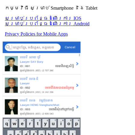
កម្មវិធី សម្រាប់ Smartphone និង Tablet
សម្រាប់​ប្រព័ន្ធដំណើរការ IOS
សម្រាប់​ប្រព័ន្ធដំណើរការ Android
Privacy Policies for Mobile Apps