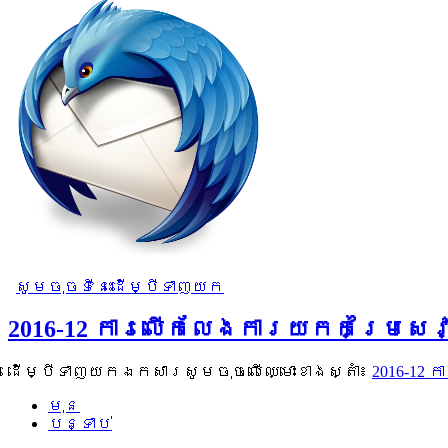
សូមចុចទីនេះដើម្បីទាញយក
2016-12 ការលើកលែងការយកកម្រៃសេវ
ដើម្បីទាញយកឯកសារសូមចុចលើឈ្មោះខាងស្តាំ៖
2016-12
មុន
បន្ទាប់