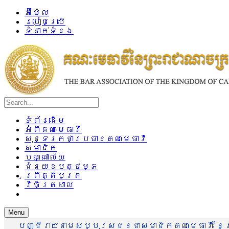
អ៊ីម៉ែល
របៀបប្រើ
ទំនាក់ទំនង
ទំព័រដើម
អំពីគណៈមេធាវី
សុន្ទរកថាប្រធានគណៈមេធាវី
សមាជិក
បណ្ណាល័យ
ជំនួយឧបត្ថម្ភ
ព្រឹត្តិបត្រ
វិចិត្រសាល
Menu
បញ្ជីរាយនាមសប្បុរសជនជាសមាជិកគណៈមេធាវី នៃព្