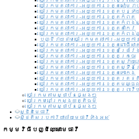
ចៅក្រមតុលាការ-អយ្យការ​ក្រុងព្រះសី
ចៅក្រមតុលាការ-អយ្យការខេត្តសៀមរា
ចៅក្រមតុលាការ-អយ្យការខេត្តបន្ទា
ចៅក្រមតុលាការ-អយ្យការខេត្តកំពត
ចៅក្រមតុលាការ-អយ្យការខេត្តកំពង់ស
ចៅក្រមតុលាការ-អយ្យការខេត្តតាកែវ
ចៅក្រមតុលាការ-អយ្យការខេត្តកំពង់ឆ្
បញ្ជីរាយនាមចៅក្រមតុលាការ-អយ្យការ
ចៅក្រមតុលាការ-អយ្យការខេត្តពោធិ៍សាត
ចៅក្រមតុលាការ-អយ្យការខេត្តព្រៃវែ
ចៅក្រមតុលាការ-អយ្យការខេត្តក្រចេះ
ចៅក្រមតុលាការ-អយ្យការខេត្តស្វាយ
ចៅក្រមតុលាការ-អយ្យការខេត្តស្ទឹងត
ចៅក្រមតុលាការ-អយ្យការខេត្តកោះកុង
ចៅក្រមតុលាការ-អយ្យការខេត្តរតនគ
ចៅក្រមតុលាការ-អយ្យការខេត្តមណ្ឌល
ចៅក្រមតុលាការ-អយ្យការខេត្តព្រះវិហ
ចៅក្រមតាមស្ថាប័នផ្សេងៗ
ចៅក្រមនៅក្រសួងយុត្តិធម៌
ចៅក្រមតាមស្ថាប័នផ្សេងៗ
ស្ថិតិមេធាវី
សិ្ថតិសរុបការិយាល័យមេធាវីទាំងអស់​
កម្មវិធីបញ្ជីឈ្មោះមេធាវី