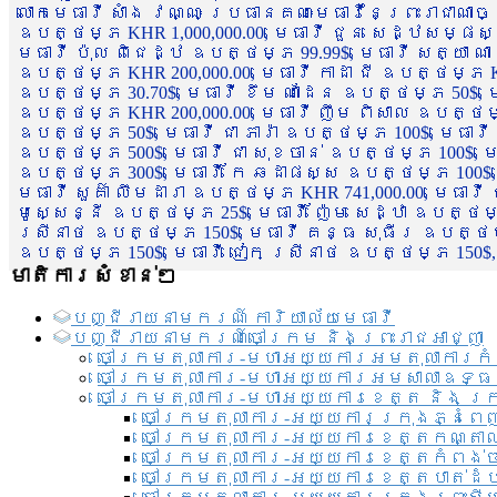
លោកមេធាវី សាំង វណ្ណៈ ប្រធានគណៈមេធាវីនៃព្រះរាជាណា
ឧបត្ថម្ភ KHR 1,000,000.00, មេធាវី ជួន សេដ្ឋសម្ផស
មេធាវី ប៉ុល ពិជេដ្ឋ ឧបត្ថម្ភ 99.99$, មេធាវី សត្យា ណ
ឧបត្ថម្ភ KHR 200,000.00, មេធាវី កាដា ជី ឧបត្ថម្ភ KH
ឧបត្ថម្ភ 30.70$, មេធាវី ខឹម ណាដែន ឧបត្ថម្ភ 50$, មេ
ឧបត្ថម្ភ KHR 200,000.00, មេធាវី ញឹម ពិសាល ឧបត្ថម្ភ 1
ឧបត្ថម្ភ 50$, មេធាវី ជា ភារ៉ា ឧបត្ថម្ភ 100$, មេធាវី
ឧបត្ថម្ភ 500$, មេធាវី ជា សុខចាន់ ឧបត្ថម្ភ 100$, មេធ
ឧបត្ថម្ភ 300$, មេធាវី កែ ឆដាផស្ស ឧបត្ថម្ភ 100$, មេ
មេធាវី សួគ៌ា លឹមដារា ឧបត្ថម្ភ KHR 741,000.00, មេធាវ
មូសេ្សន្នី ឧបត្ថម្ភ 25$, មេធាវី ញ៉ែម សេដ្ឋា ឧបត្ថម
ស្រីនាថ ឧបត្ថម្ភ 150$, មេធាវី គន្ធ សុធីរ ឧបត្ថម្ភ
ឧបត្ថម្ភ 150$, មេធាវី ជៀក ស្រីនាថ ឧបត្ថម្ភ 150$,
មាតិការសំខាន់ៗ
បញ្ជី​រាយ​នាមករណ៍ ការិយាល័យ​មេធាវី​
បញ្ជី​រាយ​នាមករណ៍​ចៅក្រម និងព្រះរាជអាជ្ញា
ចៅក្រមតុលាការ-មហាអយ្យការអមតុលាការកំ
ចៅក្រមតុលាការ-មហាអយ្យការអមសាលាឧទ្ធ
ចៅក្រមតុលាការ-មហាអយ្យការខេត្ត និង ក្
ចៅក្រមតុលាការ-អយ្យការក្រុងភ្នំពេ
ចៅក្រមតុលាការ-អយ្យការខេត្តកណ្តា
ចៅក្រមតុលាការ-អយ្យការខេត្តកំពង់
ចៅក្រមតុលាការ-អយ្យការខេត្តបាត់ដ