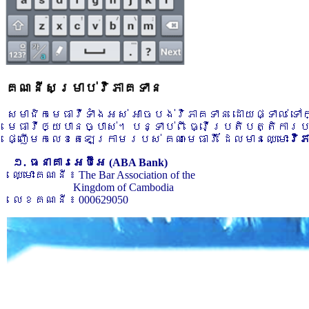
គណនីសម្រាប់វិភាគទាន
សមាជិកមេធាវីទាំងអស់ អាចបង់វិភាគទាន ដោយផ្ទាល់ ទ
មេធាវីឲ្យបានច្បាស់។ បន្ទាប់ពី ធ្វើប្រតិបត្តិការ
ផ្ញើមកលេខតេឡេក្រាមរបស់ គណៈមេធាវី ដែលមានឈ្មោះ
វិ
១. ធនាគារអេប៊ីអេ (ABA Bank)
ឈ្មោះគណនី ៖ The Bar Association of the
Kingdom of Cambodia
លេខគណនី ៖ 000629050