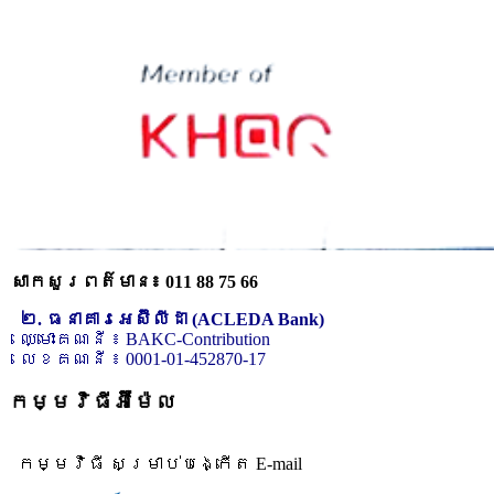
សាកសួរពត៌មាន៖ 011 88 75 66
២. ធនាគារអេស៊ីលីដា (ACLEDA Bank)
ឈ្មោះគណនី ៖ BAKC-Contribution
លេខគណនី ៖ 0001-01-452870-17
កម្មវិធីអ៊ីម៉ែល
កម្មវិធី សម្រាប់បង្កើត E-mail