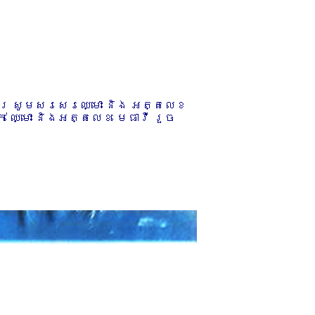
ការ សូមសរសេរឈ្មោះ និង អត្តលេខ
 ឈ្មោះ និងអត្តលេខ មេធាវី រួច