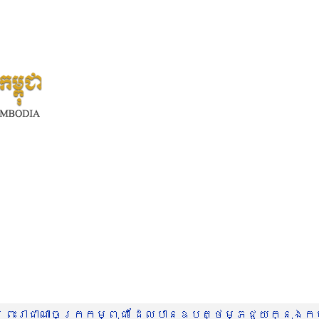
រះរាជាណាចក្រកម្ពុជា ដែលបានឧបត្ថម្ភជួយក្នុងកម