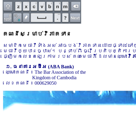
គណនីសម្រាប់វិភាគទាន
សមាជិកមេធាវីទាំងអស់ អាចបង់វិភាគទាន ដោយផ្ទាល់ ទ
មេធាវីឲ្យបានច្បាស់។ បន្ទាប់ពី ធ្វើប្រតិបត្តិការ
ផ្ញើមកលេខតេឡេក្រាមរបស់ គណៈមេធាវី ដែលមានឈ្មោះ
វិ
១. ធនាគារអេប៊ីអេ (ABA Bank)
ឈ្មោះគណនី ៖ The Bar Association of the
Kingdom of Cambodia
លេខគណនី ៖ 000629050