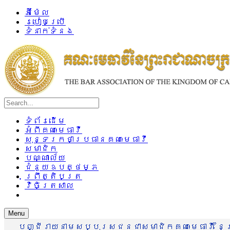
អ៊ីម៉ែល
របៀបប្រើ
ទំនាក់ទំនង
ទំព័រដើម
អំពីគណៈមេធាវី
សុន្ទរកថាប្រធានគណៈមេធាវី
សមាជិក
បណ្ណាល័យ
ជំនួយឧបត្ថម្ភ
ព្រឹត្តិបត្រ
វិចិត្រសាល
Menu
បញ្ជីរាយនាមសប្បុរសជនជាសមាជិកគណៈមេធាវី នៃព្