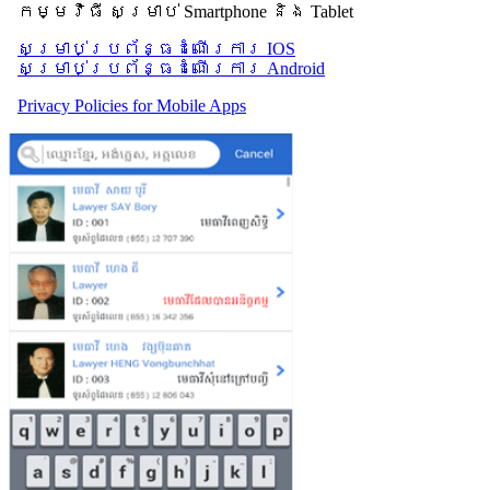
កម្មវិធី សម្រាប់ Smartphone និង Tablet
សម្រាប់​ប្រព័ន្ធដំណើរការ IOS
សម្រាប់​ប្រព័ន្ធដំណើរការ Android
Privacy Policies for Mobile Apps