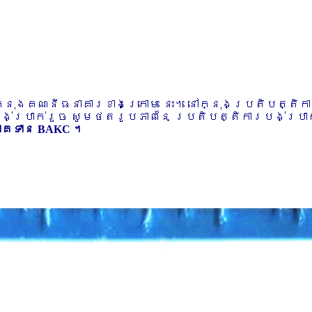
ៅក្នុងគណនីធនាគារខាងក្រោម នេះ។ នៅក្នុងប្រតិបត្តិ
បង់ប្រាក់រួច សូមថតរូបភាពនៃ ប្រតិបត្តិការបង់ប្រាក់
ភាគទាន BAKC ។