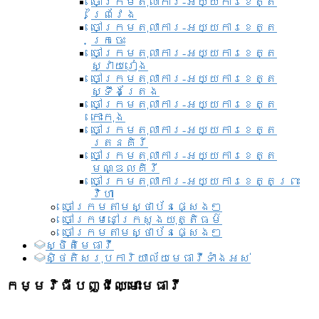
ចៅក្រមតុលាការ-អយ្យការខេត្ត
ព្រៃវែង
ចៅក្រមតុលាការ-អយ្យការខេត្ត
ក្រចេះ
ចៅក្រមតុលាការ-អយ្យការខេត្ត
ស្វាយរៀង
ចៅក្រមតុលាការ-អយ្យការខេត្ត
ស្ទឹងត្រែង
ចៅក្រមតុលាការ-អយ្យការខេត្ត
កោះកុង
ចៅក្រមតុលាការ-អយ្យការខេត្ត
រតនគិរី
ចៅក្រមតុលាការ-អយ្យការខេត្ត
មណ្ឌលគិរី
ចៅក្រមតុលាការ-អយ្យការខេត្តព្រះ
វិហា
ចៅក្រមតាមស្ថាប័នផ្សេងៗ
ចៅក្រមនៅក្រសួងយុត្តិធម៌
ចៅក្រមតាមស្ថាប័នផ្សេងៗ
ស្ថិតិមេធាវី
សិ្ថតិសរុបការិយាល័យមេធាវីទាំងអស់​
កម្មវិធីបញ្ជីឈ្មោះមេធាវី