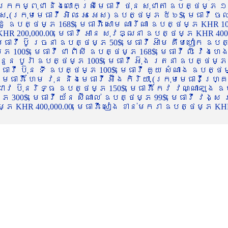
ចក្រកម្ពុជា និងលោកស្រីមេធាវី ថុន សុជាតា ឧបត្ថម្ភ ១
្ស (ក្រុមមេធាវី អិល អេ អេស) ឧបត្ថម្ភ ៥៦$, មេធាវី ច
ាដូ ឧបត្ថម្ភ 168$, មេធាវី សោម ណារីណា ឧបត្ថម្ភ KHR 100
R 200,000.00, មេធាវី អាន សុវឌ្ឍនា ឧបត្ថម្ភ KHR 400,000
ធាវី ប៊ូ រចនា ឧបត្ថម្ភ 50$, មេធាវី អ៊ាម គឹមហៀក ឧបត្ថម
00$, មេធាវី ជា ពិសី ឧបត្ថម្ភ 168$, មេធាវី លី វ៉េងហេង 
 នួន បូរ៉ា ឧបត្ថម្ភ 100$, មេធាវី អ៊ុង រតនា ឧបត្ថម្ភ 1
ាវី ប៊ុន ទី ឧបត្ថម្ភ 100$, មេធាវី គួយ សំណាង ឧបត្ថម្ភ 
ធាវី ហែម វុន និងមេធាវី អ៊ឹង កិរិយា (ក្រុមមេធាវីហ្គ្រ
ី ជាវ ប៊ុនរិទ្ធ ឧបត្ថម្ភ 150$, មេធាវី កែវ វណ្ណាឡុង ឧប
្ភ 300$, មេធាវី យ័ន ស៊ីណាល់ ឧបត្ថម្ភ 99$, មេធាវី វង្ស
 KHR 400,000.00, មេធាវី សៀង ខាន់មករា ឧបត្ថម្ភ KHR 2