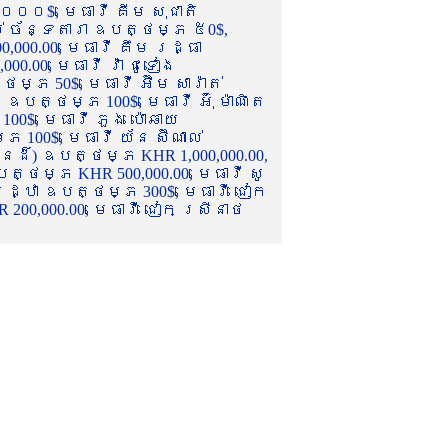
០០០$, មេធាវី គីម សុជាតិ
ល់ ច័ន្ទតារា ឧបត្ថម្ភ ៥0$,
,000.00, មេធាវី គឹម រដ្ធា
.00, មេធាវី វ៉ា ជូទៀង
្ភ 50$, មេធាវី អ៊ឹម សារ៉ាត់
ឧបត្ថម្ភ 100$, មេធាវី អ៊ុំ ម៉ាណិត
00$, មេធាវី ភួង ប៉ោឆាយ
100$, មេធាវី យ័ន ស៊ីណាល់
េនដ៏) ឧបត្ថម្ភ KHR 1,000,000.00,
ត្ថម្ភ KHR 500,000.00, មេធាវី សូ
 រដ្ឋា ឧបត្ថម្ភ 300$, មេធាវី ជៀក
00,000.00, មេធាវី ជៀក ស្រីនាថ