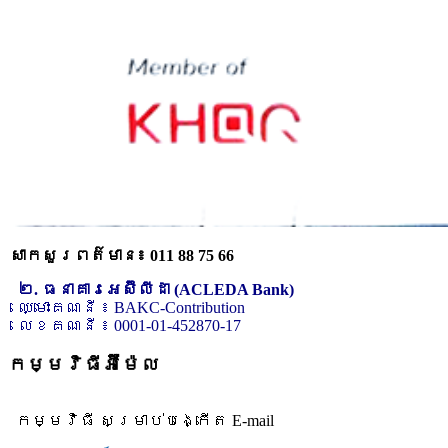
សាកសួរពត៌មាន៖ 011 88 75 66
២. ធនាគារអេស៊ីលីដា (ACLEDA Bank)
ឈ្មោះគណនី ៖ BAKC-Contribution
លេខគណនី ៖ 0001-01-452870-17
កម្មវិធីអ៊ីម៉ែល
កម្មវិធី សម្រាប់បង្កើត E-mail