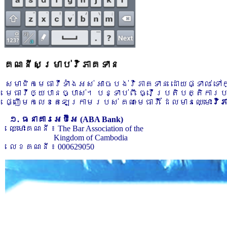
គណនីសម្រាប់វិភាគទាន
សមាជិកមេធាវីទាំងអស់ អាចបង់វិភាគទាន ដោយផ្ទាល់ ទ
មេធាវីឲ្យបានច្បាស់។ បន្ទាប់ពី ធ្វើប្រតិបត្តិការ
ផ្ញើមកលេខតេឡេក្រាមរបស់ គណៈមេធាវី ដែលមានឈ្មោះ
វិ
១. ធនាគារអេប៊ីអេ (ABA Bank)
ឈ្មោះគណនី ៖ The Bar Association of the
Kingdom of Cambodia
លេខគណនី ៖ 000629050