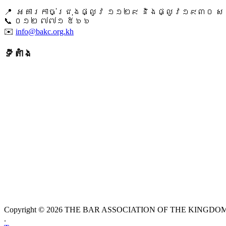
📍 អគារកាច់ជ្រុងផ្លូវ ១១២៩ និងផ្លូវ១៩៣០ សង្ក
📞 ​០១២ ៧៧១ ៥៦៦
✉️
info@bakc.org.kh
ទីតាំង
Copyright © 2026 THE BAR ASSOCIATION OF THE KINGDOM O
.