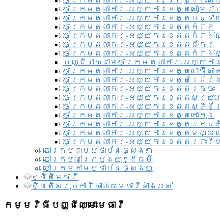
ចៅក្រមតុលាការ-អយ្យការ​ក្រុងព្រះសី
ចៅក្រមតុលាការ-អយ្យការខេត្តសៀមរា
ចៅក្រមតុលាការ-អយ្យការខេត្តបន្ទា
ចៅក្រមតុលាការ-អយ្យការខេត្តកំពត
ចៅក្រមតុលាការ-អយ្យការខេត្តកំពង់ស
ចៅក្រមតុលាការ-អយ្យការខេត្តតាកែវ
ចៅក្រមតុលាការ-អយ្យការខេត្តកំពង់ឆ្
បញ្ជីរាយនាមចៅក្រមតុលាការ-អយ្យការ
ចៅក្រមតុលាការ-អយ្យការខេត្តពោធិ៍សាត
ចៅក្រមតុលាការ-អយ្យការខេត្តព្រៃវែ
ចៅក្រមតុលាការ-អយ្យការខេត្តក្រចេះ
ចៅក្រមតុលាការ-អយ្យការខេត្តស្វាយ
ចៅក្រមតុលាការ-អយ្យការខេត្តស្ទឹងត
ចៅក្រមតុលាការ-អយ្យការខេត្តកោះកុង
ចៅក្រមតុលាការ-អយ្យការខេត្តរតនគ
ចៅក្រមតុលាការ-អយ្យការខេត្តមណ្ឌល
ចៅក្រមតុលាការ-អយ្យការខេត្តព្រះវិហ
ចៅក្រមតាមស្ថាប័នផ្សេងៗ
ចៅក្រមនៅក្រសួងយុត្តិធម៌
ចៅក្រមតាមស្ថាប័នផ្សេងៗ
ស្ថិតិមេធាវី
សិ្ថតិសរុបការិយាល័យមេធាវីទាំងអស់​
កម្មវិធីបញ្ជីឈ្មោះមេធាវី