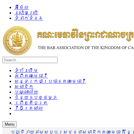
អ៊ីម៉ែល
របៀបប្រើ
ទំនាក់ទំនង
ទំព័រដើម
អំពីគណៈមេធាវី
សុន្ទរកថាប្រធានគណៈមេធាវី
សមាជិក
បណ្ណាល័យ
ជំនួយឧបត្ថម្ភ
ព្រឹត្តិបត្រ
វិចិត្រសាល
Menu
បញ្ជីរាយនាមសប្បុរសជនជាសមាជិកគណៈមេធាវី នៃព្