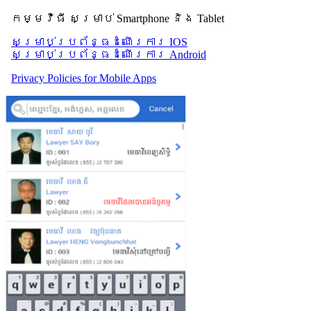
កម្មវិធី សម្រាប់ Smartphone និង Tablet
សម្រាប់​ប្រព័ន្ធដំណើរការ IOS
សម្រាប់​ប្រព័ន្ធដំណើរការ Android
Privacy Policies for Mobile Apps