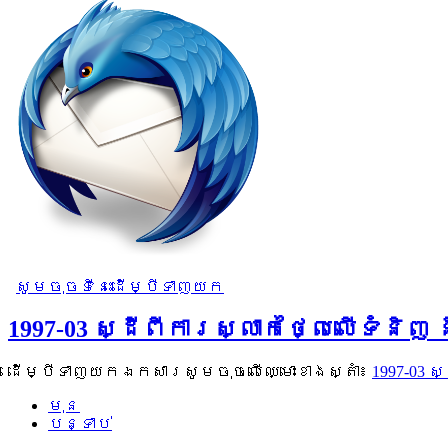
សូមចុចទីនេះដើម្បីទាញយក
1997-03 ស្ដីពីការស្លាកថ្លៃលើទំន
ដើម្បីទាញយកឯកសារសូមចុចលើឈ្មោះខាងស្តាំ៖
1997-03 
មុន
បន្ទាប់