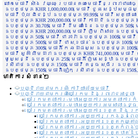
លោកមេធាវី សាំង វណ្ណៈ ប្រធានគណៈមេធាវីនៃព្រះរាជាណា
ឧបត្ថម្ភ KHR 1,000,000.00, មេធាវី ជួន សេដ្ឋសម្ផស
មេធាវី ប៉ុល ពិជេដ្ឋ ឧបត្ថម្ភ 99.99$, មេធាវី សត្យា ណ
ឧបត្ថម្ភ KHR 200,000.00, មេធាវី កាដា ជី ឧបត្ថម្ភ KH
ឧបត្ថម្ភ 30.70$, មេធាវី ខឹម ណាដែន ឧបត្ថម្ភ 50$, មេ
ឧបត្ថម្ភ KHR 200,000.00, មេធាវី ញឹម ពិសាល ឧបត្ថម្ភ 1
ឧបត្ថម្ភ 50$, មេធាវី ជា ភារ៉ា ឧបត្ថម្ភ 100$, មេធាវី
ឧបត្ថម្ភ 500$, មេធាវី ជា សុខចាន់ ឧបត្ថម្ភ 100$, មេធ
ឧបត្ថម្ភ 300$, មេធាវី កែ ឆដាផស្ស ឧបត្ថម្ភ 100$, មេ
មេធាវី សួគ៌ា លឹមដារា ឧបត្ថម្ភ KHR 741,000.00, មេធាវ
មូសេ្សន្នី ឧបត្ថម្ភ 25$, មេធាវី ញ៉ែម សេដ្ឋា ឧបត្ថម
ស្រីនាថ ឧបត្ថម្ភ 150$, មេធាវី គន្ធ សុធីរ ឧបត្ថម្ភ
ឧបត្ថម្ភ 150$, មេធាវី ជៀក ស្រីនាថ ឧបត្ថម្ភ 150$,
មាតិការសំខាន់ៗ
បញ្ជី​រាយ​នាមករណ៍ ការិយាល័យ​មេធាវី​
បញ្ជី​រាយ​នាមករណ៍​ចៅក្រម និងព្រះរាជអាជ្ញា
ចៅក្រមតុលាការ-មហាអយ្យការអមតុលាការកំ
ចៅក្រមតុលាការ-មហាអយ្យការអមសាលាឧទ្ធ
ចៅក្រមតុលាការ-មហាអយ្យការខេត្ត និង ក្
ចៅក្រមតុលាការ-អយ្យការក្រុងភ្នំពេ
ចៅក្រមតុលាការ-អយ្យការខេត្តកណ្តា
ចៅក្រមតុលាការ-អយ្យការខេត្តកំពង់
ចៅក្រមតុលាការ-អយ្យការខេត្តបាត់ដ