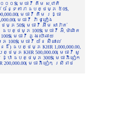
០០០$, មេធាវី គីម សុជាតិ
ល់ ច័ន្ទតារា ឧបត្ថម្ភ ៥0$,
,000.00, មេធាវី គឹម រដ្ធា
.00, មេធាវី វ៉ា ជូទៀង
្ភ 50$, មេធាវី អ៊ឹម សារ៉ាត់
ឧបត្ថម្ភ 100$, មេធាវី អ៊ុំ ម៉ាណិត
00$, មេធាវី ភួង ប៉ោឆាយ
100$, មេធាវី យ័ន ស៊ីណាល់
េនដ៏) ឧបត្ថម្ភ KHR 1,000,000.00,
ត្ថម្ភ KHR 500,000.00, មេធាវី សូ
 រដ្ឋា ឧបត្ថម្ភ 300$, មេធាវី ជៀក
00,000.00, មេធាវី ជៀក ស្រីនាថ