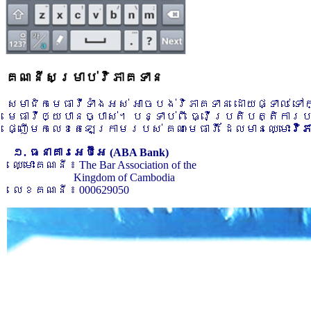
គណនីសម្រាប់វិភាគទាន
សមាជិកមេធាវីទាំងអស់ អាចបង់វិភាគទាន ដោយផ្ទាល់ ទ
មេធាវីឲ្យបានច្បាស់។ បន្ទាប់ពី ធ្វើប្រតិបត្តិការ
ផ្ញើមកលេខតេឡេក្រាមរបស់ គណៈមេធាវី ដែលមានឈ្មោះ
វិ
១. ធនាគារអេប៊ីអេ (ABA Bank)
ឈ្មោះគណនី ៖ The Bar Association of the
Kingdom of Cambodia
លេខគណនី ៖ 000629050