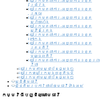
ចៅក្រមតុលាការ-អយ្យការខេត្ត
ព្រៃវែង
ចៅក្រមតុលាការ-អយ្យការខេត្ត
ក្រចេះ
ចៅក្រមតុលាការ-អយ្យការខេត្ត
ស្វាយរៀង
ចៅក្រមតុលាការ-អយ្យការខេត្ត
ស្ទឹងត្រែង
ចៅក្រមតុលាការ-អយ្យការខេត្ត
កោះកុង
ចៅក្រមតុលាការ-អយ្យការខេត្ត
រតនគិរី
ចៅក្រមតុលាការ-អយ្យការខេត្ត
មណ្ឌលគិរី
ចៅក្រមតុលាការ-អយ្យការខេត្តព្រះ
វិហា
ចៅក្រមតាមស្ថាប័នផ្សេងៗ
ចៅក្រមនៅក្រសួងយុត្តិធម៌
ចៅក្រមតាមស្ថាប័នផ្សេងៗ
ស្ថិតិមេធាវី
សិ្ថតិសរុបការិយាល័យមេធាវីទាំងអស់​
កម្មវិធីបញ្ជីឈ្មោះមេធាវី