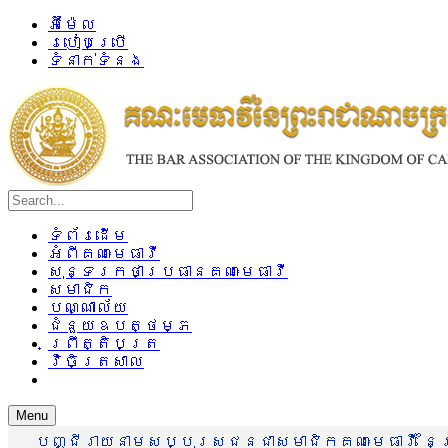
អ៊ីម៉ែល
របៀបប្រើ
ទំនាក់ទំនង
ទំព័រដើម
អំពីគណៈមេធាវី
សុន្ទរកថាប្រធានគណៈមេធាវី
សមាជិក
បណ្ណាល័យ
ជំនួយឧបត្ថម្ភ
ព្រឹត្តិបត្រ
វិចិត្រសាល
Menu
បញ្ជីរាយនាមសប្បុរសជនជាសមាជិកគណៈមេធាវី នៃព្