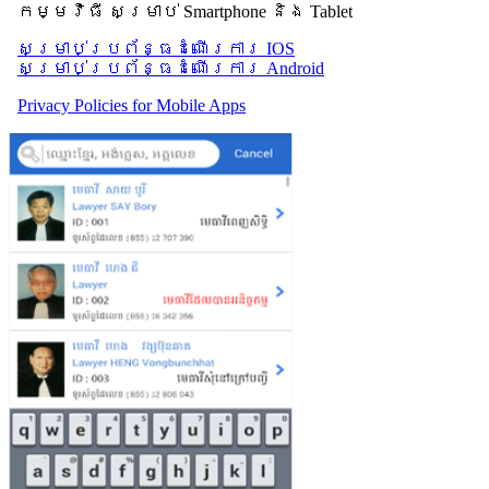
កម្មវិធី សម្រាប់ Smartphone និង Tablet
សម្រាប់​ប្រព័ន្ធដំណើរការ IOS
សម្រាប់​ប្រព័ន្ធដំណើរការ Android
Privacy Policies for Mobile Apps