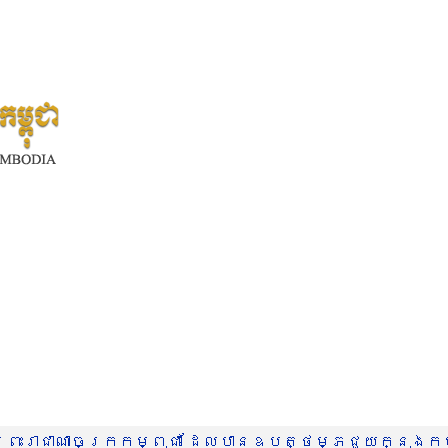
រះរាជាណាចក្រកម្ពុជា ដែលបានឧបត្ថម្ភជួយក្នុងកម