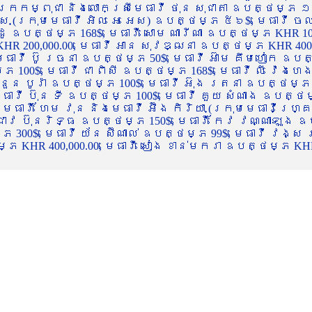
ចក្រកម្ពុជា និងលោកស្រីមេធាវី ថុន សុជាតា ឧបត្ថម្ភ ១
្ស (ក្រុមមេធាវី អិល អេ អេស) ឧបត្ថម្ភ ៥៦$, មេធាវី ច
ាដូ ឧបត្ថម្ភ 168$, មេធាវី សោម ណារីណា ឧបត្ថម្ភ KHR 100
R 200,000.00, មេធាវី អាន សុវឌ្ឍនា ឧបត្ថម្ភ KHR 400,000
ធាវី ប៊ូ រចនា ឧបត្ថម្ភ 50$, មេធាវី អ៊ាម គឹមហៀក ឧបត្ថម
00$, មេធាវី ជា ពិសី ឧបត្ថម្ភ 168$, មេធាវី លី វ៉េងហេង 
 នួន បូរ៉ា ឧបត្ថម្ភ 100$, មេធាវី អ៊ុង រតនា ឧបត្ថម្ភ 1
ាវី ប៊ុន ទី ឧបត្ថម្ភ 100$, មេធាវី គួយ សំណាង ឧបត្ថម្ភ 
ធាវី ហែម វុន និងមេធាវី អ៊ឹង កិរិយា (ក្រុមមេធាវីហ្គ្រ
ី ជាវ ប៊ុនរិទ្ធ ឧបត្ថម្ភ 150$, មេធាវី កែវ វណ្ណាឡុង ឧប
្ភ 300$, មេធាវី យ័ន ស៊ីណាល់ ឧបត្ថម្ភ 99$, មេធាវី វង្ស
 KHR 400,000.00, មេធាវី សៀង ខាន់មករា ឧបត្ថម្ភ KHR 2