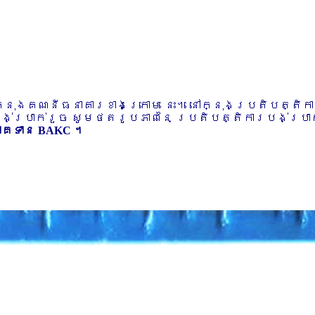
ៅក្នុងគណនីធនាគារខាងក្រោម នេះ។ នៅក្នុងប្រតិបត្តិ
បង់ប្រាក់រួច សូមថតរូបភាពនៃ ប្រតិបត្តិការបង់ប្រាក់
ភាគទាន BAKC ។