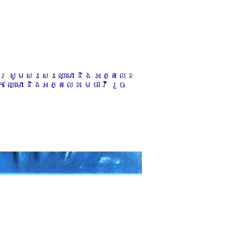
ការ សូមសរសេរឈ្មោះ និង អត្តលេខ
 ឈ្មោះ និងអត្តលេខ មេធាវី រួច