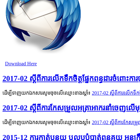
Download Here
2017-02 ស្តីពីការលើកទឹកចិត្តផ្នែកពន្ធដារចំពោះការច
ដើម្បីទាញយកឯកសារសូមចុចលើឈ្មោះខាងស្តាំ៖
2017-02 ស្តីពីការលើកទឹកចិ
2017-02 ស្តីពីការកែសម្រួលអត្រាអាករនាំចេញលើមុ
ដើម្បីទាញយកឯកសារសូមចុចលើឈ្មោះខាងស្តាំ៖
2017-02 ស្តីពីការកែសម្រ
2015-12 ការកាត់បន្ថយ ឬលុបបំបាត់ពន្ធគយ អនុក្រ