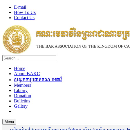
E-mail
How To Us
Contact Us
Home
About BAKC
សុន្ទរកថាប្រធានគណៈមេធាវី
Members
Library
Donation
Bulletins
Gallery
Menu