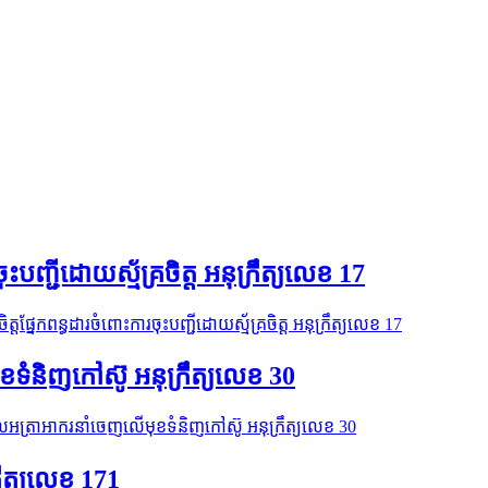
ុះបញ្ជីដោយស្ម័គ្រចិត្ត អនុក្រឹត្យលេខ 17
ត្តផ្នែកពន្ធដារចំពោះការចុះបញ្ជីដោយស្ម័គ្រចិត្ត អនុក្រឹត្យលេខ 17
ខទំនិញកៅស៊ូ អនុក្រឹត្យលេខ 30
ួលអត្រាអាករនាំចេញលើមុខទំនិញកៅស៊ូ អនុក្រឹត្យលេខ 30
ឹត្យលេខ 171