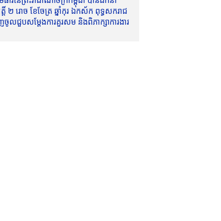
ាវីនៃព្រះរាជាណាចក្រកម្ពុជា បានដឹកនាំ
៍ ២ រោច ខែចែត្រ ឆ្នាំកុរ ឯកស័ក ពុទ្ធសករាជ
ញចូលជួបសម្តែងការគួរសម និងពិភាក្សាការងារ