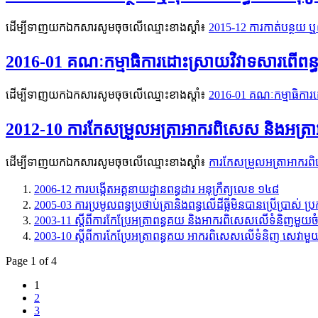
ដើម្បីទាញយកឯកសារសូមចុចលើឈ្មោះខាងស្តាំ៖
2015-12 ការកាត់បន្ថយ ឬ
2016-01 គណៈកម្មាធិការដោះស្រាយវិវាទសារពើពន្ធ 
ដើម្បីទាញយកឯកសារសូមចុចលើឈ្មោះខាងស្តាំ៖
2016-01 គណៈកម្មាធិការដោ
2012-10 ការកែសម្រួលអត្រាអាករពិសេស និងអត្រា
ដើម្បីទាញយកឯកសារសូមចុចលើឈ្មោះខាងស្តាំ៖
ការកែសម្រួលអត្រាអាករពិ
2006-12 ការបង្កើតអគ្គនាយដ្ឋានពន្ធដារ អនុក្រឹត្យលេខ ១៤៨
2005-03 ការប្រមូលពន្ធប្រថាប់ត្រានិងពន្ធលើដីធ្លីមិនបានប្រើប្រាស
2003-11 ស្តីពីការកែប្រែអត្រាពន្ធគយ និងអាករពិសេសលើទំនិញមួយ
2003-10 ស្តីពីការកែប្រែអត្រាពន្ធគយ អាករពិសេសលើទំនិញ សេវ
Page 1 of 4
1
2
3