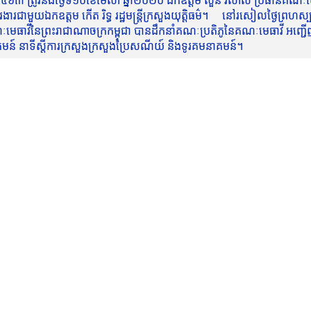
៥៦៣ ត្រូវនឹងថ្ងៃទី១០ខែមេសា ឆ្នាំ២០២០ ឯកឧត្តម សួន វិសាល ប្រធានគណៈមេធ
មួយឯកឧត្តម កើត រិទ្ធ រដ្ឋមន្ត្រីក្រសួងយុត្តិធម៌។ នៅរសៀលថ្ងៃព្រហស្បត្តិ
មេធាវីនៃព្រះរាជាណាចក្រកម្ពុជា បានដឹកនាំគណៈប្រតិភូនៃគណៈមេធាវី អញ្ជើ
នាគមន៍ នាទីស្តីការក្រសួងក្រសួងប្រៃសណីយ៍ និងទូរគមនាគមន៍។