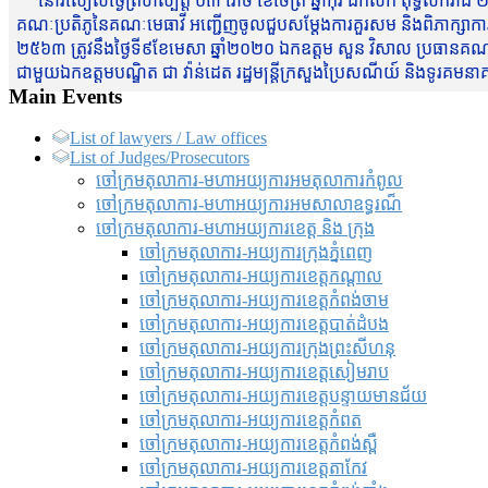
នៅរសៀលថ្ងៃព្រហស្បត្តិ៍ ០៣ រោច ខែចែត្រ ឆ្នាំកុរ ឯកស័ក ពុទ្ធសករាជ ២
គណៈប្រតិភូនៃគណៈមេធាវី អញ្ជើញចូលជួបសម្តែងការគួរសម និងពិភាក្សាការងារជា
២៥៦៣ ត្រូវនឹងថ្ងៃទី៩ខែមេសា ឆ្នាំ២០២០ ឯកឧត្តម សួន វិសាល ប្រធានគណៈ
ជាមួយឯកឧត្តមបណ្ឌិត ជា វ៉ាន់ដេត រដ្ឋមន្រ្តីក្រសួងប្រៃសណីយ៍ និងទូរគម
Main Events
List of lawyers / Law offices
List of Judges/Prosecutors
ចៅក្រមតុលាការ-មហាអយ្យការអមតុលាការកំពូល
ចៅក្រមតុលាការ-មហាអយ្យការអមសាលាឧទ្ធរណ៏
ចៅក្រមតុលាការ-មហាអយ្យការខេត្ត និង ក្រុង
ចៅក្រមតុលាការ-អយ្យការក្រុងភ្នំពេញ
ចៅក្រមតុលាការ-អយ្យការខេត្តកណ្តាល
ចៅក្រមតុលាការ-អយ្យការខេត្តកំពង់ចាម
ចៅក្រមតុលាការ-អយ្យការខេត្តបាត់ដំបង
ចៅក្រមតុលាការ-អយ្យការ​ក្រុងព្រះសីហនុ
ចៅក្រមតុលាការ-អយ្យការខេត្តសៀមរាប
ចៅក្រមតុលាការ-អយ្យការខេត្តបន្ទាយមានជ័យ
ចៅក្រមតុលាការ-អយ្យការខេត្តកំពត
ចៅក្រមតុលាការ-អយ្យការខេត្តកំពង់ស្ពឺ
ចៅក្រមតុលាការ-អយ្យការខេត្តតាកែវ