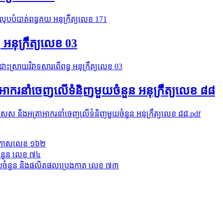
លុបបំបាត់ពន្ធគយ អនុក្រឹត្យលេខ 171
អនុក្រឹត្យលេខ 03
ះស្រាយវិវាទសារពើពន្ធ អនុក្រឹត្យលេខ 03
អាករនាំចេញលើទំនិញមួយចំនួន អនុក្រឹត្យលេខ ៨៨
សេស និងអត្រាអាករនាំចេញលើទំនិញមួយចំនួន អនុក្រឹត្យលេខ ៨៨.pdf
់ ប្រកាសលេខ ១៦២
ចំនួន លេខ ៧៤
ាមួយចំនួន និងផលិតផលប្រេងកាត លេខ ៧៣