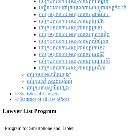
ចៅក្រមតុលាការ-អយ្យការខេត្តកំពង់ឆ្នាំង
បញ្ជីរាយនាមចៅក្រមតុលាការ-អយ្យការខេត្តកំពង់ធំ
ចៅក្រមតុលាការ-អយ្យការខេត្តពោធិ៍សាត់
ចៅក្រមតុលាការ-អយ្យការខេត្តព្រៃវែង
ចៅក្រមតុលាការ-អយ្យការខេត្តក្រចេះ
ចៅក្រមតុលាការ-អយ្យការខេត្តស្វាយរៀង
ចៅក្រមតុលាការ-អយ្យការខេត្តស្ទឹងត្រែង
ចៅក្រមតុលាការ-អយ្យការខេត្តកោះកុង
ចៅក្រមតុលាការ-អយ្យការខេត្តរតនគិរី
ចៅក្រមតុលាការ-អយ្យការខេត្តមណ្ឌលគិរី
ចៅក្រមតុលាការ-អយ្យការខេត្តព្រះវិហា
ចៅក្រមតាមស្ថាប័នផ្សេងៗ
ចៅក្រមនៅក្រសួងយុត្តិធម៌
ចៅក្រមតាមស្ថាប័នផ្សេងៗ
Statistics of Lawyers
Statistics of all law offices
Lawyer List Program
Program for Smartphone and Tablet