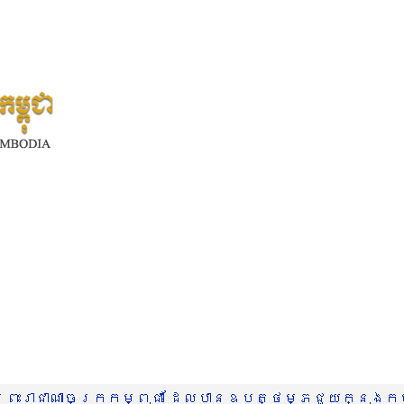
រះរាជាណាចក្រកម្ពុជា ដែលបានឧបត្ថម្ភជួយក្នុងកម