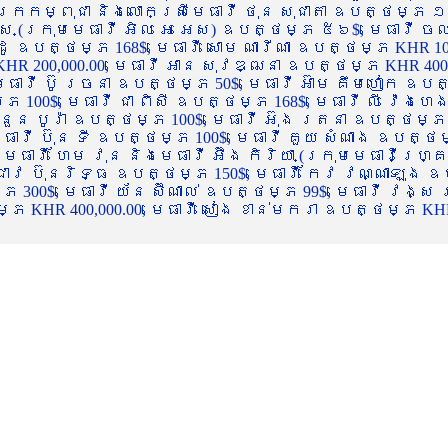
ចក្រកម្ពុជា និងលោកស្រីមេធាវី ថុន សុជាតា ឧបត្ថម្ភ ១
្ស (ក្រុមមេធាវី អិល អេ អេស) ឧបត្ថម្ភ ៥៦$, មេធាវី ច
ាដូ ឧបត្ថម្ភ 168$, មេធាវី សោម ណារីណា ឧបត្ថម្ភ KHR 100
R 200,000.00, មេធាវី អាន សុវឌ្ឍនា ឧបត្ថម្ភ KHR 400,000
ធាវី ប៊ូ រចនា ឧបត្ថម្ភ 50$, មេធាវី អ៊ាម គឹមហៀក ឧបត្ថម
00$, មេធាវី ជា ពិសី ឧបត្ថម្ភ 168$, មេធាវី លី វ៉េងហេង 
 នួន បូរ៉ា ឧបត្ថម្ភ 100$, មេធាវី អ៊ុង រតនា ឧបត្ថម្ភ 1
ាវី ប៊ុន ទី ឧបត្ថម្ភ 100$, មេធាវី គួយ សំណាង ឧបត្ថម្ភ 
ធាវី ហែម វុន និងមេធាវី អ៊ឹង កិរិយា (ក្រុមមេធាវីហ្គ្រ
ី ជាវ ប៊ុនរិទ្ធ ឧបត្ថម្ភ 150$, មេធាវី កែវ វណ្ណាឡុង ឧប
្ភ 300$, មេធាវី យ័ន ស៊ីណាល់ ឧបត្ថម្ភ 99$, មេធាវី វង្ស
 KHR 400,000.00, មេធាវី សៀង ខាន់មករា ឧបត្ថម្ភ KHR 2