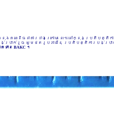
ៅក្នុងគណនីធនាគារខាងក្រោម នេះ។ នៅក្នុងប្រតិបត្តិ
បង់ប្រាក់រួច សូមថតរូបភាពនៃ ប្រតិបត្តិការបង់ប្រាក់
ភាគទាន BAKC ។