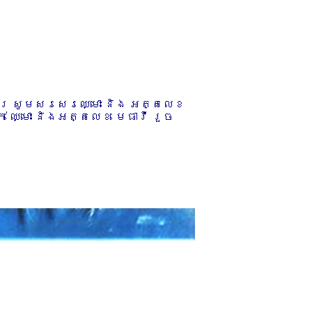
ការ សូមសរសេរឈ្មោះ និង អត្តលេខ
 ឈ្មោះ និងអត្តលេខ មេធាវី រួច