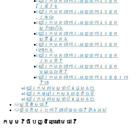
ចៅក្រមតុលាការ-អយ្យការខេត្ត
ព្រៃវែង
ចៅក្រមតុលាការ-អយ្យការខេត្ត
ក្រចេះ
ចៅក្រមតុលាការ-អយ្យការខេត្ត
ស្វាយរៀង
ចៅក្រមតុលាការ-អយ្យការខេត្ត
ស្ទឹងត្រែង
ចៅក្រមតុលាការ-អយ្យការខេត្ត
កោះកុង
ចៅក្រមតុលាការ-អយ្យការខេត្ត
រតនគិរី
ចៅក្រមតុលាការ-អយ្យការខេត្ត
មណ្ឌលគិរី
ចៅក្រមតុលាការ-អយ្យការខេត្តព្រះ
វិហា
ចៅក្រមតាមស្ថាប័នផ្សេងៗ
ចៅក្រមនៅក្រសួងយុត្តិធម៌
ចៅក្រមតាមស្ថាប័នផ្សេងៗ
ស្ថិតិមេធាវី
សិ្ថតិសរុបការិយាល័យមេធាវីទាំងអស់​
កម្មវិធីបញ្ជីឈ្មោះមេធាវី