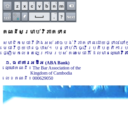
គណនីសម្រាប់វិភាគទាន
សមាជិកមេធាវីទាំងអស់ អាចបង់វិភាគទាន ដោយផ្ទាល់ ទ
មេធាវីឲ្យបានច្បាស់។ បន្ទាប់ពី ធ្វើប្រតិបត្តិការ
ផ្ញើមកលេខតេឡេក្រាមរបស់ គណៈមេធាវី ដែលមានឈ្មោះ
វិ
១. ធនាគារអេប៊ីអេ (ABA Bank)
ឈ្មោះគណនី ៖ The Bar Association of the
Kingdom of Cambodia
លេខគណនី ៖ 000629050