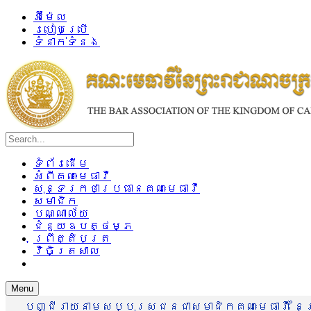
អ៊ីម៉ែល
របៀបប្រើ
ទំនាក់ទំនង
ទំព័រដើម
អំពីគណៈមេធាវី
សុន្ទរកថាប្រធានគណៈមេធាវី
សមាជិក
បណ្ណាល័យ
ជំនួយឧបត្ថម្ភ
ព្រឹត្តិបត្រ
វិចិត្រសាល
Menu
បញ្ជីរាយនាមសប្បុរសជនជាសមាជិកគណៈមេធាវី នៃព្