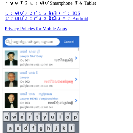
កម្មវិធី សម្រាប់ Smartphone និង Tablet
សម្រាប់​ប្រព័ន្ធដំណើរការ IOS
សម្រាប់​ប្រព័ន្ធដំណើរការ Android
Privacy Policies for Mobile Apps