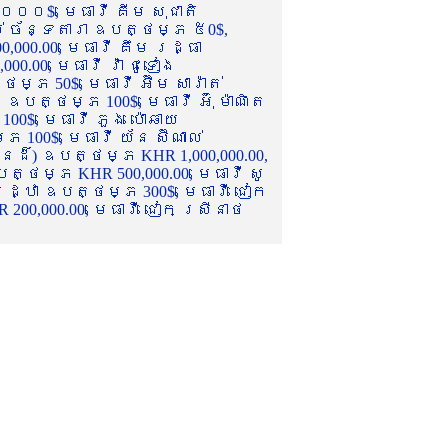
០០០$, មេធាវី គីម សុជាតិ
ល់ ច័ន្ទតារា ឧបត្ថម្ភ ៥0$,
,000.00, មេធាវី គឹម រដ្ធា
.00, មេធាវី វ៉ា ជូទៀង
្ភ 50$, មេធាវី អ៊ឹម សារ៉ាត់
ឧបត្ថម្ភ 100$, មេធាវី អ៊ុំ ម៉ាណិត
00$, មេធាវី ភួង ប៉ោឆាយ
100$, មេធាវី យ័ន ស៊ីណាល់
េនដ៏) ឧបត្ថម្ភ KHR 1,000,000.00,
ត្ថម្ភ KHR 500,000.00, មេធាវី សូ
 រដ្ឋា ឧបត្ថម្ភ 300$, មេធាវី ជៀក
00,000.00, មេធាវី ជៀក ស្រីនាថ