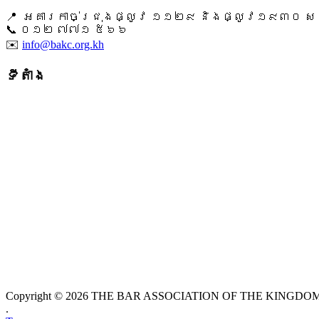
📍 អគារកាច់ជ្រុងផ្លូវ ១១២៩ និងផ្លូវ១៩៣០ សង្ក
📞 ​០១២ ៧៧១ ៥៦៦
✉️
info@bakc.org.kh
ទីតាំង
Copyright © 2026 THE BAR ASSOCIATION OF THE KINGDOM O
.