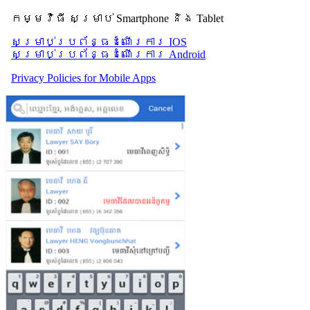
កម្មវិធី សម្រាប់ Smartphone និង Tablet
សម្រាប់​ប្រព័ន្ធដំណើរការ IOS
សម្រាប់​ប្រព័ន្ធដំណើរការ Android
Privacy Policies for Mobile Apps