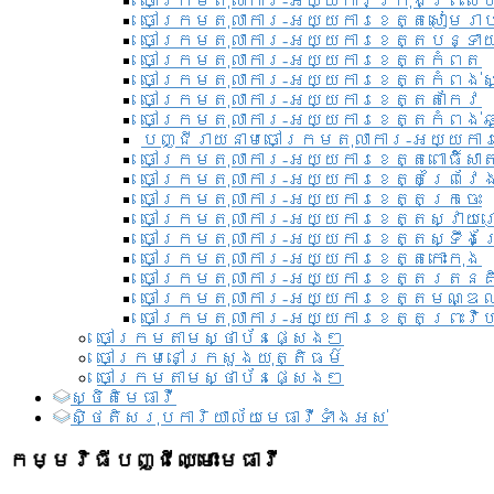
ចៅក្រមតុលាការ-អយ្យការ​ក្រុងព្រះសី
ចៅក្រមតុលាការ-អយ្យការខេត្តសៀមរា
ចៅក្រមតុលាការ-អយ្យការខេត្តបន្ទា
ចៅក្រមតុលាការ-អយ្យការខេត្តកំពត
ចៅក្រមតុលាការ-អយ្យការខេត្តកំពង់ស
ចៅក្រមតុលាការ-អយ្យការខេត្តតាកែវ
ចៅក្រមតុលាការ-អយ្យការខេត្តកំពង់ឆ្
បញ្ជីរាយនាមចៅក្រមតុលាការ-អយ្យការ
ចៅក្រមតុលាការ-អយ្យការខេត្តពោធិ៍សាត
ចៅក្រមតុលាការ-អយ្យការខេត្តព្រៃវែ
ចៅក្រមតុលាការ-អយ្យការខេត្តក្រចេះ
ចៅក្រមតុលាការ-អយ្យការខេត្តស្វាយ
ចៅក្រមតុលាការ-អយ្យការខេត្តស្ទឹងត
ចៅក្រមតុលាការ-អយ្យការខេត្តកោះកុង
ចៅក្រមតុលាការ-អយ្យការខេត្តរតនគ
ចៅក្រមតុលាការ-អយ្យការខេត្តមណ្ឌល
ចៅក្រមតុលាការ-អយ្យការខេត្តព្រះវិហ
ចៅក្រមតាមស្ថាប័នផ្សេងៗ
ចៅក្រមនៅក្រសួងយុត្តិធម៌
ចៅក្រមតាមស្ថាប័នផ្សេងៗ
ស្ថិតិមេធាវី
សិ្ថតិសរុបការិយាល័យមេធាវីទាំងអស់​
កម្មវិធីបញ្ជីឈ្មោះមេធាវី