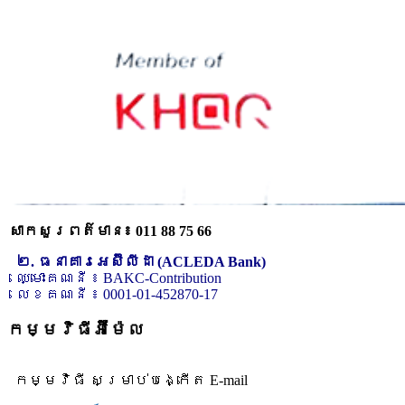
សាកសួរពត៌មាន៖ 011 88 75 66
២. ធនាគារអេស៊ីលីដា (ACLEDA Bank)
ឈ្មោះគណនី ៖ BAKC-Contribution
លេខគណនី ៖ 0001-01-452870-17
កម្មវិធីអ៊ីម៉ែល
កម្មវិធី សម្រាប់បង្កើត E-mail