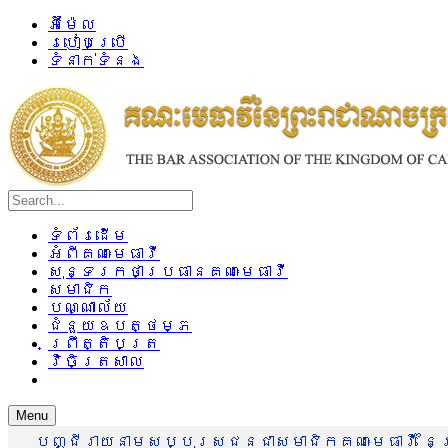
អ៊ីម៉ែល
របៀបប្រើ
ទំនាក់ទំនង
ទំព័រដើម
អំពីគណៈមេធាវី
សុន្ទរកថាប្រធានគណៈមេធាវី
សមាជិក
បណ្ណាល័យ
ជំនួយឧបត្ថម្ភ
ព្រឹត្តិបត្រ
វិចិត្រសាល
Menu
បញ្ជីរាយនាមសប្បុរសជនជាសមាជិកគណៈមេធាវី នៃព្