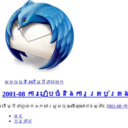
សូមចុចទីនេះដើម្បីទាញយក
2001-08 ការរៀបចំនិងការគ្រប់គ្
ដើម្បីទាញយកឯកសារសូមចុចលើឈ្មោះខាងស្តាំ៖ 2
001-08
មុន
បន្ទាប់