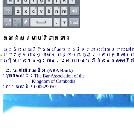
គណនីសម្រាប់វិភាគទាន
សមាជិកមេធាវីទាំងអស់ អាចបង់វិភាគទាន ដោយផ្ទាល់ ទ
មេធាវីឲ្យបានច្បាស់។ បន្ទាប់ពី ធ្វើប្រតិបត្តិការ
ផ្ញើមកលេខតេឡេក្រាមរបស់ គណៈមេធាវី ដែលមានឈ្មោះ
វិ
១. ធនាគារអេប៊ីអេ (ABA Bank)
ឈ្មោះគណនី ៖ The Bar Association of the
Kingdom of Cambodia
លេខគណនី ៖ 000629050