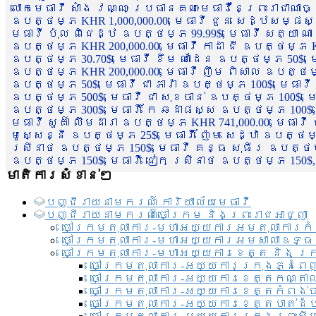
លោកមេធាវី សាំង វណ្ណៈ ប្រធានគណៈមេធាវីនៃព្រះរាជាណា
ឧបត្ថម្ភ KHR 1,000,000.00, មេធាវី ជួន សេដ្ឋសម្ផស
មេធាវី ប៉ុល ពិជេដ្ឋ ឧបត្ថម្ភ 99.99$, មេធាវី សត្យា ណ
ឧបត្ថម្ភ KHR 200,000.00, មេធាវី កាដា ជី ឧបត្ថម្ភ KH
ឧបត្ថម្ភ 30.70$, មេធាវី ខឹម ណាដែន ឧបត្ថម្ភ 50$, មេ
ឧបត្ថម្ភ KHR 200,000.00, មេធាវី ញឹម ពិសាល ឧបត្ថម្ភ 1
ឧបត្ថម្ភ 50$, មេធាវី ជា ភារ៉ា ឧបត្ថម្ភ 100$, មេធាវី
ឧបត្ថម្ភ 500$, មេធាវី ជា សុខចាន់ ឧបត្ថម្ភ 100$, មេធ
ឧបត្ថម្ភ 300$, មេធាវី កែ ឆដាផស្ស ឧបត្ថម្ភ 100$, មេ
មេធាវី សួគ៌ា លឹមដារា ឧបត្ថម្ភ KHR 741,000.00, មេធាវ
មូសេ្សន្នី ឧបត្ថម្ភ 25$, មេធាវី ញ៉ែម សេដ្ឋា ឧបត្ថម
ស្រីនាថ ឧបត្ថម្ភ 150$, មេធាវី គន្ធ សុធីរ ឧបត្ថម្ភ
ឧបត្ថម្ភ 150$, មេធាវី ជៀក ស្រីនាថ ឧបត្ថម្ភ 150$,
មាតិការសំខាន់ៗ
បញ្ជី​រាយ​នាមករណ៍ ការិយាល័យ​មេធាវី​
បញ្ជី​រាយ​នាមករណ៍​ចៅក្រម និងព្រះរាជអាជ្ញា
ចៅក្រមតុលាការ-មហាអយ្យការអមតុលាការកំ
ចៅក្រមតុលាការ-មហាអយ្យការអមសាលាឧទ្ធ
ចៅក្រមតុលាការ-មហាអយ្យការខេត្ត និង ក្
ចៅក្រមតុលាការ-អយ្យការក្រុងភ្នំពេ
ចៅក្រមតុលាការ-អយ្យការខេត្តកណ្តា
ចៅក្រមតុលាការ-អយ្យការខេត្តកំពង់
ចៅក្រមតុលាការ-អយ្យការខេត្តបាត់ដ