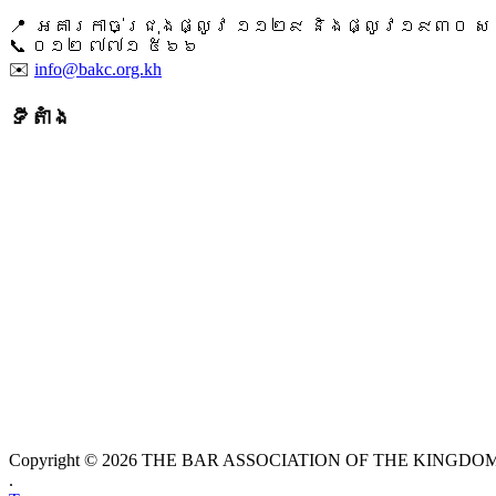
📍 អគារកាច់ជ្រុងផ្លូវ ១១២៩ និងផ្លូវ១៩៣០ សង្ក
📞 ​០១២ ៧៧១ ៥៦៦
✉️
info@bakc.org.kh
ទីតាំង
Copyright © 2026 THE BAR ASSOCIATION OF THE KINGDOM O
.