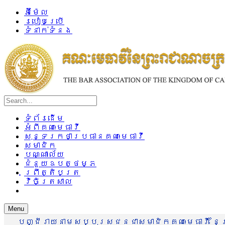
អ៊ីម៉ែល
របៀបប្រើ
ទំនាក់ទំនង
ទំព័រដើម
អំពីគណៈមេធាវី
សុន្ទរកថាប្រធានគណៈមេធាវី
សមាជិក
បណ្ណាល័យ
ជំនួយឧបត្ថម្ភ
ព្រឹត្តិបត្រ
វិចិត្រសាល
Menu
បញ្ជីរាយនាមសប្បុរសជនជាសមាជិកគណៈមេធាវី នៃព្