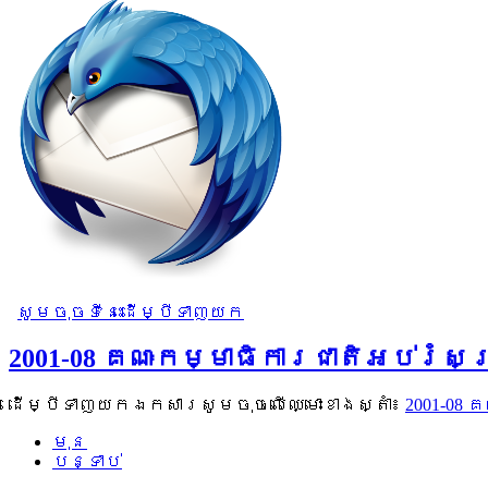
សូមចុចទីនេះដើម្បីទាញយក
2001-08 គណៈកម្មាធិការជាតិអប់រំសម
ដើម្បីទាញយកឯកសារសូមចុចលើឈ្មោះខាងស្តាំ៖
2001-08 
មុន
បន្ទាប់