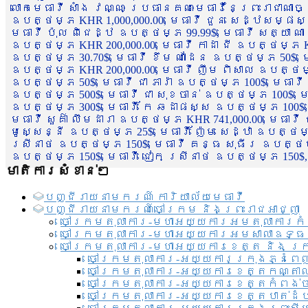
លោកមេធាវី សាំង វណ្ណៈ ប្រធានគណៈមេធាវីនៃព្រះរាជាណា
ឧបត្ថម្ភ KHR 1,000,000.00, មេធាវី ជួន សេដ្ឋសម្ផស
មេធាវី ប៉ុល ពិជេដ្ឋ ឧបត្ថម្ភ 99.99$, មេធាវី សត្យា ណ
ឧបត្ថម្ភ KHR 200,000.00, មេធាវី កាដា ជី ឧបត្ថម្ភ KH
ឧបត្ថម្ភ 30.70$, មេធាវី ខឹម ណាដែន ឧបត្ថម្ភ 50$, មេ
ឧបត្ថម្ភ KHR 200,000.00, មេធាវី ញឹម ពិសាល ឧបត្ថម្ភ 1
ឧបត្ថម្ភ 50$, មេធាវី ជា ភារ៉ា ឧបត្ថម្ភ 100$, មេធាវី
ឧបត្ថម្ភ 500$, មេធាវី ជា សុខចាន់ ឧបត្ថម្ភ 100$, មេធ
ឧបត្ថម្ភ 300$, មេធាវី កែ ឆដាផស្ស ឧបត្ថម្ភ 100$, មេ
មេធាវី សួគ៌ា លឹមដារា ឧបត្ថម្ភ KHR 741,000.00, មេធាវ
មូសេ្សន្នី ឧបត្ថម្ភ 25$, មេធាវី ញ៉ែម សេដ្ឋា ឧបត្ថម
ស្រីនាថ ឧបត្ថម្ភ 150$, មេធាវី គន្ធ សុធីរ ឧបត្ថម្ភ
ឧបត្ថម្ភ 150$, មេធាវី ជៀក ស្រីនាថ ឧបត្ថម្ភ 150$,
មាតិការសំខាន់ៗ
បញ្ជី​រាយ​នាមករណ៍ ការិយាល័យ​មេធាវី​
បញ្ជី​រាយ​នាមករណ៍​ចៅក្រម និងព្រះរាជអាជ្ញា
ចៅក្រមតុលាការ-មហាអយ្យការអមតុលាការកំ
ចៅក្រមតុលាការ-មហាអយ្យការអមសាលាឧទ្ធ
ចៅក្រមតុលាការ-មហាអយ្យការខេត្ត និង ក្
ចៅក្រមតុលាការ-អយ្យការក្រុងភ្នំពេ
ចៅក្រមតុលាការ-អយ្យការខេត្តកណ្តា
ចៅក្រមតុលាការ-អយ្យការខេត្តកំពង់
ចៅក្រមតុលាការ-អយ្យការខេត្តបាត់ដ