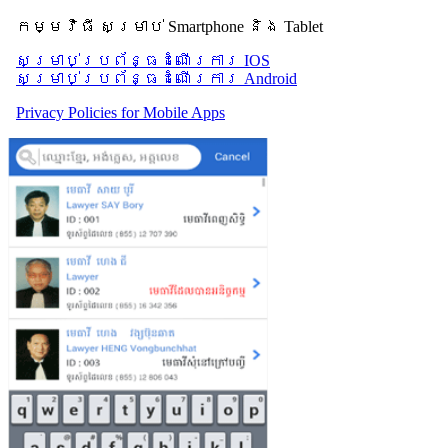
កម្មវិធី សម្រាប់ Smartphone និង Tablet
សម្រាប់​ប្រព័ន្ធដំណើរការ IOS
សម្រាប់​ប្រព័ន្ធដំណើរការ Android
Privacy Policies for Mobile Apps