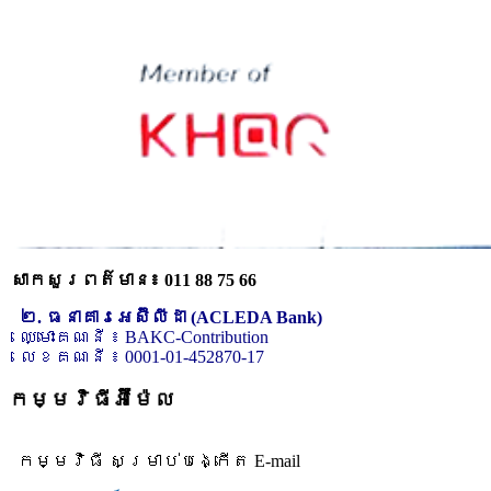
សាកសួរពត៌មាន៖ 011 88 75 66
២. ធនាគារអេស៊ីលីដា (ACLEDA Bank)
ឈ្មោះគណនី ៖ BAKC-Contribution
លេខគណនី ៖ 0001-01-452870-17
កម្មវិធីអ៊ីម៉ែល
កម្មវិធី សម្រាប់បង្កើត E-mail