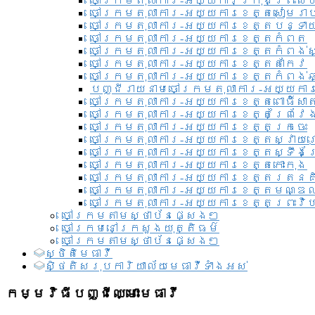
ចៅក្រមតុលាការ-អយ្យការ​ក្រុងព្រះសី
ចៅក្រមតុលាការ-អយ្យការខេត្តសៀមរា
ចៅក្រមតុលាការ-អយ្យការខេត្តបន្ទា
ចៅក្រមតុលាការ-អយ្យការខេត្តកំពត
ចៅក្រមតុលាការ-អយ្យការខេត្តកំពង់ស
ចៅក្រមតុលាការ-អយ្យការខេត្តតាកែវ
ចៅក្រមតុលាការ-អយ្យការខេត្តកំពង់ឆ្
បញ្ជីរាយនាមចៅក្រមតុលាការ-អយ្យការ
ចៅក្រមតុលាការ-អយ្យការខេត្តពោធិ៍សាត
ចៅក្រមតុលាការ-អយ្យការខេត្តព្រៃវែ
ចៅក្រមតុលាការ-អយ្យការខេត្តក្រចេះ
ចៅក្រមតុលាការ-អយ្យការខេត្តស្វាយ
ចៅក្រមតុលាការ-អយ្យការខេត្តស្ទឹងត
ចៅក្រមតុលាការ-អយ្យការខេត្តកោះកុង
ចៅក្រមតុលាការ-អយ្យការខេត្តរតនគ
ចៅក្រមតុលាការ-អយ្យការខេត្តមណ្ឌល
ចៅក្រមតុលាការ-អយ្យការខេត្តព្រះវិហ
ចៅក្រមតាមស្ថាប័នផ្សេងៗ
ចៅក្រមនៅក្រសួងយុត្តិធម៌
ចៅក្រមតាមស្ថាប័នផ្សេងៗ
ស្ថិតិមេធាវី
សិ្ថតិសរុបការិយាល័យមេធាវីទាំងអស់​
កម្មវិធីបញ្ជីឈ្មោះមេធាវី