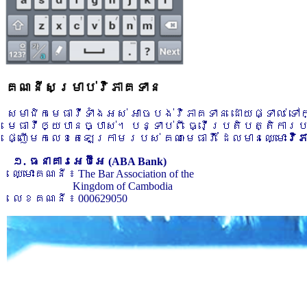
គណនីសម្រាប់វិភាគទាន
សមាជិកមេធាវីទាំងអស់ អាចបង់វិភាគទាន ដោយផ្ទាល់ ទ
មេធាវីឲ្យបានច្បាស់។ បន្ទាប់ពី ធ្វើប្រតិបត្តិការ
ផ្ញើមកលេខតេឡេក្រាមរបស់ គណៈមេធាវី ដែលមានឈ្មោះ
វិ
១. ធនាគារអេប៊ីអេ (ABA Bank)
ឈ្មោះគណនី ៖ The Bar Association of the
Kingdom of Cambodia
លេខគណនី ៖ 000629050