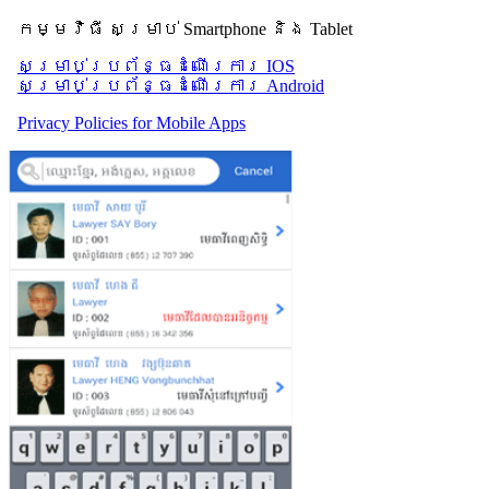
កម្មវិធី សម្រាប់ Smartphone និង Tablet
សម្រាប់​ប្រព័ន្ធដំណើរការ IOS
សម្រាប់​ប្រព័ន្ធដំណើរការ Android
Privacy Policies for Mobile Apps