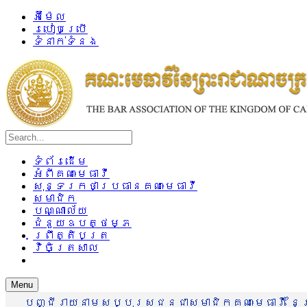
អ៊ីម៉ែល
របៀបប្រើ
ទំនាក់ទំនង
ទំព័រដើម
អំពីគណៈមេធាវី
សុន្ទរកថាប្រធានគណៈមេធាវី
សមាជិក
បណ្ណាល័យ
ជំនួយឧបត្ថម្ភ
ព្រឹត្តិបត្រ
វិចិត្រសាល
Menu
បញ្ជីរាយនាមសប្បុរសជនជាសមាជិកគណៈមេធាវី នៃព្