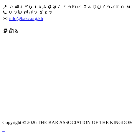
📍 អគារកាច់ជ្រុងផ្លូវ ១១២៩ និងផ្លូវ១៩៣០ សង្ក
📞 ​០១២ ៧៧១ ៥៦៦
✉️
info@bakc.org.kh
ទីតាំង
Copyright © 2026 THE BAR ASSOCIATION OF THE KINGDOM O
.