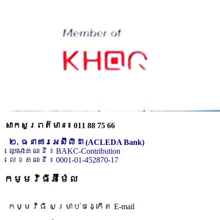
សាកសួរពត៌មាន៖ 011 88 75 66
២. ធនាគារអេស៊ីលីដា (ACLEDA Bank)
ឈ្មោះគណនី ៖ BAKC-Contribution
លេខគណនី ៖ 0001-01-452870-17
កម្មវិធីអ៊ីម៉ែល
កម្មវិធី សម្រាប់បង្កើត E-mail