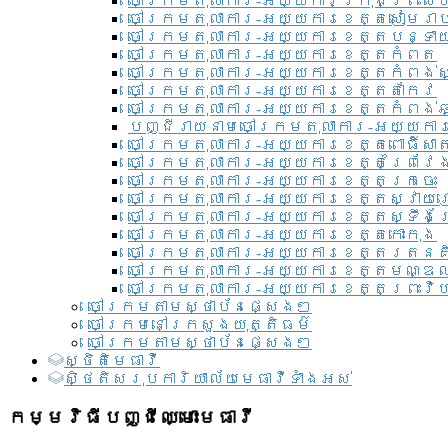
ចៅក្រមតុលាការ-អយ្យការ​ក្រុងព្រះសី
ចៅក្រមតុលាការ-អយ្យការខេត្តសៀមរា
ចៅក្រមតុលាការ-អយ្យការខេត្តបន្ទា
ចៅក្រមតុលាការ-អយ្យការខេត្តកំពត
ចៅក្រមតុលាការ-អយ្យការខេត្តកំពង់ស
ចៅក្រមតុលាការ-អយ្យការខេត្តតាកែវ
ចៅក្រមតុលាការ-អយ្យការខេត្តកំពង់ឆ្
បញ្ជីរាយនាមចៅក្រមតុលាការ-អយ្យការ
ចៅក្រមតុលាការ-អយ្យការខេត្តពោធិ៍សាត
ចៅក្រមតុលាការ-អយ្យការខេត្តព្រៃវែ
ចៅក្រមតុលាការ-អយ្យការខេត្តក្រចេះ
ចៅក្រមតុលាការ-អយ្យការខេត្តស្វាយ
ចៅក្រមតុលាការ-អយ្យការខេត្តស្ទឹងត
ចៅក្រមតុលាការ-អយ្យការខេត្តកោះកុង
ចៅក្រមតុលាការ-អយ្យការខេត្តរតនគ
ចៅក្រមតុលាការ-អយ្យការខេត្តមណ្ឌល
ចៅក្រមតុលាការ-អយ្យការខេត្តព្រះវិហ
ចៅក្រមតាមស្ថាប័នផ្សេងៗ
ចៅក្រមនៅក្រសួងយុត្តិធម៌
ចៅក្រមតាមស្ថាប័នផ្សេងៗ
ស្ថិតិមេធាវី
សិ្ថតិសរុបការិយាល័យមេធាវីទាំងអស់​
កម្មវិធីបញ្ជីឈ្មោះមេធាវី