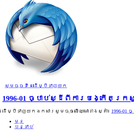
សូមចុចទីនេះដើម្បីទាញយក
1996-01 ច្បាប់ស្ដីពីការបង្កើតក្
ដើម្បីទាញយកឯកសារសូមចុចលើឈ្មោះខាងស្តាំ៖
1996-01 
មុន
បន្ទាប់