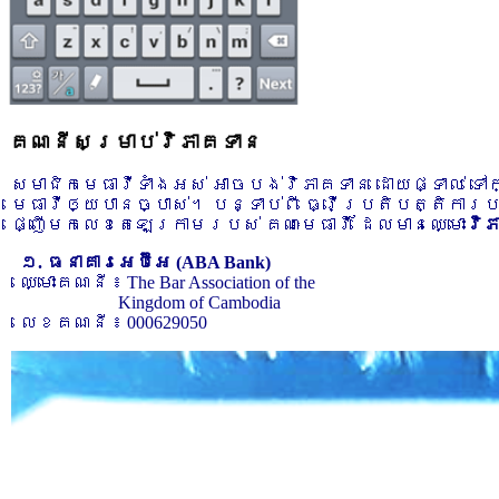
គណនីសម្រាប់វិភាគទាន
សមាជិកមេធាវីទាំងអស់ អាចបង់វិភាគទាន ដោយផ្ទាល់ ទ
មេធាវីឲ្យបានច្បាស់។ បន្ទាប់ពី ធ្វើប្រតិបត្តិការ
ផ្ញើមកលេខតេឡេក្រាមរបស់ គណៈមេធាវី ដែលមានឈ្មោះ
វិ
១. ធនាគារអេប៊ីអេ (ABA Bank)
ឈ្មោះគណនី ៖ The Bar Association of the
Kingdom of Cambodia
លេខគណនី ៖ 000629050