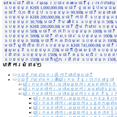
លោកមេធាវី សាំង វណ្ណៈ ប្រធានគណៈមេធាវីនៃព្រះរាជាណា
ឧបត្ថម្ភ KHR 1,000,000.00, មេធាវី ជួន សេដ្ឋសម្ផស
មេធាវី ប៉ុល ពិជេដ្ឋ ឧបត្ថម្ភ 99.99$, មេធាវី សត្យា ណ
ឧបត្ថម្ភ KHR 200,000.00, មេធាវី កាដា ជី ឧបត្ថម្ភ KH
ឧបត្ថម្ភ 30.70$, មេធាវី ខឹម ណាដែន ឧបត្ថម្ភ 50$, មេ
ឧបត្ថម្ភ KHR 200,000.00, មេធាវី ញឹម ពិសាល ឧបត្ថម្ភ 1
ឧបត្ថម្ភ 50$, មេធាវី ជា ភារ៉ា ឧបត្ថម្ភ 100$, មេធាវី
ឧបត្ថម្ភ 500$, មេធាវី ជា សុខចាន់ ឧបត្ថម្ភ 100$, មេធ
ឧបត្ថម្ភ 300$, មេធាវី កែ ឆដាផស្ស ឧបត្ថម្ភ 100$, មេ
មេធាវី សួគ៌ា លឹមដារា ឧបត្ថម្ភ KHR 741,000.00, មេធាវ
មូសេ្សន្នី ឧបត្ថម្ភ 25$, មេធាវី ញ៉ែម សេដ្ឋា ឧបត្ថម
ស្រីនាថ ឧបត្ថម្ភ 150$, មេធាវី គន្ធ សុធីរ ឧបត្ថម្ភ
ឧបត្ថម្ភ 150$, មេធាវី ជៀក ស្រីនាថ ឧបត្ថម្ភ 150$,
មាតិការសំខាន់ៗ
បញ្ជី​រាយ​នាមករណ៍ ការិយាល័យ​មេធាវី​
បញ្ជី​រាយ​នាមករណ៍​ចៅក្រម និងព្រះរាជអាជ្ញា
ចៅក្រមតុលាការ-មហាអយ្យការអមតុលាការកំ
ចៅក្រមតុលាការ-មហាអយ្យការអមសាលាឧទ្ធ
ចៅក្រមតុលាការ-មហាអយ្យការខេត្ត និង ក្
ចៅក្រមតុលាការ-អយ្យការក្រុងភ្នំពេ
ចៅក្រមតុលាការ-អយ្យការខេត្តកណ្តា
ចៅក្រមតុលាការ-អយ្យការខេត្តកំពង់
ចៅក្រមតុលាការ-អយ្យការខេត្តបាត់ដ