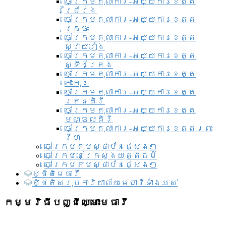
ចៅក្រមតុលាការ-អយ្យការខេត្ត
ព្រៃវែង
ចៅក្រមតុលាការ-អយ្យការខេត្ត
ក្រចេះ
ចៅក្រមតុលាការ-អយ្យការខេត្ត
ស្វាយរៀង
ចៅក្រមតុលាការ-អយ្យការខេត្ត
ស្ទឹងត្រែង
ចៅក្រមតុលាការ-អយ្យការខេត្ត
កោះកុង
ចៅក្រមតុលាការ-អយ្យការខេត្ត
រតនគិរី
ចៅក្រមតុលាការ-អយ្យការខេត្ត
មណ្ឌលគិរី
ចៅក្រមតុលាការ-អយ្យការខេត្តព្រះ
វិហា
ចៅក្រមតាមស្ថាប័នផ្សេងៗ
ចៅក្រមនៅក្រសួងយុត្តិធម៌
ចៅក្រមតាមស្ថាប័នផ្សេងៗ
ស្ថិតិមេធាវី
សិ្ថតិសរុបការិយាល័យមេធាវីទាំងអស់​
កម្មវិធីបញ្ជីឈ្មោះមេធាវី