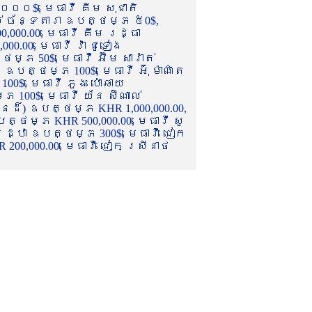
០០០$, មេធាវី គីម សុជាតិ
ល់ ច័ន្ទតារា ឧបត្ថម្ភ ៥0$,
,000.00, មេធាវី គឹម រដ្ធា
.00, មេធាវី វ៉ា ជូទៀង
្ភ 50$, មេធាវី អ៊ឹម សារ៉ាត់
ឧបត្ថម្ភ 100$, មេធាវី អ៊ុំ ម៉ាណិត
00$, មេធាវី ភួង ប៉ោឆាយ
100$, មេធាវី យ័ន ស៊ីណាល់
េនដ៏) ឧបត្ថម្ភ KHR 1,000,000.00,
ត្ថម្ភ KHR 500,000.00, មេធាវី សូ
 រដ្ឋា ឧបត្ថម្ភ 300$, មេធាវី ជៀក
00,000.00, មេធាវី ជៀក ស្រីនាថ