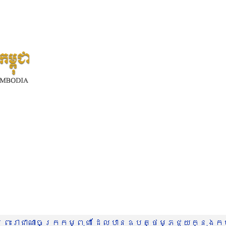
រះរាជាណាចក្រកម្ពុជា ដែលបានឧបត្ថម្ភជួយក្នុងកម