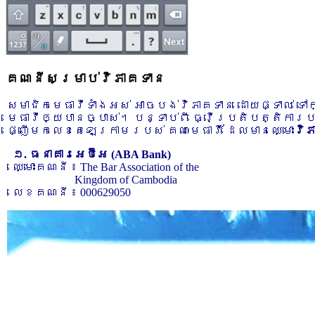
គណនីសម្រាប់វិភាគទាន
សមាជិកមេធាវីទាំងអស់ អាចបង់វិភាគទាន ដោយផ្ទាល់ ទ
មេធាវីឲ្យបានច្បាស់។ បន្ទាប់ពី ធ្វើប្រតិបត្តិការ
ផ្ញើមកលេខតេឡេក្រាមរបស់ គណៈមេធាវី ដែលមានឈ្មោះ
វិ
១. ធនាគារអេប៊ីអេ (ABA Bank)
ឈ្មោះគណនី ៖ The Bar Association of the
Kingdom of Cambodia
លេខគណនី ៖ 000629050