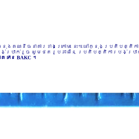
ៅក្នុងគណនីធនាគារខាងក្រោម នេះ។ នៅក្នុងប្រតិបត្តិ
បង់ប្រាក់រួច សូមថតរូបភាពនៃ ប្រតិបត្តិការបង់ប្រាក់
ភាគទាន BAKC ។