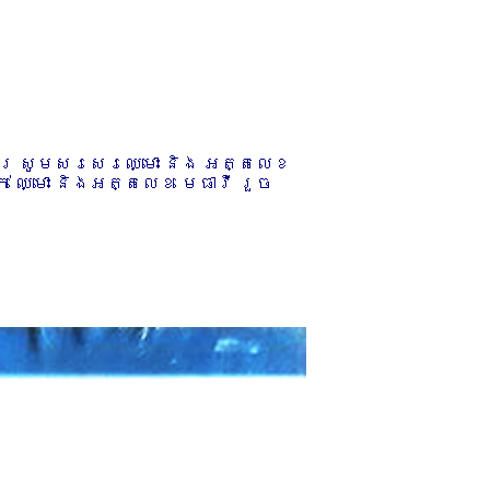
ការ សូមសរសេរឈ្មោះ និង អត្តលេខ
 ឈ្មោះ និងអត្តលេខ មេធាវី រួច