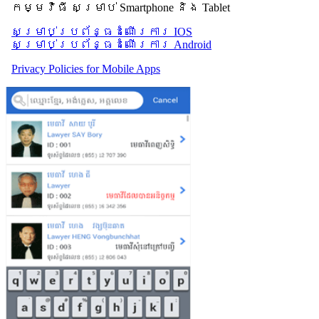
កម្មវិធី សម្រាប់ Smartphone និង Tablet
សម្រាប់​ប្រព័ន្ធដំណើរការ IOS
សម្រាប់​ប្រព័ន្ធដំណើរការ Android
Privacy Policies for Mobile Apps