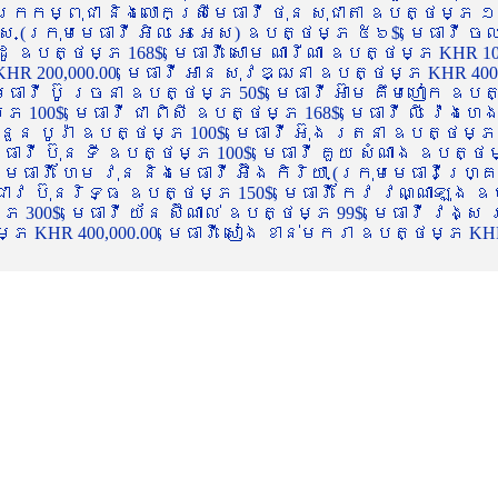
ចក្រកម្ពុជា និងលោកស្រីមេធាវី ថុន សុជាតា ឧបត្ថម្ភ ១
្ស (ក្រុមមេធាវី អិល អេ អេស) ឧបត្ថម្ភ ៥៦$, មេធាវី ច
ាដូ ឧបត្ថម្ភ 168$, មេធាវី សោម ណារីណា ឧបត្ថម្ភ KHR 100
R 200,000.00, មេធាវី អាន សុវឌ្ឍនា ឧបត្ថម្ភ KHR 400,000
ធាវី ប៊ូ រចនា ឧបត្ថម្ភ 50$, មេធាវី អ៊ាម គឹមហៀក ឧបត្ថម
00$, មេធាវី ជា ពិសី ឧបត្ថម្ភ 168$, មេធាវី លី វ៉េងហេង 
 នួន បូរ៉ា ឧបត្ថម្ភ 100$, មេធាវី អ៊ុង រតនា ឧបត្ថម្ភ 1
ាវី ប៊ុន ទី ឧបត្ថម្ភ 100$, មេធាវី គួយ សំណាង ឧបត្ថម្ភ 
ធាវី ហែម វុន និងមេធាវី អ៊ឹង កិរិយា (ក្រុមមេធាវីហ្គ្រ
ី ជាវ ប៊ុនរិទ្ធ ឧបត្ថម្ភ 150$, មេធាវី កែវ វណ្ណាឡុង ឧប
្ភ 300$, មេធាវី យ័ន ស៊ីណាល់ ឧបត្ថម្ភ 99$, មេធាវី វង្ស
 KHR 400,000.00, មេធាវី សៀង ខាន់មករា ឧបត្ថម្ភ KHR 2