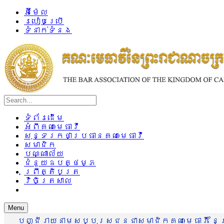
អ៊ីម៉ែល
របៀបប្រើ
ទំនាក់ទំនង
ទំព័រដើម
អំពីគណៈមេធាវី
សុន្ទរកថាប្រធានគណៈមេធាវី
សមាជិក
បណ្ណាល័យ
ជំនួយឧបត្ថម្ភ
ព្រឹត្តិបត្រ
វិចិត្រសាល
Menu
បញ្ជីរាយនាមសប្បុរសជនជាសមាជិកគណៈមេធាវី នៃព្