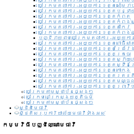
ចៅក្រមតុលាការ-អយ្យការ​ក្រុងព្រះសី
ចៅក្រមតុលាការ-អយ្យការខេត្តសៀមរា
ចៅក្រមតុលាការ-អយ្យការខេត្តបន្ទា
ចៅក្រមតុលាការ-អយ្យការខេត្តកំពត
ចៅក្រមតុលាការ-អយ្យការខេត្តកំពង់ស
ចៅក្រមតុលាការ-អយ្យការខេត្តតាកែវ
ចៅក្រមតុលាការ-អយ្យការខេត្តកំពង់ឆ្
បញ្ជីរាយនាមចៅក្រមតុលាការ-អយ្យការ
ចៅក្រមតុលាការ-អយ្យការខេត្តពោធិ៍សាត
ចៅក្រមតុលាការ-អយ្យការខេត្តព្រៃវែ
ចៅក្រមតុលាការ-អយ្យការខេត្តក្រចេះ
ចៅក្រមតុលាការ-អយ្យការខេត្តស្វាយ
ចៅក្រមតុលាការ-អយ្យការខេត្តស្ទឹងត
ចៅក្រមតុលាការ-អយ្យការខេត្តកោះកុង
ចៅក្រមតុលាការ-អយ្យការខេត្តរតនគ
ចៅក្រមតុលាការ-អយ្យការខេត្តមណ្ឌល
ចៅក្រមតុលាការ-អយ្យការខេត្តព្រះវិហ
ចៅក្រមតាមស្ថាប័នផ្សេងៗ
ចៅក្រមនៅក្រសួងយុត្តិធម៌
ចៅក្រមតាមស្ថាប័នផ្សេងៗ
ស្ថិតិមេធាវី
សិ្ថតិសរុបការិយាល័យមេធាវីទាំងអស់​
កម្មវិធីបញ្ជីឈ្មោះមេធាវី