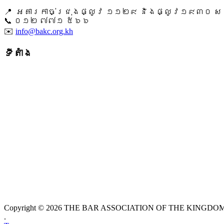
📍 អគារកាច់ជ្រុងផ្លូវ ១១២៩ និងផ្លូវ១៩៣០ សង្ក
📞 ​០១២ ៧៧១ ៥៦៦
✉️
info@bakc.org.kh
ទីតាំង
Copyright © 2026 THE BAR ASSOCIATION OF THE KINGDOM O
.