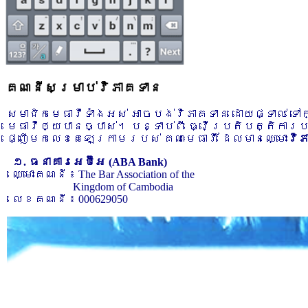
គណនីសម្រាប់វិភាគទាន
សមាជិកមេធាវីទាំងអស់ អាចបង់វិភាគទាន ដោយផ្ទាល់ ទ
មេធាវីឲ្យបានច្បាស់។ បន្ទាប់ពី ធ្វើប្រតិបត្តិការ
ផ្ញើមកលេខតេឡេក្រាមរបស់ គណៈមេធាវី ដែលមានឈ្មោះ
វិ
១. ធនាគារអេប៊ីអេ (ABA Bank)
ឈ្មោះគណនី ៖ The Bar Association of the
Kingdom of Cambodia
លេខគណនី ៖ 000629050