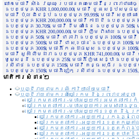
លោកមេធាវី សាំង វណ្ណៈ ប្រធានគណៈមេធាវីនៃព្រះរាជាណា
ឧបត្ថម្ភ KHR 1,000,000.00, មេធាវី ជួន សេដ្ឋសម្ផស
មេធាវី ប៉ុល ពិជេដ្ឋ ឧបត្ថម្ភ 99.99$, មេធាវី សត្យា ណ
ឧបត្ថម្ភ KHR 200,000.00, មេធាវី កាដា ជី ឧបត្ថម្ភ KH
ឧបត្ថម្ភ 30.70$, មេធាវី ខឹម ណាដែន ឧបត្ថម្ភ 50$, មេ
ឧបត្ថម្ភ KHR 200,000.00, មេធាវី ញឹម ពិសាល ឧបត្ថម្ភ 1
ឧបត្ថម្ភ 50$, មេធាវី ជា ភារ៉ា ឧបត្ថម្ភ 100$, មេធាវី
ឧបត្ថម្ភ 500$, មេធាវី ជា សុខចាន់ ឧបត្ថម្ភ 100$, មេធ
ឧបត្ថម្ភ 300$, មេធាវី កែ ឆដាផស្ស ឧបត្ថម្ភ 100$, មេ
មេធាវី សួគ៌ា លឹមដារា ឧបត្ថម្ភ KHR 741,000.00, មេធាវ
មូសេ្សន្នី ឧបត្ថម្ភ 25$, មេធាវី ញ៉ែម សេដ្ឋា ឧបត្ថម
ស្រីនាថ ឧបត្ថម្ភ 150$, មេធាវី គន្ធ សុធីរ ឧបត្ថម្ភ
ឧបត្ថម្ភ 150$, មេធាវី ជៀក ស្រីនាថ ឧបត្ថម្ភ 150$,
មាតិការសំខាន់ៗ
បញ្ជី​រាយ​នាមករណ៍ ការិយាល័យ​មេធាវី​
បញ្ជី​រាយ​នាមករណ៍​ចៅក្រម និងព្រះរាជអាជ្ញា
ចៅក្រមតុលាការ-មហាអយ្យការអមតុលាការកំ
ចៅក្រមតុលាការ-មហាអយ្យការអមសាលាឧទ្ធ
ចៅក្រមតុលាការ-មហាអយ្យការខេត្ត និង ក្
ចៅក្រមតុលាការ-អយ្យការក្រុងភ្នំពេ
ចៅក្រមតុលាការ-អយ្យការខេត្តកណ្តា
ចៅក្រមតុលាការ-អយ្យការខេត្តកំពង់
ចៅក្រមតុលាការ-អយ្យការខេត្តបាត់ដ