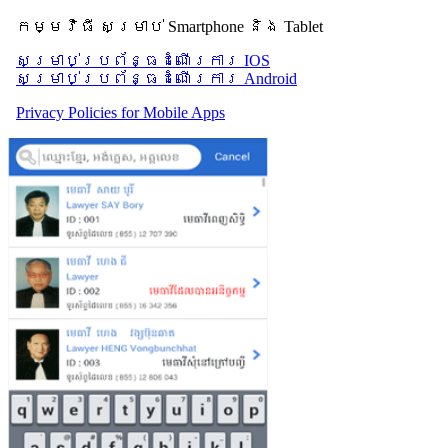
កម្មវិធី សម្រាប់ Smartphone និង Tablet
សម្រាប់​ប្រព័ន្ធដំណើរការ IOS
សម្រាប់​ប្រព័ន្ធដំណើរការ Android
Privacy Policies for Mobile Apps