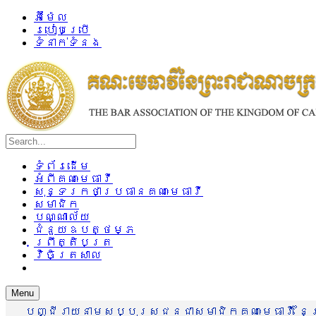
អ៊ីម៉ែល
របៀបប្រើ
ទំនាក់ទំនង
ទំព័រដើម
អំពីគណៈមេធាវី
សុន្ទរកថាប្រធានគណៈមេធាវី
សមាជិក
បណ្ណាល័យ
ជំនួយឧបត្ថម្ភ
ព្រឹត្តិបត្រ
វិចិត្រសាល
Menu
បញ្ជីរាយនាមសប្បុរសជនជាសមាជិកគណៈមេធាវី នៃព្