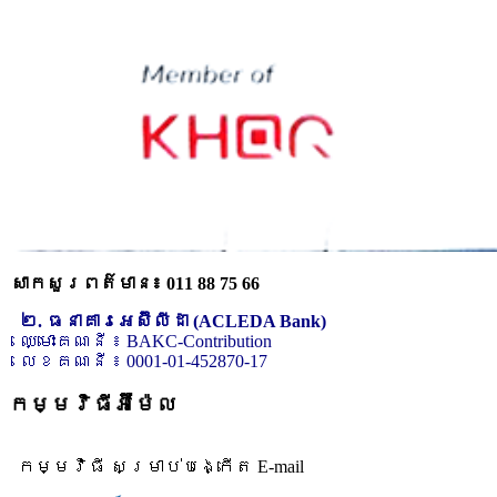
សាកសួរពត៌មាន៖ 011 88 75 66
២. ធនាគារអេស៊ីលីដា (ACLEDA Bank)
ឈ្មោះគណនី ៖ BAKC-Contribution
លេខគណនី ៖ 0001-01-452870-17
កម្មវិធីអ៊ីម៉ែល
កម្មវិធី សម្រាប់បង្កើត E-mail