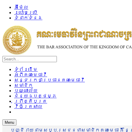
អ៊ីម៉ែល
របៀបប្រើ
ទំនាក់ទំនង
ទំព័រដើម
អំពីគណៈមេធាវី
សុន្ទរកថាប្រធានគណៈមេធាវី
សមាជិក
បណ្ណាល័យ
ជំនួយឧបត្ថម្ភ
ព្រឹត្តិបត្រ
វិចិត្រសាល
Menu
បញ្ជីរាយនាមសប្បុរសជនជាសមាជិកគណៈមេធាវី នៃព្