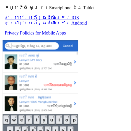
កម្មវិធី សម្រាប់ Smartphone និង Tablet
សម្រាប់​ប្រព័ន្ធដំណើរការ IOS
សម្រាប់​ប្រព័ន្ធដំណើរការ Android
Privacy Policies for Mobile Apps