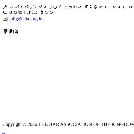
📍 អគារកាច់ជ្រុងផ្លូវ ១១២៩ និងផ្លូវ១៩៣០ សង្ក
📞 ​០១២ ៧៧១ ៥៦៦
✉️
info@bakc.org.kh
ទីតាំង
Copyright © 2026 THE BAR ASSOCIATION OF THE KINGDOM O
.