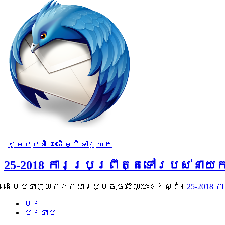
សូមចុចទីនេះដើម្បីទាញយក
25-2018 ការប្រព្រឹត្តទៅរបស់នាយ
ដើម្បីទាញយកឯកសារសូមចុចលើឈ្មោះខាងស្តាំ៖
25-2018 
មុន
បន្ទាប់