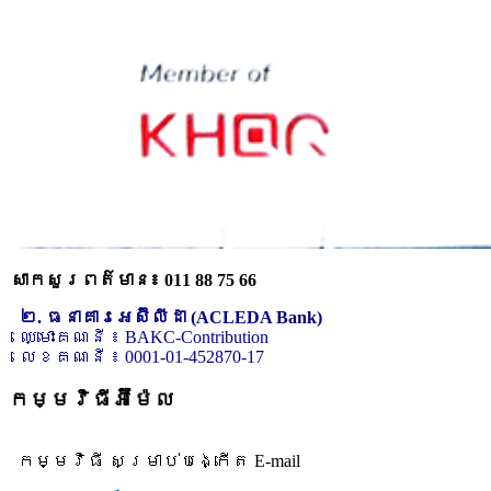
សាកសួរពត៌មាន៖ 011 88 75 66
២. ធនាគារអេស៊ីលីដា (ACLEDA Bank)
ឈ្មោះគណនី ៖ BAKC-Contribution
លេខគណនី ៖ 0001-01-452870-17
កម្មវិធីអ៊ីម៉ែល
កម្មវិធី សម្រាប់បង្កើត E-mail