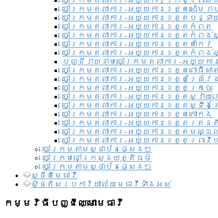
ចៅក្រមតុលាការ-អយ្យការ​ក្រុងព្រះសី
ចៅក្រមតុលាការ-អយ្យការខេត្តសៀមរា
ចៅក្រមតុលាការ-អយ្យការខេត្តបន្ទា
ចៅក្រមតុលាការ-អយ្យការខេត្តកំពត
ចៅក្រមតុលាការ-អយ្យការខេត្តកំពង់ស
ចៅក្រមតុលាការ-អយ្យការខេត្តតាកែវ
ចៅក្រមតុលាការ-អយ្យការខេត្តកំពង់ឆ្
បញ្ជីរាយនាមចៅក្រមតុលាការ-អយ្យការ
ចៅក្រមតុលាការ-អយ្យការខេត្តពោធិ៍សាត
ចៅក្រមតុលាការ-អយ្យការខេត្តព្រៃវែ
ចៅក្រមតុលាការ-អយ្យការខេត្តក្រចេះ
ចៅក្រមតុលាការ-អយ្យការខេត្តស្វាយ
ចៅក្រមតុលាការ-អយ្យការខេត្តស្ទឹងត
ចៅក្រមតុលាការ-អយ្យការខេត្តកោះកុង
ចៅក្រមតុលាការ-អយ្យការខេត្តរតនគ
ចៅក្រមតុលាការ-អយ្យការខេត្តមណ្ឌល
ចៅក្រមតុលាការ-អយ្យការខេត្តព្រះវិហ
ចៅក្រមតាមស្ថាប័នផ្សេងៗ
ចៅក្រមនៅក្រសួងយុត្តិធម៌
ចៅក្រមតាមស្ថាប័នផ្សេងៗ
ស្ថិតិមេធាវី
សិ្ថតិសរុបការិយាល័យមេធាវីទាំងអស់​
កម្មវិធីបញ្ជីឈ្មោះមេធាវី