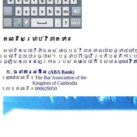
គណនីសម្រាប់វិភាគទាន
សមាជិកមេធាវីទាំងអស់ អាចបង់វិភាគទាន ដោយផ្ទាល់ ទ
មេធាវីឲ្យបានច្បាស់។ បន្ទាប់ពី ធ្វើប្រតិបត្តិការ
ផ្ញើមកលេខតេឡេក្រាមរបស់ គណៈមេធាវី ដែលមានឈ្មោះ
វិ
១. ធនាគារអេប៊ីអេ (ABA Bank)
ឈ្មោះគណនី ៖ The Bar Association of the
Kingdom of Cambodia
លេខគណនី ៖ 000629050