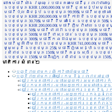
លោកមេធាវី សាំង វណ្ណៈ ប្រធានគណៈមេធាវីនៃព្រះរាជាណា
ឧបត្ថម្ភ KHR 1,000,000.00, មេធាវី ជួន សេដ្ឋសម្ផស
មេធាវី ប៉ុល ពិជេដ្ឋ ឧបត្ថម្ភ 99.99$, មេធាវី សត្យា ណ
ឧបត្ថម្ភ KHR 200,000.00, មេធាវី កាដា ជី ឧបត្ថម្ភ KH
ឧបត្ថម្ភ 30.70$, មេធាវី ខឹម ណាដែន ឧបត្ថម្ភ 50$, មេ
ឧបត្ថម្ភ KHR 200,000.00, មេធាវី ញឹម ពិសាល ឧបត្ថម្ភ 1
ឧបត្ថម្ភ 50$, មេធាវី ជា ភារ៉ា ឧបត្ថម្ភ 100$, មេធាវី
ឧបត្ថម្ភ 500$, មេធាវី ជា សុខចាន់ ឧបត្ថម្ភ 100$, មេធ
ឧបត្ថម្ភ 300$, មេធាវី កែ ឆដាផស្ស ឧបត្ថម្ភ 100$, មេ
មេធាវី សួគ៌ា លឹមដារា ឧបត្ថម្ភ KHR 741,000.00, មេធាវ
មូសេ្សន្នី ឧបត្ថម្ភ 25$, មេធាវី ញ៉ែម សេដ្ឋា ឧបត្ថម
ស្រីនាថ ឧបត្ថម្ភ 150$, មេធាវី គន្ធ សុធីរ ឧបត្ថម្ភ
ឧបត្ថម្ភ 150$, មេធាវី ជៀក ស្រីនាថ ឧបត្ថម្ភ 150$,
មាតិការសំខាន់ៗ
បញ្ជី​រាយ​នាមករណ៍ ការិយាល័យ​មេធាវី​
បញ្ជី​រាយ​នាមករណ៍​ចៅក្រម និងព្រះរាជអាជ្ញា
ចៅក្រមតុលាការ-មហាអយ្យការអមតុលាការកំ
ចៅក្រមតុលាការ-មហាអយ្យការអមសាលាឧទ្ធ
ចៅក្រមតុលាការ-មហាអយ្យការខេត្ត និង ក្
ចៅក្រមតុលាការ-អយ្យការក្រុងភ្នំពេ
ចៅក្រមតុលាការ-អយ្យការខេត្តកណ្តា
ចៅក្រមតុលាការ-អយ្យការខេត្តកំពង់
ចៅក្រមតុលាការ-អយ្យការខេត្តបាត់ដ