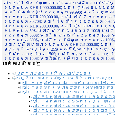
លោកមេធាវី សាំង វណ្ណៈ ប្រធានគណៈមេធាវីនៃព្រះរាជាណា
ឧបត្ថម្ភ KHR 1,000,000.00, មេធាវី ជួន សេដ្ឋសម្ផស
មេធាវី ប៉ុល ពិជេដ្ឋ ឧបត្ថម្ភ 99.99$, មេធាវី សត្យា ណ
ឧបត្ថម្ភ KHR 200,000.00, មេធាវី កាដា ជី ឧបត្ថម្ភ KH
ឧបត្ថម្ភ 30.70$, មេធាវី ខឹម ណាដែន ឧបត្ថម្ភ 50$, មេ
ឧបត្ថម្ភ KHR 200,000.00, មេធាវី ញឹម ពិសាល ឧបត្ថម្ភ 1
ឧបត្ថម្ភ 50$, មេធាវី ជា ភារ៉ា ឧបត្ថម្ភ 100$, មេធាវី
ឧបត្ថម្ភ 500$, មេធាវី ជា សុខចាន់ ឧបត្ថម្ភ 100$, មេធ
ឧបត្ថម្ភ 300$, មេធាវី កែ ឆដាផស្ស ឧបត្ថម្ភ 100$, មេ
មេធាវី សួគ៌ា លឹមដារា ឧបត្ថម្ភ KHR 741,000.00, មេធាវ
មូសេ្សន្នី ឧបត្ថម្ភ 25$, មេធាវី ញ៉ែម សេដ្ឋា ឧបត្ថម
ស្រីនាថ ឧបត្ថម្ភ 150$, មេធាវី គន្ធ សុធីរ ឧបត្ថម្ភ
ឧបត្ថម្ភ 150$, មេធាវី ជៀក ស្រីនាថ ឧបត្ថម្ភ 150$,
មាតិការសំខាន់ៗ
បញ្ជី​រាយ​នាមករណ៍ ការិយាល័យ​មេធាវី​
បញ្ជី​រាយ​នាមករណ៍​ចៅក្រម និងព្រះរាជអាជ្ញា
ចៅក្រមតុលាការ-មហាអយ្យការអមតុលាការកំ
ចៅក្រមតុលាការ-មហាអយ្យការអមសាលាឧទ្ធ
ចៅក្រមតុលាការ-មហាអយ្យការខេត្ត និង ក្
ចៅក្រមតុលាការ-អយ្យការក្រុងភ្នំពេ
ចៅក្រមតុលាការ-អយ្យការខេត្តកណ្តា
ចៅក្រមតុលាការ-អយ្យការខេត្តកំពង់
ចៅក្រមតុលាការ-អយ្យការខេត្តបាត់ដ