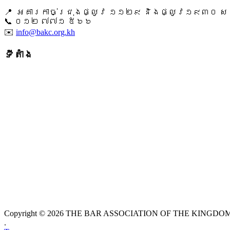
📍 អគារកាច់ជ្រុងផ្លូវ ១១២៩ និងផ្លូវ១៩៣០ សង្ក
📞 ​០១២ ៧៧១ ៥៦៦
✉️
info@bakc.org.kh
ទីតាំង
Copyright © 2026 THE BAR ASSOCIATION OF THE KINGDOM O
.