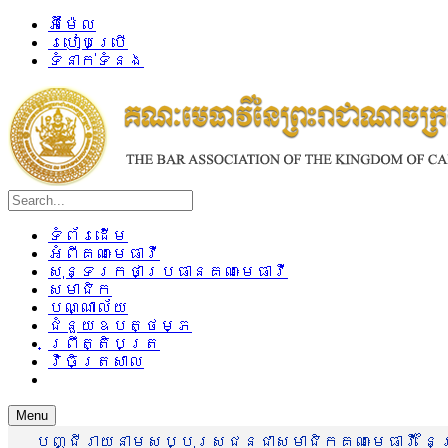
អ៊ីម៉ែល
របៀបប្រើ
ទំនាក់ទំនង
ទំព័រដើម
អំពីគណៈមេធាវី
សុន្ទរកថាប្រធានគណៈមេធាវី
សមាជិក
បណ្ណាល័យ
ជំនួយឧបត្ថម្ភ
ព្រឹត្តិបត្រ
វិចិត្រសាល
Menu
បញ្ជីរាយនាមសប្បុរសជនជាសមាជិកគណៈមេធាវី នៃព្