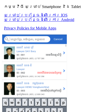
កម្មវិធី សម្រាប់ Smartphone និង Tablet
សម្រាប់​ប្រព័ន្ធដំណើរការ IOS
សម្រាប់​ប្រព័ន្ធដំណើរការ Android
Privacy Policies for Mobile Apps