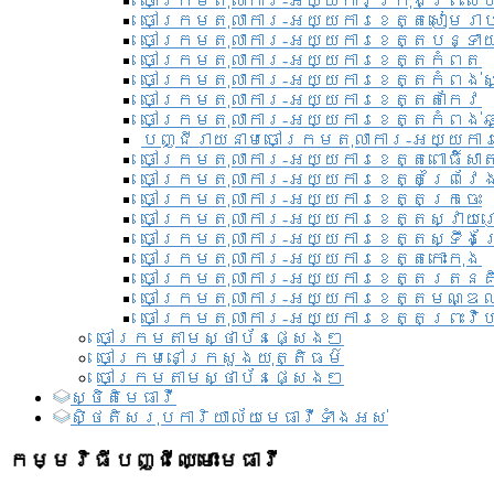
ចៅក្រមតុលាការ-អយ្យការ​ក្រុងព្រះសី
ចៅក្រមតុលាការ-អយ្យការខេត្តសៀមរា
ចៅក្រមតុលាការ-អយ្យការខេត្តបន្ទា
ចៅក្រមតុលាការ-អយ្យការខេត្តកំពត
ចៅក្រមតុលាការ-អយ្យការខេត្តកំពង់ស
ចៅក្រមតុលាការ-អយ្យការខេត្តតាកែវ
ចៅក្រមតុលាការ-អយ្យការខេត្តកំពង់ឆ្
បញ្ជីរាយនាមចៅក្រមតុលាការ-អយ្យការ
ចៅក្រមតុលាការ-អយ្យការខេត្តពោធិ៍សាត
ចៅក្រមតុលាការ-អយ្យការខេត្តព្រៃវែ
ចៅក្រមតុលាការ-អយ្យការខេត្តក្រចេះ
ចៅក្រមតុលាការ-អយ្យការខេត្តស្វាយ
ចៅក្រមតុលាការ-អយ្យការខេត្តស្ទឹងត
ចៅក្រមតុលាការ-អយ្យការខេត្តកោះកុង
ចៅក្រមតុលាការ-អយ្យការខេត្តរតនគ
ចៅក្រមតុលាការ-អយ្យការខេត្តមណ្ឌល
ចៅក្រមតុលាការ-អយ្យការខេត្តព្រះវិហ
ចៅក្រមតាមស្ថាប័នផ្សេងៗ
ចៅក្រមនៅក្រសួងយុត្តិធម៌
ចៅក្រមតាមស្ថាប័នផ្សេងៗ
ស្ថិតិមេធាវី
សិ្ថតិសរុបការិយាល័យមេធាវីទាំងអស់​
កម្មវិធីបញ្ជីឈ្មោះមេធាវី