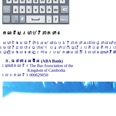
គណនីសម្រាប់វិភាគទាន
សមាជិកមេធាវីទាំងអស់ អាចបង់វិភាគទាន ដោយផ្ទាល់ ទ
មេធាវីឲ្យបានច្បាស់។ បន្ទាប់ពី ធ្វើប្រតិបត្តិការ
ផ្ញើមកលេខតេឡេក្រាមរបស់ គណៈមេធាវី ដែលមានឈ្មោះ
វិ
១. ធនាគារអេប៊ីអេ (ABA Bank)
ឈ្មោះគណនី ៖ The Bar Association of the
Kingdom of Cambodia
លេខគណនី ៖ 000629050