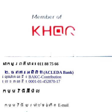
សាកសួរពត៌មាន៖ 011 88 75 66
២. ធនាគារអេស៊ីលីដា (ACLEDA Bank)
ឈ្មោះគណនី ៖ BAKC-Contribution
លេខគណនី ៖ 0001-01-452870-17
កម្មវិធីអ៊ីម៉ែល
កម្មវិធី សម្រាប់បង្កើត E-mail