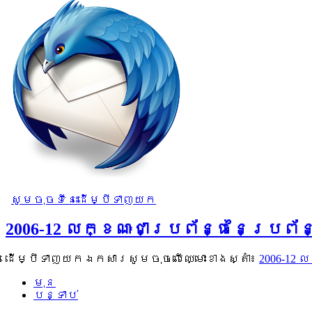
សូមចុចទីនេះដើម្បីទាញយក
2006-12 លក្ខណៈជាប្រព័ន្ធនៃប្រព
ដើម្បីទាញយកឯកសារសូមចុចលើឈ្មោះខាងស្តាំ៖
2006-12
មុន
បន្ទាប់