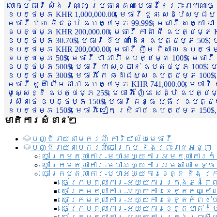
លោកមេធាវី សាំង វណ្ណៈ ប្រធានគណៈមេធាវីនៃព្រះរាជាណា
ឧបត្ថម្ភ KHR 1,000,000.00, មេធាវី ជួន សេដ្ឋសម្ផស
មេធាវី ប៉ុល ពិជេដ្ឋ ឧបត្ថម្ភ 99.99$, មេធាវី សត្យា ណ
ឧបត្ថម្ភ KHR 200,000.00, មេធាវី កាដា ជី ឧបត្ថម្ភ KH
ឧបត្ថម្ភ 30.70$, មេធាវី ខឹម ណាដែន ឧបត្ថម្ភ 50$, មេ
ឧបត្ថម្ភ KHR 200,000.00, មេធាវី ញឹម ពិសាល ឧបត្ថម្ភ 1
ឧបត្ថម្ភ 50$, មេធាវី ជា ភារ៉ា ឧបត្ថម្ភ 100$, មេធាវី
ឧបត្ថម្ភ 500$, មេធាវី ជា សុខចាន់ ឧបត្ថម្ភ 100$, មេធ
ឧបត្ថម្ភ 300$, មេធាវី កែ ឆដាផស្ស ឧបត្ថម្ភ 100$, មេ
មេធាវី សួគ៌ា លឹមដារា ឧបត្ថម្ភ KHR 741,000.00, មេធាវ
មូសេ្សន្នី ឧបត្ថម្ភ 25$, មេធាវី ញ៉ែម សេដ្ឋា ឧបត្ថម
ស្រីនាថ ឧបត្ថម្ភ 150$, មេធាវី គន្ធ សុធីរ ឧបត្ថម្ភ
ឧបត្ថម្ភ 150$, មេធាវី ជៀក ស្រីនាថ ឧបត្ថម្ភ 150$,
មាតិការសំខាន់ៗ
បញ្ជី​រាយ​នាមករណ៍ ការិយាល័យ​មេធាវី​
បញ្ជី​រាយ​នាមករណ៍​ចៅក្រម និងព្រះរាជអាជ្ញា
ចៅក្រមតុលាការ-មហាអយ្យការអមតុលាការកំ
ចៅក្រមតុលាការ-មហាអយ្យការអមសាលាឧទ្ធ
ចៅក្រមតុលាការ-មហាអយ្យការខេត្ត និង ក្
ចៅក្រមតុលាការ-អយ្យការក្រុងភ្នំពេ
ចៅក្រមតុលាការ-អយ្យការខេត្តកណ្តា
ចៅក្រមតុលាការ-អយ្យការខេត្តកំពង់
ចៅក្រមតុលាការ-អយ្យការខេត្តបាត់ដ