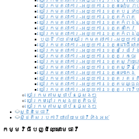
ចៅក្រមតុលាការ-អយ្យការ​ក្រុងព្រះសី
ចៅក្រមតុលាការ-អយ្យការខេត្តសៀមរា
ចៅក្រមតុលាការ-អយ្យការខេត្តបន្ទា
ចៅក្រមតុលាការ-អយ្យការខេត្តកំពត
ចៅក្រមតុលាការ-អយ្យការខេត្តកំពង់ស
ចៅក្រមតុលាការ-អយ្យការខេត្តតាកែវ
ចៅក្រមតុលាការ-អយ្យការខេត្តកំពង់ឆ្
បញ្ជីរាយនាមចៅក្រមតុលាការ-អយ្យការ
ចៅក្រមតុលាការ-អយ្យការខេត្តពោធិ៍សាត
ចៅក្រមតុលាការ-អយ្យការខេត្តព្រៃវែ
ចៅក្រមតុលាការ-អយ្យការខេត្តក្រចេះ
ចៅក្រមតុលាការ-អយ្យការខេត្តស្វាយ
ចៅក្រមតុលាការ-អយ្យការខេត្តស្ទឹងត
ចៅក្រមតុលាការ-អយ្យការខេត្តកោះកុង
ចៅក្រមតុលាការ-អយ្យការខេត្តរតនគ
ចៅក្រមតុលាការ-អយ្យការខេត្តមណ្ឌល
ចៅក្រមតុលាការ-អយ្យការខេត្តព្រះវិហ
ចៅក្រមតាមស្ថាប័នផ្សេងៗ
ចៅក្រមនៅក្រសួងយុត្តិធម៌
ចៅក្រមតាមស្ថាប័នផ្សេងៗ
ស្ថិតិមេធាវី
សិ្ថតិសរុបការិយាល័យមេធាវីទាំងអស់​
កម្មវិធីបញ្ជីឈ្មោះមេធាវី