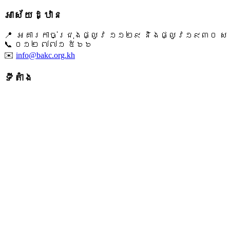
អាស័យដ្ឋាន
📍 អគារកាច់ជ្រុងផ្លូវ ១១២៩ និងផ្លូវ១៩៣០ សង្ក
📞 ​០១២ ៧៧១ ៥៦៦
✉️
info@bakc.org.kh
ទីតាំង