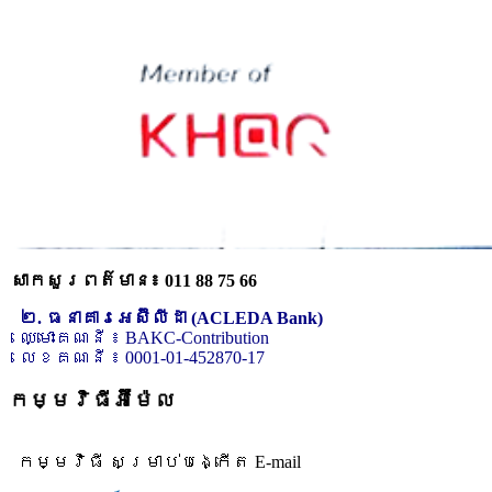
សាកសួរពត៌មាន៖ 011 88 75 66
២. ធនាគារអេស៊ីលីដា (ACLEDA Bank)
ឈ្មោះគណនី ៖ BAKC-Contribution
លេខគណនី ៖ 0001-01-452870-17
កម្មវិធីអ៊ីម៉ែល
កម្មវិធី សម្រាប់បង្កើត E-mail