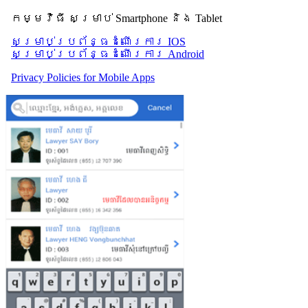
កម្មវិធី សម្រាប់ Smartphone និង Tablet
សម្រាប់​ប្រព័ន្ធដំណើរការ IOS
សម្រាប់​ប្រព័ន្ធដំណើរការ Android
Privacy Policies for Mobile Apps