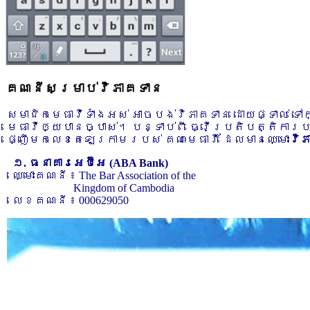
គណនីសម្រាប់វិភាគទាន
សមាជិកមេធាវីទាំងអស់ អាចបង់វិភាគទាន ដោយផ្ទាល់ ទ
មេធាវីឲ្យបានច្បាស់។ បន្ទាប់ពី ធ្វើប្រតិបត្តិការ
ផ្ញើមកលេខតេឡេក្រាមរបស់ គណៈមេធាវី ដែលមានឈ្មោះ
វិ
១. ធនាគារអេប៊ីអេ (ABA Bank)
ឈ្មោះគណនី ៖ The Bar Association of the
Kingdom of Cambodia
លេខគណនី ៖ 000629050