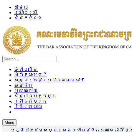
អ៊ីម៉ែល
របៀបប្រើ
ទំនាក់ទំនង
ទំព័រដើម
អំពីគណៈមេធាវី
សុន្ទរកថាប្រធានគណៈមេធាវី
សមាជិក
បណ្ណាល័យ
ជំនួយឧបត្ថម្ភ
ព្រឹត្តិបត្រ
វិចិត្រសាល
Menu
បញ្ជីរាយនាមសប្បុរសជនជាសមាជិកគណៈមេធាវី នៃព្