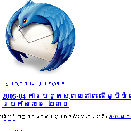
សូមចុចទីនេះដើម្បីទាញយក
2005-04 ការបន្តសុពលភាព ដើម្បីបំ
ប្រកាសលេខ ​​ ២៣០
ដើម្បីទាញយកឯកសារសូមចុចលើឈ្មោះខាងស្តាំ៖
2005-04 
២៣០