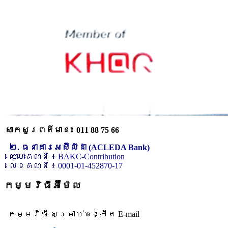
សាកសួរពត៌មាន៖ 011 88 75 66
២. ធនាគារអេស៊ីលីដា (ACLEDA Bank)
ឈ្មោះគណនី ៖ BAKC-Contribution
លេខគណនី ៖ 0001-01-452870-17
កម្មវិធីអ៊ីម៉ែល
កម្មវិធី សម្រាប់បង្កើត E-mail