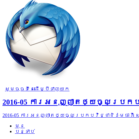
សូមចុចទីនេះដើម្បីទាញយក
2016-05 ការអនុញ្ញាតឲ្យចូលប្រកបវ
2016-05 ការអនុញ្ញាតឲ្យចូលប្រកបវិជ្ជាជិវៈមេធាវី
មុន
បន្ទាប់