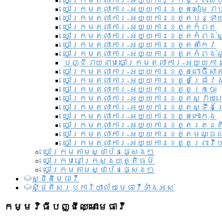
ចៅក្រមតុលាការ-អយ្យការ​ក្រុងព្រះសី
ចៅក្រមតុលាការ-អយ្យការខេត្តសៀមរា
ចៅក្រមតុលាការ-អយ្យការខេត្តបន្ទា
ចៅក្រមតុលាការ-អយ្យការខេត្តកំពត
ចៅក្រមតុលាការ-អយ្យការខេត្តកំពង់ស
ចៅក្រមតុលាការ-អយ្យការខេត្តតាកែវ
ចៅក្រមតុលាការ-អយ្យការខេត្តកំពង់ឆ្
បញ្ជីរាយនាមចៅក្រមតុលាការ-អយ្យការ
ចៅក្រមតុលាការ-អយ្យការខេត្តពោធិ៍សាត
ចៅក្រមតុលាការ-អយ្យការខេត្តព្រៃវែ
ចៅក្រមតុលាការ-អយ្យការខេត្តក្រចេះ
ចៅក្រមតុលាការ-អយ្យការខេត្តស្វាយ
ចៅក្រមតុលាការ-អយ្យការខេត្តស្ទឹងត
ចៅក្រមតុលាការ-អយ្យការខេត្តកោះកុង
ចៅក្រមតុលាការ-អយ្យការខេត្តរតនគ
ចៅក្រមតុលាការ-អយ្យការខេត្តមណ្ឌល
ចៅក្រមតុលាការ-អយ្យការខេត្តព្រះវិហ
ចៅក្រមតាមស្ថាប័នផ្សេងៗ
ចៅក្រមនៅក្រសួងយុត្តិធម៌
ចៅក្រមតាមស្ថាប័នផ្សេងៗ
ស្ថិតិមេធាវី
សិ្ថតិសរុបការិយាល័យមេធាវីទាំងអស់​
កម្មវិធីបញ្ជីឈ្មោះមេធាវី