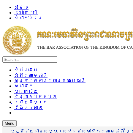
អ៊ីម៉ែល
របៀបប្រើ
ទំនាក់ទំនង
ទំព័រដើម
អំពីគណៈមេធាវី
សុន្ទរកថាប្រធានគណៈមេធាវី
សមាជិក
បណ្ណាល័យ
ជំនួយឧបត្ថម្ភ
ព្រឹត្តិបត្រ
វិចិត្រសាល
Menu
បញ្ជីរាយនាមសប្បុរសជនជាសមាជិកគណៈមេធាវី នៃព្