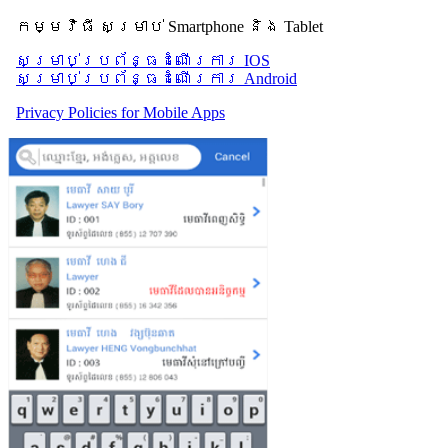
កម្មវិធី សម្រាប់ Smartphone និង Tablet
សម្រាប់​ប្រព័ន្ធដំណើរការ IOS
សម្រាប់​ប្រព័ន្ធដំណើរការ Android
Privacy Policies for Mobile Apps