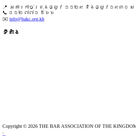
📍 អគារកាច់ជ្រុងផ្លូវ ១១២៩ និងផ្លូវ១៩៣០ សង្ក
📞 ​០១២ ៧៧១ ៥៦៦
✉️
info@bakc.org.kh
ទីតាំង
Copyright © 2026 THE BAR ASSOCIATION OF THE KINGDOM O
.