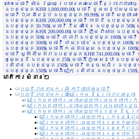
លោកមេធាវី សាំង វណ្ណៈ ប្រធានគណៈមេធាវីនៃព្រះរាជាណា
ឧបត្ថម្ភ KHR 1,000,000.00, មេធាវី ជួន សេដ្ឋសម្ផស
មេធាវី ប៉ុល ពិជេដ្ឋ ឧបត្ថម្ភ 99.99$, មេធាវី សត្យា ណ
ឧបត្ថម្ភ KHR 200,000.00, មេធាវី កាដា ជី ឧបត្ថម្ភ KH
ឧបត្ថម្ភ 30.70$, មេធាវី ខឹម ណាដែន ឧបត្ថម្ភ 50$, មេ
ឧបត្ថម្ភ KHR 200,000.00, មេធាវី ញឹម ពិសាល ឧបត្ថម្ភ 1
ឧបត្ថម្ភ 50$, មេធាវី ជា ភារ៉ា ឧបត្ថម្ភ 100$, មេធាវី
ឧបត្ថម្ភ 500$, មេធាវី ជា សុខចាន់ ឧបត្ថម្ភ 100$, មេធ
ឧបត្ថម្ភ 300$, មេធាវី កែ ឆដាផស្ស ឧបត្ថម្ភ 100$, មេ
មេធាវី សួគ៌ា លឹមដារា ឧបត្ថម្ភ KHR 741,000.00, មេធាវ
មូសេ្សន្នី ឧបត្ថម្ភ 25$, មេធាវី ញ៉ែម សេដ្ឋា ឧបត្ថម
ស្រីនាថ ឧបត្ថម្ភ 150$, មេធាវី គន្ធ សុធីរ ឧបត្ថម្ភ
ឧបត្ថម្ភ 150$, មេធាវី ជៀក ស្រីនាថ ឧបត្ថម្ភ 150$,
មាតិការសំខាន់ៗ
បញ្ជី​រាយ​នាមករណ៍ ការិយាល័យ​មេធាវី​
បញ្ជី​រាយ​នាមករណ៍​ចៅក្រម និងព្រះរាជអាជ្ញា
ចៅក្រមតុលាការ-មហាអយ្យការអមតុលាការកំ
ចៅក្រមតុលាការ-មហាអយ្យការអមសាលាឧទ្ធ
ចៅក្រមតុលាការ-មហាអយ្យការខេត្ត និង ក្
ចៅក្រមតុលាការ-អយ្យការក្រុងភ្នំពេ
ចៅក្រមតុលាការ-អយ្យការខេត្តកណ្តា
ចៅក្រមតុលាការ-អយ្យការខេត្តកំពង់
ចៅក្រមតុលាការ-អយ្យការខេត្តបាត់ដ