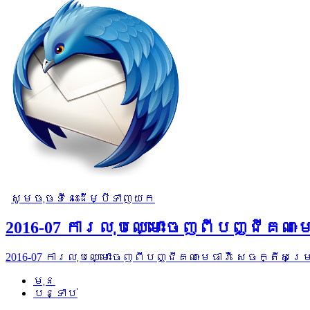
សូមចុចទីនេះដើម្បីទាញយក
2016-07 ការលុបឈ្មោះចេញពីបញ្ជីគណៈ
2016-07 ការលុបឈ្មោះចេញពីបញ្ជីគណៈមេធាវី សេចក្តីសម
មុន
បន្ទាប់