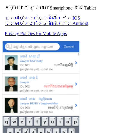
កម្មវិធី សម្រាប់ Smartphone និង Tablet
សម្រាប់​ប្រព័ន្ធដំណើរការ IOS
សម្រាប់​ប្រព័ន្ធដំណើរការ Android
Privacy Policies for Mobile Apps