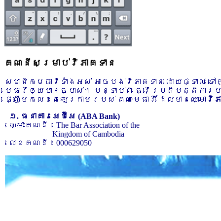
គណនីសម្រាប់វិភាគទាន
សមាជិកមេធាវីទាំងអស់ អាចបង់វិភាគទាន ដោយផ្ទាល់ ទ
មេធាវីឲ្យបានច្បាស់។ បន្ទាប់ពី ធ្វើប្រតិបត្តិការ
ផ្ញើមកលេខតេឡេក្រាមរបស់ គណៈមេធាវី ដែលមានឈ្មោះ
វិ
១. ធនាគារអេប៊ីអេ (ABA Bank)
ឈ្មោះគណនី ៖ The Bar Association of the
Kingdom of Cambodia
លេខគណនី ៖ 000629050