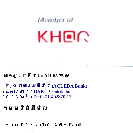
សាកសួរពត៌មាន៖ 011 88 75 66
២. ធនាគារអេស៊ីលីដា (ACLEDA Bank)
ឈ្មោះគណនី ៖ BAKC-Contribution
លេខគណនី ៖ 0001-01-452870-17
កម្មវិធីអ៊ីម៉ែល
កម្មវិធី សម្រាប់បង្កើត E-mail