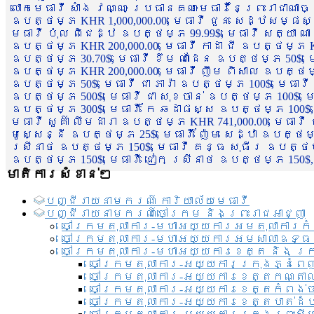
លោកមេធាវី សាំង វណ្ណៈ ប្រធានគណៈមេធាវីនៃព្រះរាជាណា
ឧបត្ថម្ភ KHR 1,000,000.00, មេធាវី ជួន សេដ្ឋសម្ផស
មេធាវី ប៉ុល ពិជេដ្ឋ ឧបត្ថម្ភ 99.99$, មេធាវី សត្យា ណ
ឧបត្ថម្ភ KHR 200,000.00, មេធាវី កាដា ជី ឧបត្ថម្ភ KH
ឧបត្ថម្ភ 30.70$, មេធាវី ខឹម ណាដែន ឧបត្ថម្ភ 50$, មេ
ឧបត្ថម្ភ KHR 200,000.00, មេធាវី ញឹម ពិសាល ឧបត្ថម្ភ 1
ឧបត្ថម្ភ 50$, មេធាវី ជា ភារ៉ា ឧបត្ថម្ភ 100$, មេធាវី
ឧបត្ថម្ភ 500$, មេធាវី ជា សុខចាន់ ឧបត្ថម្ភ 100$, មេធ
ឧបត្ថម្ភ 300$, មេធាវី កែ ឆដាផស្ស ឧបត្ថម្ភ 100$, មេ
មេធាវី សួគ៌ា លឹមដារា ឧបត្ថម្ភ KHR 741,000.00, មេធាវ
មូសេ្សន្នី ឧបត្ថម្ភ 25$, មេធាវី ញ៉ែម សេដ្ឋា ឧបត្ថម
ស្រីនាថ ឧបត្ថម្ភ 150$, មេធាវី គន្ធ សុធីរ ឧបត្ថម្ភ
ឧបត្ថម្ភ 150$, មេធាវី ជៀក ស្រីនាថ ឧបត្ថម្ភ 150$,
មាតិការសំខាន់ៗ
បញ្ជី​រាយ​នាមករណ៍ ការិយាល័យ​មេធាវី​
បញ្ជី​រាយ​នាមករណ៍​ចៅក្រម និងព្រះរាជអាជ្ញា
ចៅក្រមតុលាការ-មហាអយ្យការអមតុលាការកំ
ចៅក្រមតុលាការ-មហាអយ្យការអមសាលាឧទ្ធ
ចៅក្រមតុលាការ-មហាអយ្យការខេត្ត និង ក្
ចៅក្រមតុលាការ-អយ្យការក្រុងភ្នំពេ
ចៅក្រមតុលាការ-អយ្យការខេត្តកណ្តា
ចៅក្រមតុលាការ-អយ្យការខេត្តកំពង់
ចៅក្រមតុលាការ-អយ្យការខេត្តបាត់ដ