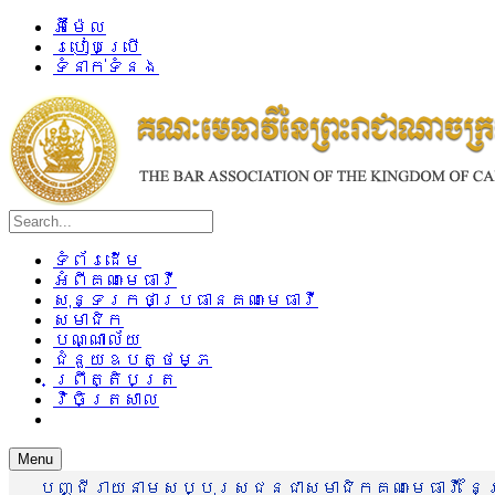
អ៊ីម៉ែល
របៀបប្រើ
ទំនាក់ទំនង
ទំព័រដើម
អំពីគណៈមេធាវី
សុន្ទរកថាប្រធានគណៈមេធាវី
សមាជិក
បណ្ណាល័យ
ជំនួយឧបត្ថម្ភ
ព្រឹត្តិបត្រ
វិចិត្រសាល
Menu
បញ្ជីរាយនាមសប្បុរសជនជាសមាជិកគណៈមេធាវី នៃព្