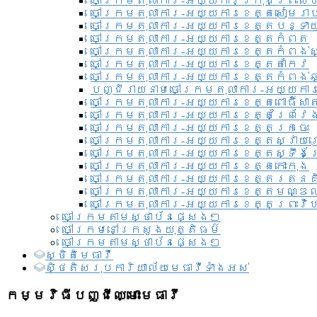
ចៅក្រមតុលាការ-អយ្យការ​ក្រុងព្រះសី
ចៅក្រមតុលាការ-អយ្យការខេត្តសៀមរា
ចៅក្រមតុលាការ-អយ្យការខេត្តបន្ទា
ចៅក្រមតុលាការ-អយ្យការខេត្តកំពត
ចៅក្រមតុលាការ-អយ្យការខេត្តកំពង់ស
ចៅក្រមតុលាការ-អយ្យការខេត្តតាកែវ
ចៅក្រមតុលាការ-អយ្យការខេត្តកំពង់ឆ្
បញ្ជីរាយនាមចៅក្រមតុលាការ-អយ្យការ
ចៅក្រមតុលាការ-អយ្យការខេត្តពោធិ៍សាត
ចៅក្រមតុលាការ-អយ្យការខេត្តព្រៃវែ
ចៅក្រមតុលាការ-អយ្យការខេត្តក្រចេះ
ចៅក្រមតុលាការ-អយ្យការខេត្តស្វាយ
ចៅក្រមតុលាការ-អយ្យការខេត្តស្ទឹងត
ចៅក្រមតុលាការ-អយ្យការខេត្តកោះកុង
ចៅក្រមតុលាការ-អយ្យការខេត្តរតនគ
ចៅក្រមតុលាការ-អយ្យការខេត្តមណ្ឌល
ចៅក្រមតុលាការ-អយ្យការខេត្តព្រះវិហ
ចៅក្រមតាមស្ថាប័នផ្សេងៗ
ចៅក្រមនៅក្រសួងយុត្តិធម៌
ចៅក្រមតាមស្ថាប័នផ្សេងៗ
ស្ថិតិមេធាវី
សិ្ថតិសរុបការិយាល័យមេធាវីទាំងអស់​
កម្មវិធីបញ្ជីឈ្មោះមេធាវី