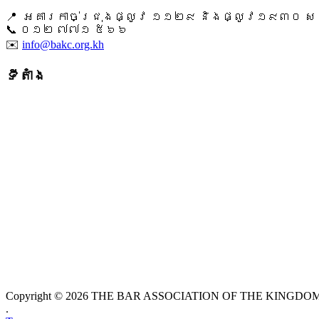
📍 អគារកាច់ជ្រុងផ្លូវ ១១២៩ និងផ្លូវ១៩៣០ សង្ក
📞 ​០១២ ៧៧១ ៥៦៦
✉️
info@bakc.org.kh
ទីតាំង
Copyright © 2026 THE BAR ASSOCIATION OF THE KINGDOM O
.