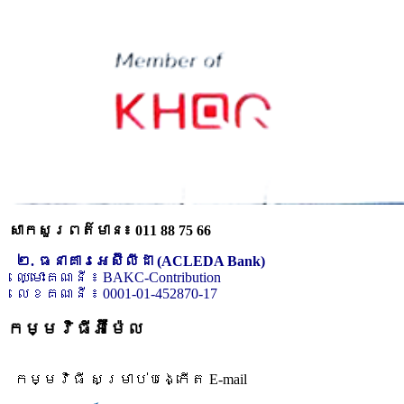
សាកសួរពត៌មាន៖ 011 88 75 66
២. ធនាគារអេស៊ីលីដា (ACLEDA Bank)
ឈ្មោះគណនី ៖ BAKC-Contribution
លេខគណនី ៖ 0001-01-452870-17
កម្មវិធីអ៊ីម៉ែល
កម្មវិធី សម្រាប់បង្កើត E-mail