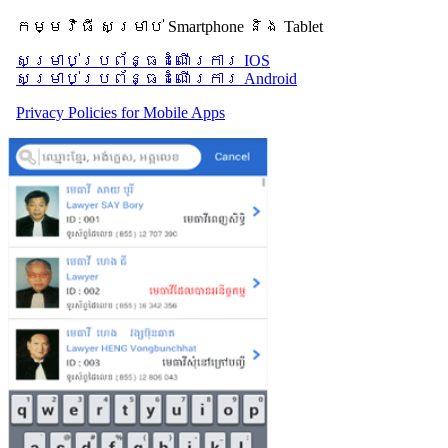
កម្មវិធី សម្រាប់ Smartphone និង Tablet
សម្រាប់​ប្រព័ន្ធដំណើរការ IOS
សម្រាប់​ប្រព័ន្ធដំណើរការ Android
Privacy Policies for Mobile Apps