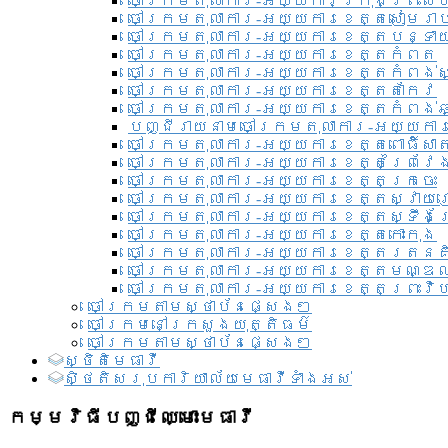
ចៅក្រមតុលាការ-អយ្យការ​ក្រុងព្រះសី
ចៅក្រមតុលាការ-អយ្យការខេត្តសៀមរា
ចៅក្រមតុលាការ-អយ្យការខេត្តបន្ទា
ចៅក្រមតុលាការ-អយ្យការខេត្តកំពត
ចៅក្រមតុលាការ-អយ្យការខេត្តកំពង់ស
ចៅក្រមតុលាការ-អយ្យការខេត្តតាកែវ
ចៅក្រមតុលាការ-អយ្យការខេត្តកំពង់ឆ្
បញ្ជីរាយនាមចៅក្រមតុលាការ-អយ្យការ
ចៅក្រមតុលាការ-អយ្យការខេត្តពោធិ៍សាត
ចៅក្រមតុលាការ-អយ្យការខេត្តព្រៃវែ
ចៅក្រមតុលាការ-អយ្យការខេត្តក្រចេះ
ចៅក្រមតុលាការ-អយ្យការខេត្តស្វាយ
ចៅក្រមតុលាការ-អយ្យការខេត្តស្ទឹងត
ចៅក្រមតុលាការ-អយ្យការខេត្តកោះកុង
ចៅក្រមតុលាការ-អយ្យការខេត្តរតនគ
ចៅក្រមតុលាការ-អយ្យការខេត្តមណ្ឌល
ចៅក្រមតុលាការ-អយ្យការខេត្តព្រះវិហ
ចៅក្រមតាមស្ថាប័នផ្សេងៗ
ចៅក្រមនៅក្រសួងយុត្តិធម៌
ចៅក្រមតាមស្ថាប័នផ្សេងៗ
ស្ថិតិមេធាវី
សិ្ថតិសរុបការិយាល័យមេធាវីទាំងអស់​
កម្មវិធីបញ្ជីឈ្មោះមេធាវី