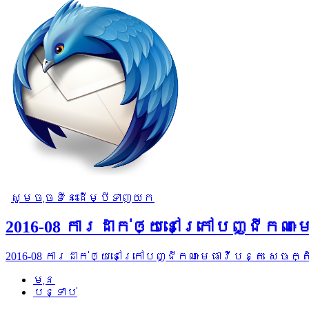
សូមចុចទីនេះដើម្បីទាញយក
2016-08 ការដាក់ឲ្យនៅក្រៅបញ្ជីកណ
2016-08 ការដាក់ឲ្យនៅក្រៅបញ្ជីកណៈមេធាវីបន្ត សេចក
មុន
បន្ទាប់