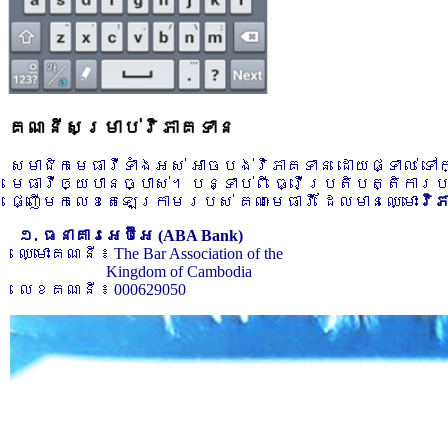
គណនីសម្រាប់វិភាគទាន
សមាជិកមេធាវីទាំងអស់ អាចបង់វិភាគទាន ដោយផ្ទាល់ ទ
មេធាវីឲ្យបានច្បាស់។ បន្ទាប់ពី ធ្វើប្រតិបត្តិការ
ផ្ញើមកលេខតេឡេក្រាមរបស់ គណៈមេធាវី ដែលមានឈ្មោះ
វិ
១. ធនាគារអេប៊ីអេ (ABA Bank)
ឈ្មោះគណនី ៖ The Bar Association of the
Kingdom of Cambodia
លេខគណនី ៖ 000629050