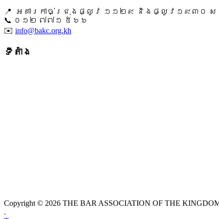
📍 អគារកាច់ជ្រុងផ្លូវ ១១២៩ និងផ្លូវ១៩៣០ សង្ក
📞 ​០១២ ៧៧១ ៥៦៦
✉️
info@bakc.org.kh
ទីតាំង
Copyright © 2026 THE BAR ASSOCIATION OF THE KINGDOM O
.