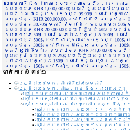
លោកមេធាវី សាំង វណ្ណៈ ប្រធានគណៈមេធាវីនៃព្រះរាជាណា
ឧបត្ថម្ភ KHR 1,000,000.00, មេធាវី ជួន សេដ្ឋសម្ផស
មេធាវី ប៉ុល ពិជេដ្ឋ ឧបត្ថម្ភ 99.99$, មេធាវី សត្យា ណ
ឧបត្ថម្ភ KHR 200,000.00, មេធាវី កាដា ជី ឧបត្ថម្ភ KH
ឧបត្ថម្ភ 30.70$, មេធាវី ខឹម ណាដែន ឧបត្ថម្ភ 50$, មេ
ឧបត្ថម្ភ KHR 200,000.00, មេធាវី ញឹម ពិសាល ឧបត្ថម្ភ 1
ឧបត្ថម្ភ 50$, មេធាវី ជា ភារ៉ា ឧបត្ថម្ភ 100$, មេធាវី
ឧបត្ថម្ភ 500$, មេធាវី ជា សុខចាន់ ឧបត្ថម្ភ 100$, មេធ
ឧបត្ថម្ភ 300$, មេធាវី កែ ឆដាផស្ស ឧបត្ថម្ភ 100$, មេ
មេធាវី សួគ៌ា លឹមដារា ឧបត្ថម្ភ KHR 741,000.00, មេធាវ
មូសេ្សន្នី ឧបត្ថម្ភ 25$, មេធាវី ញ៉ែម សេដ្ឋា ឧបត្ថម
ស្រីនាថ ឧបត្ថម្ភ 150$, មេធាវី គន្ធ សុធីរ ឧបត្ថម្ភ
ឧបត្ថម្ភ 150$, មេធាវី ជៀក ស្រីនាថ ឧបត្ថម្ភ 150$,
មាតិការសំខាន់ៗ
បញ្ជី​រាយ​នាមករណ៍ ការិយាល័យ​មេធាវី​
បញ្ជី​រាយ​នាមករណ៍​ចៅក្រម និងព្រះរាជអាជ្ញា
ចៅក្រមតុលាការ-មហាអយ្យការអមតុលាការកំ
ចៅក្រមតុលាការ-មហាអយ្យការអមសាលាឧទ្ធ
ចៅក្រមតុលាការ-មហាអយ្យការខេត្ត និង ក្
ចៅក្រមតុលាការ-អយ្យការក្រុងភ្នំពេ
ចៅក្រមតុលាការ-អយ្យការខេត្តកណ្តា
ចៅក្រមតុលាការ-អយ្យការខេត្តកំពង់
ចៅក្រមតុលាការ-អយ្យការខេត្តបាត់ដ