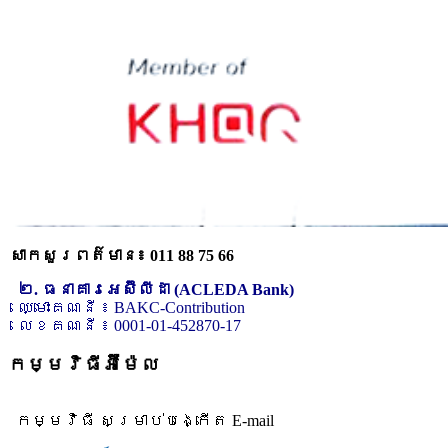
សាកសួរពត៌មាន៖ 011 88 75 66
២. ធនាគារអេស៊ីលីដា (ACLEDA Bank)
ឈ្មោះគណនី ៖ BAKC-Contribution
លេខគណនី ៖ 0001-01-452870-17
កម្មវិធីអ៊ីម៉ែល
កម្មវិធី សម្រាប់បង្កើត E-mail