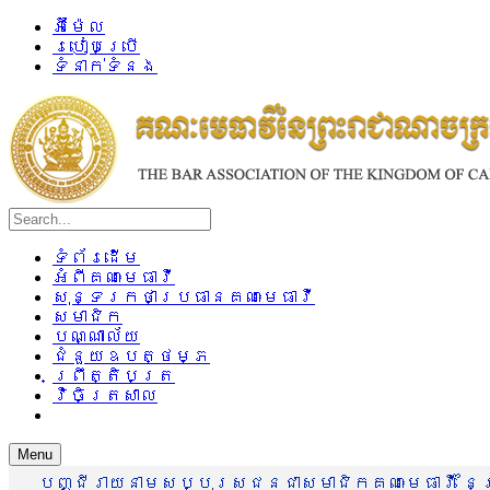
អ៊ីម៉ែល
របៀបប្រើ
ទំនាក់ទំនង
ទំព័រដើម
អំពីគណៈមេធាវី
សុន្ទរកថាប្រធានគណៈមេធាវី
សមាជិក
បណ្ណាល័យ
ជំនួយឧបត្ថម្ភ
ព្រឹត្តិបត្រ
វិចិត្រសាល
Menu
បញ្ជីរាយនាមសប្បុរសជនជាសមាជិកគណៈមេធាវី នៃព្