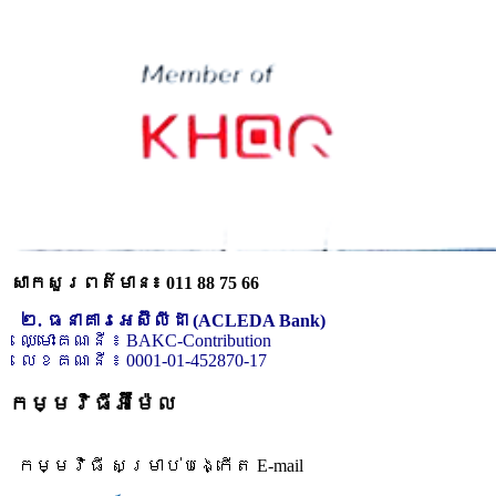
សាកសួរពត៌មាន៖ 011 88 75 66
២. ធនាគារអេស៊ីលីដា (ACLEDA Bank)
ឈ្មោះគណនី ៖ BAKC-Contribution
លេខគណនី ៖ 0001-01-452870-17
កម្មវិធីអ៊ីម៉ែល
កម្មវិធី សម្រាប់បង្កើត E-mail