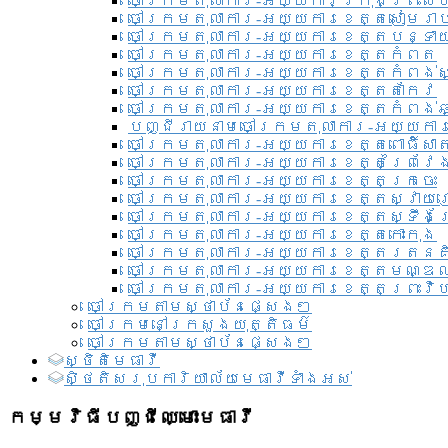
ចៅក្រមតុលាការ-អយ្យការ​ក្រុងព្រះសី
ចៅក្រមតុលាការ-អយ្យការខេត្តសៀមរា
ចៅក្រមតុលាការ-អយ្យការខេត្តបន្ទា
ចៅក្រមតុលាការ-អយ្យការខេត្តកំពត
ចៅក្រមតុលាការ-អយ្យការខេត្តកំពង់ស
ចៅក្រមតុលាការ-អយ្យការខេត្តតាកែវ
ចៅក្រមតុលាការ-អយ្យការខេត្តកំពង់ឆ្
បញ្ជីរាយនាមចៅក្រមតុលាការ-អយ្យការ
ចៅក្រមតុលាការ-អយ្យការខេត្តពោធិ៍សាត
ចៅក្រមតុលាការ-អយ្យការខេត្តព្រៃវែ
ចៅក្រមតុលាការ-អយ្យការខេត្តក្រចេះ
ចៅក្រមតុលាការ-អយ្យការខេត្តស្វាយ
ចៅក្រមតុលាការ-អយ្យការខេត្តស្ទឹងត
ចៅក្រមតុលាការ-អយ្យការខេត្តកោះកុង
ចៅក្រមតុលាការ-អយ្យការខេត្តរតនគ
ចៅក្រមតុលាការ-អយ្យការខេត្តមណ្ឌល
ចៅក្រមតុលាការ-អយ្យការខេត្តព្រះវិហ
ចៅក្រមតាមស្ថាប័នផ្សេងៗ
ចៅក្រមនៅក្រសួងយុត្តិធម៌
ចៅក្រមតាមស្ថាប័នផ្សេងៗ
ស្ថិតិមេធាវី
សិ្ថតិសរុបការិយាល័យមេធាវីទាំងអស់​
កម្មវិធីបញ្ជីឈ្មោះមេធាវី