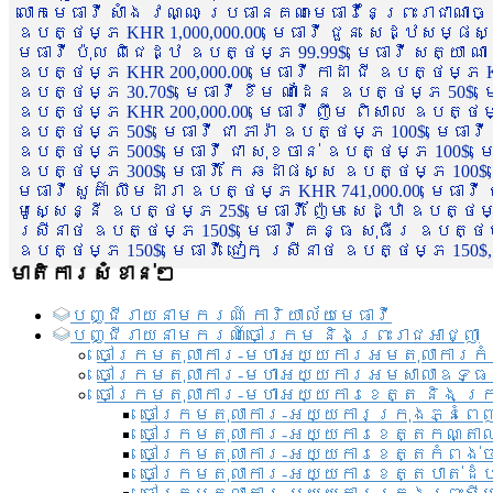
លោកមេធាវី សាំង វណ្ណៈ ប្រធានគណៈមេធាវីនៃព្រះរាជាណា
ឧបត្ថម្ភ KHR 1,000,000.00, មេធាវី ជួន សេដ្ឋសម្ផស
មេធាវី ប៉ុល ពិជេដ្ឋ ឧបត្ថម្ភ 99.99$, មេធាវី សត្យា ណ
ឧបត្ថម្ភ KHR 200,000.00, មេធាវី កាដា ជី ឧបត្ថម្ភ KH
ឧបត្ថម្ភ 30.70$, មេធាវី ខឹម ណាដែន ឧបត្ថម្ភ 50$, មេ
ឧបត្ថម្ភ KHR 200,000.00, មេធាវី ញឹម ពិសាល ឧបត្ថម្ភ 1
ឧបត្ថម្ភ 50$, មេធាវី ជា ភារ៉ា ឧបត្ថម្ភ 100$, មេធាវី
ឧបត្ថម្ភ 500$, មេធាវី ជា សុខចាន់ ឧបត្ថម្ភ 100$, មេធ
ឧបត្ថម្ភ 300$, មេធាវី កែ ឆដាផស្ស ឧបត្ថម្ភ 100$, មេ
មេធាវី សួគ៌ា លឹមដារា ឧបត្ថម្ភ KHR 741,000.00, មេធាវ
មូសេ្សន្នី ឧបត្ថម្ភ 25$, មេធាវី ញ៉ែម សេដ្ឋា ឧបត្ថម
ស្រីនាថ ឧបត្ថម្ភ 150$, មេធាវី គន្ធ សុធីរ ឧបត្ថម្ភ
ឧបត្ថម្ភ 150$, មេធាវី ជៀក ស្រីនាថ ឧបត្ថម្ភ 150$,
មាតិការសំខាន់ៗ
បញ្ជី​រាយ​នាមករណ៍ ការិយាល័យ​មេធាវី​
បញ្ជី​រាយ​នាមករណ៍​ចៅក្រម និងព្រះរាជអាជ្ញា
ចៅក្រមតុលាការ-មហាអយ្យការអមតុលាការកំ
ចៅក្រមតុលាការ-មហាអយ្យការអមសាលាឧទ្ធ
ចៅក្រមតុលាការ-មហាអយ្យការខេត្ត និង ក្
ចៅក្រមតុលាការ-អយ្យការក្រុងភ្នំពេ
ចៅក្រមតុលាការ-អយ្យការខេត្តកណ្តា
ចៅក្រមតុលាការ-អយ្យការខេត្តកំពង់
ចៅក្រមតុលាការ-អយ្យការខេត្តបាត់ដ