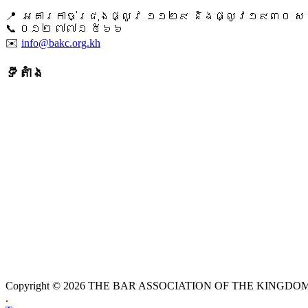
📍 អគារកាច់ជ្រុងផ្លូវ ១១២៩ និងផ្លូវ១៩៣០ សង្ក
📞 ​០១២ ៧៧១ ៥៦៦
✉️
info@bakc.org.kh
ទីតាំង
Copyright © 2026 THE BAR ASSOCIATION OF THE KINGDOM O
.