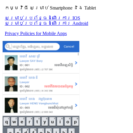
កម្មវិធី សម្រាប់ Smartphone និង Tablet
សម្រាប់​ប្រព័ន្ធដំណើរការ IOS
សម្រាប់​ប្រព័ន្ធដំណើរការ Android
Privacy Policies for Mobile Apps