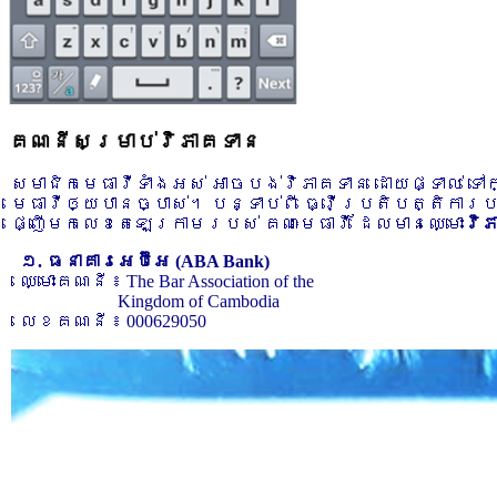
គណនីសម្រាប់វិភាគទាន
សមាជិកមេធាវីទាំងអស់ អាចបង់វិភាគទាន ដោយផ្ទាល់ ទ
មេធាវីឲ្យបានច្បាស់។ បន្ទាប់ពី ធ្វើប្រតិបត្តិការ
ផ្ញើមកលេខតេឡេក្រាមរបស់ គណៈមេធាវី ដែលមានឈ្មោះ
វិ
១. ធនាគារអេប៊ីអេ (ABA Bank)
ឈ្មោះគណនី ៖ The Bar Association of the
Kingdom of Cambodia
លេខគណនី ៖ 000629050