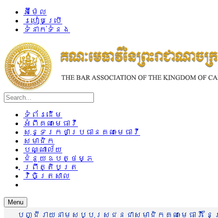
អ៊ីម៉ែល
របៀបប្រើ
ទំនាក់ទំនង
ទំព័រដើម
អំពីគណៈមេធាវី
សុន្ទរកថាប្រធានគណៈមេធាវី
សមាជិក
បណ្ណាល័យ
ជំនួយឧបត្ថម្ភ
ព្រឹត្តិបត្រ
វិចិត្រសាល
Menu
បញ្ជីរាយនាមសប្បុរសជនជាសមាជិកគណៈមេធាវី នៃព្