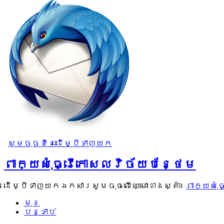
សូមចុចទីនេះដើម្បីទាញយក
ពាក្យសុំធ្វើកោសលវិច័យបន្ថែម
ដើម្បីទាញយកឯកសារសូមចុចលើឈ្មោះខាងស្តាំ៖
ពាក្យសុំ
មុន
បន្ទាប់