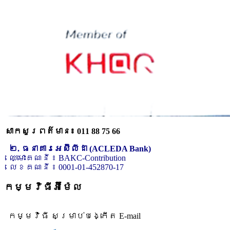
សាកសួរពត៌មាន៖ 011 88 75 66
២. ធនាគារអេស៊ីលីដា (ACLEDA Bank)
ឈ្មោះគណនី ៖ BAKC-Contribution
លេខគណនី ៖ 0001-01-452870-17
កម្មវិធីអ៊ីម៉ែល
កម្មវិធី សម្រាប់បង្កើត E-mail