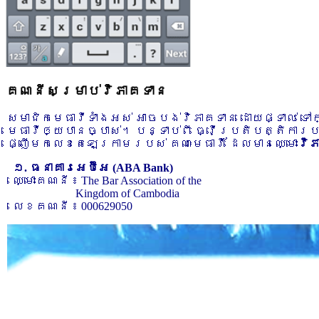
គណនីសម្រាប់វិភាគទាន
សមាជិកមេធាវីទាំងអស់ អាចបង់វិភាគទាន ដោយផ្ទាល់ ទ
មេធាវីឲ្យបានច្បាស់។ បន្ទាប់ពី ធ្វើប្រតិបត្តិការ
ផ្ញើមកលេខតេឡេក្រាមរបស់ គណៈមេធាវី ដែលមានឈ្មោះ
វិ
១. ធនាគារអេប៊ីអេ (ABA Bank)
ឈ្មោះគណនី ៖ The Bar Association of the
Kingdom of Cambodia
លេខគណនី ៖ 000629050