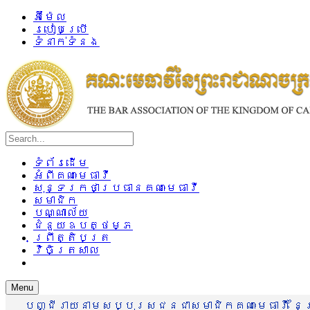
អ៊ីម៉ែល
របៀបប្រើ
ទំនាក់ទំនង
ទំព័រដើម
អំពីគណៈមេធាវី
សុន្ទរកថាប្រធានគណៈមេធាវី
សមាជិក
បណ្ណាល័យ
ជំនួយឧបត្ថម្ភ
ព្រឹត្តិបត្រ
វិចិត្រសាល
Menu
បញ្ជីរាយនាមសប្បុរសជនជាសមាជិកគណៈមេធាវី នៃព្