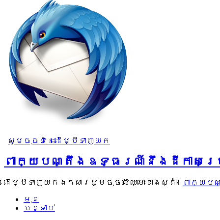
សូមចុចទីនេះដើម្បីទាញយក
ពាក្យបណ្តឹងឧទ្ធរណ៍នឹងដីកាសម្
ដើម្បីទាញយកឯកសារសូមចុចលើឈ្មោះខាងស្តាំ៖
ពាក្យបណ
មុន
បន្ទាប់