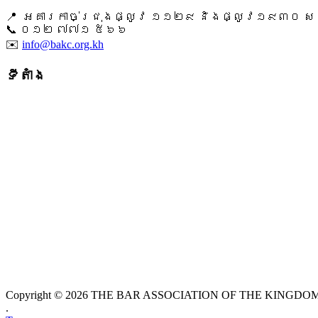
📍 អគារកាច់ជ្រុងផ្លូវ ១១២៩ និងផ្លូវ១៩៣០ សង្ក
📞 ​០១២ ៧៧១ ៥៦៦
✉️
info@bakc.org.kh
ទីតាំង
Copyright © 2026 THE BAR ASSOCIATION OF THE KINGDOM O
.