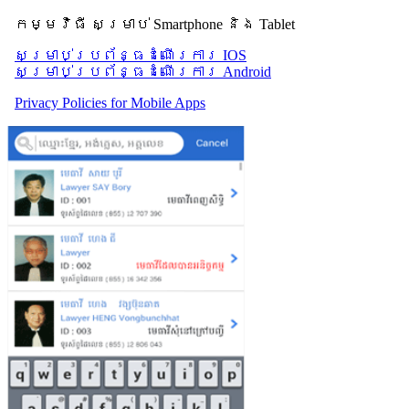
កម្មវិធី សម្រាប់ Smartphone និង Tablet
សម្រាប់​ប្រព័ន្ធដំណើរការ IOS
សម្រាប់​ប្រព័ន្ធដំណើរការ Android
Privacy Policies for Mobile Apps