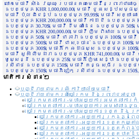
លោកមេធាវី សាំង វណ្ណៈ ប្រធានគណៈមេធាវីនៃព្រះរាជាណា
ឧបត្ថម្ភ KHR 1,000,000.00, មេធាវី ជួន សេដ្ឋសម្ផស
មេធាវី ប៉ុល ពិជេដ្ឋ ឧបត្ថម្ភ 99.99$, មេធាវី សត្យា ណ
ឧបត្ថម្ភ KHR 200,000.00, មេធាវី កាដា ជី ឧបត្ថម្ភ KH
ឧបត្ថម្ភ 30.70$, មេធាវី ខឹម ណាដែន ឧបត្ថម្ភ 50$, មេ
ឧបត្ថម្ភ KHR 200,000.00, មេធាវី ញឹម ពិសាល ឧបត្ថម្ភ 1
ឧបត្ថម្ភ 50$, មេធាវី ជា ភារ៉ា ឧបត្ថម្ភ 100$, មេធាវី
ឧបត្ថម្ភ 500$, មេធាវី ជា សុខចាន់ ឧបត្ថម្ភ 100$, មេធ
ឧបត្ថម្ភ 300$, មេធាវី កែ ឆដាផស្ស ឧបត្ថម្ភ 100$, មេ
មេធាវី សួគ៌ា លឹមដារា ឧបត្ថម្ភ KHR 741,000.00, មេធាវ
មូសេ្សន្នី ឧបត្ថម្ភ 25$, មេធាវី ញ៉ែម សេដ្ឋា ឧបត្ថម
ស្រីនាថ ឧបត្ថម្ភ 150$, មេធាវី គន្ធ សុធីរ ឧបត្ថម្ភ
ឧបត្ថម្ភ 150$, មេធាវី ជៀក ស្រីនាថ ឧបត្ថម្ភ 150$,
មាតិការសំខាន់ៗ
បញ្ជី​រាយ​នាមករណ៍ ការិយាល័យ​មេធាវី​
បញ្ជី​រាយ​នាមករណ៍​ចៅក្រម និងព្រះរាជអាជ្ញា
ចៅក្រមតុលាការ-មហាអយ្យការអមតុលាការកំ
ចៅក្រមតុលាការ-មហាអយ្យការអមសាលាឧទ្ធ
ចៅក្រមតុលាការ-មហាអយ្យការខេត្ត និង ក្
ចៅក្រមតុលាការ-អយ្យការក្រុងភ្នំពេ
ចៅក្រមតុលាការ-អយ្យការខេត្តកណ្តា
ចៅក្រមតុលាការ-អយ្យការខេត្តកំពង់
ចៅក្រមតុលាការ-អយ្យការខេត្តបាត់ដ