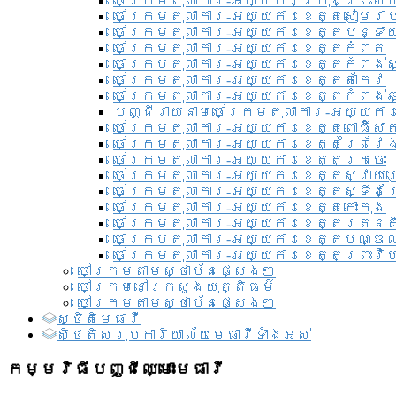
ចៅក្រមតុលាការ-អយ្យការ​ក្រុងព្រះសី
ចៅក្រមតុលាការ-អយ្យការខេត្តសៀមរា
ចៅក្រមតុលាការ-អយ្យការខេត្តបន្ទា
ចៅក្រមតុលាការ-អយ្យការខេត្តកំពត
ចៅក្រមតុលាការ-អយ្យការខេត្តកំពង់ស
ចៅក្រមតុលាការ-អយ្យការខេត្តតាកែវ
ចៅក្រមតុលាការ-អយ្យការខេត្តកំពង់ឆ្
បញ្ជីរាយនាមចៅក្រមតុលាការ-អយ្យការ
ចៅក្រមតុលាការ-អយ្យការខេត្តពោធិ៍សាត
ចៅក្រមតុលាការ-អយ្យការខេត្តព្រៃវែ
ចៅក្រមតុលាការ-អយ្យការខេត្តក្រចេះ
ចៅក្រមតុលាការ-អយ្យការខេត្តស្វាយ
ចៅក្រមតុលាការ-អយ្យការខេត្តស្ទឹងត
ចៅក្រមតុលាការ-អយ្យការខេត្តកោះកុង
ចៅក្រមតុលាការ-អយ្យការខេត្តរតនគ
ចៅក្រមតុលាការ-អយ្យការខេត្តមណ្ឌល
ចៅក្រមតុលាការ-អយ្យការខេត្តព្រះវិហ
ចៅក្រមតាមស្ថាប័នផ្សេងៗ
ចៅក្រមនៅក្រសួងយុត្តិធម៌
ចៅក្រមតាមស្ថាប័នផ្សេងៗ
ស្ថិតិមេធាវី
សិ្ថតិសរុបការិយាល័យមេធាវីទាំងអស់​
កម្មវិធីបញ្ជីឈ្មោះមេធាវី