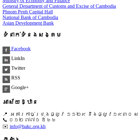
Ministry of Economy and Finance
General Department of Customs and Excise of Cambodia
Phnom Penh Capital Hall
National Bank of Cambodia
Asian Development Bank
ទំនាក់ទំនងសង្គម
Facebook
LinkIn
Twitter
RSS
Google+
អាស័យដ្ឋាន
📍 អគារកាច់ជ្រុងផ្លូវ ១១២៩ និងផ្លូវ១៩៣០ សង្ក
📞 ​០១២ ៧៧១ ៥៦៦
✉️
info@bakc.org.kh