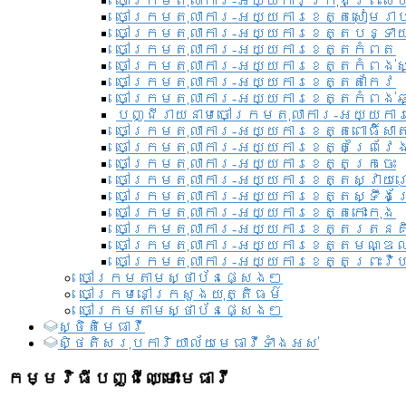
ចៅក្រមតុលាការ-អយ្យការ​ក្រុងព្រះសី
ចៅក្រមតុលាការ-អយ្យការខេត្តសៀមរា
ចៅក្រមតុលាការ-អយ្យការខេត្តបន្ទា
ចៅក្រមតុលាការ-អយ្យការខេត្តកំពត
ចៅក្រមតុលាការ-អយ្យការខេត្តកំពង់ស
ចៅក្រមតុលាការ-អយ្យការខេត្តតាកែវ
ចៅក្រមតុលាការ-អយ្យការខេត្តកំពង់ឆ្
បញ្ជីរាយនាមចៅក្រមតុលាការ-អយ្យការ
ចៅក្រមតុលាការ-អយ្យការខេត្តពោធិ៍សាត
ចៅក្រមតុលាការ-អយ្យការខេត្តព្រៃវែ
ចៅក្រមតុលាការ-អយ្យការខេត្តក្រចេះ
ចៅក្រមតុលាការ-អយ្យការខេត្តស្វាយ
ចៅក្រមតុលាការ-អយ្យការខេត្តស្ទឹងត
ចៅក្រមតុលាការ-អយ្យការខេត្តកោះកុង
ចៅក្រមតុលាការ-អយ្យការខេត្តរតនគ
ចៅក្រមតុលាការ-អយ្យការខេត្តមណ្ឌល
ចៅក្រមតុលាការ-អយ្យការខេត្តព្រះវិហ
ចៅក្រមតាមស្ថាប័នផ្សេងៗ
ចៅក្រមនៅក្រសួងយុត្តិធម៌
ចៅក្រមតាមស្ថាប័នផ្សេងៗ
ស្ថិតិមេធាវី
សិ្ថតិសរុបការិយាល័យមេធាវីទាំងអស់​
កម្មវិធីបញ្ជីឈ្មោះមេធាវី