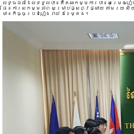
លទ្ធផលដែលទទួលបានគឺគណៈកម្មការបានសម្រេចរៀបចំ
ផែនការសកម្មភាព សម្រាប់ផ្សព្វផ្សាយ តាមរយៈ សិក្
មានកិច្ចប្រជុំរៀងរាល់ ១ខែម្តង។