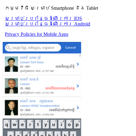
កម្មវិធី សម្រាប់ Smartphone និង Tablet
សម្រាប់​ប្រព័ន្ធដំណើរការ IOS
សម្រាប់​ប្រព័ន្ធដំណើរការ Android
Privacy Policies for Mobile Apps