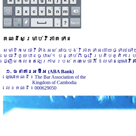
គណនីសម្រាប់វិភាគទាន
សមាជិកមេធាវីទាំងអស់ អាចបង់វិភាគទាន ដោយផ្ទាល់ ទ
មេធាវីឲ្យបានច្បាស់។ បន្ទាប់ពី ធ្វើប្រតិបត្តិការ
ផ្ញើមកលេខតេឡេក្រាមរបស់ គណៈមេធាវី ដែលមានឈ្មោះ
វិ
១. ធនាគារអេប៊ីអេ (ABA Bank)
ឈ្មោះគណនី ៖ The Bar Association of the
Kingdom of Cambodia
លេខគណនី ៖ 000629050