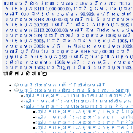
លោកមេធាវី សាំង វណ្ណៈ ប្រធានគណៈមេធាវីនៃព្រះរាជាណា
ឧបត្ថម្ភ KHR 1,000,000.00, មេធាវី ជួន សេដ្ឋសម្ផស
មេធាវី ប៉ុល ពិជេដ្ឋ ឧបត្ថម្ភ 99.99$, មេធាវី សត្យា ណ
ឧបត្ថម្ភ KHR 200,000.00, មេធាវី កាដា ជី ឧបត្ថម្ភ KH
ឧបត្ថម្ភ 30.70$, មេធាវី ខឹម ណាដែន ឧបត្ថម្ភ 50$, មេ
ឧបត្ថម្ភ KHR 200,000.00, មេធាវី ញឹម ពិសាល ឧបត្ថម្ភ 1
ឧបត្ថម្ភ 50$, មេធាវី ជា ភារ៉ា ឧបត្ថម្ភ 100$, មេធាវី
ឧបត្ថម្ភ 500$, មេធាវី ជា សុខចាន់ ឧបត្ថម្ភ 100$, មេធ
ឧបត្ថម្ភ 300$, មេធាវី កែ ឆដាផស្ស ឧបត្ថម្ភ 100$, មេ
មេធាវី សួគ៌ា លឹមដារា ឧបត្ថម្ភ KHR 741,000.00, មេធាវ
មូសេ្សន្នី ឧបត្ថម្ភ 25$, មេធាវី ញ៉ែម សេដ្ឋា ឧបត្ថម
ស្រីនាថ ឧបត្ថម្ភ 150$, មេធាវី គន្ធ សុធីរ ឧបត្ថម្ភ
ឧបត្ថម្ភ 150$, មេធាវី ជៀក ស្រីនាថ ឧបត្ថម្ភ 150$,
មាតិការសំខាន់ៗ
បញ្ជី​រាយ​នាមករណ៍ ការិយាល័យ​មេធាវី​
បញ្ជី​រាយ​នាមករណ៍​ចៅក្រម និងព្រះរាជអាជ្ញា
ចៅក្រមតុលាការ-មហាអយ្យការអមតុលាការកំ
ចៅក្រមតុលាការ-មហាអយ្យការអមសាលាឧទ្ធ
ចៅក្រមតុលាការ-មហាអយ្យការខេត្ត និង ក្
ចៅក្រមតុលាការ-អយ្យការក្រុងភ្នំពេ
ចៅក្រមតុលាការ-អយ្យការខេត្តកណ្តា
ចៅក្រមតុលាការ-អយ្យការខេត្តកំពង់
ចៅក្រមតុលាការ-អយ្យការខេត្តបាត់ដ