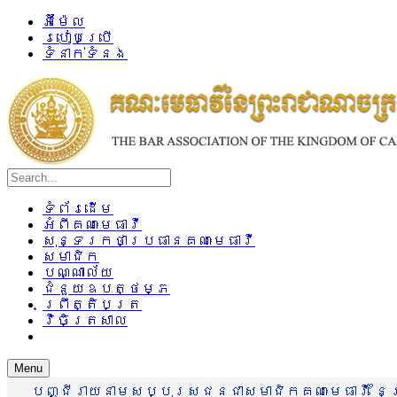
អ៊ីម៉ែល
របៀបប្រើ
ទំនាក់ទំនង
ទំព័រដើម
អំពីគណៈមេធាវី
សុន្ទរកថាប្រធានគណៈមេធាវី
សមាជិក
បណ្ណាល័យ
ជំនួយឧបត្ថម្ភ
ព្រឹត្តិបត្រ
វិចិត្រសាល
Menu
បញ្ជីរាយនាមសប្បុរសជនជាសមាជិកគណៈមេធាវី នៃព្