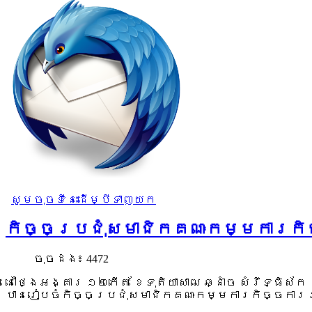
សូមចុចទីនេះដើម្បីទាញយក
កិច្ចប្រជុំសមាជិកគណៈកម្មការកិច
ចុច​ដង៖ 4472
នៅថ្ងៃអង្គារ ១២កើត ខែទុតិយាសាឍ ឆ្នាំច សំរឹទ្ធិស
បានរៀបចំកិច្ចប្រជុំសមាជិកគណៈកម្មការកិច្ចការរ