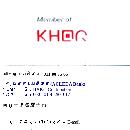
សាកសួរពត៌មាន៖ 011 88 75 66
២. ធនាគារអេស៊ីលីដា (ACLEDA Bank)
ឈ្មោះគណនី ៖ BAKC-Contribution
លេខគណនី ៖ 0001-01-452870-17
កម្មវិធីអ៊ីម៉ែល
កម្មវិធី សម្រាប់បង្កើត E-mail