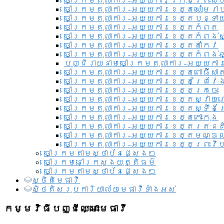
ចៅក្រមតុលាការ-អយ្យការ​ក្រុងព្រះសី
ចៅក្រមតុលាការ-អយ្យការខេត្តសៀមរា
ចៅក្រមតុលាការ-អយ្យការខេត្តបន្ទា
ចៅក្រមតុលាការ-អយ្យការខេត្តកំពត
ចៅក្រមតុលាការ-អយ្យការខេត្តកំពង់ស
ចៅក្រមតុលាការ-អយ្យការខេត្តតាកែវ
ចៅក្រមតុលាការ-អយ្យការខេត្តកំពង់ឆ្
បញ្ជីរាយនាមចៅក្រមតុលាការ-អយ្យការ
ចៅក្រមតុលាការ-អយ្យការខេត្តពោធិ៍សាត
ចៅក្រមតុលាការ-អយ្យការខេត្តព្រៃវែ
ចៅក្រមតុលាការ-អយ្យការខេត្តក្រចេះ
ចៅក្រមតុលាការ-អយ្យការខេត្តស្វាយ
ចៅក្រមតុលាការ-អយ្យការខេត្តស្ទឹងត
ចៅក្រមតុលាការ-អយ្យការខេត្តកោះកុង
ចៅក្រមតុលាការ-អយ្យការខេត្តរតនគ
ចៅក្រមតុលាការ-អយ្យការខេត្តមណ្ឌល
ចៅក្រមតុលាការ-អយ្យការខេត្តព្រះវិហ
ចៅក្រមតាមស្ថាប័នផ្សេងៗ
ចៅក្រមនៅក្រសួងយុត្តិធម៌
ចៅក្រមតាមស្ថាប័នផ្សេងៗ
ស្ថិតិមេធាវី
សិ្ថតិសរុបការិយាល័យមេធាវីទាំងអស់​
កម្មវិធីបញ្ជីឈ្មោះមេធាវី