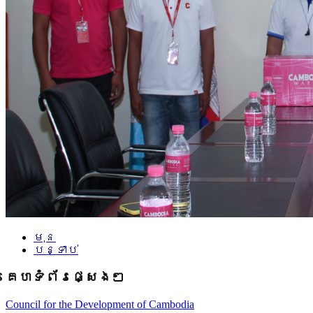
មុន
បន្ទាប់
គេហទំព័រផ្សេងៗ
Council for the Development of Cambodia