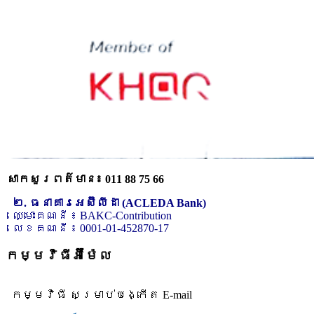
សាកសួរពត៌មាន៖ 011 88 75 66
២. ធនាគារអេស៊ីលីដា (ACLEDA Bank)
ឈ្មោះគណនី ៖ BAKC-Contribution
លេខគណនី ៖ 0001-01-452870-17
កម្មវិធីអ៊ីម៉ែល
កម្មវិធី សម្រាប់បង្កើត E-mail