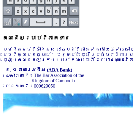
គណនីសម្រាប់វិភាគទាន
សមាជិកមេធាវីទាំងអស់ អាចបង់វិភាគទាន ដោយផ្ទាល់ ទ
មេធាវីឲ្យបានច្បាស់។ បន្ទាប់ពី ធ្វើប្រតិបត្តិការ
ផ្ញើមកលេខតេឡេក្រាមរបស់ គណៈមេធាវី ដែលមានឈ្មោះ
វិ
១. ធនាគារអេប៊ីអេ (ABA Bank)
ឈ្មោះគណនី ៖ The Bar Association of the
Kingdom of Cambodia
លេខគណនី ៖ 000629050