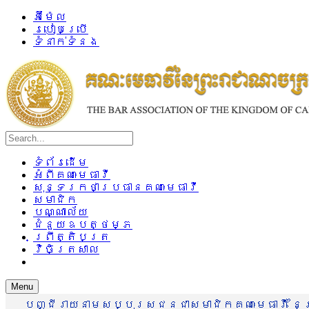
អ៊ីម៉ែល
របៀបប្រើ
ទំនាក់ទំនង
ទំព័រដើម
អំពីគណៈមេធាវី
សុន្ទរកថាប្រធានគណៈមេធាវី
សមាជិក
បណ្ណាល័យ
ជំនួយឧបត្ថម្ភ
ព្រឹត្តិបត្រ
វិចិត្រសាល
Menu
បញ្ជីរាយនាមសប្បុរសជនជាសមាជិកគណៈមេធាវី នៃព្