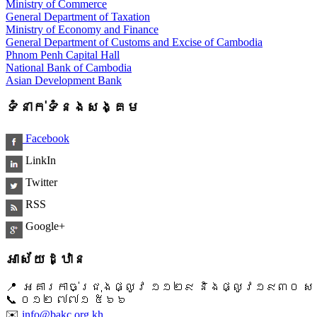
Ministry of Commerce
General Department of Taxation
Ministry of Economy and Finance
General Department of Customs and Excise of Cambodia
Phnom Penh Capital Hall
National Bank of Cambodia
Asian Development Bank
ទំនាក់ទំនងសង្គម
Facebook
LinkIn
Twitter
RSS
Google+
អាស័យដ្ឋាន
📍 អគារកាច់ជ្រុងផ្លូវ ១១២៩ និងផ្លូវ១៩៣០ សង្ក
📞 ​០១២ ៧៧១ ៥៦៦
✉️
info@bakc.org.kh