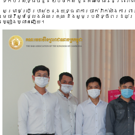
ទឹកបរិសុទ្ធចំនួន ២០០កេស ជូនគណៈមេធាវីនៃព្រះរាជ
សម្រាប់ប្រើប្រាស់ក្នុងយុទ្ធនាការចាក់វ៉ាក់សាំងការព
មេធាវីសូមថ្លែងអំណរគុណ និងសូមប្រសិទ្ធិពរដល់ក្រុម
ឃ្លៀងឃ្លាតឡើយ។