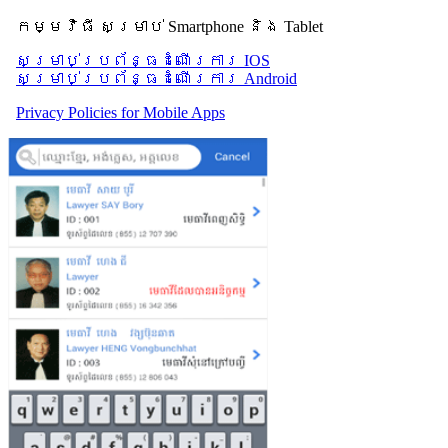
កម្មវិធី សម្រាប់ Smartphone និង Tablet
សម្រាប់​ប្រព័ន្ធដំណើរការ IOS
សម្រាប់​ប្រព័ន្ធដំណើរការ Android
Privacy Policies for Mobile Apps