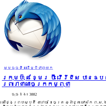
សូមចុចទីនេះដើម្បីទាញយក
ក្រុមហ៊ុន ខ្មែរ ប៊ឺ វើរីជីស បាន
ព្រះរាជាណាចក្រកម្ពុជា
ចុច​ដង៖ 3882
នៅថ្ងៃព្រហស្បតិ៍ ៤រោច ខែចេត្រ ឆ្នាំជូត ទោស័ក ព.ស