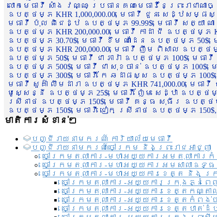
លោកមេធាវី សាំង វណ្ណៈ ប្រធានគណៈមេធាវីនៃព្រះរាជាណា
ឧបត្ថម្ភ KHR 1,000,000.00, មេធាវី ជួន សេដ្ឋសម្ផស
មេធាវី ប៉ុល ពិជេដ្ឋ ឧបត្ថម្ភ 99.99$, មេធាវី សត្យា ណ
ឧបត្ថម្ភ KHR 200,000.00, មេធាវី កាដា ជី ឧបត្ថម្ភ KH
ឧបត្ថម្ភ 30.70$, មេធាវី ខឹម ណាដែន ឧបត្ថម្ភ 50$, មេ
ឧបត្ថម្ភ KHR 200,000.00, មេធាវី ញឹម ពិសាល ឧបត្ថម្ភ 1
ឧបត្ថម្ភ 50$, មេធាវី ជា ភារ៉ា ឧបត្ថម្ភ 100$, មេធាវី
ឧបត្ថម្ភ 500$, មេធាវី ជា សុខចាន់ ឧបត្ថម្ភ 100$, មេធ
ឧបត្ថម្ភ 300$, មេធាវី កែ ឆដាផស្ស ឧបត្ថម្ភ 100$, មេ
មេធាវី សួគ៌ា លឹមដារា ឧបត្ថម្ភ KHR 741,000.00, មេធាវ
មូសេ្សន្នី ឧបត្ថម្ភ 25$, មេធាវី ញ៉ែម សេដ្ឋា ឧបត្ថម
ស្រីនាថ ឧបត្ថម្ភ 150$, មេធាវី គន្ធ សុធីរ ឧបត្ថម្ភ
ឧបត្ថម្ភ 150$, មេធាវី ជៀក ស្រីនាថ ឧបត្ថម្ភ 150$,
មាតិការសំខាន់ៗ
បញ្ជី​រាយ​នាមករណ៍ ការិយាល័យ​មេធាវី​
បញ្ជី​រាយ​នាមករណ៍​ចៅក្រម និងព្រះរាជអាជ្ញា
ចៅក្រមតុលាការ-មហាអយ្យការអមតុលាការកំ
ចៅក្រមតុលាការ-មហាអយ្យការអមសាលាឧទ្ធ
ចៅក្រមតុលាការ-មហាអយ្យការខេត្ត និង ក្
ចៅក្រមតុលាការ-អយ្យការក្រុងភ្នំពេ
ចៅក្រមតុលាការ-អយ្យការខេត្តកណ្តា
ចៅក្រមតុលាការ-អយ្យការខេត្តកំពង់
ចៅក្រមតុលាការ-អយ្យការខេត្តបាត់ដ