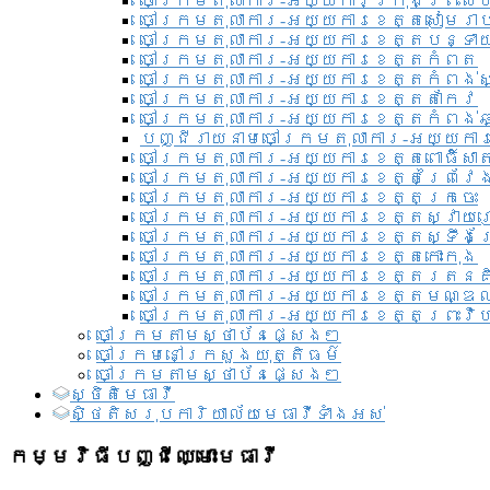
ចៅក្រមតុលាការ-អយ្យការ​ក្រុងព្រះសី
ចៅក្រមតុលាការ-អយ្យការខេត្តសៀមរា
ចៅក្រមតុលាការ-អយ្យការខេត្តបន្ទា
ចៅក្រមតុលាការ-អយ្យការខេត្តកំពត
ចៅក្រមតុលាការ-អយ្យការខេត្តកំពង់ស
ចៅក្រមតុលាការ-អយ្យការខេត្តតាកែវ
ចៅក្រមតុលាការ-អយ្យការខេត្តកំពង់ឆ្
បញ្ជីរាយនាមចៅក្រមតុលាការ-អយ្យការ
ចៅក្រមតុលាការ-អយ្យការខេត្តពោធិ៍សាត
ចៅក្រមតុលាការ-អយ្យការខេត្តព្រៃវែ
ចៅក្រមតុលាការ-អយ្យការខេត្តក្រចេះ
ចៅក្រមតុលាការ-អយ្យការខេត្តស្វាយ
ចៅក្រមតុលាការ-អយ្យការខេត្តស្ទឹងត
ចៅក្រមតុលាការ-អយ្យការខេត្តកោះកុង
ចៅក្រមតុលាការ-អយ្យការខេត្តរតនគ
ចៅក្រមតុលាការ-អយ្យការខេត្តមណ្ឌល
ចៅក្រមតុលាការ-អយ្យការខេត្តព្រះវិហ
ចៅក្រមតាមស្ថាប័នផ្សេងៗ
ចៅក្រមនៅក្រសួងយុត្តិធម៌
ចៅក្រមតាមស្ថាប័នផ្សេងៗ
ស្ថិតិមេធាវី
សិ្ថតិសរុបការិយាល័យមេធាវីទាំងអស់​
កម្មវិធីបញ្ជីឈ្មោះមេធាវី