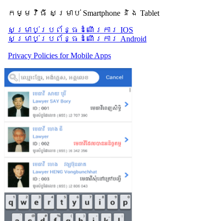
កម្មវិធី សម្រាប់ Smartphone និង Tablet
សម្រាប់​ប្រព័ន្ធដំណើរការ IOS
សម្រាប់​ប្រព័ន្ធដំណើរការ Android
Privacy Policies for Mobile Apps