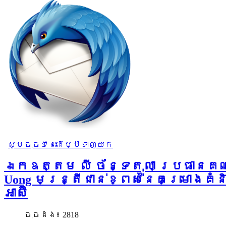
សូមចុចទីនេះដើម្បីទាញយក
ឯកឧត្តម លី ច័ន្ទតុលា ប្រធានគណៈម
Uong មន្រ្តីជាន់ខ្ពស់នៃគម្រោងគំនិត
អាស៊ី
ចុច​ដង៖ 2818