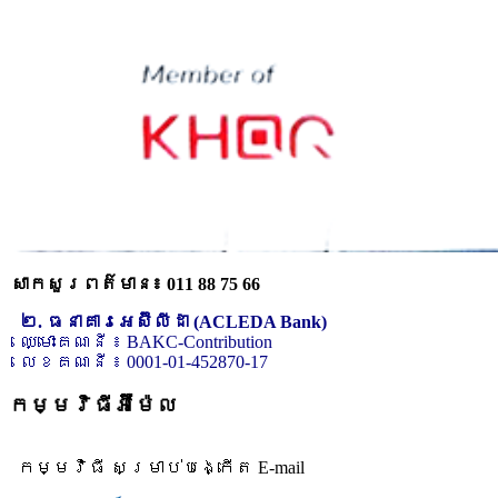
សាកសួរពត៌មាន៖ 011 88 75 66
២. ធនាគារអេស៊ីលីដា (ACLEDA Bank)
ឈ្មោះគណនី ៖ BAKC-Contribution
លេខគណនី ៖ 0001-01-452870-17
កម្មវិធីអ៊ីម៉ែល
កម្មវិធី សម្រាប់បង្កើត E-mail