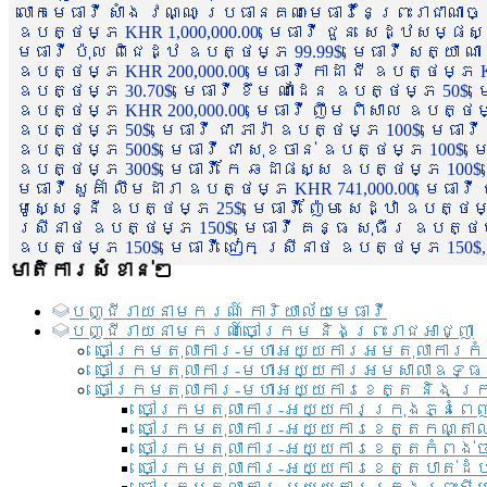
លោកមេធាវី សាំង វណ្ណៈ ប្រធានគណៈមេធាវីនៃព្រះរាជាណា
ឧបត្ថម្ភ KHR 1,000,000.00, មេធាវី ជួន សេដ្ឋសម្ផស
មេធាវី ប៉ុល ពិជេដ្ឋ ឧបត្ថម្ភ 99.99$, មេធាវី សត្យា ណ
ឧបត្ថម្ភ KHR 200,000.00, មេធាវី កាដា ជី ឧបត្ថម្ភ KH
ឧបត្ថម្ភ 30.70$, មេធាវី ខឹម ណាដែន ឧបត្ថម្ភ 50$, មេ
ឧបត្ថម្ភ KHR 200,000.00, មេធាវី ញឹម ពិសាល ឧបត្ថម្ភ 1
ឧបត្ថម្ភ 50$, មេធាវី ជា ភារ៉ា ឧបត្ថម្ភ 100$, មេធាវី
ឧបត្ថម្ភ 500$, មេធាវី ជា សុខចាន់ ឧបត្ថម្ភ 100$, មេធ
ឧបត្ថម្ភ 300$, មេធាវី កែ ឆដាផស្ស ឧបត្ថម្ភ 100$, មេ
មេធាវី សួគ៌ា លឹមដារា ឧបត្ថម្ភ KHR 741,000.00, មេធាវ
មូសេ្សន្នី ឧបត្ថម្ភ 25$, មេធាវី ញ៉ែម សេដ្ឋា ឧបត្ថម
ស្រីនាថ ឧបត្ថម្ភ 150$, មេធាវី គន្ធ សុធីរ ឧបត្ថម្ភ
ឧបត្ថម្ភ 150$, មេធាវី ជៀក ស្រីនាថ ឧបត្ថម្ភ 150$,
មាតិការសំខាន់ៗ
បញ្ជី​រាយ​នាមករណ៍ ការិយាល័យ​មេធាវី​
បញ្ជី​រាយ​នាមករណ៍​ចៅក្រម និងព្រះរាជអាជ្ញា
ចៅក្រមតុលាការ-មហាអយ្យការអមតុលាការកំ
ចៅក្រមតុលាការ-មហាអយ្យការអមសាលាឧទ្ធ
ចៅក្រមតុលាការ-មហាអយ្យការខេត្ត និង ក្
ចៅក្រមតុលាការ-អយ្យការក្រុងភ្នំពេ
ចៅក្រមតុលាការ-អយ្យការខេត្តកណ្តា
ចៅក្រមតុលាការ-អយ្យការខេត្តកំពង់
ចៅក្រមតុលាការ-អយ្យការខេត្តបាត់ដ