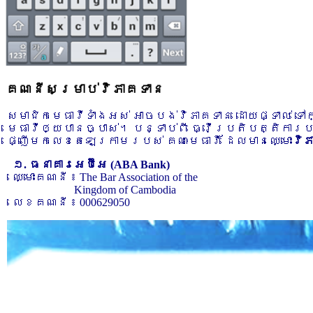
គណនីសម្រាប់វិភាគទាន
សមាជិកមេធាវីទាំងអស់ អាចបង់វិភាគទាន ដោយផ្ទាល់ ទ
មេធាវីឲ្យបានច្បាស់។ បន្ទាប់ពី ធ្វើប្រតិបត្តិការ
ផ្ញើមកលេខតេឡេក្រាមរបស់ គណៈមេធាវី ដែលមានឈ្មោះ
វិ
១. ធនាគារអេប៊ីអេ (ABA Bank)
ឈ្មោះគណនី ៖ The Bar Association of the
Kingdom of Cambodia
លេខគណនី ៖ 000629050