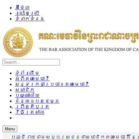
អ៊ីម៉ែល
របៀបប្រើ
ទំនាក់ទំនង
ទំព័រដើម
អំពីគណៈមេធាវី
សុន្ទរកថាប្រធានគណៈមេធាវី
សមាជិក
បណ្ណាល័យ
ជំនួយឧបត្ថម្ភ
ព្រឹត្តិបត្រ
វិចិត្រសាល
Menu
បញ្ជីរាយនាមសប្បុរសជនជាសមាជិកគណៈមេធាវី នៃព្