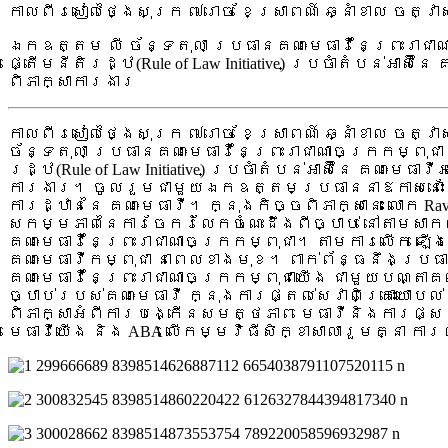
កាលពីរសៀលថ្ងៃសុក្រ ៧រោច ខែស្រាពណ៍ ឆ្នាំខាល ចត្វ
ឯកឧត្តម លី ច័ន្ទតុលា ប្រធានគណៈមេធាវីនៃព្រះរាជាណ
ផ្តើមនីតិរដ្ឋ(Rule of Law Initiative) ប្រចំាតំបន់អ
ពិភាក្សាការងារ
កាលពីរសៀលថ្ងៃសុក្រ ៧រោច ខែស្រាពណ៍ ឆ្នាំខាល ចត
ច័ន្ទតុលា ប្រធានគណៈមេធាវីនៃព្រះរាជាណាចក្រកម្ពុជា
រដ្ឋ(Rule of Law Initiative) ប្រចំាតំបន់អាស៊ីនៃ គណ
ការងារ។ ចូលរួមជាមួយឯកឧត្តមប្រធាននាឳកាសនោះដែ
ការដ្ឋាននៃ គណៈមេធាវី។ ក្នុងកិច្ចពិភាក្សានេះ លោ
សកម្មភាពនៃការចែករំលែកចំណេះដឹងពីច្បាប់ នៅតាមស
គណៈមេធាវីនៃព្រះរាជាណាចក្រកម្ពុជា។ តាមការលើក ឡើ
គណៈមេធាវីកម្ពុជា នាពេលខាងមុខ។ ពាក់ព័ន្ធនឹងប្
គណៈមេធាវីនៃព្រះរាជាណាចក្រកម្ពុជាយើង ជាមួយបណ្តា
ច្បាប់របស់គណៈមេធាវី ក្នុងការផ្តល់សេវាពិគ្រោះយោបល
ពិភាក្សាអំពីការបង្កើនសមត្ថភាព មេធាវីនិងការផ្ស
មេធាវីយើង និង ABA លើកម្មវិធីសិក្ខាសាលារួមគ្នា ក