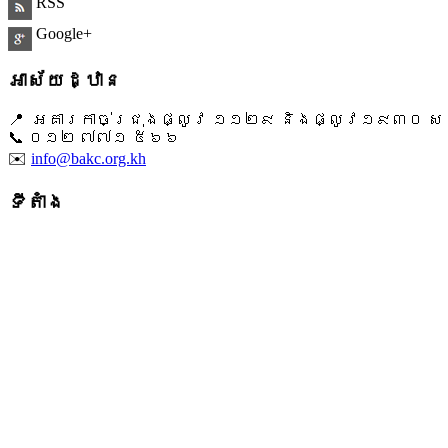
RSS
Google+
អាស័យដ្ឋាន
📍 អគារកាច់ជ្រុងផ្លូវ ១១២៩ និងផ្លូវ១៩៣០ សង្ក
📞 ​០១២ ៧៧១ ៥៦៦
✉️
info@bakc.org.kh
ទីតាំង