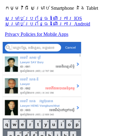
កម្មវិធី សម្រាប់ Smartphone និង Tablet
សម្រាប់​ប្រព័ន្ធដំណើរការ IOS
សម្រាប់​ប្រព័ន្ធដំណើរការ Android
Privacy Policies for Mobile Apps