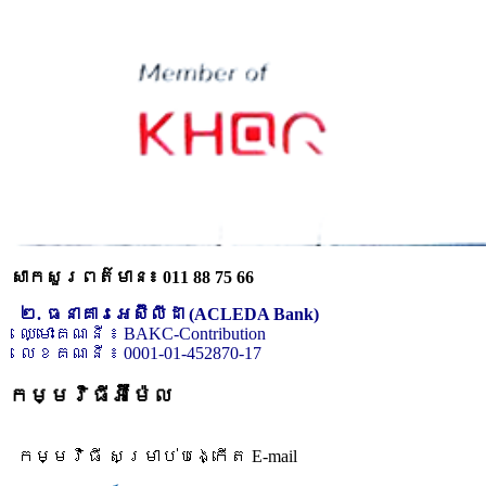
សាកសួរពត៌មាន៖ 011 88 75 66
២. ធនាគារអេស៊ីលីដា (ACLEDA Bank)
ឈ្មោះគណនី ៖ BAKC-Contribution
លេខគណនី ៖ 0001-01-452870-17
កម្មវិធីអ៊ីម៉ែល
កម្មវិធី សម្រាប់បង្កើត E-mail