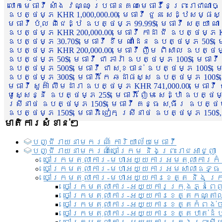
លោកមេធាវី សាំង វណ្ណៈ ប្រធានគណៈមេធាវីនៃព្រះរាជាណា
ឧបត្ថម្ភ KHR 1,000,000.00, មេធាវី ជួន សេដ្ឋសម្ផស
មេធាវី ប៉ុល ពិជេដ្ឋ ឧបត្ថម្ភ 99.99$, មេធាវី សត្យា ណ
ឧបត្ថម្ភ KHR 200,000.00, មេធាវី កាដា ជី ឧបត្ថម្ភ KH
ឧបត្ថម្ភ 30.70$, មេធាវី ខឹម ណាដែន ឧបត្ថម្ភ 50$, មេ
ឧបត្ថម្ភ KHR 200,000.00, មេធាវី ញឹម ពិសាល ឧបត្ថម្ភ 1
ឧបត្ថម្ភ 50$, មេធាវី ជា ភារ៉ា ឧបត្ថម្ភ 100$, មេធាវី
ឧបត្ថម្ភ 500$, មេធាវី ជា សុខចាន់ ឧបត្ថម្ភ 100$, មេធ
ឧបត្ថម្ភ 300$, មេធាវី កែ ឆដាផស្ស ឧបត្ថម្ភ 100$, មេ
មេធាវី សួគ៌ា លឹមដារា ឧបត្ថម្ភ KHR 741,000.00, មេធាវ
មូសេ្សន្នី ឧបត្ថម្ភ 25$, មេធាវី ញ៉ែម សេដ្ឋា ឧបត្ថម
ស្រីនាថ ឧបត្ថម្ភ 150$, មេធាវី គន្ធ សុធីរ ឧបត្ថម្ភ
ឧបត្ថម្ភ 150$, មេធាវី ជៀក ស្រីនាថ ឧបត្ថម្ភ 150$,
មាតិការសំខាន់ៗ
បញ្ជី​រាយ​នាមករណ៍ ការិយាល័យ​មេធាវី​
បញ្ជី​រាយ​នាមករណ៍​ចៅក្រម និងព្រះរាជអាជ្ញា
ចៅក្រមតុលាការ-មហាអយ្យការអមតុលាការកំ
ចៅក្រមតុលាការ-មហាអយ្យការអមសាលាឧទ្ធ
ចៅក្រមតុលាការ-មហាអយ្យការខេត្ត និង ក្
ចៅក្រមតុលាការ-អយ្យការក្រុងភ្នំពេ
ចៅក្រមតុលាការ-អយ្យការខេត្តកណ្តា
ចៅក្រមតុលាការ-អយ្យការខេត្តកំពង់
ចៅក្រមតុលាការ-អយ្យការខេត្តបាត់ដ