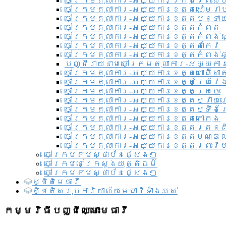
ចៅក្រមតុលាការ-អយ្យការ​ក្រុងព្រះសី
ចៅក្រមតុលាការ-អយ្យការខេត្តសៀមរា
ចៅក្រមតុលាការ-អយ្យការខេត្តបន្ទា
ចៅក្រមតុលាការ-អយ្យការខេត្តកំពត
ចៅក្រមតុលាការ-អយ្យការខេត្តកំពង់ស
ចៅក្រមតុលាការ-អយ្យការខេត្តតាកែវ
ចៅក្រមតុលាការ-អយ្យការខេត្តកំពង់ឆ្
បញ្ជីរាយនាមចៅក្រមតុលាការ-អយ្យការ
ចៅក្រមតុលាការ-អយ្យការខេត្តពោធិ៍សាត
ចៅក្រមតុលាការ-អយ្យការខេត្តព្រៃវែ
ចៅក្រមតុលាការ-អយ្យការខេត្តក្រចេះ
ចៅក្រមតុលាការ-អយ្យការខេត្តស្វាយ
ចៅក្រមតុលាការ-អយ្យការខេត្តស្ទឹងត
ចៅក្រមតុលាការ-អយ្យការខេត្តកោះកុង
ចៅក្រមតុលាការ-អយ្យការខេត្តរតនគ
ចៅក្រមតុលាការ-អយ្យការខេត្តមណ្ឌល
ចៅក្រមតុលាការ-អយ្យការខេត្តព្រះវិហ
ចៅក្រមតាមស្ថាប័នផ្សេងៗ
ចៅក្រមនៅក្រសួងយុត្តិធម៌
ចៅក្រមតាមស្ថាប័នផ្សេងៗ
ស្ថិតិមេធាវី
សិ្ថតិសរុបការិយាល័យមេធាវីទាំងអស់​
កម្មវិធីបញ្ជីឈ្មោះមេធាវី