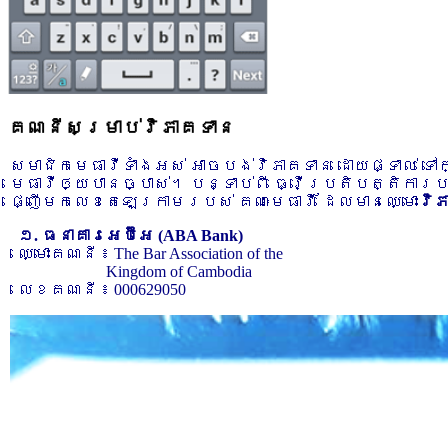
គណនីសម្រាប់វិភាគទាន
សមាជិកមេធាវីទាំងអស់ អាចបង់វិភាគទាន ដោយផ្ទាល់ ទ
មេធាវីឲ្យបានច្បាស់។ បន្ទាប់ពី ធ្វើប្រតិបត្តិការ
ផ្ញើមកលេខតេឡេក្រាមរបស់ គណៈមេធាវី ដែលមានឈ្មោះ
វិ
១. ធនាគារអេប៊ីអេ (ABA Bank)
ឈ្មោះគណនី ៖ The Bar Association of the
Kingdom of Cambodia
លេខគណនី ៖ 000629050