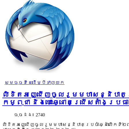
សូមចុចទីនេះដើម្បីទាញយក
លិខិតអញ្ជើញចូលរួមមហាសន្និបាតប្
កម្ពុជា និងបោះឆ្នោតជ្រើសតាំងប
ចុច​ដង៖ 2740
លិខិតអញ្ជើញចូលរួមមហាសន្និបាតប្រចាំឆ្នាំលើកទី២៧ 