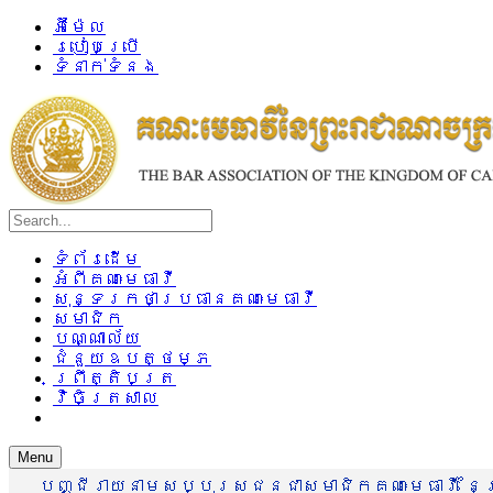
អ៊ីម៉ែល
របៀបប្រើ
ទំនាក់ទំនង
ទំព័រដើម
អំពីគណៈមេធាវី
សុន្ទរកថាប្រធានគណៈមេធាវី
សមាជិក
បណ្ណាល័យ
ជំនួយឧបត្ថម្ភ
ព្រឹត្តិបត្រ
វិចិត្រសាល
Menu
បញ្ជីរាយនាមសប្បុរសជនជាសមាជិកគណៈមេធាវី នៃព្