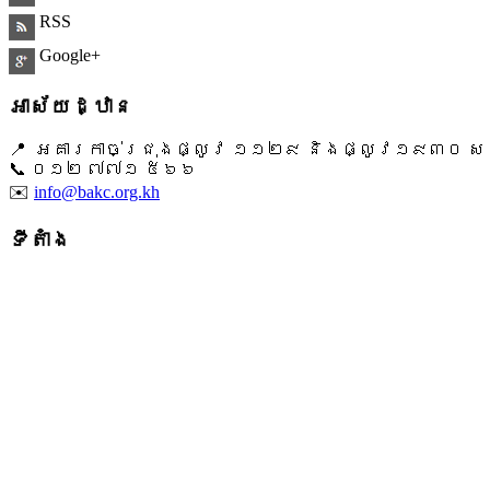
RSS
Google+
អាស័យដ្ឋាន
📍 អគារកាច់ជ្រុងផ្លូវ ១១២៩ និងផ្លូវ១៩៣០ សង្ក
📞 ​០១២ ៧៧១ ៥៦៦
✉️
info@bakc.org.kh
ទីតាំង